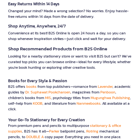
Easy Returns Within 14 Days
Changed your mind? Made a wrong selection? No worries. Enjoy hassle-
free returns within 14 days from the date of delivery.
Shop Anytime, Anywhere, 24/7
Convenience at its best! B2S Online is open 24 hours a day, so you can
shop whenever inspiration strikes—just click and wait for your delivery.
Shop Recommended Products from B2S Online
Looking for a nearby stationery store or want to visit B2S but can't? We’ve
curated top picks you can browse online—ideal for every lifestyle, whether
you're book hunting or exploring other creative tools.
Books for Every Style & Passion
B2S offers
books
from top publishers—romance from
Lavender
, academic
guides by
Dr. Suphawat Pookcharoen
, magazines from
Penboon
,
children’s books from
MIS
, psychology titles from
Mugunghwa Publishing
,
self-help from
KOOB
, and literature from
Nanmeebooks
. All available at a
click.
Your Go-To Stationery for Every Creation
From premium pens and pencils to multipurpose
stationary & office
supplies
, B2S has it all—
Parker
ballpoint pens,
Rotring
mechanical
pencils, to
DOUBLE A
copy paper. Everything you need in one place.