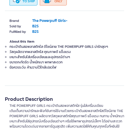
TO SHIP
ONLY
The Powerpuff Girls-
Brand
B2S
Sold by
B2S
Fulfilled by
About this item
กระเป๋าดินสอพลาสติกใส ดีไซน์ลาย THE POWERPUFF GIRLS น่ารักสุดๆ
วัสดุผลิตจากพลาสติกใส คุณภาพดี แข็งแรง
เหมาะสำหรับใส่เครื่องเขียนและอุปกรณ์ต่างๆ
ขนาดกะทัดรัด น้ำหนักเบา พกพาสะดวก
ข้อควรระวัง: ห้ามวางไว้ใกล้เปลวไฟ
Product Description
THE POWERPUFF GIRLS กระเป๋าดินสอพลาสติกใส รุ่นใส่เครื่องเขียน
เติมเต็มความน่ารักและฟังก์ชันการใช้งานด้วยกระเป๋าดินสอพลาสติกใสดีไซน์ลาย THE
POWERPUFF GIRLS ผลิตจากวัสดุพลาสติกใสคุณภาพดี แข็งแรง ทนทาน น้ำหนักเบา
เหมาะสำหรับใส่อุปกรณ์เครื่องเขียนต่างๆ หรือใช้พกพาอุปกรณ์เล็กๆ ได้อย่างสะดวก
พร้อมความโดดเด่นจากลายการ์ตูนสุดฮิต เพิ่มความสดใสให้กับคุณทุกครั้งที่หยิบใช้