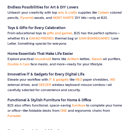
Endless Possibilities for Art & DIY Lovers
Unleash your creativity with top
arts & crafts
supplies like
Colleen
colored
pencils,
Pyramid
easels, and
MONT MARTE
DIY kits—only at B2S.
Toys & Gifts for Every Celebration
From educational toys to
gifts and games
, B2S has the perfect options—
whether it’s a
KAKAO FRIENDS
thermal bag or
SIAM BOARDGAMES
’ Love
Letter. Something special for everyone.
Home Essentials That Make Life Easier
Explore practical
household
items like
Anitech
kettles,
Xiaomi
air purifiers,
Double A Care
face masks, and more—ready for your lifestyle.
Innovative IT & Gadgets for Every Digital Life
Elevate your workflow with
IT & gadgets
like
NEO
paper shredders,
WD
external drives, and
GEEZER
wireless keyboard-mouse combos—all
carefully selected for convenience and security.
Functional & Stylish Furniture for Home & Office
B2S also offers functional, space-saving
furniture
to complete your home
or office—like foldable desks from
ONE
and ergonomic chairs from
Furradec