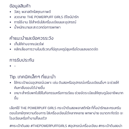
ข้อมูลสินค้า
วัสดุ: พลาสติกใสคุณภาพดี
ลวดลาย: THE POWERPUFF GIRLS ดีไซน์น่ารัก
การใช้งาน: ใช้สำหรับใส่เครื่องเขียนและอุปกรณ์
น้ำหนักเบาและสะดวกต่อการพกพา
คำแนะนำและข้อควรระวัง
เก็บให้ห่างจากเปลวไฟ
หลีกเลี่ยงการวางในบริเวณที่มีอุณหภูมิสูงหรือโดนแสงแดดจัด
การรับประกัน
-
Tip. เทคนิคเล็กๆ ที่แนะนำ
ใช้กระเป๋าแบ่งอุปกรณ์เฉพาะ เช่น ดินสอหรืออุปกรณ์เครื่องเขียนอื่นๆ จะช่วยให้
ค้นหาสิ่งของได้ง่ายขึ้น
เหมาะสำหรับพกไปใช้ในกิจกรรมหรือการเรียน ช่วยจัดระเบียบให้คุณดูมืออาชีพมาก
ขึ้น
เลือกใช้ THE POWERPUFF GIRLS กระเป๋าดินสอพลาสติกใส ที่ทั้งน่ารักและครบครัน
ตอบโจทย์ทุกความต้องการ ใส่เครื่องเขียนได้หลากหลาย พกพาง่าย ขนาดกะทัดรัด จะ
โรงเรียนหรือทำงานก็ลงตัว!
#กระเป๋าดินสอ #THEPOWERPUFFGIRLS #อุปกรณ์เครื่องเขียน #กระเป๋าดินสอน่า