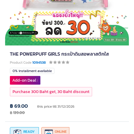
THE POWERPUFF GIRLS กระเป๋าดินสอพลาสติกใส
Product Code
1094538
0% installment available
Add-on Deal :
Purchase 300 Baht get, 30 Baht discount
฿ 69.00
this price till 31/12/2026
฿
139.00
READY
ONLINE