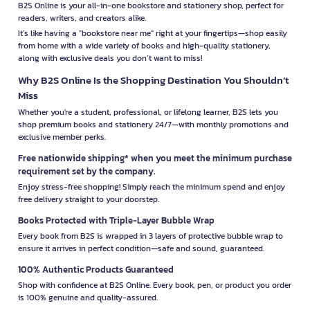
B2S Online is your all-in-one bookstore and stationery shop, perfect for
readers, writers, and creators alike.
It’s like having a "bookstore near me" right at your fingertips—shop easily
from home with a wide variety of books and high-quality stationery,
along with exclusive deals you don’t want to miss!
Why B2S Online Is the Shopping Destination You Shouldn’t
Miss
Whether you're a student, professional, or lifelong learner, B2S lets you
shop premium books and stationery 24/7—with monthly promotions and
exclusive member perks.
Free nationwide shipping* when you meet the minimum purchase
requirement set by the company.
Enjoy stress-free shopping! Simply reach the minimum spend and enjoy
free delivery straight to your doorstep.
Books Protected with Triple-Layer Bubble Wrap
Every book from B2S is wrapped in 3 layers of protective bubble wrap to
ensure it arrives in perfect condition—safe and sound, guaranteed.
100% Authentic Products Guaranteed
Shop with confidence at B2S Online. Every book, pen, or product you order
is 100% genuine and quality-assured.