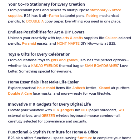
Your Go-To Stationery for Every Creation
From premium pens and pencils to multipurpose
stationary & office
supplies
, B2S has it all—
Parker
ballpoint pens,
Rotring
mechanical
pencils, to
DOUBLE A
copy paper. Everything you need in one place.
Endless Possibilities for Art & DIY Lovers
Unleash your creativity with top
arts & crafts
supplies like
Colleen
colored
pencils,
Pyramid
easels, and
MONT MARTE
DIY kits—only at B2S.
Toys & Gifts for Every Celebration
From educational toys to
gifts and games
, B2S has the perfect options—
whether it’s a
KAKAO FRIENDS
thermal bag or
SIAM BOARDGAMES
’ Love
Letter. Something special for everyone.
Home Essentials That Make Life Easier
Explore practical
household
items like
Anitech
kettles,
Xiaomi
air purifiers,
Double A Care
face masks, and more—ready for your lifestyle.
Innovative IT & Gadgets for Every Digital Life
Elevate your workflow with
IT & gadgets
like
NEO
paper shredders,
WD
external drives, and
GEEZER
wireless keyboard-mouse combos—all
carefully selected for convenience and security.
Functional & Stylish Furniture for Home & Office
B2S also offers functional, space-saving
furniture
to complete your home