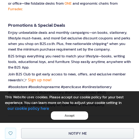
or office—like foldable desks from
ONE
and ergonomic chairs from
Furradec
Promotions & Special Deals
Enjoy unbeatable deals and monthly campaigns—on books, stationery,
lifestyle must-haves, and more! Get exclusive discount coupons and perks
when you shop on B2S.co.th. Plus, free nationwide shipping* when you
meet the minimum purchase requirement set by the company.
B2S brings everything you need to match your lifestyle—books, writing
tools, educational toys, and furniture. Shop easily anytime, anywhere with
the B2S App.
Join B2S Club to get early access to news, offers, and exclusive member
Sign up now!
rewards! 👉
#bookstore #bookshopnearme #pencilcase #onlinestationery
#buybooksonline #b2sstationery #onlineshopbooks #B2S
This Website uses cookies. Please accept our cookie policy for your best
#stationerynearme
experience. You can learn more on how to adjust your cookie setting in
*Terms and conditions apply as specified by the company.
our cookie policy here
Accept
is a company operating under
NOTIFY ME