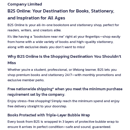
Company Limited
B2S Online: Your Destination for Books, Stationery,
and Inspiration for All Ages
B2S Online is your all-in-one bookstore and stationery shop, perfect for
readers, writers, and creators alike.
It’s like having a "bookstore near me" right at your fingertips—shop easily
from home with a wide variety of books and high-quality stationery,
along with exclusive deals you don’t want to miss!
Why B2S Online Is the Shopping Destination You Shouldn’t
Miss
Whether you're a student, professional, or lifelong learner, B2S lets you
shop premium books and stationery 24/7—with monthly promotions and
exclusive member perks.
Free nationwide shipping* when you meet the minimum purchase
requirement set by the company.
Enjoy stress-free shopping! Simply reach the minimum spend and enjoy
free delivery straight to your doorstep.
Books Protected with Triple-Layer Bubble Wrap
Every book from B2S is wrapped in 3 layers of protective bubble wrap to
ensure it arrives in perfect condition—safe and sound, guaranteed.