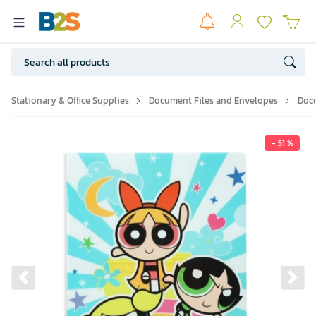
Stationary & Office Supplies
Document Files and Envelopes
Doc
- 51 %
Previous slide
Ne