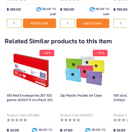
฿ 190.00
฿ 190.00
฿ 190.00
READY TO
READY TO
SHIP
SHIP
ADD TO CART
ADD TO CART
Related Similar products to this item
- 53 %
- 10 %
555 Red Envelope No.357 100
Zip Plastic Pocket A4 Clear
555 ซองน้ำ
grams (8.9x17.9 cm./Pack 20)
3/4(ถุง)
Product Code 5007882
Product Code 6003675
Product Cod
฿ 24.00
READY TO
฿ 47.00
READY TO
฿ 55.00