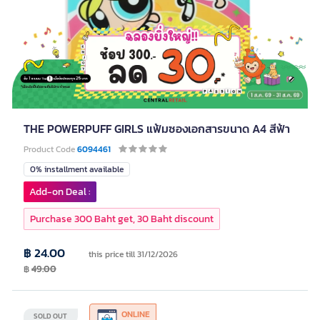
THE POWERPUFF GIRLS แฟ้มซองเอกสารขนาด A4 สีฟ้า
Product Code
6094461
0% installment available
Add-on Deal :
Purchase 300 Baht get, 30 Baht discount
฿ 24.00
this price till 31/12/2026
฿
49.00
ONLINE
SOLD OUT