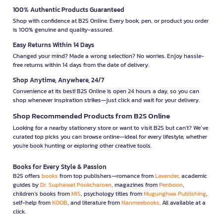
100% Authentic Products Guaranteed
Shop with confidence at B2S Online. Every book, pen, or product you order
is 100% genuine and quality-assured.
Easy Returns Within 14 Days
Changed your mind? Made a wrong selection? No worries. Enjoy hassle-
free returns within 14 days from the date of delivery.
Shop Anytime, Anywhere, 24/7
Convenience at its best! B2S Online is open 24 hours a day, so you can
shop whenever inspiration strikes—just click and wait for your delivery.
Shop Recommended Products from B2S Online
Looking for a nearby stationery store or want to visit B2S but can't? We’ve
curated top picks you can browse online—ideal for every lifestyle, whether
you're book hunting or exploring other creative tools.
Books for Every Style & Passion
B2S offers
books
from top publishers—romance from
Lavender
, academic
guides by
Dr. Suphawat Pookcharoen
, magazines from
Penboon
,
children’s books from
MIS
, psychology titles from
Mugunghwa Publishing
,
self-help from
KOOB
, and literature from
Nanmeebooks
. All available at a
click.