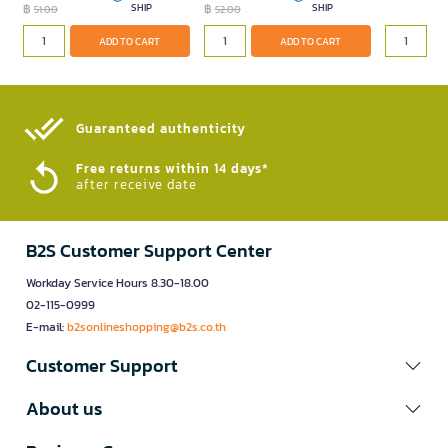
฿
SHIP
฿
SHIP
51.00
52.00
ADD TO CART
ADD TO CART
Guaranteed authenticity​
Free returns within 14 days*
after receive date
B2S Customer Support Center
Workday Service Hours 8.30-18.00
02-115-0999
E-mail:
b2sonlineshopping@b2s.co.th
Customer Support
About us