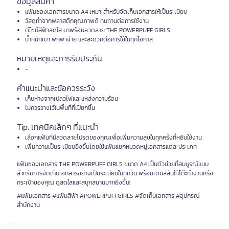
ข้อมูลสินค้า
แฟ้มซองเอกสารขนาด A4 เหมาะสำหรับจัดเก็บเอกสารให้เป็นระเบียบ
วัสดุทำจากพลาสติกคุณภาพดี ทนทานต่อการใช้งาน
ดีไซน์สีฟ้าสดใส มาพร้อมลวดลาย THE POWERPUFF GIRLS
น้ำหนักเบา พกพาง่าย และสะดวกต่อการใช้ในทุกโอกาส
หมายเหตุและการรับประกัน
-
คำแนะนำและข้อควรระวัง
เก็บห่างจากเปลวไฟและแหล่งความร้อน
ไม่ควรวางไว้ในพื้นที่ที่เปียกชื้น
Tip. เทคนิคเล็กๆ ที่แนะนำ
เลือกแฟ้มที่มีลวดลายโปรดของคุณเพื่อเพิ่มความสุขในทุกครั้งที่หยิบใช้งาน
เพิ่มความเป็นระเบียบยิ่งขึ้นโดยใช้แฟ้มแยกหมวดหมู่เอกสารแต่ละประเภท
แฟ้มซองเอกสาร THE POWERPUFF GIRLS ขนาด A4 เป็นตัวช่วยที่สมบูรณ์แบบ
สำหรับการจัดเก็บเอกสารอย่างเป็นระเบียบในทุกวัน พร้อมเติมสีสันให้โต๊ะทำงานหรือ
กระเป๋าของคุณ ดูสดใสและสนุกสนานมากยิ่งขึ้น!
#แฟ้มเอกสาร #แฟ้มสีฟ้า #POWERPUFFGIRLS #จัดเก็บเอกสาร #อุปกรณ์
สำนักงาน