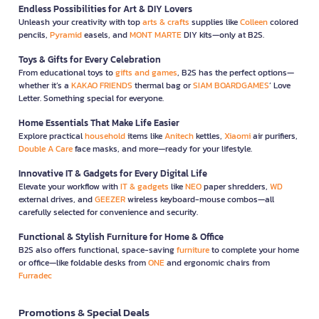
Endless Possibilities for Art & DIY Lovers
Unleash your creativity with top
arts & crafts
supplies like
Colleen
colored
pencils,
Pyramid
easels, and
MONT MARTE
DIY kits—only at B2S.
Toys & Gifts for Every Celebration
From educational toys to
gifts and games
, B2S has the perfect options—
whether it’s a
KAKAO FRIENDS
thermal bag or
SIAM BOARDGAMES
’ Love
Letter. Something special for everyone.
Home Essentials That Make Life Easier
Explore practical
household
items like
Anitech
kettles,
Xiaomi
air purifiers,
Double A Care
face masks, and more—ready for your lifestyle.
Innovative IT & Gadgets for Every Digital Life
Elevate your workflow with
IT & gadgets
like
NEO
paper shredders,
WD
external drives, and
GEEZER
wireless keyboard-mouse combos—all
carefully selected for convenience and security.
Functional & Stylish Furniture for Home & Office
B2S also offers functional, space-saving
furniture
to complete your home
or office—like foldable desks from
ONE
and ergonomic chairs from
Furradec
Promotions & Special Deals