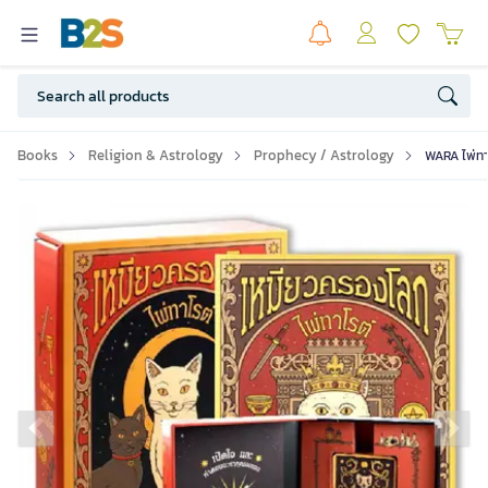
Books
Religion & Astrology
Prophecy / Astrology
WARA ไพ่ทาโ
Previous slide
Ne