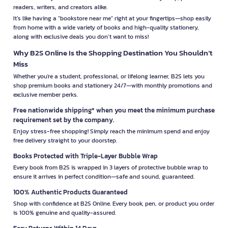
readers, writers, and creators alike.
It’s like having a "bookstore near me" right at your fingertips—shop easily
from home with a wide variety of books and high-quality stationery,
along with exclusive deals you don’t want to miss!
Why B2S Online Is the Shopping Destination You Shouldn’t
Miss
Whether you're a student, professional, or lifelong learner, B2S lets you
shop premium books and stationery 24/7—with monthly promotions and
exclusive member perks.
Free nationwide shipping* when you meet the minimum purchase
requirement set by the company.
Enjoy stress-free shopping! Simply reach the minimum spend and enjoy
free delivery straight to your doorstep.
Books Protected with Triple-Layer Bubble Wrap
Every book from B2S is wrapped in 3 layers of protective bubble wrap to
ensure it arrives in perfect condition—safe and sound, guaranteed.
100% Authentic Products Guaranteed
Shop with confidence at B2S Online. Every book, pen, or product you order
is 100% genuine and quality-assured.