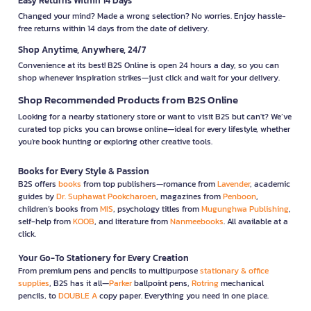
Easy Returns Within 14 Days
Changed your mind? Made a wrong selection? No worries. Enjoy hassle-
free returns within 14 days from the date of delivery.
Shop Anytime, Anywhere, 24/7
Convenience at its best! B2S Online is open 24 hours a day, so you can
shop whenever inspiration strikes—just click and wait for your delivery.
Shop Recommended Products from B2S Online
Looking for a nearby stationery store or want to visit B2S but can't? We’ve
curated top picks you can browse online—ideal for every lifestyle, whether
you're book hunting or exploring other creative tools.
Books for Every Style & Passion
B2S offers
books
from top publishers—romance from
Lavender
, academic
guides by
Dr. Suphawat Pookcharoen
, magazines from
Penboon
,
children’s books from
MIS
, psychology titles from
Mugunghwa Publishing
,
self-help from
KOOB
, and literature from
Nanmeebooks
. All available at a
click.
Your Go-To Stationery for Every Creation
From premium pens and pencils to multipurpose
stationary & office
supplies
, B2S has it all—
Parker
ballpoint pens,
Rotring
mechanical
pencils, to
DOUBLE A
copy paper. Everything you need in one place.