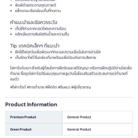
พิมพ์ด้วยกระดาษคุณภาพดี
แพ็กเกจมาในกล่องเก็บที่ทนทาน
คำแนะนำและข้อควรระวัง
เก็บให้ห่างจากเปลวไฟและความร้อน
หลีกเลี่ยงการสัมผัสกับน้ำและความชื้น
Tip. เทคนิคเล็กๆ ที่แนะนำ
ฝึกใช้ไพ่ทุกวันเพื่อพัฒนาทักษะและความเชื่อมั่นในการอ่านไพ่
เก็บรักษาไพ่ไว้ในกล่องที่มาพร้อมเพื่อป้องกันการเสียหาย
ไพ่ทาโรต์เหมาะสำหรับผู้ที่สนใจการฝึกจิตและสติปัญญา หรือการฝึกปฏิบัติอ่านไพ่เพื่อ
ทำนาย ซื้อชุดไพ่ทาโรต์ธีมแมวคุณภาพสูงวันนี้เพื่อเสริมสร้างประสบการณ์ทำนายที่
ลงตัว
#ไพ่ทาโรต์ #การทำนาย #ฝึกจิต #ธีมแมว #ผู้เชี่ยวชาญ
Product Information
Premium Product
General Product
Green Product
General Product