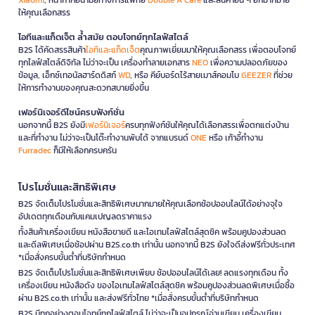
ให้คุณเลือกสรร
ไอทีและแก็ดเจ็ต ล้ำสมัย ตอบโจทย์ทุกไลฟ์สไตล์
B2S ได้คัดสรรสินค้า
ไอทีและแก็ดเจ็ต
คุณภาพเยี่ยมมาให้คุณเลือกสรร เพื่อตอบโจทย์
ทุกไลฟ์สไตล์ดิจิทัล ไม่ว่าจะเป็น เครื่องทำลายเอกสาร
NEO
เพื่อความปลอดภัยของ
ข้อมูล, เอ็กซ์เทอนัลฮาร์ดดิสก์
WD
, หรือ คีย์บอร์ดไร้สายเมาส์คอมโบ
GEEZER
ที่ช่วย
ให้การทำงานของคุณสะดวกสบายยิ่งขึ้น
เฟอร์นิเจอร์ดีไซน์ครบฟังก์ชั่น
นอกจากนี้ B2S ยังมี
เฟอร์นิเจอร์
ครบทุกฟังก์ชันให้คุณได้เลือกสรรเพื่อตกแต่งบ้าน
และที่ทำงาน ไม่ว่าจะเป็นโต๊ะทำงานพับได้ จากแบรนด์
ONE
หรือ เก้าอี้ทำงาน
Furradec
ก็มีให้เลือกครบครัน
โปรโมชั่นและสิทธิพิเศษ
B2S จัดเต็มโปรโมชั่นและสิทธิพิเศษมากมายให้คุณเลือกช้อปออนไลน์ได้อย่างจุใจ
อัปเดตทุกเดือนกับแคมเปญลดราคาแรง
ทั้งสินค้าเครื่องเขียน หนังสือขายดี และไอเทมไลฟ์สไตล์สุดชิค พร้อมคูปองส่วนลด
และดีลพิเศษเมื่อช้อปผ่าน B2S.co.th เท่านั้น นอกจากนี้ B2S ยังใจดีส่งฟรีทั่วประเทศ
*เมื่อสั่งครบขั้นต่ำที่บริษัทกำหนด
B2S จัดเต็มโปรโมชั่นและสิทธิพิเศษเพียบ ช้อปออนไลน์ได้เลย! ลดแรงทุกเดือน ทั้ง
เครื่องเขียน หนังสือดัง ของไอเทมไลฟ์สไตล์สุดชิค พร้อมคูปองส่วนลดพิเศษเมื่อซื้อ
ผ่าน B2S.co.th เท่านั้น และส่งฟรีทั่วไทย *เมื่อสั่งครบขั้นต่ำที่บริษัทกำหนด
B2S มีทุกอย่างตอบโจทย์ทุกไลฟ์สไตล์ ไม่ว่าจะเป็นอุปกรณ์อ่านเขียน เครื่องเขียน