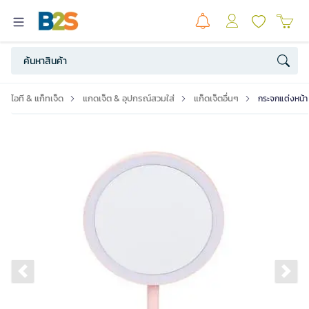
ไอที & แก็ทเจ็ด
แกดเจ็ต & อุปกรณ์สวมใส่
แก็ดเจ็ตอื่นๆ
กระจกแต่งหน้
Previous slide
Ne