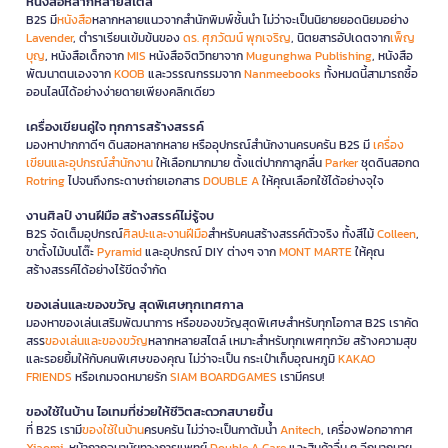
หนังสือหลากหลายสไตล์
B2S มี
หนังสือ
หลากหลายแนวจากสำนักพิมพ์ชั้นนำ ไม่ว่าจะเป็นนิยายยอดนิยมอย่าง
Lavender
, ตำราเรียนเข้มข้นของ
ดร. ศุภวัฒน์ พุกเจริญ
, นิตยสารอัปเดตจาก
เพ็ญ
บุญ
, หนังสือเด็กจาก
MIS
หนังสือจิตวิทยาจาก
Mugunghwa Publishing
, หนังสือ
พัฒนาตนเองจาก
KOOB
และวรรณกรรมจาก
Nanmeebooks
ทั้งหมดนี้สามารถซื้อ
ออนไลน์ได้อย่างง่ายดายเพียงคลิกเดียว
เครื่องเขียนคู่ใจ ทุกการสร้างสรรค์
มองหาปากกาดีๆ ดินสอหลากหลาย หรืออุปกรณ์สำนักงานครบครัน B2S มี
เครื่อง
เขียนและอุปกรณ์สำนักงาน
ให้เลือกมากมาย ตั้งแต่ปากกาลูกลื่น
Parker
ชุดดินสอกด
Rotring
ไปจนถึงกระดาษถ่ายเอกสาร
DOUBLE A
ให้คุณเลือกใช้ได้อย่างจุใจ
งานศิลป์ งานฝีมือ สร้างสรรค์ไม่รู้จบ
B2S จัดเต็มอุปกรณ์
ศิลปะและงานฝีมือ
สำหรับคนสร้างสรรค์ตัวจริง ทั้งสีไม้
Colleen
,
ขาตั้งไม้บนโต๊ะ
Pyramid
และอุปกรณ์ DIY ต่างๆ จาก
MONT MARTE
ให้คุณ
สร้างสรรค์ได้อย่างไร้ขีดจำกัด
ของเล่นและของขวัญ สุดพิเศษทุกเทศกาล
มองหาของเล่นเสริมพัฒนาการ หรือของขวัญสุดพิเศษสำหรับทุกโอกาส B2S เราคัด
สรร
ของเล่นและของขวัญ
หลากหลายสไตล์ เหมาะสำหรับทุกเพศทุกวัย สร้างความสุข
และรอยยิ้มให้กับคนพิเศษของคุณ ไม่ว่าจะเป็น กระเป๋าเก็บอุณหภูมิ
KAKAO
FRIENDS
หรือเกมจดหมายรัก
SIAM BOARDGAMES
เรามีครบ!
ของใช้ในบ้าน ไอเทมที่ช่วยให้ชีวิตสะดวกสบายขึ้น
ที่ B2S เรามี
ของใช้ในบ้าน
ครบครัน ไม่ว่าจะเป็นกาต้มน้ำ
Anitech
, เครื่องฟอกอากาศ
Xiaomi
, หน้ากากอนามัยทางการแพทย์
Double A Care
และสินค้าอื่น ๆ อีกมากมาย