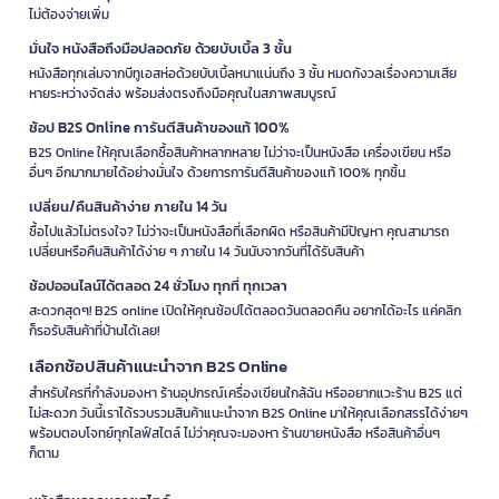
ไม่ต้องจ่ายเพิ่ม
มั่นใจ หนังสือถึงมือปลอดภัย ด้วยบับเบิ้ล 3 ชั้น
หนังสือทุกเล่มจากบีทูเอสห่อด้วยบับเบิ้ลหนาแน่นถึง 3 ชั้น หมดกังวลเรื่องความเสีย
หายระหว่างจัดส่ง พร้อมส่งตรงถึงมือคุณในสภาพสมบูรณ์
ช้อป B2S Online การันตีสินค้าของแท้ 100%
B2S Online ให้คุณเลือกซื้อสินค้าหลากหลาย ไม่ว่าจะเป็นหนังสือ เครื่องเขียน หรือ
อื่นๆ อีกมากมายได้อย่างมั่นใจ ด้วยการการันตีสินค้าของแท้ 100% ทุกชิ้น
เปลี่ยน/คืนสินค้าง่าย ภายใน 14 วัน
ซื้อไปแล้วไม่ตรงใจ? ไม่ว่าจะเป็นหนังสือที่เลือกผิด หรือสินค้ามีปัญหา คุณสามารถ
เปลี่ยนหรือคืนสินค้าได้ง่าย ๆ ภายใน 14 วันนับจากวันที่ได้รับสินค้า
ช้อปออนไลน์ได้ตลอด 24 ชั่วโมง ทุกที่ ทุกเวลา
สะดวกสุดๆ! B2S online เปิดให้คุณช้อปได้ตลอดวันตลอดคืน อยากได้อะไร แค่คลิก
ก็รอรับสินค้าที่บ้านได้เลย!
เลือกช้อปสินค้าแนะนำจาก B2S Online
สำหรับใครที่กำลังมองหา ร้านอุปกรณ์เครื่องเขียนใกล้ฉัน หรืออยากแวะร้าน B2S แต่
ไม่สะดวก วันนี้เราได้รวบรวมสินค้าแนะนำจาก B2S Online มาให้คุณเลือกสรรได้ง่ายๆ
พร้อมตอบโจทย์ทุกไลฟ์สไตล์ ไม่ว่าคุณจะมองหา ร้านขายหนังสือ หรือสินค้าอื่นๆ
ก็ตาม