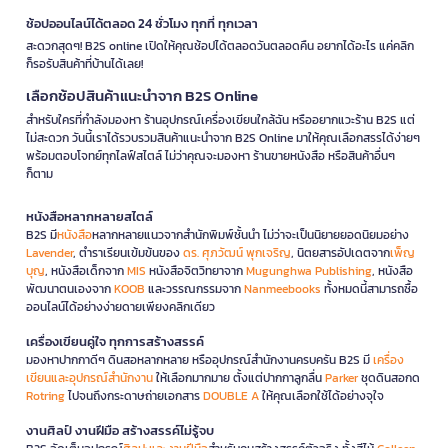
ช้อปออนไลน์ได้ตลอด 24 ชั่วโมง ทุกที่ ทุกเวลา
สะดวกสุดๆ! B2S online เปิดให้คุณช้อปได้ตลอดวันตลอดคืน อยากได้อะไร แค่คลิก
ก็รอรับสินค้าที่บ้านได้เลย!
เลือกช้อปสินค้าแนะนำจาก B2S Online
สำหรับใครที่กำลังมองหา ร้านอุปกรณ์เครื่องเขียนใกล้ฉัน หรืออยากแวะร้าน B2S แต่
ไม่สะดวก วันนี้เราได้รวบรวมสินค้าแนะนำจาก B2S Online มาให้คุณเลือกสรรได้ง่ายๆ
พร้อมตอบโจทย์ทุกไลฟ์สไตล์ ไม่ว่าคุณจะมองหา ร้านขายหนังสือ หรือสินค้าอื่นๆ
ก็ตาม
หนังสือหลากหลายสไตล์
B2S มี
หนังสือ
หลากหลายแนวจากสำนักพิมพ์ชั้นนำ ไม่ว่าจะเป็นนิยายยอดนิยมอย่าง
Lavender
, ตำราเรียนเข้มข้นของ
ดร. ศุภวัฒน์ พุกเจริญ
, นิตยสารอัปเดตจาก
เพ็ญ
บุญ
, หนังสือเด็กจาก
MIS
หนังสือจิตวิทยาจาก
Mugunghwa Publishing
, หนังสือ
พัฒนาตนเองจาก
KOOB
และวรรณกรรมจาก
Nanmeebooks
ทั้งหมดนี้สามารถซื้อ
ออนไลน์ได้อย่างง่ายดายเพียงคลิกเดียว
เครื่องเขียนคู่ใจ ทุกการสร้างสรรค์
มองหาปากกาดีๆ ดินสอหลากหลาย หรืออุปกรณ์สำนักงานครบครัน B2S มี
เครื่อง
เขียนและอุปกรณ์สำนักงาน
ให้เลือกมากมาย ตั้งแต่ปากกาลูกลื่น
Parker
ชุดดินสอกด
Rotring
ไปจนถึงกระดาษถ่ายเอกสาร
DOUBLE A
ให้คุณเลือกใช้ได้อย่างจุใจ
งานศิลป์ งานฝีมือ สร้างสรรค์ไม่รู้จบ