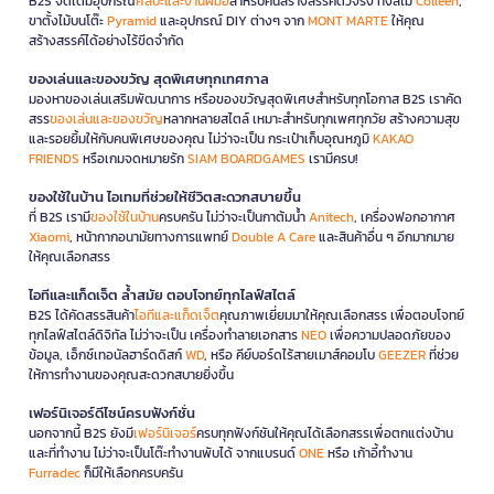
B2S จัดเต็มอุปกรณ์
ศิลปะและงานฝีมือ
สำหรับคนสร้างสรรค์ตัวจริง ทั้งสีไม้
Colleen
,
ขาตั้งไม้บนโต๊ะ
Pyramid
และอุปกรณ์ DIY ต่างๆ จาก
MONT MARTE
ให้คุณ
สร้างสรรค์ได้อย่างไร้ขีดจำกัด
ของเล่นและของขวัญ สุดพิเศษทุกเทศกาล
มองหาของเล่นเสริมพัฒนาการ หรือของขวัญสุดพิเศษสำหรับทุกโอกาส B2S เราคัด
สรร
ของเล่นและของขวัญ
หลากหลายสไตล์ เหมาะสำหรับทุกเพศทุกวัย สร้างความสุข
และรอยยิ้มให้กับคนพิเศษของคุณ ไม่ว่าจะเป็น กระเป๋าเก็บอุณหภูมิ
KAKAO
FRIENDS
หรือเกมจดหมายรัก
SIAM BOARDGAMES
เรามีครบ!
ของใช้ในบ้าน ไอเทมที่ช่วยให้ชีวิตสะดวกสบายขึ้น
ที่ B2S เรามี
ของใช้ในบ้าน
ครบครัน ไม่ว่าจะเป็นกาต้มน้ำ
Anitech
, เครื่องฟอกอากาศ
Xiaomi
, หน้ากากอนามัยทางการแพทย์
Double A Care
และสินค้าอื่น ๆ อีกมากมาย
ให้คุณเลือกสรร
ไอทีและแก็ดเจ็ต ล้ำสมัย ตอบโจทย์ทุกไลฟ์สไตล์
B2S ได้คัดสรรสินค้า
ไอทีและแก็ดเจ็ต
คุณภาพเยี่ยมมาให้คุณเลือกสรร เพื่อตอบโจทย์
ทุกไลฟ์สไตล์ดิจิทัล ไม่ว่าจะเป็น เครื่องทำลายเอกสาร
NEO
เพื่อความปลอดภัยของ
ข้อมูล, เอ็กซ์เทอนัลฮาร์ดดิสก์
WD
, หรือ คีย์บอร์ดไร้สายเมาส์คอมโบ
GEEZER
ที่ช่วย
ให้การทำงานของคุณสะดวกสบายยิ่งขึ้น
เฟอร์นิเจอร์ดีไซน์ครบฟังก์ชั่น
นอกจากนี้ B2S ยังมี
เฟอร์นิเจอร์
ครบทุกฟังก์ชันให้คุณได้เลือกสรรเพื่อตกแต่งบ้าน
และที่ทำงาน ไม่ว่าจะเป็นโต๊ะทำงานพับได้ จากแบรนด์
ONE
หรือ เก้าอี้ทำงาน
Furradec
ก็มีให้เลือกครบครัน