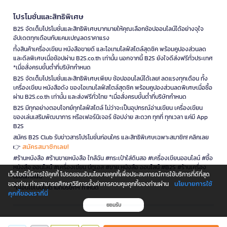
โปรโมชั่นและสิทธิพิเศษ
B2S จัดเต็มโปรโมชั่นและสิทธิพิเศษมากมายให้คุณเลือกช้อปออนไลน์ได้อย่างจุใจ
อัปเดตทุกเดือนกับแคมเปญลดราคาแรง
ทั้งสินค้าเครื่องเขียน หนังสือขายดี และไอเทมไลฟ์สไตล์สุดชิค พร้อมคูปองส่วนลด
และดีลพิเศษเมื่อช้อปผ่าน B2S.co.th เท่านั้น นอกจากนี้ B2S ยังใจดีส่งฟรีทั่วประเทศ
*เมื่อสั่งครบขั้นต่ำที่บริษัทกำหนด
B2S จัดเต็มโปรโมชั่นและสิทธิพิเศษเพียบ ช้อปออนไลน์ได้เลย! ลดแรงทุกเดือน ทั้ง
เครื่องเขียน หนังสือดัง ของไอเทมไลฟ์สไตล์สุดชิค พร้อมคูปองส่วนลดพิเศษเมื่อซื้อ
ผ่าน B2S.co.th เท่านั้น และส่งฟรีทั่วไทย *เมื่อสั่งครบขั้นต่ำที่บริษัทกำหนด
B2S มีทุกอย่างตอบโจทย์ทุกไลฟ์สไตล์ ไม่ว่าจะเป็นอุปกรณ์อ่านเขียน เครื่องเขียน
ของเล่นเสริมพัฒนาการ หรือเฟอร์นิเจอร์ ช้อปง่าย สะดวก ทุกที่ ทุกเวลา แค่มี App
B2S
สมัคร B2S Club รับข่าวสารโปรโมชั่นก่อนใคร และสิทธิพิเศษเฉพาะสมาชิก! คลิกเลย
สมัครสมาชิกเลย!
👉
#ร้านหนังสือ #ร้านขายหนังสือ ใกล้ฉัน #กระเป๋าใส่ดินสอ #เครื่องเขียนออนไลน์ #ซื้อ
หนังสือ ออนไลน์ #เครื่องเขียน บีทูเอส #ขาย หนังสือ ออนไลน์ #B2S #ร้านเครื่อง
เว็บไซต์นี้มีการใช้คุกกี้ โปรดยอมรับนโยบายคุกกี้เพื่อประสบการณ์การใช้บริการที่ดีที่สุด
เขียนใกล้ฉัน
นโยบายการใช้
ของท่าน ท่านสามารถศึกษาวิธีการตั้งค่าการควบคุมคุกกี้ของท่านผ่าน
*เงื่อนไขเป็นไปตามที่บริษัทฯ กำหนด
คุกกี้ของเราที่นี่
ยอมรับ
is a company operating under