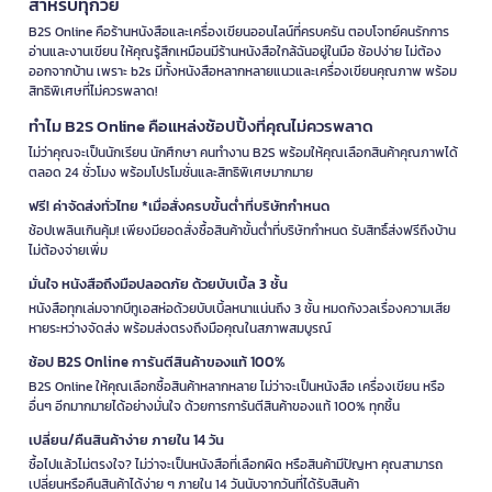
สำหรับทุกวัย
B2S Online คือร้านหนังสือและเครื่องเขียนออนไลน์ที่ครบครัน ตอบโจทย์คนรักการ
อ่านและงานเขียน ให้คุณรู้สึกเหมือนมีร้านหนังสือใกล้ฉันอยู่ในมือ ช้อปง่าย ไม่ต้อง
ออกจากบ้าน เพราะ b2s มีทั้งหนังสือหลากหลายแนวและเครื่องเขียนคุณภาพ พร้อม
สิทธิพิเศษที่ไม่ควรพลาด!
ทำไม B2S Online คือแหล่งช้อปปิ้งที่คุณไม่ควรพลาด
ไม่ว่าคุณจะเป็นนักเรียน นักศึกษา คนทำงาน B2S พร้อมให้คุณเลือกสินค้าคุณภาพได้
ตลอด 24 ชั่วโมง พร้อมโปรโมชั่นและสิทธิพิเศษมากมาย
ฟรี! ค่าจัดส่งทั่วไทย *เมื่อสั่งครบขั้นต่ำที่บริษัทกำหนด
ช้อปเพลินเกินคุ้ม! เพียงมียอดสั่งซื้อสินค้าขั้นต่ำที่บริษัทกำหนด รับสิทธิ์ส่งฟรีถึงบ้าน
ไม่ต้องจ่ายเพิ่ม
มั่นใจ หนังสือถึงมือปลอดภัย ด้วยบับเบิ้ล 3 ชั้น
หนังสือทุกเล่มจากบีทูเอสห่อด้วยบับเบิ้ลหนาแน่นถึง 3 ชั้น หมดกังวลเรื่องความเสีย
หายระหว่างจัดส่ง พร้อมส่งตรงถึงมือคุณในสภาพสมบูรณ์
ช้อป B2S Online การันตีสินค้าของแท้ 100%
B2S Online ให้คุณเลือกซื้อสินค้าหลากหลาย ไม่ว่าจะเป็นหนังสือ เครื่องเขียน หรือ
อื่นๆ อีกมากมายได้อย่างมั่นใจ ด้วยการการันตีสินค้าของแท้ 100% ทุกชิ้น
เปลี่ยน/คืนสินค้าง่าย ภายใน 14 วัน
ซื้อไปแล้วไม่ตรงใจ? ไม่ว่าจะเป็นหนังสือที่เลือกผิด หรือสินค้ามีปัญหา คุณสามารถ
เปลี่ยนหรือคืนสินค้าได้ง่าย ๆ ภายใน 14 วันนับจากวันที่ได้รับสินค้า