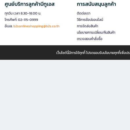
ศูนย์บริการลูกค้าบีทูเอส
การสนับสนุนลูกค้า
ทุกวัน เวลา 8.30-18.00 น.
ติดต่อเรา
โทรศัพท์: 02-115-0999
วิธีการช้อปออนไลน์
อีเมล:
b2sonlineshopping@b2s.co.th
การจัดส่งสินค้า
นโยบายการเปลี่ยน/คืนสินค้า
ตรวจสอบคำสั่งซื้อ
เว็บไซต์นี้มีการใช้คุกกี้ โปรดยอมรับนโยบายคุกกี้เพื่
B2S ธุรกิจในเครือ เซ็นทรัล รีเทล คอร์ปอเรชั่น จำกัด (มหาชน)
B2S Online แหล่งรวมหนังสือ เครื่องเขียน และแรงบันดาลใจสำหรับ