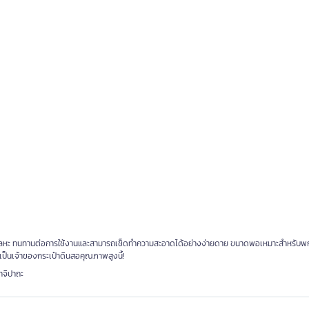
หัวซิปโลหะ ทนทานต่อการใช้งานและสามารถเช็ดทำความสะอาดได้อย่างง่ายดาย ขนาดพอเหมาะสำหรับพ
็นเจ้าของกระเป๋าดินสอคุณภาพสูงนี้!
าจิปาถะ