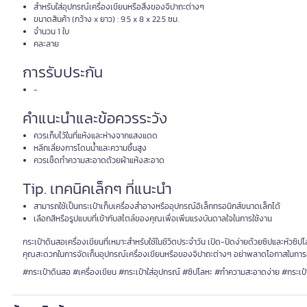
สำหรับใส่อุปกรณ์เครื่องเขียนหรือสิ่งของจิปาถะต่างๆ
ขนาดสินค้า (กว้าง x ยาว) : 9.5 x 8 x 22.5 ซม.
จำนวน 1 ใบ
คละลาย
การรับประกัน
-
คำแนะนำและข้อควรระวัง
ควรเก็บไว้ในที่แห้งและห่างจากแสงแดด
หลีกเลี่ยงการโดนน้ำและความชื้นสูง
ควรเช็ดทำความสะอาดด้วยผ้าแห้งสะอาด
Tip. เทคนิคเล็กๆ ที่แนะนำ
สามารถใช้เป็นกระเป๋าเก็บเครื่องสำอางหรืออุปกรณ์อิเล็กทรอนิกส์ขนาดเล็กได้
เลือกสีหรือรูปแบบที่เข้ากับสไตล์ของคุณเพื่อเพิ่มแรงบันดาลใจในการใช้งาน
กระเป๋าดินสอเครื่องเขียนที่เหมาะสำหรับใช้ในชีวิตประจำวัน เปิด-ปิดง่ายด้วยซิปและ
คุณสะดวกในการจัดเก็บอุปกรณ์เครื่องเขียนหรือของจิปาถะต่างๆ อย่าพลาดโอกาสในการเป
#กระเป๋าดินสอ #เครื่องเขียน #กระเป๋าใส่อุปกรณ์ #ซิปโลหะ #ทำความสะอาดง่าย #กระเป๋