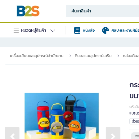
หมวดหมู่สินค้า
หนังสือ
ศิลปะและงานฝีมื
เครื่องเขียนและอุปกรณ์สำนักงาน
ดินสอและอุปกรณ์เสริม
กล่องดิน
กร
ขน
รหัสสิ
แบรนด
ร่ว
หม