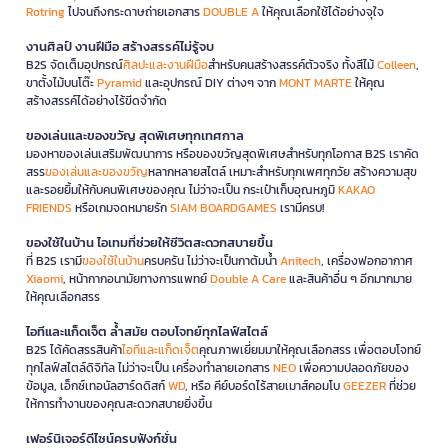
Rotring
ไปจนถึงกระดาษถ่ายเอกสาร
DOUBLE A
ให้คุณเลือกใช้ได้อย่างจุใจ
งานศิลป์ งานฝีมือ สร้างสรรค์ไม่รู้จบ
B2S จัดเต็มอุปกรณ์
ศิลปะและงานฝีมือ
สำหรับคนสร้างสรรค์ตัวจริง ทั้งสีไม้
Colleen
,
ขาตั้งไม้บนโต๊ะ
Pyramid
และอุปกรณ์ DIY ต่างๆ จาก
MONT MARTE
ให้คุณ
สร้างสรรค์ได้อย่างไร้ขีดจำกัด
ของเล่นและของขวัญ สุดพิเศษทุกเทศกาล
มองหาของเล่นเสริมพัฒนาการ หรือของขวัญสุดพิเศษสำหรับทุกโอกาส B2S เราคัด
สรร
ของเล่นและของขวัญ
หลากหลายสไตล์ เหมาะสำหรับทุกเพศทุกวัย สร้างความสุข
และรอยยิ้มให้กับคนพิเศษของคุณ ไม่ว่าจะเป็น กระเป๋าเก็บอุณหภูมิ
KAKAO
FRIENDS
หรือเกมจดหมายรัก
SIAM BOARDGAMES
เรามีครบ!
ของใช้ในบ้าน ไอเทมที่ช่วยให้ชีวิตสะดวกสบายขึ้น
ที่ B2S เรามี
ของใช้ในบ้าน
ครบครัน ไม่ว่าจะเป็นกาต้มน้ำ
Anitech
, เครื่องฟอกอากาศ
Xiaomi
, หน้ากากอนามัยทางการแพทย์
Double A Care
และสินค้าอื่น ๆ อีกมากมาย
ให้คุณเลือกสรร
ไอทีและแก็ดเจ็ต ล้ำสมัย ตอบโจทย์ทุกไลฟ์สไตล์
B2S ได้คัดสรรสินค้า
ไอทีและแก็ดเจ็ต
คุณภาพเยี่ยมมาให้คุณเลือกสรร เพื่อตอบโจทย์
ทุกไลฟ์สไตล์ดิจิทัล ไม่ว่าจะเป็น เครื่องทำลายเอกสาร
NEO
เพื่อความปลอดภัยของ
ข้อมูล, เอ็กซ์เทอนัลฮาร์ดดิสก์
WD
, หรือ คีย์บอร์ดไร้สายเมาส์คอมโบ
GEEZER
ที่ช่วย
ให้การทำงานของคุณสะดวกสบายยิ่งขึ้น
เฟอร์นิเจอร์ดีไซน์ครบฟังก์ชั่น