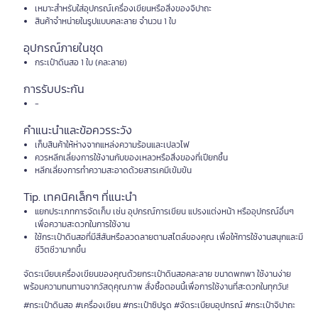
เหมาะสำหรับใส่อุปกรณ์เครื่องเขียนหรือสิ่งของจิปาถะ
สินค้าจำหน่ายในรูปแบบคละลาย จำนวน 1 ใบ
อุปกรณ์ภายในชุด
กระเป๋าดินสอ 1 ใบ (คละลาย)
การรับประกัน
-
คำแนะนำและข้อควรระวัง
เก็บสินค้าให้ห่างจากแหล่งความร้อนและเปลวไฟ
ควรหลีกเลี่ยงการใช้งานกับของเหลวหรือสิ่งของที่เปียกชื้น
หลีกเลี่ยงการทำความสะอาดด้วยสารเคมีเข้มข้น
Tip. เทคนิคเล็กๆ ที่แนะนำ
แยกประเภทการจัดเก็บ เช่น อุปกรณ์การเขียน แปรงแต่งหน้า หรืออุปกรณ์อื่นๆ
เพื่อความสะดวกในการใช้งาน
ใช้กระเป๋าดินสอที่มีสีสันหรือลวดลายตามสไตล์ของคุณ เพื่อให้การใช้งานสนุกและมี
ชีวิตชีวามากขึ้น
จัดระเบียบเครื่องเขียนของคุณด้วยกระเป๋าดินสอคละลาย ขนาดพกพา ใช้งานง่าย
พร้อมความทนทานจากวัสดุคุณภาพ สั่งซื้อตอนนี้เพื่อการใช้งานที่สะดวกในทุกวัน!
#กระเป๋าดินสอ #เครื่องเขียน #กระเป๋าซิปรูด #จัดระเบียบอุปกรณ์ #กระเป๋าจิปาถะ