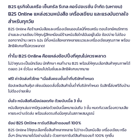
B2S ธุรกิจในเครือ เซ็นทรัล รีเทล คอร์ปอเรชั่น จำกัด (มหาชน)
B2S Online แหล่งรวมหนังสือ เครื่องเขียน และแรงบันดาลใจ
สำหรับทุกวัย
B2S Online คือร้านหนังสือและเครื่องเขียนออนไลน์ที่ครบครัน ตอบโจทย์คนรักการ
อ่านและงานเขียน ให้คุณรู้สึกเหมือนมีร้านหนังสือใกล้ฉันอยู่ในมือ ช้อปง่าย ไม่ต้อง
ออกจากบ้าน เพราะ b2s มีทั้งหนังสือหลากหลายแนวและเครื่องเขียนคุณภาพ พร้อม
สิทธิพิเศษที่ไม่ควรพลาด!
ทำไม B2S Online คือแหล่งช้อปปิ้งที่คุณไม่ควรพลาด
ไม่ว่าคุณจะเป็นนักเรียน นักศึกษา คนทำงาน B2S พร้อมให้คุณเลือกสินค้าคุณภาพได้
ตลอด 24 ชั่วโมง พร้อมโปรโมชั่นและสิทธิพิเศษมากมาย
ฟรี! ค่าจัดส่งทั่วไทย *เมื่อสั่งครบขั้นต่ำที่บริษัทกำหนด
ช้อปเพลินเกินคุ้ม! เพียงมียอดสั่งซื้อสินค้าขั้นต่ำที่บริษัทกำหนด รับสิทธิ์ส่งฟรีถึงบ้าน
ไม่ต้องจ่ายเพิ่ม
มั่นใจ หนังสือถึงมือปลอดภัย ด้วยบับเบิ้ล 3 ชั้น
หนังสือทุกเล่มจากบีทูเอสห่อด้วยบับเบิ้ลหนาแน่นถึง 3 ชั้น หมดกังวลเรื่องความเสีย
หายระหว่างจัดส่ง พร้อมส่งตรงถึงมือคุณในสภาพสมบูรณ์
ช้อป B2S Online การันตีสินค้าของแท้ 100%
B2S Online ให้คุณเลือกซื้อสินค้าหลากหลาย ไม่ว่าจะเป็นหนังสือ เครื่องเขียน หรือ
อื่นๆ อีกมากมายได้อย่างมั่นใจ ด้วยการการันตีสินค้าของแท้ 100% ทุกชิ้น