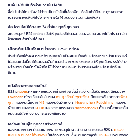
เปลี่ยน/คืนสินค้าง่าย ภายใน 14 วัน
ซื้อไปแล้วไม่ตรงใจ? ไม่ว่าจะเป็นหนังสือที่เลือกผิด หรือสินค้ามีปัญหา คุณสามารถ
เปลี่ยนหรือคืนสินค้าได้ง่าย ๆ ภายใน 14 วันนับจากวันที่ได้รับสินค้า
ช้อปออนไลน์ได้ตลอด 24 ชั่วโมง ทุกที่ ทุกเวลา
สะดวกสุดๆ! B2S online เปิดให้คุณช้อปได้ตลอดวันตลอดคืน อยากได้อะไร แค่คลิก
ก็รอรับสินค้าที่บ้านได้เลย!
เลือกช้อปสินค้าแนะนำจาก B2S Online
สำหรับใครที่กำลังมองหา ร้านอุปกรณ์เครื่องเขียนใกล้ฉัน หรืออยากแวะร้าน B2S แต่
ไม่สะดวก วันนี้เราได้รวบรวมสินค้าแนะนำจาก B2S Online มาให้คุณเลือกสรรได้ง่ายๆ
พร้อมตอบโจทย์ทุกไลฟ์สไตล์ ไม่ว่าคุณจะมองหา ร้านขายหนังสือ หรือสินค้าอื่นๆ
ก็ตาม
หนังสือหลากหลายสไตล์
B2S มี
หนังสือ
หลากหลายแนวจากสำนักพิมพ์ชั้นนำ ไม่ว่าจะเป็นนิยายยอดนิยมอย่าง
Lavender
, ตำราเรียนเข้มข้นของ
ดร. ศุภวัฒน์ พุกเจริญ
, นิตยสารอัปเดตจาก
เพ็ญ
บุญ
, หนังสือเด็กจาก
MIS
หนังสือจิตวิทยาจาก
Mugunghwa Publishing
, หนังสือ
พัฒนาตนเองจาก
KOOB
และวรรณกรรมจาก
Nanmeebooks
ทั้งหมดนี้สามารถซื้อ
ออนไลน์ได้อย่างง่ายดายเพียงคลิกเดียว
เครื่องเขียนคู่ใจ ทุกการสร้างสรรค์
มองหาปากกาดีๆ ดินสอหลากหลาย หรืออุปกรณ์สำนักงานครบครัน B2S มี
เครื่อง
เขียนและอุปกรณ์สำนักงาน
ให้เลือกมากมาย ตั้งแต่ปากกาลูกลื่น
Parker
ชุดดินสอกด