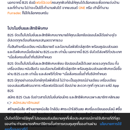
นอกจากนี้ B2S ยังมี
เฟอร์นิเจอร์
ครบทุกฟังก์ชันให้คุณได้เลือกสรรเพื่อตกแต่งบ้าน
และที่ทำงาน ไม่ว่าจะเป็นโต๊ะทำงานพับได้ จากแบรนด์
ONE
หรือ เก้าอี้ทำงาน
Furradec
ก็มีให้เลือกครบครัน
โปรโมชั่นและสิทธิพิเศษ
B2S จัดเต็มโปรโมชั่นและสิทธิพิเศษมากมายให้คุณเลือกช้อปออนไลน์ได้อย่างจุใจ
อัปเดตทุกเดือนกับแคมเปญลดราคาแรง
ทั้งสินค้าเครื่องเขียน หนังสือขายดี และไอเทมไลฟ์สไตล์สุดชิค พร้อมคูปองส่วนลด
และดีลพิเศษเมื่อช้อปผ่าน B2S.co.th เท่านั้น นอกจากนี้ B2S ยังใจดีส่งฟรีทั่วประเทศ
*เมื่อสั่งครบขั้นต่ำที่บริษัทกำหนด
B2S จัดเต็มโปรโมชั่นและสิทธิพิเศษเพียบ ช้อปออนไลน์ได้เลย! ลดแรงทุกเดือน ทั้ง
เครื่องเขียน หนังสือดัง ของไอเทมไลฟ์สไตล์สุดชิค พร้อมคูปองส่วนลดพิเศษเมื่อซื้อ
ผ่าน B2S.co.th เท่านั้น และส่งฟรีทั่วไทย *เมื่อสั่งครบขั้นต่ำที่บริษัทกำหนด
B2S มีทุกอย่างตอบโจทย์ทุกไลฟ์สไตล์ ไม่ว่าจะเป็นอุปกรณ์อ่านเขียน เครื่องเขียน
ของเล่นเสริมพัฒนาการ หรือเฟอร์นิเจอร์ ช้อปง่าย สะดวก ทุกที่ ทุกเวลา แค่มี App
B2S
สมัคร B2S Club รับข่าวสารโปรโมชั่นก่อนใคร และสิทธิพิเศษเฉพาะสมาชิก! คลิกเลย
สมัครสมาชิกเลย!
👉
#ร้านหนังสือ #ร้านขายหนังสือ ใกล้ฉัน #กระเป๋าใส่ดินสอ #เครื่องเขียนออนไลน์ #ซื้อ
หนังสือ ออนไลน์ #เครื่องเขียน บีทูเอส #ขาย หนังสือ ออนไลน์ #B2S #ร้านเครื่อง
เว็บไซต์นี้มีการใช้คุกกี้ โปรดยอมรับนโยบายคุกกี้เพื่อประสบการณ์การใช้บริการที่ดีที่สุด
เขียนใกล้ฉัน
นโยบายการใช้
ของท่าน ท่านสามารถศึกษาวิธีการตั้งค่าการควบคุมคุกกี้ของท่านผ่าน
*เงื่อนไขเป็นไปตามที่บริษัทฯ กำหนด
คุกกี้ของเราที่นี่