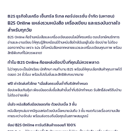
B2S ธุรกิจในเครือ เซ็นทรัล รีเทล คอร์ปอเรชั่น จำกัด (มหาชน)
B2S Online แหล่งรวมหนังสือ เครื่องเขียน และแรงบันดาลใจ
สำหรับทุกวัย
B2S Online คือร้านหนังสือและเครื่องเขียนออนไลน์ที่ครบครัน ตอบโจทย์คนรักการ
อ่านและงานเขียน ให้คุณรู้สึกเหมือนมีร้านหนังสือใกล้ฉันอยู่ในมือ ช้อปง่าย ไม่ต้อง
ออกจากบ้าน เพราะ b2s มีทั้งหนังสือหลากหลายแนวและเครื่องเขียนคุณภาพ พร้อม
สิทธิพิเศษที่ไม่ควรพลาด!
ทำไม B2S Online คือแหล่งช้อปปิ้งที่คุณไม่ควรพลาด
ไม่ว่าคุณจะเป็นนักเรียน นักศึกษา คนทำงาน B2S พร้อมให้คุณเลือกสินค้าคุณภาพได้
ตลอด 24 ชั่วโมง พร้อมโปรโมชั่นและสิทธิพิเศษมากมาย
ฟรี! ค่าจัดส่งทั่วไทย *เมื่อสั่งครบขั้นต่ำที่บริษัทกำหนด
ช้อปเพลินเกินคุ้ม! เพียงมียอดสั่งซื้อสินค้าขั้นต่ำที่บริษัทกำหนด รับสิทธิ์ส่งฟรีถึงบ้าน
ไม่ต้องจ่ายเพิ่ม
มั่นใจ หนังสือถึงมือปลอดภัย ด้วยบับเบิ้ล 3 ชั้น
หนังสือทุกเล่มจากบีทูเอสห่อด้วยบับเบิ้ลหนาแน่นถึง 3 ชั้น หมดกังวลเรื่องความเสีย
หายระหว่างจัดส่ง พร้อมส่งตรงถึงมือคุณในสภาพสมบูรณ์
ช้อป B2S Online การันตีสินค้าของแท้ 100%