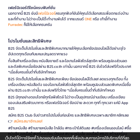
เฟอร์นิเจอร์ดีไซน์ครบฟังก์ชั่น
นอกจากนี้ B2S ยังมี
เฟอร์นิเจอร์
ครบทุกฟังก์ชันให้คุณได้เลือกสรรเพื่อตกแต่งบ้าน
และที่ทำงาน ไม่ว่าจะเป็นโต๊ะทำงานพับได้ จากแบรนด์
ONE
หรือ เก้าอี้ทำงาน
Furradec
ก็มีให้เลือกครบครัน
โปรโมชั่นและสิทธิพิเศษ
B2S จัดเต็มโปรโมชั่นและสิทธิพิเศษมากมายให้คุณเลือกช้อปออนไลน์ได้อย่างจุใจ
อัปเดตทุกเดือนกับแคมเปญลดราคาแรง
ทั้งสินค้าเครื่องเขียน หนังสือขายดี และไอเทมไลฟ์สไตล์สุดชิค พร้อมคูปองส่วนลด
และดีลพิเศษเมื่อช้อปผ่าน B2S.co.th เท่านั้น นอกจากนี้ B2S ยังใจดีส่งฟรีทั่วประเทศ
*เมื่อสั่งครบขั้นต่ำที่บริษัทกำหนด
B2S จัดเต็มโปรโมชั่นและสิทธิพิเศษเพียบ ช้อปออนไลน์ได้เลย! ลดแรงทุกเดือน ทั้ง
เครื่องเขียน หนังสือดัง ของไอเทมไลฟ์สไตล์สุดชิค พร้อมคูปองส่วนลดพิเศษเมื่อซื้อ
ผ่าน B2S.co.th เท่านั้น และส่งฟรีทั่วไทย *เมื่อสั่งครบขั้นต่ำที่บริษัทกำหนด
B2S มีทุกอย่างตอบโจทย์ทุกไลฟ์สไตล์ ไม่ว่าจะเป็นอุปกรณ์อ่านเขียน เครื่องเขียน
ของเล่นเสริมพัฒนาการ หรือเฟอร์นิเจอร์ ช้อปง่าย สะดวก ทุกที่ ทุกเวลา แค่มี App
B2S
สมัคร B2S Club รับข่าวสารโปรโมชั่นก่อนใคร และสิทธิพิเศษเฉพาะสมาชิก! คลิกเลย
สมัครสมาชิกเลย!
👉
#ร้านหนังสือ #ร้านขายหนังสือ ใกล้ฉัน #กระเป๋าใส่ดินสอ #เครื่องเขียนออนไลน์ #ซื้อ
หนังสือ ออนไลน์ #เครื่องเขียน บีทูเอส #ขาย หนังสือ ออนไลน์ #B2S #ร้านเครื่อง
เว็บไซต์นี้มีการใช้คุกกี้ โปรดยอมรับนโยบายคุกกี้เพื่อประสบการณ์การใช้บริการที่ดีที่สุด
เขียนใกล้ฉัน