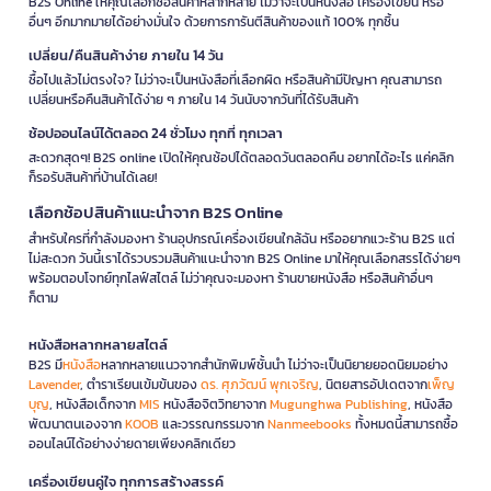
B2S Online ให้คุณเลือกซื้อสินค้าหลากหลาย ไม่ว่าจะเป็นหนังสือ เครื่องเขียน หรือ
อื่นๆ อีกมากมายได้อย่างมั่นใจ ด้วยการการันตีสินค้าของแท้ 100% ทุกชิ้น
เปลี่ยน/คืนสินค้าง่าย ภายใน 14 วัน
ซื้อไปแล้วไม่ตรงใจ? ไม่ว่าจะเป็นหนังสือที่เลือกผิด หรือสินค้ามีปัญหา คุณสามารถ
เปลี่ยนหรือคืนสินค้าได้ง่าย ๆ ภายใน 14 วันนับจากวันที่ได้รับสินค้า
ช้อปออนไลน์ได้ตลอด 24 ชั่วโมง ทุกที่ ทุกเวลา
สะดวกสุดๆ! B2S online เปิดให้คุณช้อปได้ตลอดวันตลอดคืน อยากได้อะไร แค่คลิก
ก็รอรับสินค้าที่บ้านได้เลย!
เลือกช้อปสินค้าแนะนำจาก B2S Online
สำหรับใครที่กำลังมองหา ร้านอุปกรณ์เครื่องเขียนใกล้ฉัน หรืออยากแวะร้าน B2S แต่
ไม่สะดวก วันนี้เราได้รวบรวมสินค้าแนะนำจาก B2S Online มาให้คุณเลือกสรรได้ง่ายๆ
พร้อมตอบโจทย์ทุกไลฟ์สไตล์ ไม่ว่าคุณจะมองหา ร้านขายหนังสือ หรือสินค้าอื่นๆ
ก็ตาม
หนังสือหลากหลายสไตล์
B2S มี
หนังสือ
หลากหลายแนวจากสำนักพิมพ์ชั้นนำ ไม่ว่าจะเป็นนิยายยอดนิยมอย่าง
Lavender
, ตำราเรียนเข้มข้นของ
ดร. ศุภวัฒน์ พุกเจริญ
, นิตยสารอัปเดตจาก
เพ็ญ
บุญ
, หนังสือเด็กจาก
MIS
หนังสือจิตวิทยาจาก
Mugunghwa Publishing
, หนังสือ
พัฒนาตนเองจาก
KOOB
และวรรณกรรมจาก
Nanmeebooks
ทั้งหมดนี้สามารถซื้อ
ออนไลน์ได้อย่างง่ายดายเพียงคลิกเดียว
เครื่องเขียนคู่ใจ ทุกการสร้างสรรค์