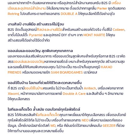
มองหาปากกาดีๆ ดินสอหลากหลาย หรืออุปกรณ์สำนักงานครบครัน B2S มี
เครื่อง
เขียนและอุปกรณ์สำนักงาน
ให้เลือกมากมาย ตั้งแต่ปากกาลูกลื่น
Parker
ชุดดินสอกด
Rotring
ไปจนถึงกระดาษถ่ายเอกสาร
DOUBLE A
ให้คุณเลือกใช้ได้อย่างจุใจ
งานศิลป์ งานฝีมือ สร้างสรรค์ไม่รู้จบ
B2S จัดเต็มอุปกรณ์
ศิลปะและงานฝีมือ
สำหรับคนสร้างสรรค์ตัวจริง ทั้งสีไม้
Colleen
,
ขาตั้งไม้บนโต๊ะ
Pyramid
และอุปกรณ์ DIY ต่างๆ จาก
MONT MARTE
ให้คุณ
สร้างสรรค์ได้อย่างไร้ขีดจำกัด
ของเล่นและของขวัญ สุดพิเศษทุกเทศกาล
มองหาของเล่นเสริมพัฒนาการ หรือของขวัญสุดพิเศษสำหรับทุกโอกาส B2S เราคัด
สรร
ของเล่นและของขวัญ
หลากหลายสไตล์ เหมาะสำหรับทุกเพศทุกวัย สร้างความสุข
และรอยยิ้มให้กับคนพิเศษของคุณ ไม่ว่าจะเป็น กระเป๋าเก็บอุณหภูมิ
KAKAO
FRIENDS
หรือเกมจดหมายรัก
SIAM BOARDGAMES
เรามีครบ!
ของใช้ในบ้าน ไอเทมที่ช่วยให้ชีวิตสะดวกสบายขึ้น
ที่ B2S เรามี
ของใช้ในบ้าน
ครบครัน ไม่ว่าจะเป็นกาต้มน้ำ
Anitech
, เครื่องฟอกอากาศ
Xiaomi
, หน้ากากอนามัยทางการแพทย์
Double A Care
และสินค้าอื่น ๆ อีกมากมาย
ให้คุณเลือกสรร
ไอทีและแก็ดเจ็ต ล้ำสมัย ตอบโจทย์ทุกไลฟ์สไตล์
B2S ได้คัดสรรสินค้า
ไอทีและแก็ดเจ็ต
คุณภาพเยี่ยมมาให้คุณเลือกสรร เพื่อตอบโจทย์
ทุกไลฟ์สไตล์ดิจิทัล ไม่ว่าจะเป็น เครื่องทำลายเอกสาร
NEO
เพื่อความปลอดภัยของ
ข้อมูล, เอ็กซ์เทอนัลฮาร์ดดิสก์
WD
, หรือ คีย์บอร์ดไร้สายเมาส์คอมโบ
GEEZER
ที่ช่วย
ให้การทำงานของคุณสะดวกสบายยิ่งขึ้น