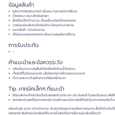
ข้อมูลสินค้า
ผลิตจากวัสดุคุณภาพดี แข็งแรง ทนทานต่อการใช้งาน
น้ำหนักเบา เหมาะสำหรับพกพา
พื้นที่จัดเก็บกว้างขวาง เก็บเครื่องเขียนได้หลากหลาย
มาพร้อมช่องพิเศษสำหรับจัดระเบียบอย่างง่ายดาย
ขนาดสินค้า: 24.5x10x4 ซม.
ดีไซน์ลวดลายหลากหลาย เพิ่มความสนุกในการใช้งาน
การรับประกัน
-
คำแนะนำและข้อควรระวัง
หลีกเลี่ยงการวางในพื้นที่เปียกชื้นหรือโดนน้ำโดยตรง
เก็บในที่ที่ไม่มีแสงแดดจัด เพื่อยืดอายุการใช้งานของลวดลาย
ทำความสะอาดด้วยผ้าสะอาดที่แห้งหรือหมาด
Tip. เทคนิคเล็กๆ ที่แนะนำ
ใช้ช่องพิเศษสำหรับจัดเก็บดินสอแยกตามประเภท เช่น ดินสอสี ดินสอเขียนแบบ เพื่อให้ค
พกกล่องดินสอที่มีลวดลายน่ารัก ช่วยสร้างแรงบันดาลใจให้กับชั่วโมงการเรียนหรือทำ
กล่องดินสอ ขนาด 24.5x10x4 ซม. คัดสรรวัสดุคุณภาพเพื่อความทนทาน พื้นที่กว้างจัดเก็บข
เพศทุกวัย สินค้าตอบโจทย์คนที่ต้องการทั้งฟังก์ชันการใช้งานและสไตล์ที่ลงตัว