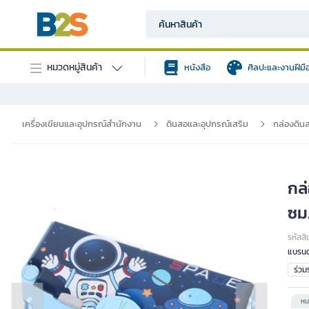
หมวดหมู่สินค้า
หนังสือ
ศิลปะและงานฝีมื
เครื่องเขียนและอุปกรณ์สำนักงาน
ดินสอและอุปกรณ์เสริม
กล่องดิน
กล
ซม
รหัสสิ
แบรนด
ร่ว
หม