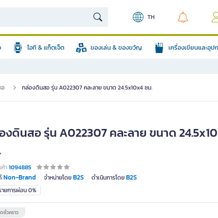
TH
อ
ไอที & แก็ตเจ็ต
ของเล่น & ของขวัญ
เครื่องเขียนและอุ
สอ
กล่องดินสอ รุ่น A022307 คละลาย ขนาด 24.5x10x4 ซม.
่องดินสอ รุ่น A022307 คละลาย ขนาด 24.5x1
.
นค้า
1094885
Non-Brand
B2S
B2S
์
จำหน่ายโดย
ดำเนินการโดย
มรายการผ่อน 0%
ดชั่วคราว