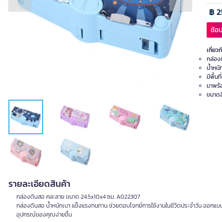
Previous slide
Next slide
฿ 2
ช้อป
เกี่ยวก
กล่อง
น้ำหน
มีพื้น
มาพร้
ขนาดส
รายละเอียดสินค้า
กล่องดินสอ คละลาย ขนาด 24.5x10x4 ซม. A022307
กล่องดินสอ น้ำหนักเบา แข็งแรงทนทาน ช่วยตอบโจทย์การใช้งานในชีวิตประจำวัน ออกแบบให
อุปกรณ์ของคุณง่ายขึ้น