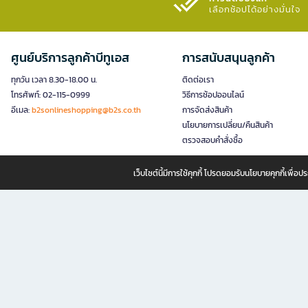
เลือกช้อปได้อย่างมั่นใจ​
ศูนย์บริการลูกค้าบีทูเอส
การสนับสนุนลูกค้า
ทุกวัน เวลา 8.30-18.00 น.
ติดต่อเรา
โทรศัพท์: 02-115-0999
วิธีการช้อปออนไลน์
อีเมล:
b2sonlineshopping@b2s.co.th
การจัดส่งสินค้า
นโยบายการเปลี่ยน/คืนสินค้า
ตรวจสอบคำสั่งซื้อ
เว็บไซต์นี้มีการใช้คุกกี้ โปรดยอมรับนโยบายคุกกี้เพื่