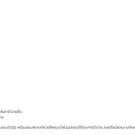
้นหาได้ง่ายขึ้น
งาน
องได้จุใจ พร้อมช่องพิเศษที่ช่วยให้คุณเข้าถึงอุปกรณ์ที่ต้องการได้ง่าย ลายดีไซน์สวยงามที่เห