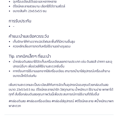
จุเครื่องเขียนได้เยอะและหลากหลาย
ดีไซน์คละลายสวยงาม เลือกใช้ได้ตามสไตล์
ขนาดสินค้า: 23x5.5x5.5 ซม.
การรับประกัน
-
คำแนะนำและข้อควรระวัง
เก็บรักษาให้ห่างจากเปลวไฟและพื้นที่ที่มีความชื้นสูง
ควรหลีกเลี่ยงการกดทับหรือใช้งานอย่างรุนแรง
Tip. เทคนิคเล็กๆ ที่แนะนำ
นำกล่องดินสอมาใช้จัดเก็บเครื่องเขียนแยกตามประเภท เช่น ดินสอสี ปากกา และอุ
ปกรณ์อื่นๆ เพื่อช่วยให้ใช้งานสะดวกยิ่งขึ้น
หากต้องการใช้งานนอกจากใส่เครื่องเขียน สามารถนำมาใส่อุปกรณ์เครื่องสำอาง
ขนาดเล็กได้เช่นกัน
เพิ่มความสะดวกและเป็นระเบียบให้กับการจัดเก็บอุปกรณ์ของคุณด้วยกล่องดินสอ
ขนาด 23x5.5x5.5 ซม. ดีไซน์คละลายน่ารัก วัสดุทนทาน น้ำหนักเบา ใช้งานง่าย พกพาได้
ทุกที่ สั่งซื้อกล่องดินสอคุณภาพวันนี้เพื่อประสบการณ์การใช้งานที่ดียิ่งขึ้น!
#กล่องดินสอ #กล่องเครื่องเขียน #กล่องใส่อุปกรณ์ #ดีไซน์คละลาย #น้ำหนักเบาพก
พาสะดวก