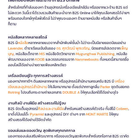
สำหรับใครที่กำลังมองหา ร้านอุปกรณ์เครื่องเขียนใกล้ฉัน หรืออยากแวะร้าน B2S แต่
ไม่สะดวก วันนี้เราได้รวบรวมสินค้าแนะนำจาก B2S Online มาให้คุณเลือกสรรได้ง่ายๆ
พร้อมตอบโจทย์ทุกไลฟ์สไตล์ ไม่ว่าคุณจะมองหา ร้านขายหนังสือ หรือสินค้าอื่นๆ
ก็ตาม
หนังสือหลากหลายสไตล์
B2S มี
หนังสือ
หลากหลายแนวจากสำนักพิมพ์ชั้นนำ ไม่ว่าจะเป็นนิยายยอดนิยมอย่าง
Lavender
, ตำราเรียนเข้มข้นของ
ดร. ศุภวัฒน์ พุกเจริญ
, นิตยสารอัปเดตจาก
เพ็ญ
บุญ
, หนังสือเด็กจาก
MIS
หนังสือจิตวิทยาจาก
Mugunghwa Publishing
, หนังสือ
พัฒนาตนเองจาก
KOOB
และวรรณกรรมจาก
Nanmeebooks
ทั้งหมดนี้สามารถซื้อ
ออนไลน์ได้อย่างง่ายดายเพียงคลิกเดียว
เครื่องเขียนคู่ใจ ทุกการสร้างสรรค์
มองหาปากกาดีๆ ดินสอหลากหลาย หรืออุปกรณ์สำนักงานครบครัน B2S มี
เครื่อง
เขียนและอุปกรณ์สำนักงาน
ให้เลือกมากมาย ตั้งแต่ปากกาลูกลื่น
Parker
ชุดดินสอกด
Rotring
ไปจนถึงกระดาษถ่ายเอกสาร
DOUBLE A
ให้คุณเลือกใช้ได้อย่างจุใจ
งานศิลป์ งานฝีมือ สร้างสรรค์ไม่รู้จบ
B2S จัดเต็มอุปกรณ์
ศิลปะและงานฝีมือ
สำหรับคนสร้างสรรค์ตัวจริง ทั้งสีไม้
Colleen
,
ขาตั้งไม้บนโต๊ะ
Pyramid
และอุปกรณ์ DIY ต่างๆ จาก
MONT MARTE
ให้คุณ
สร้างสรรค์ได้อย่างไร้ขีดจำกัด
ของเล่นและของขวัญ สุดพิเศษทุกเทศกาล
มองหาของเล่นเสริมพัฒนาการ หรือของขวัญสุดพิเศษสำหรับทุกโอกาส B2S เราคัด