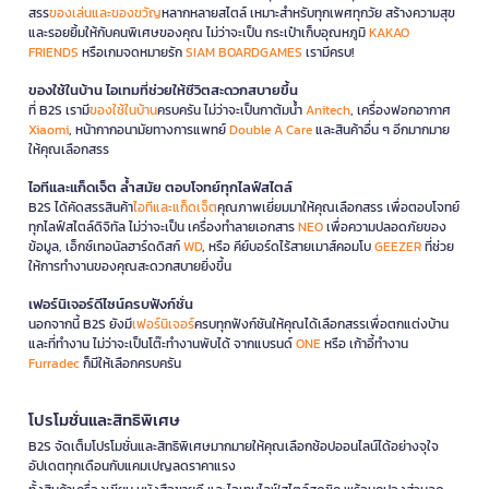
สรร
ของเล่นและของขวัญ
หลากหลายสไตล์ เหมาะสำหรับทุกเพศทุกวัย สร้างความสุข
และรอยยิ้มให้กับคนพิเศษของคุณ ไม่ว่าจะเป็น กระเป๋าเก็บอุณหภูมิ
KAKAO
FRIENDS
หรือเกมจดหมายรัก
SIAM BOARDGAMES
เรามีครบ!
ของใช้ในบ้าน ไอเทมที่ช่วยให้ชีวิตสะดวกสบายขึ้น
ที่ B2S เรามี
ของใช้ในบ้าน
ครบครัน ไม่ว่าจะเป็นกาต้มน้ำ
Anitech
, เครื่องฟอกอากาศ
Xiaomi
, หน้ากากอนามัยทางการแพทย์
Double A Care
และสินค้าอื่น ๆ อีกมากมาย
ให้คุณเลือกสรร
ไอทีและแก็ดเจ็ต ล้ำสมัย ตอบโจทย์ทุกไลฟ์สไตล์
B2S ได้คัดสรรสินค้า
ไอทีและแก็ดเจ็ต
คุณภาพเยี่ยมมาให้คุณเลือกสรร เพื่อตอบโจทย์
ทุกไลฟ์สไตล์ดิจิทัล ไม่ว่าจะเป็น เครื่องทำลายเอกสาร
NEO
เพื่อความปลอดภัยของ
ข้อมูล, เอ็กซ์เทอนัลฮาร์ดดิสก์
WD
, หรือ คีย์บอร์ดไร้สายเมาส์คอมโบ
GEEZER
ที่ช่วย
ให้การทำงานของคุณสะดวกสบายยิ่งขึ้น
เฟอร์นิเจอร์ดีไซน์ครบฟังก์ชั่น
นอกจากนี้ B2S ยังมี
เฟอร์นิเจอร์
ครบทุกฟังก์ชันให้คุณได้เลือกสรรเพื่อตกแต่งบ้าน
และที่ทำงาน ไม่ว่าจะเป็นโต๊ะทำงานพับได้ จากแบรนด์
ONE
หรือ เก้าอี้ทำงาน
Furradec
ก็มีให้เลือกครบครัน
โปรโมชั่นและสิทธิพิเศษ
B2S จัดเต็มโปรโมชั่นและสิทธิพิเศษมากมายให้คุณเลือกช้อปออนไลน์ได้อย่างจุใจ
อัปเดตทุกเดือนกับแคมเปญลดราคาแรง