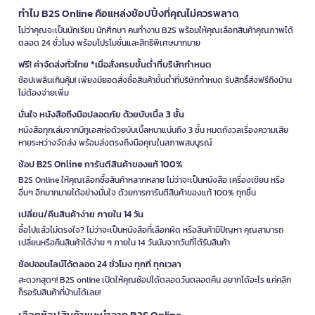
ทำไม B2S Online คือแหล่งช้อปปิ้งที่คุณไม่ควรพลาด
ไม่ว่าคุณจะเป็นนักเรียน นักศึกษา คนทำงาน B2S พร้อมให้คุณเลือกสินค้าคุณภาพได้
ตลอด 24 ชั่วโมง พร้อมโปรโมชั่นและสิทธิพิเศษมากมาย
ฟรี! ค่าจัดส่งทั่วไทย *เมื่อสั่งครบขั้นต่ำที่บริษัทกำหนด
ช้อปเพลินเกินคุ้ม! เพียงมียอดสั่งซื้อสินค้าขั้นต่ำที่บริษัทกำหนด รับสิทธิ์ส่งฟรีถึงบ้าน
ไม่ต้องจ่ายเพิ่ม
มั่นใจ หนังสือถึงมือปลอดภัย ด้วยบับเบิ้ล 3 ชั้น
หนังสือทุกเล่มจากบีทูเอสห่อด้วยบับเบิ้ลหนาแน่นถึง 3 ชั้น หมดกังวลเรื่องความเสีย
หายระหว่างจัดส่ง พร้อมส่งตรงถึงมือคุณในสภาพสมบูรณ์
ช้อป B2S Online การันตีสินค้าของแท้ 100%
B2S Online ให้คุณเลือกซื้อสินค้าหลากหลาย ไม่ว่าจะเป็นหนังสือ เครื่องเขียน หรือ
อื่นๆ อีกมากมายได้อย่างมั่นใจ ด้วยการการันตีสินค้าของแท้ 100% ทุกชิ้น
เปลี่ยน/คืนสินค้าง่าย ภายใน 14 วัน
ซื้อไปแล้วไม่ตรงใจ? ไม่ว่าจะเป็นหนังสือที่เลือกผิด หรือสินค้ามีปัญหา คุณสามารถ
เปลี่ยนหรือคืนสินค้าได้ง่าย ๆ ภายใน 14 วันนับจากวันที่ได้รับสินค้า
ช้อปออนไลน์ได้ตลอด 24 ชั่วโมง ทุกที่ ทุกเวลา
สะดวกสุดๆ! B2S online เปิดให้คุณช้อปได้ตลอดวันตลอดคืน อยากได้อะไร แค่คลิก
ก็รอรับสินค้าที่บ้านได้เลย!
เลือกช้อปสินค้าแนะนำจาก B2S Online