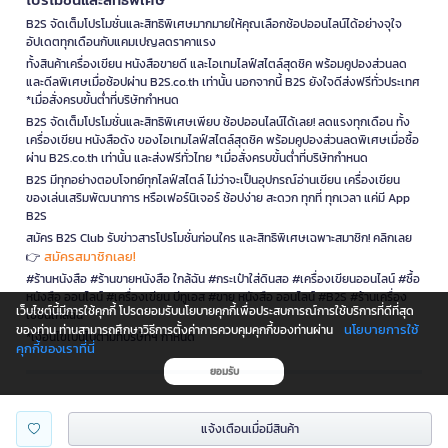
B2S จัดเต็มโปรโมชั่นและสิทธิพิเศษมากมายให้คุณเลือกช้อปออนไลน์ได้อย่างจุใจ
อัปเดตทุกเดือนกับแคมเปญลดราคาแรง
ทั้งสินค้าเครื่องเขียน หนังสือขายดี และไอเทมไลฟ์สไตล์สุดชิค พร้อมคูปองส่วนลด
และดีลพิเศษเมื่อช้อปผ่าน B2S.co.th เท่านั้น นอกจากนี้ B2S ยังใจดีส่งฟรีทั่วประเทศ
*เมื่อสั่งครบขั้นต่ำที่บริษัทกำหนด
B2S จัดเต็มโปรโมชั่นและสิทธิพิเศษเพียบ ช้อปออนไลน์ได้เลย! ลดแรงทุกเดือน ทั้ง
เครื่องเขียน หนังสือดัง ของไอเทมไลฟ์สไตล์สุดชิค พร้อมคูปองส่วนลดพิเศษเมื่อซื้อ
ผ่าน B2S.co.th เท่านั้น และส่งฟรีทั่วไทย *เมื่อสั่งครบขั้นต่ำที่บริษัทกำหนด
B2S มีทุกอย่างตอบโจทย์ทุกไลฟ์สไตล์ ไม่ว่าจะเป็นอุปกรณ์อ่านเขียน เครื่องเขียน
ของเล่นเสริมพัฒนาการ หรือเฟอร์นิเจอร์ ช้อปง่าย สะดวก ทุกที่ ทุกเวลา แค่มี App
B2S
สมัคร B2S Club รับข่าวสารโปรโมชั่นก่อนใคร และสิทธิพิเศษเฉพาะสมาชิก! คลิกเลย
สมัครสมาชิกเลย!
👉
#ร้านหนังสือ #ร้านขายหนังสือ ใกล้ฉัน #กระเป๋าใส่ดินสอ #เครื่องเขียนออนไลน์ #ซื้อ
หนังสือ ออนไลน์ #เครื่องเขียน บีทูเอส #ขาย หนังสือ ออนไลน์ #B2S #ร้านเครื่อง
เว็บไซต์นี้มีการใช้คุกกี้ โปรดยอมรับนโยบายคุกกี้เพื่อประสบการณ์การใช้บริการที่ดีที่สุด
เขียนใกล้ฉัน
นโยบายการใช้
ของท่าน ท่านสามารถศึกษาวิธีการตั้งค่าการควบคุมคุกกี้ของท่านผ่าน
*เงื่อนไขเป็นไปตามที่บริษัทฯ กำหนด
คุกกี้ของเราที่นี่
ยอมรับ
is a company operating under
แจ้งเตือนเมื่อมีสินค้า