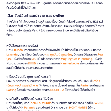
สะดวกสุดๆ! B2S online เปิดให้คุณช้อปได้ตลอดวันตลอดคืน อยากได้อะไร แค่คลิก
ก็รอรับสินค้าที่บ้านได้เลย!
เลือกช้อปสินค้าแนะนำจาก B2S Online
สำหรับใครที่กำลังมองหา ร้านอุปกรณ์เครื่องเขียนใกล้ฉัน หรืออยากแวะร้าน B2S แต่
ไม่สะดวก วันนี้เราได้รวบรวมสินค้าแนะนำจาก B2S Online มาให้คุณเลือกสรรได้ง่ายๆ
พร้อมตอบโจทย์ทุกไลฟ์สไตล์ ไม่ว่าคุณจะมองหา ร้านขายหนังสือ หรือสินค้าอื่นๆ
ก็ตาม
หนังสือหลากหลายสไตล์
B2S มี
หนังสือ
หลากหลายแนวจากสำนักพิมพ์ชั้นนำ ไม่ว่าจะเป็นนิยายยอดนิยมอย่าง
Lavender
, ตำราเรียนเข้มข้นของ
ดร. ศุภวัฒน์ พุกเจริญ
, นิตยสารอัปเดตจาก
เพ็ญ
บุญ
, หนังสือเด็กจาก
MIS
หนังสือจิตวิทยาจาก
Mugunghwa Publishing
, หนังสือ
พัฒนาตนเองจาก
KOOB
และวรรณกรรมจาก
Nanmeebooks
ทั้งหมดนี้สามารถซื้อ
ออนไลน์ได้อย่างง่ายดายเพียงคลิกเดียว
เครื่องเขียนคู่ใจ ทุกการสร้างสรรค์
มองหาปากกาดีๆ ดินสอหลากหลาย หรืออุปกรณ์สำนักงานครบครัน B2S มี
เครื่อง
เขียนและอุปกรณ์สำนักงาน
ให้เลือกมากมาย ตั้งแต่ปากกาลูกลื่น
Parker
ชุดดินสอกด
Rotring
ไปจนถึงกระดาษถ่ายเอกสาร
DOUBLE A
ให้คุณเลือกใช้ได้อย่างจุใจ
งานศิลป์ งานฝีมือ สร้างสรรค์ไม่รู้จบ
B2S จัดเต็มอุปกรณ์
ศิลปะและงานฝีมือ
สำหรับคนสร้างสรรค์ตัวจริง ทั้งสีไม้
Colleen
,
ขาตั้งไม้บนโต๊ะ
Pyramid
และอุปกรณ์ DIY ต่างๆ จาก
MONT MARTE
ให้คุณ