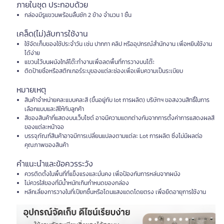
ภายในชุด ประกอบด้วย
กล่องมีรูแขวนพร้อมลิ้นชัก 2 ข้าง จำนวน 1 ชิ้น
เคล็ด(ไม่)ลับการใช้งาน
ใช้จัดเก็บของใช้ประจำวัน เช่น ปากกา คลิป หรืออุปกรณ์สำนักงาน เพื่อหยิบใช้งาน
ได้ง่าย
แขวนไว้บนผนังใกล้โต๊ะทำงานเพื่อลดพื้นที่การวางบนโต๊ะ
ติดป้ายชื่อหรือสติกเกอร์ระบุของแต่ละช่องเพื่อเพิ่มความเป็นระเบียบ
หมายเหตุ
สินค้าจำหน่ายคละแบบคละสี (ขึ้นอยู่กับ lot การผลิต) บริษัทฯ ขอสงวนสิทธิ์ในการ
เลือกแบบและสีให้กับลูกค้า
สีของสินค้าที่แสดงบนเว็บไซต์ อาจมีความแตกต่างกันจากการตั้งค่าการแสดงผลสี
ของแต่ละหน้าจอ
บรรจุภัณฑ์สินค้าอาจมีการเปลี่ยนแปลงตามแต่ละ Lot การผลิต ซึ่งไม่มีผลต่อ
คุณภาพของสินค้า
คำแนะนำและข้อควรระวัง
ควรติดตั้งในพื้นที่ที่แข็งแรงและมั่นคง เพื่อป้องกันการหล่นจากผนัง
ไม่ควรใส่ของที่มีน้ำหนักเกินกำหนดของกล่อง
หลีกเลี่ยงการวางในที่เปียกชื้นหรือโดนแสงแดดโดยตรง เพื่อยืดอายุการใช้งาน