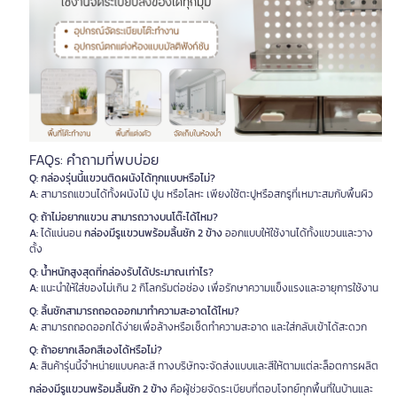
FAQs: คำถามที่พบบ่อย
Q: กล่องรุ่นนี้แขวนติดผนังได้ทุกแบบหรือไม่?
A:
สามารถแขวนได้ทั้งผนังไม้ ปูน หรือโลหะ เพียงใช้ตะปูหรือสกรูที่เหมาะสมกับพื้นผิว
Q: ถ้าไม่อยากแขวน สามารถวางบนโต๊ะได้ไหม?
A:
ได้แน่นอน
กล่องมีรูแขวนพร้อมลิ้นชัก 2 ข้าง
ออกแบบให้ใช้งานได้ทั้งแขวนและวาง
ตั้ง
Q: น้ำหนักสูงสุดที่กล่องรับได้ประมาณเท่าไร?
A:
แนะนำให้ใส่ของไม่เกิน 2 กิโลกรัมต่อช่อง เพื่อรักษาความแข็งแรงและอายุการใช้งาน
Q: ลิ้นชักสามารถถอดออกมาทำความสะอาดได้ไหม?
A:
สามารถถอดออกได้ง่ายเพื่อล้างหรือเช็ดทำความสะอาด และใส่กลับเข้าได้สะดวก
Q: ถ้าอยากเลือกสีเองได้หรือไม่?
A:
สินค้ารุ่นนี้จำหน่ายแบบคละสี ทางบริษัทจะจัดส่งแบบและสีให้ตามแต่ละล็อตการผลิต
กล่องมีรูแขวนพร้อมลิ้นชัก 2 ข้าง
คือผู้ช่วยจัดระเบียบที่ตอบโจทย์ทุกพื้นที่ในบ้านและ