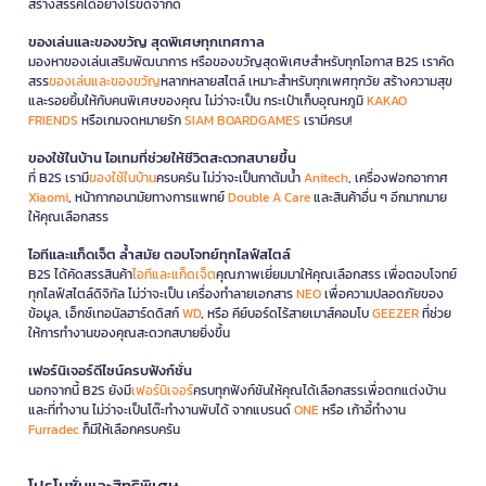
สร้างสรรค์ได้อย่างไร้ขีดจำกัด
ของเล่นและของขวัญ สุดพิเศษทุกเทศกาล
มองหาของเล่นเสริมพัฒนาการ หรือของขวัญสุดพิเศษสำหรับทุกโอกาส B2S เราคัด
สรร
ของเล่นและของขวัญ
หลากหลายสไตล์ เหมาะสำหรับทุกเพศทุกวัย สร้างความสุข
และรอยยิ้มให้กับคนพิเศษของคุณ ไม่ว่าจะเป็น กระเป๋าเก็บอุณหภูมิ
KAKAO
FRIENDS
หรือเกมจดหมายรัก
SIAM BOARDGAMES
เรามีครบ!
ของใช้ในบ้าน ไอเทมที่ช่วยให้ชีวิตสะดวกสบายขึ้น
ที่ B2S เรามี
ของใช้ในบ้าน
ครบครัน ไม่ว่าจะเป็นกาต้มน้ำ
Anitech
, เครื่องฟอกอากาศ
Xiaomi
, หน้ากากอนามัยทางการแพทย์
Double A Care
และสินค้าอื่น ๆ อีกมากมาย
ให้คุณเลือกสรร
ไอทีและแก็ดเจ็ต ล้ำสมัย ตอบโจทย์ทุกไลฟ์สไตล์
B2S ได้คัดสรรสินค้า
ไอทีและแก็ดเจ็ต
คุณภาพเยี่ยมมาให้คุณเลือกสรร เพื่อตอบโจทย์
ทุกไลฟ์สไตล์ดิจิทัล ไม่ว่าจะเป็น เครื่องทำลายเอกสาร
NEO
เพื่อความปลอดภัยของ
ข้อมูล, เอ็กซ์เทอนัลฮาร์ดดิสก์
WD
, หรือ คีย์บอร์ดไร้สายเมาส์คอมโบ
GEEZER
ที่ช่วย
ให้การทำงานของคุณสะดวกสบายยิ่งขึ้น
เฟอร์นิเจอร์ดีไซน์ครบฟังก์ชั่น
นอกจากนี้ B2S ยังมี
เฟอร์นิเจอร์
ครบทุกฟังก์ชันให้คุณได้เลือกสรรเพื่อตกแต่งบ้าน
และที่ทำงาน ไม่ว่าจะเป็นโต๊ะทำงานพับได้ จากแบรนด์
ONE
หรือ เก้าอี้ทำงาน
Furradec
ก็มีให้เลือกครบครัน
โปรโมชั่นและสิทธิพิเศษ