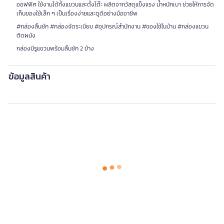
ออฟฟิศ ใช้งานได้ทั้งแขวนและตั้งโต๊ะ ผลิตจากวัสดุแข็งแรง น้ำหนักเบา ช่วยให้การจัด
เก็บของใช้เล็ก ๆ เป็นเรื่องง่ายและดูดีอย่างมืออาชีพ
#กล่องลิ้นชัก #กล่องจัดระเบียบ #อุปกรณ์สำนักงาน #ของใช้ในบ้าน #กล่องแขวน
ติดผนัง
กล่องมีรูแขวนพร้อมลิ้นชัก 2 ข้าง
ข้อมูลสินค้า