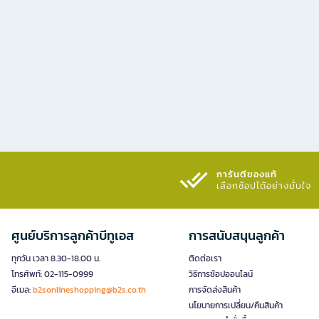
การันตีของแท้
เลือกช้อปได้อย่างมั่นใจ​
ศูนย์บริการลูกค้าบีทูเอส
การสนับสนุนลูกค้า
ทุกวัน เวลา 8.30-18.00 น.
ติดต่อเรา
โทรศัพท์: 02-115-0999
วิธีการช้อปออนไลน์
อีเมล:
b2sonlineshopping@b2s.co.th
การจัดส่งสินค้า
นโยบายการเปลี่ยน/คืนสินค้า