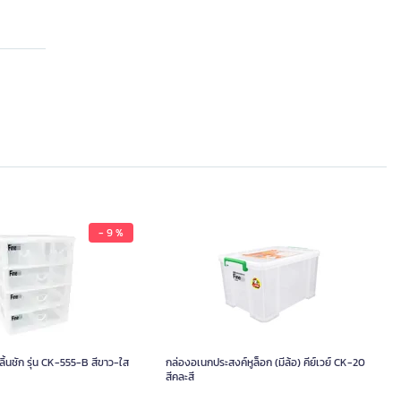
- 9 %
้นชัก รุ่น CK-555-B สีขาว-ใส
กล่องอเนกประสงค์หูล็อก (มีล้อ) คีย์เวย์ CK-20
สีคละสี