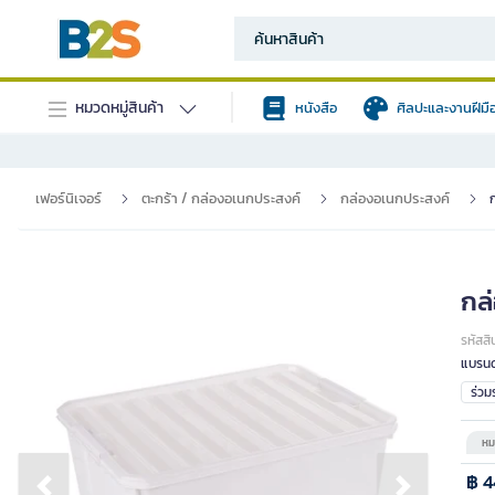
หมวดหมู่สินค้า
หนังสือ
ศิลปะและงานฝีมื
เฟอร์นิเจอร์
ตะกร้า / กล่องอเนกประสงค์
กล่องอเนกประสงค์
กล่
รหัสสิ
แบรนด
ร่ว
หม
฿ 4