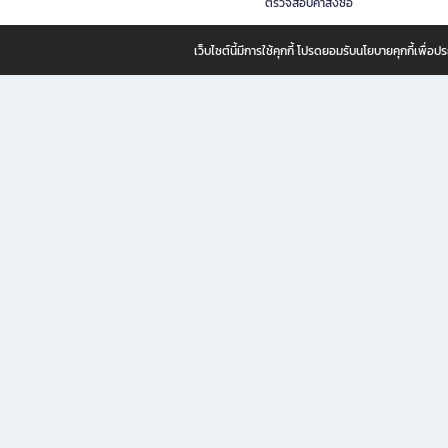
ตรวจสอบคำสั่งซื้อ
เว็บไซต์นี้มีการใช้คุกกี้ โปรดยอมรับนโยบายคุกกี้เพื่
B2S ธุรกิจในเครือ เซ็นทรัล รีเทล คอร์ปอเรชั่น จำกัด (มหาชน)
B2S Online แหล่งรวมหนังสือ เครื่องเขียน และแรงบันดาลใจสำหรับ
B2S Online คือร้านหนังสือและเครื่องเขียนออนไลน์ที่ครบครัน ตอบโจทย์คนรักการอ่านและงานเ
ทำไม B2S Online คือแหล่งช้อปปิ้งที่คุณไม่ควรพลาด
ไม่ว่าคุณจะเป็นนักเรียน นักศึกษา คนทำงาน B2S พร้อมให้คุณเลือกสินค้าคุณภาพได้ตลอด 24
ฟรี! ค่าจัดส่งทั่วไทย *เมื่อสั่งครบขั้นต่ำที่บริษัทกำหนด