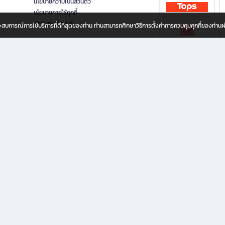
นโยบายความเป็นส่วนตัว
นโยบายการใช้คุกกี้
นักลงทุนสัมพันธ์
อประสบการณ์การใช้บริการที่ดีที่สุดของท่าน ท่านสามารถศึกษาวิธีการตั้งค่าการควบคุมคุกกี้ของท่าน
ทุกวัย
ขียน ให้คุณรู้สึกเหมือนมีร้านหนังสือใกล้ฉันอยู่ในมือ ช้อปง่าย ไม่ต้องออกจากบ้าน เพราะ b2
 ชั่วโมง พร้อมโปรโมชั่นและสิทธิพิเศษมากมาย