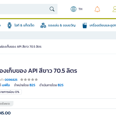
TH
อ
ไอที & แก็ตเจ็ต
ของเล่น & ของขวัญ
เครื่องเขียนและอุ
กล่องเก็บของ API สีขาว 70.5 ลิตร
องเก็บของ API สีขาว 70.5 ลิตร
นค้า
0096825
เอพีไอ
B2S
B2S
์
จำหน่ายโดย
ดำเนินการโดย
มรายการผ่อน 0%
ดชั่วคราว
45.00