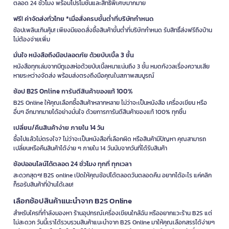
ตลอด 24 ชั่วโมง พร้อมโปรโมชั่นและสิทธิพิเศษมากมาย
ฟรี! ค่าจัดส่งทั่วไทย *เมื่อสั่งครบขั้นต่ำที่บริษัทกำหนด
ช้อปเพลินเกินคุ้ม! เพียงมียอดสั่งซื้อสินค้าขั้นต่ำที่บริษัทกำหนด รับสิทธิ์ส่งฟรีถึงบ้าน
ไม่ต้องจ่ายเพิ่ม
มั่นใจ หนังสือถึงมือปลอดภัย ด้วยบับเบิ้ล 3 ชั้น
หนังสือทุกเล่มจากบีทูเอสห่อด้วยบับเบิ้ลหนาแน่นถึง 3 ชั้น หมดกังวลเรื่องความเสีย
หายระหว่างจัดส่ง พร้อมส่งตรงถึงมือคุณในสภาพสมบูรณ์
ช้อป B2S Online การันตีสินค้าของแท้ 100%
B2S Online ให้คุณเลือกซื้อสินค้าหลากหลาย ไม่ว่าจะเป็นหนังสือ เครื่องเขียน หรือ
อื่นๆ อีกมากมายได้อย่างมั่นใจ ด้วยการการันตีสินค้าของแท้ 100% ทุกชิ้น
เปลี่ยน/คืนสินค้าง่าย ภายใน 14 วัน
ซื้อไปแล้วไม่ตรงใจ? ไม่ว่าจะเป็นหนังสือที่เลือกผิด หรือสินค้ามีปัญหา คุณสามารถ
เปลี่ยนหรือคืนสินค้าได้ง่าย ๆ ภายใน 14 วันนับจากวันที่ได้รับสินค้า
ช้อปออนไลน์ได้ตลอด 24 ชั่วโมง ทุกที่ ทุกเวลา
สะดวกสุดๆ! B2S online เปิดให้คุณช้อปได้ตลอดวันตลอดคืน อยากได้อะไร แค่คลิก
ก็รอรับสินค้าที่บ้านได้เลย!
เลือกช้อปสินค้าแนะนำจาก B2S Online
สำหรับใครที่กำลังมองหา ร้านอุปกรณ์เครื่องเขียนใกล้ฉัน หรืออยากแวะร้าน B2S แต่
ไม่สะดวก วันนี้เราได้รวบรวมสินค้าแนะนำจาก B2S Online มาให้คุณเลือกสรรได้ง่ายๆ