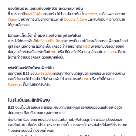
ของใช้ในบ้าน ไอเทมที่ช่วยให้ชีวิตสะดวกสบายขึ้น
ที่ B2S เรามี
ของใช้ในบ้าน
ครบครัน ไม่ว่าจะเป็นกาต้มน้ำ
Anitech
, เครื่องฟอกอากาศ
Xiaomi
, หน้ากากอนามัยทางการแพทย์
Double A Care
และสินค้าอื่น ๆ อีกมากมาย
ให้คุณเลือกสรร
ไอทีและแก็ดเจ็ต ล้ำสมัย ตอบโจทย์ทุกไลฟ์สไตล์
B2S ได้คัดสรรสินค้า
ไอทีและแก็ดเจ็ต
คุณภาพเยี่ยมมาให้คุณเลือกสรร เพื่อตอบโจทย์
ทุกไลฟ์สไตล์ดิจิทัล ไม่ว่าจะเป็น เครื่องทำลายเอกสาร
NEO
เพื่อความปลอดภัยของ
ข้อมูล, เอ็กซ์เทอนัลฮาร์ดดิสก์
WD
, หรือ คีย์บอร์ดไร้สายเมาส์คอมโบ
GEEZER
ที่ช่วย
ให้การทำงานของคุณสะดวกสบายยิ่งขึ้น
เฟอร์นิเจอร์ดีไซน์ครบฟังก์ชั่น
นอกจากนี้ B2S ยังมี
เฟอร์นิเจอร์
ครบทุกฟังก์ชันให้คุณได้เลือกสรรเพื่อตกแต่งบ้าน
และที่ทำงาน ไม่ว่าจะเป็นโต๊ะทำงานพับได้ จากแบรนด์
ONE
หรือ เก้าอี้ทำงาน
Furradec
ก็มีให้เลือกครบครัน
โปรโมชั่นและสิทธิพิเศษ
B2S จัดเต็มโปรโมชั่นและสิทธิพิเศษมากมายให้คุณเลือกช้อปออนไลน์ได้อย่างจุใจ
อัปเดตทุกเดือนกับแคมเปญลดราคาแรง
ทั้งสินค้าเครื่องเขียน หนังสือขายดี และไอเทมไลฟ์สไตล์สุดชิค พร้อมคูปองส่วนลด
และดีลพิเศษเมื่อช้อปผ่าน B2S.co.th เท่านั้น นอกจากนี้ B2S ยังใจดีส่งฟรีทั่วประเทศ
*เมื่อสั่งครบขั้นต่ำที่บริษัทกำหนด