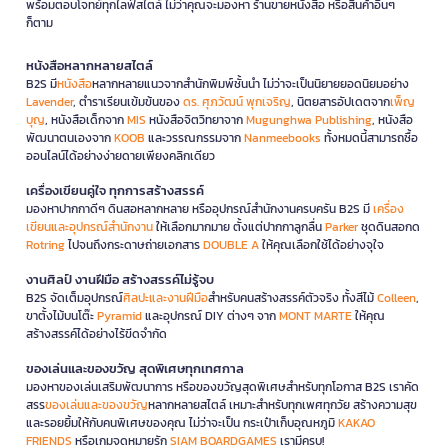
พร้อมตอบโจทย์ทุกไลฟ์สไตล์ ไม่ว่าคุณจะมองหา ร้านขายหนังสือ หรือสินค้าอื่นๆ
ก็ตาม
หนังสือหลากหลายสไตล์
B2S มี
หนังสือ
หลากหลายแนวจากสำนักพิมพ์ชั้นนำ ไม่ว่าจะเป็นนิยายยอดนิยมอย่าง
Lavender
, ตำราเรียนเข้มข้นของ
ดร. ศุภวัฒน์ พุกเจริญ
, นิตยสารอัปเดตจาก
เพ็ญ
บุญ
, หนังสือเด็กจาก
MIS
หนังสือจิตวิทยาจาก
Mugunghwa Publishing
, หนังสือ
พัฒนาตนเองจาก
KOOB
และวรรณกรรมจาก
Nanmeebooks
ทั้งหมดนี้สามารถซื้อ
ออนไลน์ได้อย่างง่ายดายเพียงคลิกเดียว
เครื่องเขียนคู่ใจ ทุกการสร้างสรรค์
มองหาปากกาดีๆ ดินสอหลากหลาย หรืออุปกรณ์สำนักงานครบครัน B2S มี
เครื่อง
เขียนและอุปกรณ์สำนักงาน
ให้เลือกมากมาย ตั้งแต่ปากกาลูกลื่น
Parker
ชุดดินสอกด
Rotring
ไปจนถึงกระดาษถ่ายเอกสาร
DOUBLE A
ให้คุณเลือกใช้ได้อย่างจุใจ
งานศิลป์ งานฝีมือ สร้างสรรค์ไม่รู้จบ
B2S จัดเต็มอุปกรณ์
ศิลปะและงานฝีมือ
สำหรับคนสร้างสรรค์ตัวจริง ทั้งสีไม้
Colleen
,
ขาตั้งไม้บนโต๊ะ
Pyramid
และอุปกรณ์ DIY ต่างๆ จาก
MONT MARTE
ให้คุณ
สร้างสรรค์ได้อย่างไร้ขีดจำกัด
ของเล่นและของขวัญ สุดพิเศษทุกเทศกาล
มองหาของเล่นเสริมพัฒนาการ หรือของขวัญสุดพิเศษสำหรับทุกโอกาส B2S เราคัด
สรร
ของเล่นและของขวัญ
หลากหลายสไตล์ เหมาะสำหรับทุกเพศทุกวัย สร้างความสุข
และรอยยิ้มให้กับคนพิเศษของคุณ ไม่ว่าจะเป็น กระเป๋าเก็บอุณหภูมิ
KAKAO
FRIENDS
หรือเกมจดหมายรัก
SIAM BOARDGAMES
เรามีครบ!