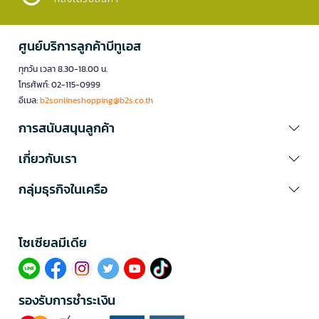
ศูนย์บริการลูกค้าบีทูเอส
ทุกวัน เวลา 8.30-18.00 น.
โทรศัพท์: 02-115-0999
อีเมล:
b2sonlineshopping@b2s.co.th
การสนับสนุนลูกค้า
เกี่ยวกับเรา
กลุ่มธุรกิจในเครือ
โซเซียลมีเดีย​
รองรับการชำระเงิน