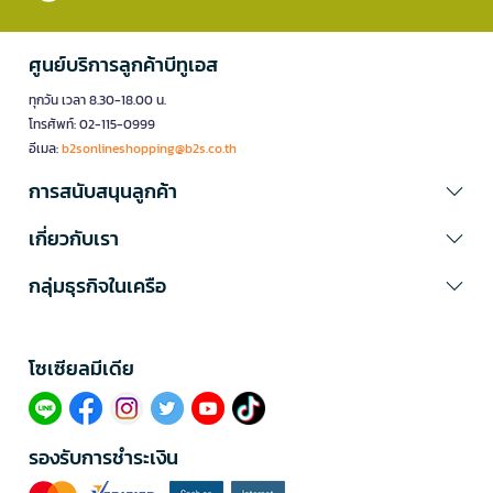
ศูนย์บริการลูกค้าบีทูเอส
ทุกวัน เวลา 8.30-18.00 น.
โทรศัพท์: 02-115-0999
อีเมล:
b2sonlineshopping@b2s.co.th
การสนับสนุนลูกค้า
เกี่ยวกับเรา
กลุ่มธุรกิจในเครือ
โซเซียลมีเดีย​
รองรับการชำระเงิน