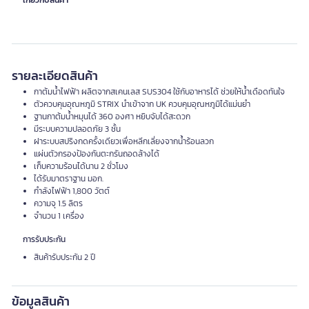
เกี่ยวกับสินค้า
รายละเอียดสินค้า
กาต้มน้ำไฟฟ้า ผลิตจากสเคนเลส SUS304 ใช้กับอาหารได้ ช่วยให้น้ำเดือดทันใจ
ตัวควบคุมอุณหภูมิ STRIX นำเข้าจาก UK ควบคุมอุณหภูมิได้แม่นยำ
ฐานกาต้มน้ำหมุนได้ 360 องศา หยิบจับได้สะดวก
มีระบบความปลอดภัย 3 ชั้น
ฝาระบบสปริงกดครั้งเดียวเพื่อหลีกเลี่ยงจากน้ำร้อนลวก
แผ่นตัวกรองป้องกันตะกรันถอดล้างได้
เก็บความร้อนได้นาน 2 ชั่วโมง
ได้รับมาตราฐาน มอก.
กำลังไฟฟ้า 1,800 วัตต์
ความจุ 1.5 ลิตร
จำนวน 1 เครื่อง
การรับประกัน
สินค้ารับประกัน 2 ปี
ข้อมูลสินค้า