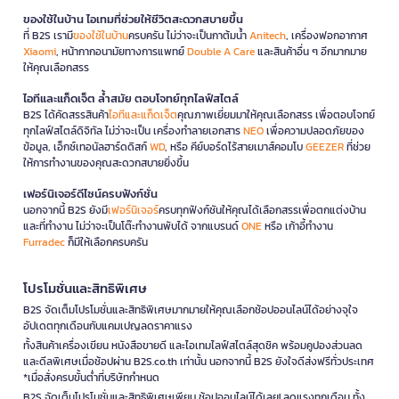
ของใช้ในบ้าน ไอเทมที่ช่วยให้ชีวิตสะดวกสบายขึ้น
ที่ B2S เรามี
ของใช้ในบ้าน
ครบครัน ไม่ว่าจะเป็นกาต้มน้ำ
Anitech
, เครื่องฟอกอากาศ
Xiaomi
, หน้ากากอนามัยทางการแพทย์
Double A Care
และสินค้าอื่น ๆ อีกมากมาย
ให้คุณเลือกสรร
ไอทีและแก็ดเจ็ต ล้ำสมัย ตอบโจทย์ทุกไลฟ์สไตล์
B2S ได้คัดสรรสินค้า
ไอทีและแก็ดเจ็ต
คุณภาพเยี่ยมมาให้คุณเลือกสรร เพื่อตอบโจทย์
ทุกไลฟ์สไตล์ดิจิทัล ไม่ว่าจะเป็น เครื่องทำลายเอกสาร
NEO
เพื่อความปลอดภัยของ
ข้อมูล, เอ็กซ์เทอนัลฮาร์ดดิสก์
WD
, หรือ คีย์บอร์ดไร้สายเมาส์คอมโบ
GEEZER
ที่ช่วย
ให้การทำงานของคุณสะดวกสบายยิ่งขึ้น
เฟอร์นิเจอร์ดีไซน์ครบฟังก์ชั่น
นอกจากนี้ B2S ยังมี
เฟอร์นิเจอร์
ครบทุกฟังก์ชันให้คุณได้เลือกสรรเพื่อตกแต่งบ้าน
และที่ทำงาน ไม่ว่าจะเป็นโต๊ะทำงานพับได้ จากแบรนด์
ONE
หรือ เก้าอี้ทำงาน
Furradec
ก็มีให้เลือกครบครัน
โปรโมชั่นและสิทธิพิเศษ
B2S จัดเต็มโปรโมชั่นและสิทธิพิเศษมากมายให้คุณเลือกช้อปออนไลน์ได้อย่างจุใจ
อัปเดตทุกเดือนกับแคมเปญลดราคาแรง
ทั้งสินค้าเครื่องเขียน หนังสือขายดี และไอเทมไลฟ์สไตล์สุดชิค พร้อมคูปองส่วนลด
และดีลพิเศษเมื่อช้อปผ่าน B2S.co.th เท่านั้น นอกจากนี้ B2S ยังใจดีส่งฟรีทั่วประเทศ
*เมื่อสั่งครบขั้นต่ำที่บริษัทกำหนด
B2S จัดเต็มโปรโมชั่นและสิทธิพิเศษเพียบ ช้อปออนไลน์ได้เลย! ลดแรงทุกเดือน ทั้ง