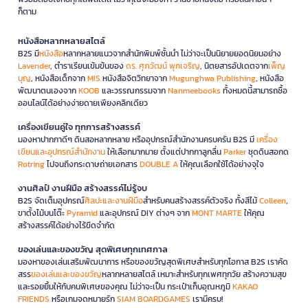
ก็ตาม
หนังสือหลากหลายสไตล์
B2S มี
หนังสือ
หลากหลายแนวจากสำนักพิมพ์ชั้นนำ ไม่ว่าจะเป็นนิยายยอดนิยมอย่าง
Lavender
, ตำราเรียนเข้มข้นของ
ดร. ศุภวัฒน์ พุกเจริญ
, นิตยสารอัปเดตจาก
เพ็ญ
บุญ
, หนังสือเด็กจาก
MIS
หนังสือจิตวิทยาจาก
Mugunghwa Publishing
, หนังสือ
พัฒนาตนเองจาก
KOOB
และวรรณกรรมจาก
Nanmeebooks
ทั้งหมดนี้สามารถซื้อ
ออนไลน์ได้อย่างง่ายดายเพียงคลิกเดียว
เครื่องเขียนคู่ใจ ทุกการสร้างสรรค์
มองหาปากกาดีๆ ดินสอหลากหลาย หรืออุปกรณ์สำนักงานครบครัน B2S มี
เครื่อง
เขียนและอุปกรณ์สำนักงาน
ให้เลือกมากมาย ตั้งแต่ปากกาลูกลื่น
Parker
ชุดดินสอกด
Rotring
ไปจนถึงกระดาษถ่ายเอกสาร
DOUBLE A
ให้คุณเลือกใช้ได้อย่างจุใจ
งานศิลป์ งานฝีมือ สร้างสรรค์ไม่รู้จบ
B2S จัดเต็มอุปกรณ์
ศิลปะและงานฝีมือ
สำหรับคนสร้างสรรค์ตัวจริง ทั้งสีไม้
Colleen
,
ขาตั้งไม้บนโต๊ะ
Pyramid
และอุปกรณ์ DIY ต่างๆ จาก
MONT MARTE
ให้คุณ
สร้างสรรค์ได้อย่างไร้ขีดจำกัด
ของเล่นและของขวัญ สุดพิเศษทุกเทศกาล
มองหาของเล่นเสริมพัฒนาการ หรือของขวัญสุดพิเศษสำหรับทุกโอกาส B2S เราคัด
สรร
ของเล่นและของขวัญ
หลากหลายสไตล์ เหมาะสำหรับทุกเพศทุกวัย สร้างความสุข
และรอยยิ้มให้กับคนพิเศษของคุณ ไม่ว่าจะเป็น กระเป๋าเก็บอุณหภูมิ
KAKAO
FRIENDS
หรือเกมจดหมายรัก
SIAM BOARDGAMES
เรามีครบ!