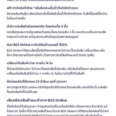
ฟรี! ค่าจัดส่งทั่วไทย *เมื่อสั่งครบขั้นต่ำที่บริษัทกำหนด
ช้อปเพลินเกินคุ้ม! เพียงมียอดสั่งซื้อสินค้าขั้นต่ำที่บริษัทกำหนด รับสิทธิ์ส่งฟรีถึงบ้าน
ไม่ต้องจ่ายเพิ่ม
มั่นใจ หนังสือถึงมือปลอดภัย ด้วยบับเบิ้ล 3 ชั้น
หนังสือทุกเล่มจากบีทูเอสห่อด้วยบับเบิ้ลหนาแน่นถึง 3 ชั้น หมดกังวลเรื่องความเสีย
หายระหว่างจัดส่ง พร้อมส่งตรงถึงมือคุณในสภาพสมบูรณ์
ช้อป B2S Online การันตีสินค้าของแท้ 100%
B2S Online ให้คุณเลือกซื้อสินค้าหลากหลาย ไม่ว่าจะเป็นหนังสือ เครื่องเขียน หรือ
อื่นๆ อีกมากมายได้อย่างมั่นใจ ด้วยการการันตีสินค้าของแท้ 100% ทุกชิ้น
เปลี่ยน/คืนสินค้าง่าย ภายใน 14 วัน
ซื้อไปแล้วไม่ตรงใจ? ไม่ว่าจะเป็นหนังสือที่เลือกผิด หรือสินค้ามีปัญหา คุณสามารถ
เปลี่ยนหรือคืนสินค้าได้ง่าย ๆ ภายใน 14 วันนับจากวันที่ได้รับสินค้า
ช้อปออนไลน์ได้ตลอด 24 ชั่วโมง ทุกที่ ทุกเวลา
สะดวกสุดๆ! B2S online เปิดให้คุณช้อปได้ตลอดวันตลอดคืน อยากได้อะไร แค่คลิก
ก็รอรับสินค้าที่บ้านได้เลย!
เลือกช้อปสินค้าแนะนำจาก B2S Online
สำหรับใครที่กำลังมองหา ร้านอุปกรณ์เครื่องเขียนใกล้ฉัน หรืออยากแวะร้าน B2S แต่
ไม่สะดวก วันนี้เราได้รวบรวมสินค้าแนะนำจาก B2S Online มาให้คุณเลือกสรรได้ง่ายๆ
พร้อมตอบโจทย์ทุกไลฟ์สไตล์ ไม่ว่าคุณจะมองหา ร้านขายหนังสือ หรือสินค้าอื่นๆ