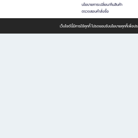
นโยบายการเปลี่ยน/คืนสินค้า
ตรวจสอบคำสั่งซื้อ
เว็บไซต์นี้มีการใช้คุกกี้ โปรดยอมรับนโยบายคุกกี้เพื่
B2S ธุรกิจในเครือ เซ็นทรัล รีเทล คอร์ปอเรชั่น จำกัด (มหาชน)
B2S Online แหล่งรวมหนังสือ เครื่องเขียน และแรงบันดาลใจสำหรับ
B2S Online คือร้านหนังสือและเครื่องเขียนออนไลน์ที่ครบครัน ตอบโจทย์คนรักการอ่านและงานเ
ทำไม B2S Online คือแหล่งช้อปปิ้งที่คุณไม่ควรพลาด
ไม่ว่าคุณจะเป็นนักเรียน นักศึกษา คนทำงาน B2S พร้อมให้คุณเลือกสินค้าคุณภาพได้ตลอด 24