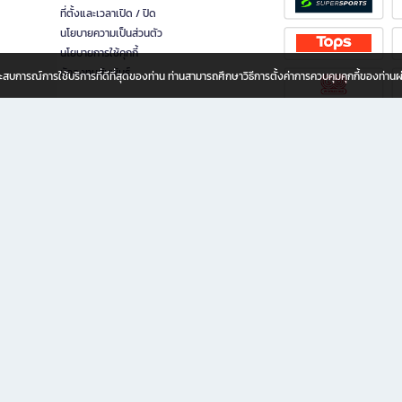
ที่ตั้งและเวลาเปิด / ปิด
นโยบายความเป็นส่วนตัว
นโยบายการใช้คุกกี้
นักลงทุนสัมพันธ์
อประสบการณ์การใช้บริการที่ดีที่สุดของท่าน ท่านสามารถศึกษาวิธีการตั้งค่าการควบคุมคุกกี้ของท่าน
ทุกวัย
ขียน ให้คุณรู้สึกเหมือนมีร้านหนังสือใกล้ฉันอยู่ในมือ ช้อปง่าย ไม่ต้องออกจากบ้าน เพราะ b2
 ชั่วโมง พร้อมโปรโมชั่นและสิทธิพิเศษมากมาย