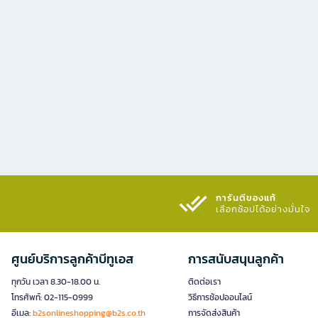
การันตีของแท้
เลือกช้อปได้อย่างมั่นใจ​
ศูนย์บริการลูกค้าบีทูเอส
การสนับสนุนลูกค้า
ทุกวัน เวลา 8.30-18.00 น.
ติดต่อเรา
โทรศัพท์: 02-115-0999
วิธีการช้อปออนไลน์
อีเมล:
b2sonlineshopping@b2s.co.th
การจัดส่งสินค้า