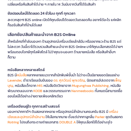
เปลี่ยนหรือคืนสินค้าได้ง่าย ๆ ภายใน 14 วันนับจากวันที่ได้รับสินค้า
ช้อปออนไลน์ได้ตลอด 24 ชั่วโมง ทุกที่ ทุกเวลา
สะดวกสุดๆ! B2S online เปิดให้คุณช้อปได้ตลอดวันตลอดคืน อยากได้อะไร แค่คลิก
ก็รอรับสินค้าที่บ้านได้เลย!
เลือกช้อปสินค้าแนะนำจาก B2S Online
สำหรับใครที่กำลังมองหา ร้านอุปกรณ์เครื่องเขียนใกล้ฉัน หรืออยากแวะร้าน B2S แต่
ไม่สะดวก วันนี้เราได้รวบรวมสินค้าแนะนำจาก B2S Online มาให้คุณเลือกสรรได้ง่ายๆ
พร้อมตอบโจทย์ทุกไลฟ์สไตล์ ไม่ว่าคุณจะมองหา ร้านขายหนังสือ หรือสินค้าอื่นๆ
ก็ตาม
หนังสือหลากหลายสไตล์
B2S มี
หนังสือ
หลากหลายแนวจากสำนักพิมพ์ชั้นนำ ไม่ว่าจะเป็นนิยายยอดนิยมอย่าง
Lavender
, ตำราเรียนเข้มข้นของ
ดร. ศุภวัฒน์ พุกเจริญ
, นิตยสารอัปเดตจาก
เพ็ญ
บุญ
, หนังสือเด็กจาก
MIS
หนังสือจิตวิทยาจาก
Mugunghwa Publishing
, หนังสือ
พัฒนาตนเองจาก
KOOB
และวรรณกรรมจาก
Nanmeebooks
ทั้งหมดนี้สามารถซื้อ
ออนไลน์ได้อย่างง่ายดายเพียงคลิกเดียว
เครื่องเขียนคู่ใจ ทุกการสร้างสรรค์
มองหาปากกาดีๆ ดินสอหลากหลาย หรืออุปกรณ์สำนักงานครบครัน B2S มี
เครื่อง
เขียนและอุปกรณ์สำนักงาน
ให้เลือกมากมาย ตั้งแต่ปากกาลูกลื่น
Parker
ชุดดินสอกด
Rotring
ไปจนถึงกระดาษถ่ายเอกสาร
DOUBLE A
ให้คุณเลือกใช้ได้อย่างจุใจ