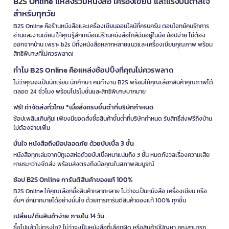
B2S Online แหล่งรวมหนังสือ เครื่องเขียน และแรงบันดาลใจ
สำหรับทุกวัย
B2S Online คือร้านหนังสือและเครื่องเขียนออนไลน์ที่ครบครัน ตอบโจทย์คนรักการ
อ่านและงานเขียน ให้คุณรู้สึกเหมือนมีร้านหนังสือใกล้ฉันอยู่ในมือ ช้อปง่าย ไม่ต้อง
ออกจากบ้าน เพราะ b2s มีทั้งหนังสือหลากหลายแนวและเครื่องเขียนคุณภาพ พร้อม
สิทธิพิเศษที่ไม่ควรพลาด!
ทำไม B2S Online คือแหล่งช้อปปิ้งที่คุณไม่ควรพลาด
ไม่ว่าคุณจะเป็นนักเรียน นักศึกษา คนทำงาน B2S พร้อมให้คุณเลือกสินค้าคุณภาพได้
ตลอด 24 ชั่วโมง พร้อมโปรโมชั่นและสิทธิพิเศษมากมาย
ฟรี! ค่าจัดส่งทั่วไทย *เมื่อสั่งครบขั้นต่ำที่บริษัทกำหนด
ช้อปเพลินเกินคุ้ม! เพียงมียอดสั่งซื้อสินค้าขั้นต่ำที่บริษัทกำหนด รับสิทธิ์ส่งฟรีถึงบ้าน
ไม่ต้องจ่ายเพิ่ม
มั่นใจ หนังสือถึงมือปลอดภัย ด้วยบับเบิ้ล 3 ชั้น
หนังสือทุกเล่มจากบีทูเอสห่อด้วยบับเบิ้ลหนาแน่นถึง 3 ชั้น หมดกังวลเรื่องความเสีย
หายระหว่างจัดส่ง พร้อมส่งตรงถึงมือคุณในสภาพสมบูรณ์
ช้อป B2S Online การันตีสินค้าของแท้ 100%
B2S Online ให้คุณเลือกซื้อสินค้าหลากหลาย ไม่ว่าจะเป็นหนังสือ เครื่องเขียน หรือ
อื่นๆ อีกมากมายได้อย่างมั่นใจ ด้วยการการันตีสินค้าของแท้ 100% ทุกชิ้น
เปลี่ยน/คืนสินค้าง่าย ภายใน 14 วัน
ซื้อไปแล้วไม่ตรงใจ? ไม่ว่าจะเป็นหนังสือที่เลือกผิด หรือสินค้ามีปัญหา คุณสามารถ