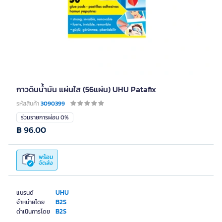
กาวดินน้ำมัน แผ่นใส (56แผ่น) UHU Patafix
รหัสสินค้า
3090399
ร่วมรายการผ่อน 0%
฿ 96.00
พร้อม
จัดส่ง
UHU
แบรนด์
B2S
จำหน่ายโดย
B2S
ดำเนินการโดย