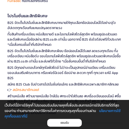
Furradec
ก็มีให้เลือกครบครัน
โปรโมชั่นและสิทธิพิเศษ
B2S จัดเต็มโปรโมชั่นและสิทธิพิเศษมากมายให้คุณเลือกช้อปออนไลน์ได้อย่างจุใจ
อัปเดตทุกเดือนกับแคมเปญลดราคาแรง
ทั้งสินค้าเครื่องเขียน หนังสือขายดี และไอเทมไลฟ์สไตล์สุดชิค พร้อมคูปองส่วนลด
และดีลพิเศษเมื่อช้อปผ่าน B2S.co.th เท่านั้น นอกจากนี้ B2S ยังใจดีส่งฟรีทั่วประเทศ
*เมื่อสั่งครบขั้นต่ำที่บริษัทกำหนด
B2S จัดเต็มโปรโมชั่นและสิทธิพิเศษเพียบ ช้อปออนไลน์ได้เลย! ลดแรงทุกเดือน ทั้ง
เครื่องเขียน หนังสือดัง ของไอเทมไลฟ์สไตล์สุดชิค พร้อมคูปองส่วนลดพิเศษเมื่อซื้อ
ผ่าน B2S.co.th เท่านั้น และส่งฟรีทั่วไทย *เมื่อสั่งครบขั้นต่ำที่บริษัทกำหนด
B2S มีทุกอย่างตอบโจทย์ทุกไลฟ์สไตล์ ไม่ว่าจะเป็นอุปกรณ์อ่านเขียน เครื่องเขียน
ของเล่นเสริมพัฒนาการ หรือเฟอร์นิเจอร์ ช้อปง่าย สะดวก ทุกที่ ทุกเวลา แค่มี App
B2S
สมัคร B2S Club รับข่าวสารโปรโมชั่นก่อนใคร และสิทธิพิเศษเฉพาะสมาชิก! คลิกเลย
สมัครสมาชิกเลย!
👉
#ร้านหนังสือ #ร้านขายหนังสือ ใกล้ฉัน #กระเป๋าใส่ดินสอ #เครื่องเขียนออนไลน์ #ซื้อ
หนังสือ ออนไลน์ #เครื่องเขียน บีทูเอส #ขาย หนังสือ ออนไลน์ #B2S #ร้านเครื่อง
เว็บไซต์นี้มีการใช้คุกกี้ โปรดยอมรับนโยบายคุกกี้เพื่อประสบการณ์การใช้บริการที่ดีที่สุด
เขียนใกล้ฉัน
นโยบายการใช้
ของท่าน ท่านสามารถศึกษาวิธีการตั้งค่าการควบคุมคุกกี้ของท่านผ่าน
*เงื่อนไขเป็นไปตามที่บริษัทฯ กำหนด
คุกกี้ของเราที่นี่
ยอมรับ