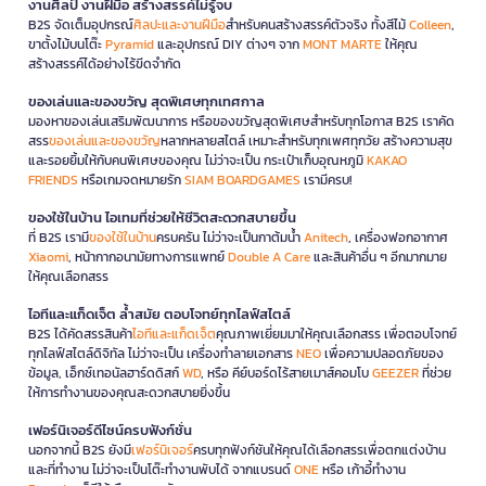
งานศิลป์ งานฝีมือ สร้างสรรค์ไม่รู้จบ
B2S จัดเต็มอุปกรณ์
ศิลปะและงานฝีมือ
สำหรับคนสร้างสรรค์ตัวจริง ทั้งสีไม้
Colleen
,
ขาตั้งไม้บนโต๊ะ
Pyramid
และอุปกรณ์ DIY ต่างๆ จาก
MONT MARTE
ให้คุณ
สร้างสรรค์ได้อย่างไร้ขีดจำกัด
ของเล่นและของขวัญ สุดพิเศษทุกเทศกาล
มองหาของเล่นเสริมพัฒนาการ หรือของขวัญสุดพิเศษสำหรับทุกโอกาส B2S เราคัด
สรร
ของเล่นและของขวัญ
หลากหลายสไตล์ เหมาะสำหรับทุกเพศทุกวัย สร้างความสุข
และรอยยิ้มให้กับคนพิเศษของคุณ ไม่ว่าจะเป็น กระเป๋าเก็บอุณหภูมิ
KAKAO
FRIENDS
หรือเกมจดหมายรัก
SIAM BOARDGAMES
เรามีครบ!
ของใช้ในบ้าน ไอเทมที่ช่วยให้ชีวิตสะดวกสบายขึ้น
ที่ B2S เรามี
ของใช้ในบ้าน
ครบครัน ไม่ว่าจะเป็นกาต้มน้ำ
Anitech
, เครื่องฟอกอากาศ
Xiaomi
, หน้ากากอนามัยทางการแพทย์
Double A Care
และสินค้าอื่น ๆ อีกมากมาย
ให้คุณเลือกสรร
ไอทีและแก็ดเจ็ต ล้ำสมัย ตอบโจทย์ทุกไลฟ์สไตล์
B2S ได้คัดสรรสินค้า
ไอทีและแก็ดเจ็ต
คุณภาพเยี่ยมมาให้คุณเลือกสรร เพื่อตอบโจทย์
ทุกไลฟ์สไตล์ดิจิทัล ไม่ว่าจะเป็น เครื่องทำลายเอกสาร
NEO
เพื่อความปลอดภัยของ
ข้อมูล, เอ็กซ์เทอนัลฮาร์ดดิสก์
WD
, หรือ คีย์บอร์ดไร้สายเมาส์คอมโบ
GEEZER
ที่ช่วย
ให้การทำงานของคุณสะดวกสบายยิ่งขึ้น
เฟอร์นิเจอร์ดีไซน์ครบฟังก์ชั่น
นอกจากนี้ B2S ยังมี
เฟอร์นิเจอร์
ครบทุกฟังก์ชันให้คุณได้เลือกสรรเพื่อตกแต่งบ้าน
และที่ทำงาน ไม่ว่าจะเป็นโต๊ะทำงานพับได้ จากแบรนด์
ONE
หรือ เก้าอี้ทำงาน