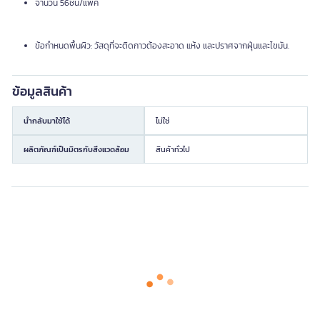
จำนวน 56ชิ้น/แพ็ค
ข้อกำหนดพื้นผิว: วัสดุที่จะติดกาวต้องสะอาด แห้ง และปราศจากฝุ่นและไขมัน.
ข้อมูลสินค้า
นำกลับมาใช้ได้
ไม่ใช่
ผลิตภัณฑ์เป็นมิตรกับสิ่งแวดล้อม
สินค้าทั่วไป