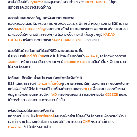
ขาตั้งไม้บนโต๊ะ
Pyramid
และอุปกรณ์ DIY ต่างๆ จาก
MONT MARTE
ให้คุณ
สร้างสรรค์ได้อย่างไร้ขีดจำกัด
ของเล่นและของขวัญ สุดพิเศษทุกเทศกาล
มองหาของเล่นเสริมพัฒนาการ หรือของขวัญสุดพิเศษสำหรับทุกโอกาส B2S เราคัด
สรร
ของเล่นและของขวัญ
หลากหลายสไตล์ เหมาะสำหรับทุกเพศทุกวัย สร้างความสุข
และรอยยิ้มให้กับคนพิเศษของคุณ ไม่ว่าจะเป็น กระเป๋าเก็บอุณหภูมิ
KAKAO
FRIENDS
หรือเกมจดหมายรัก
SIAM BOARDGAMES
เรามีครบ!
ของใช้ในบ้าน ไอเทมที่ช่วยให้ชีวิตสะดวกสบายขึ้น
ที่ B2S เรามี
ของใช้ในบ้าน
ครบครัน ไม่ว่าจะเป็นกาต้มน้ำ
Anitech
, เครื่องฟอกอากาศ
Xiaomi
, หน้ากากอนามัยทางการแพทย์
Double A Care
และสินค้าอื่น ๆ อีกมากมาย
ให้คุณเลือกสรร
ไอทีและแก็ดเจ็ต ล้ำสมัย ตอบโจทย์ทุกไลฟ์สไตล์
B2S ได้คัดสรรสินค้า
ไอทีและแก็ดเจ็ต
คุณภาพเยี่ยมมาให้คุณเลือกสรร เพื่อตอบโจทย์
ทุกไลฟ์สไตล์ดิจิทัล ไม่ว่าจะเป็น เครื่องทำลายเอกสาร
NEO
เพื่อความปลอดภัยของ
ข้อมูล, เอ็กซ์เทอนัลฮาร์ดดิสก์
WD
, หรือ คีย์บอร์ดไร้สายเมาส์คอมโบ
GEEZER
ที่ช่วย
ให้การทำงานของคุณสะดวกสบายยิ่งขึ้น
เฟอร์นิเจอร์ดีไซน์ครบฟังก์ชั่น
นอกจากนี้ B2S ยังมี
เฟอร์นิเจอร์
ครบทุกฟังก์ชันให้คุณได้เลือกสรรเพื่อตกแต่งบ้าน
และที่ทำงาน ไม่ว่าจะเป็นโต๊ะทำงานพับได้ จากแบรนด์
ONE
หรือ เก้าอี้ทำงาน
Furradec
ก็มีให้เลือกครบครัน