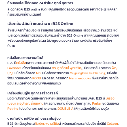
ช้อปออนไลน์ได้ตลอด 24 ชั่วโมง ทุกที่ ทุกเวลา
สะดวกสุดๆ! B2S online เปิดให้คุณช้อปได้ตลอดวันตลอดคืน อยากได้อะไร แค่คลิก
ก็รอรับสินค้าที่บ้านได้เลย!
เลือกช้อปสินค้าแนะนำจาก B2S Online
สำหรับใครที่กำลังมองหา ร้านอุปกรณ์เครื่องเขียนใกล้ฉัน หรืออยากแวะร้าน B2S แต่
ไม่สะดวก วันนี้เราได้รวบรวมสินค้าแนะนำจาก B2S Online มาให้คุณเลือกสรรได้ง่ายๆ
พร้อมตอบโจทย์ทุกไลฟ์สไตล์ ไม่ว่าคุณจะมองหา ร้านขายหนังสือ หรือสินค้าอื่นๆ
ก็ตาม
หนังสือหลากหลายสไตล์
B2S มี
หนังสือ
หลากหลายแนวจากสำนักพิมพ์ชั้นนำ ไม่ว่าจะเป็นนิยายยอดนิยมอย่าง
Lavender
, ตำราเรียนเข้มข้นของ
ดร. ศุภวัฒน์ พุกเจริญ
, นิตยสารอัปเดตจาก
เพ็ญ
บุญ
, หนังสือเด็กจาก
MIS
หนังสือจิตวิทยาจาก
Mugunghwa Publishing
, หนังสือ
พัฒนาตนเองจาก
KOOB
และวรรณกรรมจาก
Nanmeebooks
ทั้งหมดนี้สามารถซื้อ
ออนไลน์ได้อย่างง่ายดายเพียงคลิกเดียว
เครื่องเขียนคู่ใจ ทุกการสร้างสรรค์
มองหาปากกาดีๆ ดินสอหลากหลาย หรืออุปกรณ์สำนักงานครบครัน B2S มี
เครื่อง
เขียนและอุปกรณ์สำนักงาน
ให้เลือกมากมาย ตั้งแต่ปากกาลูกลื่น
Parker
ชุดดินสอกด
Rotring
ไปจนถึงกระดาษถ่ายเอกสาร
DOUBLE A
ให้คุณเลือกใช้ได้อย่างจุใจ
งานศิลป์ งานฝีมือ สร้างสรรค์ไม่รู้จบ
B2S จัดเต็มอุปกรณ์
ศิลปะและงานฝีมือ
สำหรับคนสร้างสรรค์ตัวจริง ทั้งสีไม้
Colleen
,