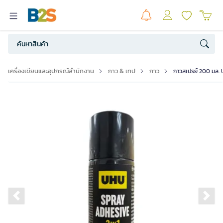
เครื่องเขียนและอุปกรณ์สำนักงาน
กาว & เทป
กาว
กาวสเปรย์ 200 มล.
Previous slide
Ne