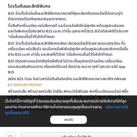
โปรโมชั่นและสิทธิพิเศษ
B2S จัดเต็มโปรโมชั่นและสิทธิพิเศษมากมายให้คุณเลือกช้อปออนไลน์ได้อย่างจุใจ
อัปเดตทุกเดือนกับแคมเปญลดราคาแรง
ทั้งสินค้าเครื่องเขียน หนังสือขายดี และไอเทมไลฟ์สไตล์สุดชิค พร้อมคูปองส่วนลด
และดีลพิเศษเมื่อช้อปผ่าน B2S.co.th เท่านั้น นอกจากนี้ B2S ยังใจดีส่งฟรีทั่วประเทศ
*เมื่อสั่งครบขั้นต่ำที่บริษัทกำหนด
B2S จัดเต็มโปรโมชั่นและสิทธิพิเศษเพียบ ช้อปออนไลน์ได้เลย! ลดแรงทุกเดือน ทั้ง
เครื่องเขียน หนังสือดัง ของไอเทมไลฟ์สไตล์สุดชิค พร้อมคูปองส่วนลดพิเศษเมื่อซื้อ
ผ่าน B2S.co.th เท่านั้น และส่งฟรีทั่วไทย *เมื่อสั่งครบขั้นต่ำที่บริษัทกำหนด
B2S มีทุกอย่างตอบโจทย์ทุกไลฟ์สไตล์ ไม่ว่าจะเป็นอุปกรณ์อ่านเขียน เครื่องเขียน
ของเล่นเสริมพัฒนาการ หรือเฟอร์นิเจอร์ ช้อปง่าย สะดวก ทุกที่ ทุกเวลา แค่มี App
B2S
สมัคร B2S Club รับข่าวสารโปรโมชั่นก่อนใคร และสิทธิพิเศษเฉพาะสมาชิก! คลิกเลย
สมัครสมาชิกเลย!
👉
#ร้านหนังสือ #ร้านขายหนังสือ ใกล้ฉัน #กระเป๋าใส่ดินสอ #เครื่องเขียนออนไลน์ #ซื้อ
หนังสือ ออนไลน์ #เครื่องเขียน บีทูเอส #ขาย หนังสือ ออนไลน์ #B2S #ร้านเครื่อง
เว็บไซต์นี้มีการใช้คุกกี้ โปรดยอมรับนโยบายคุกกี้เพื่อประสบการณ์การใช้บริการที่ดีที่สุด
เขียนใกล้ฉัน
นโยบายการใช้
ของท่าน ท่านสามารถศึกษาวิธีการตั้งค่าการควบคุมคุกกี้ของท่านผ่าน
*เงื่อนไขเป็นไปตามที่บริษัทฯ กำหนด
คุกกี้ของเราที่นี่
ยอมรับ
is a company operating under