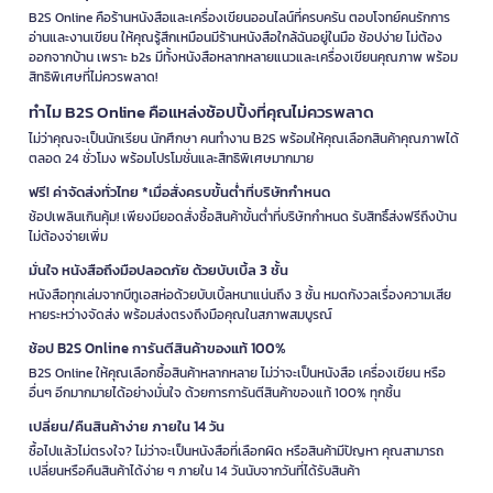
B2S Online คือร้านหนังสือและเครื่องเขียนออนไลน์ที่ครบครัน ตอบโจทย์คนรักการ
อ่านและงานเขียน ให้คุณรู้สึกเหมือนมีร้านหนังสือใกล้ฉันอยู่ในมือ ช้อปง่าย ไม่ต้อง
ออกจากบ้าน เพราะ b2s มีทั้งหนังสือหลากหลายแนวและเครื่องเขียนคุณภาพ พร้อม
สิทธิพิเศษที่ไม่ควรพลาด!
ทำไม B2S Online คือแหล่งช้อปปิ้งที่คุณไม่ควรพลาด
ไม่ว่าคุณจะเป็นนักเรียน นักศึกษา คนทำงาน B2S พร้อมให้คุณเลือกสินค้าคุณภาพได้
ตลอด 24 ชั่วโมง พร้อมโปรโมชั่นและสิทธิพิเศษมากมาย
ฟรี! ค่าจัดส่งทั่วไทย *เมื่อสั่งครบขั้นต่ำที่บริษัทกำหนด
ช้อปเพลินเกินคุ้ม! เพียงมียอดสั่งซื้อสินค้าขั้นต่ำที่บริษัทกำหนด รับสิทธิ์ส่งฟรีถึงบ้าน
ไม่ต้องจ่ายเพิ่ม
มั่นใจ หนังสือถึงมือปลอดภัย ด้วยบับเบิ้ล 3 ชั้น
หนังสือทุกเล่มจากบีทูเอสห่อด้วยบับเบิ้ลหนาแน่นถึง 3 ชั้น หมดกังวลเรื่องความเสีย
หายระหว่างจัดส่ง พร้อมส่งตรงถึงมือคุณในสภาพสมบูรณ์
ช้อป B2S Online การันตีสินค้าของแท้ 100%
B2S Online ให้คุณเลือกซื้อสินค้าหลากหลาย ไม่ว่าจะเป็นหนังสือ เครื่องเขียน หรือ
อื่นๆ อีกมากมายได้อย่างมั่นใจ ด้วยการการันตีสินค้าของแท้ 100% ทุกชิ้น
เปลี่ยน/คืนสินค้าง่าย ภายใน 14 วัน
ซื้อไปแล้วไม่ตรงใจ? ไม่ว่าจะเป็นหนังสือที่เลือกผิด หรือสินค้ามีปัญหา คุณสามารถ
เปลี่ยนหรือคืนสินค้าได้ง่าย ๆ ภายใน 14 วันนับจากวันที่ได้รับสินค้า