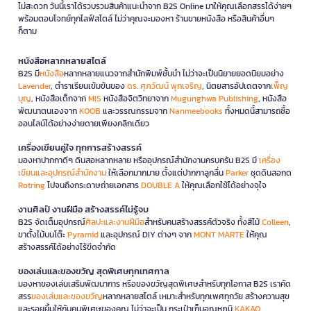
ไม่สะดวก วันนี้เราได้รวบรวมสินค้าแนะนำจาก B2S Online มาให้คุณเลือกสรรได้ง่ายๆ
พร้อมตอบโจทย์ทุกไลฟ์สไตล์ ไม่ว่าคุณจะมองหา ร้านขายหนังสือ หรือสินค้าอื่นๆ
ก็ตาม
หนังสือหลากหลายสไตล์
B2S มี
หนังสือ
หลากหลายแนวจากสำนักพิมพ์ชั้นนำ ไม่ว่าจะเป็นนิยายยอดนิยมอย่าง
Lavender
, ตำราเรียนเข้มข้นของ
ดร. ศุภวัฒน์ พุกเจริญ
, นิตยสารอัปเดตจาก
เพ็ญ
บุญ
, หนังสือเด็กจาก
MIS
หนังสือจิตวิทยาจาก
Mugunghwa Publishing
, หนังสือ
พัฒนาตนเองจาก
KOOB
และวรรณกรรมจาก
Nanmeebooks
ทั้งหมดนี้สามารถซื้อ
ออนไลน์ได้อย่างง่ายดายเพียงคลิกเดียว
เครื่องเขียนคู่ใจ ทุกการสร้างสรรค์
มองหาปากกาดีๆ ดินสอหลากหลาย หรืออุปกรณ์สำนักงานครบครัน B2S มี
เครื่อง
เขียนและอุปกรณ์สำนักงาน
ให้เลือกมากมาย ตั้งแต่ปากกาลูกลื่น
Parker
ชุดดินสอกด
Rotring
ไปจนถึงกระดาษถ่ายเอกสาร
DOUBLE A
ให้คุณเลือกใช้ได้อย่างจุใจ
งานศิลป์ งานฝีมือ สร้างสรรค์ไม่รู้จบ
B2S จัดเต็มอุปกรณ์
ศิลปะและงานฝีมือ
สำหรับคนสร้างสรรค์ตัวจริง ทั้งสีไม้
Colleen
,
ขาตั้งไม้บนโต๊ะ
Pyramid
และอุปกรณ์ DIY ต่างๆ จาก
MONT MARTE
ให้คุณ
สร้างสรรค์ได้อย่างไร้ขีดจำกัด
ของเล่นและของขวัญ สุดพิเศษทุกเทศกาล
มองหาของเล่นเสริมพัฒนาการ หรือของขวัญสุดพิเศษสำหรับทุกโอกาส B2S เราคัด
สรร
ของเล่นและของขวัญ
หลากหลายสไตล์ เหมาะสำหรับทุกเพศทุกวัย สร้างความสุข
และรอยยิ้มให้กับคนพิเศษของคุณ ไม่ว่าจะเป็น กระเป๋าเก็บอุณหภูมิ
KAKAO