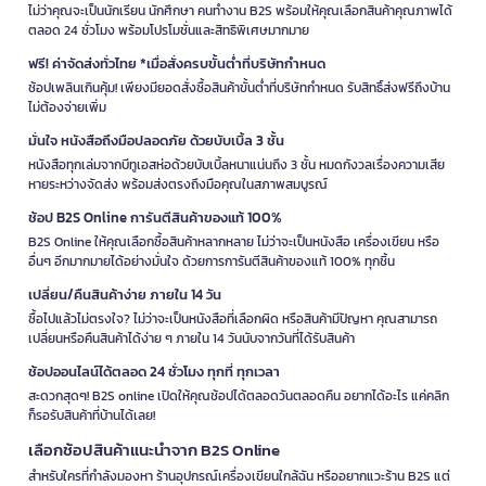
ไม่ว่าคุณจะเป็นนักเรียน นักศึกษา คนทำงาน B2S พร้อมให้คุณเลือกสินค้าคุณภาพได้
ตลอด 24 ชั่วโมง พร้อมโปรโมชั่นและสิทธิพิเศษมากมาย
ฟรี! ค่าจัดส่งทั่วไทย *เมื่อสั่งครบขั้นต่ำที่บริษัทกำหนด
ช้อปเพลินเกินคุ้ม! เพียงมียอดสั่งซื้อสินค้าขั้นต่ำที่บริษัทกำหนด รับสิทธิ์ส่งฟรีถึงบ้าน
ไม่ต้องจ่ายเพิ่ม
มั่นใจ หนังสือถึงมือปลอดภัย ด้วยบับเบิ้ล 3 ชั้น
หนังสือทุกเล่มจากบีทูเอสห่อด้วยบับเบิ้ลหนาแน่นถึง 3 ชั้น หมดกังวลเรื่องความเสีย
หายระหว่างจัดส่ง พร้อมส่งตรงถึงมือคุณในสภาพสมบูรณ์
ช้อป B2S Online การันตีสินค้าของแท้ 100%
B2S Online ให้คุณเลือกซื้อสินค้าหลากหลาย ไม่ว่าจะเป็นหนังสือ เครื่องเขียน หรือ
อื่นๆ อีกมากมายได้อย่างมั่นใจ ด้วยการการันตีสินค้าของแท้ 100% ทุกชิ้น
เปลี่ยน/คืนสินค้าง่าย ภายใน 14 วัน
ซื้อไปแล้วไม่ตรงใจ? ไม่ว่าจะเป็นหนังสือที่เลือกผิด หรือสินค้ามีปัญหา คุณสามารถ
เปลี่ยนหรือคืนสินค้าได้ง่าย ๆ ภายใน 14 วันนับจากวันที่ได้รับสินค้า
ช้อปออนไลน์ได้ตลอด 24 ชั่วโมง ทุกที่ ทุกเวลา
สะดวกสุดๆ! B2S online เปิดให้คุณช้อปได้ตลอดวันตลอดคืน อยากได้อะไร แค่คลิก
ก็รอรับสินค้าที่บ้านได้เลย!
เลือกช้อปสินค้าแนะนำจาก B2S Online
สำหรับใครที่กำลังมองหา ร้านอุปกรณ์เครื่องเขียนใกล้ฉัน หรืออยากแวะร้าน B2S แต่