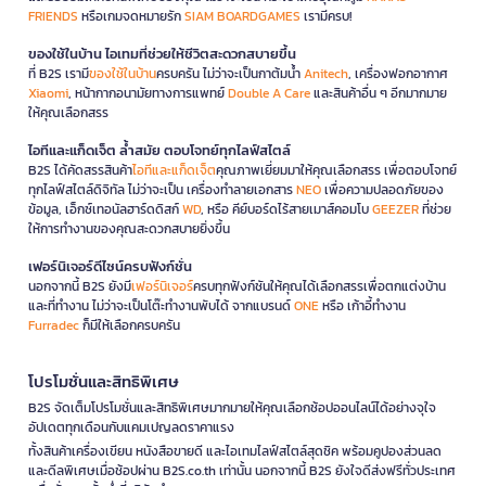
FRIENDS
หรือเกมจดหมายรัก
SIAM BOARDGAMES
เรามีครบ!
ของใช้ในบ้าน ไอเทมที่ช่วยให้ชีวิตสะดวกสบายขึ้น
ที่ B2S เรามี
ของใช้ในบ้าน
ครบครัน ไม่ว่าจะเป็นกาต้มน้ำ
Anitech
, เครื่องฟอกอากาศ
Xiaomi
, หน้ากากอนามัยทางการแพทย์
Double A Care
และสินค้าอื่น ๆ อีกมากมาย
ให้คุณเลือกสรร
ไอทีและแก็ดเจ็ต ล้ำสมัย ตอบโจทย์ทุกไลฟ์สไตล์
B2S ได้คัดสรรสินค้า
ไอทีและแก็ดเจ็ต
คุณภาพเยี่ยมมาให้คุณเลือกสรร เพื่อตอบโจทย์
ทุกไลฟ์สไตล์ดิจิทัล ไม่ว่าจะเป็น เครื่องทำลายเอกสาร
NEO
เพื่อความปลอดภัยของ
ข้อมูล, เอ็กซ์เทอนัลฮาร์ดดิสก์
WD
, หรือ คีย์บอร์ดไร้สายเมาส์คอมโบ
GEEZER
ที่ช่วย
ให้การทำงานของคุณสะดวกสบายยิ่งขึ้น
เฟอร์นิเจอร์ดีไซน์ครบฟังก์ชั่น
นอกจากนี้ B2S ยังมี
เฟอร์นิเจอร์
ครบทุกฟังก์ชันให้คุณได้เลือกสรรเพื่อตกแต่งบ้าน
และที่ทำงาน ไม่ว่าจะเป็นโต๊ะทำงานพับได้ จากแบรนด์
ONE
หรือ เก้าอี้ทำงาน
Furradec
ก็มีให้เลือกครบครัน
โปรโมชั่นและสิทธิพิเศษ
B2S จัดเต็มโปรโมชั่นและสิทธิพิเศษมากมายให้คุณเลือกช้อปออนไลน์ได้อย่างจุใจ
อัปเดตทุกเดือนกับแคมเปญลดราคาแรง
ทั้งสินค้าเครื่องเขียน หนังสือขายดี และไอเทมไลฟ์สไตล์สุดชิค พร้อมคูปองส่วนลด
และดีลพิเศษเมื่อช้อปผ่าน B2S.co.th เท่านั้น นอกจากนี้ B2S ยังใจดีส่งฟรีทั่วประเทศ