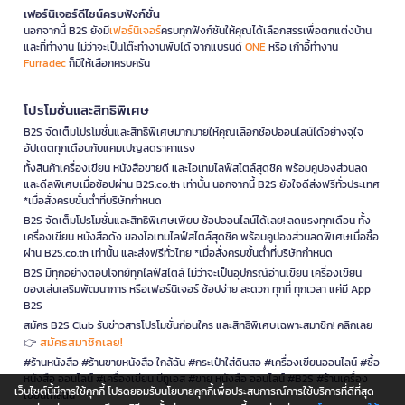
เฟอร์นิเจอร์ดีไซน์ครบฟังก์ชั่น
นอกจากนี้ B2S ยังมี
เฟอร์นิเจอร์
ครบทุกฟังก์ชันให้คุณได้เลือกสรรเพื่อตกแต่งบ้าน
และที่ทำงาน ไม่ว่าจะเป็นโต๊ะทำงานพับได้ จากแบรนด์
ONE
หรือ เก้าอี้ทำงาน
Furradec
ก็มีให้เลือกครบครัน
โปรโมชั่นและสิทธิพิเศษ
B2S จัดเต็มโปรโมชั่นและสิทธิพิเศษมากมายให้คุณเลือกช้อปออนไลน์ได้อย่างจุใจ
อัปเดตทุกเดือนกับแคมเปญลดราคาแรง
ทั้งสินค้าเครื่องเขียน หนังสือขายดี และไอเทมไลฟ์สไตล์สุดชิค พร้อมคูปองส่วนลด
และดีลพิเศษเมื่อช้อปผ่าน B2S.co.th เท่านั้น นอกจากนี้ B2S ยังใจดีส่งฟรีทั่วประเทศ
*เมื่อสั่งครบขั้นต่ำที่บริษัทกำหนด
B2S จัดเต็มโปรโมชั่นและสิทธิพิเศษเพียบ ช้อปออนไลน์ได้เลย! ลดแรงทุกเดือน ทั้ง
เครื่องเขียน หนังสือดัง ของไอเทมไลฟ์สไตล์สุดชิค พร้อมคูปองส่วนลดพิเศษเมื่อซื้อ
ผ่าน B2S.co.th เท่านั้น และส่งฟรีทั่วไทย *เมื่อสั่งครบขั้นต่ำที่บริษัทกำหนด
B2S มีทุกอย่างตอบโจทย์ทุกไลฟ์สไตล์ ไม่ว่าจะเป็นอุปกรณ์อ่านเขียน เครื่องเขียน
ของเล่นเสริมพัฒนาการ หรือเฟอร์นิเจอร์ ช้อปง่าย สะดวก ทุกที่ ทุกเวลา แค่มี App
B2S
สมัคร B2S Club รับข่าวสารโปรโมชั่นก่อนใคร และสิทธิพิเศษเฉพาะสมาชิก! คลิกเลย
สมัครสมาชิกเลย!
👉
#ร้านหนังสือ #ร้านขายหนังสือ ใกล้ฉัน #กระเป๋าใส่ดินสอ #เครื่องเขียนออนไลน์ #ซื้อ
หนังสือ ออนไลน์ #เครื่องเขียน บีทูเอส #ขาย หนังสือ ออนไลน์ #B2S #ร้านเครื่อง
เว็บไซต์นี้มีการใช้คุกกี้ โปรดยอมรับนโยบายคุกกี้เพื่อประสบการณ์การใช้บริการที่ดีที่สุด
เขียนใกล้ฉัน