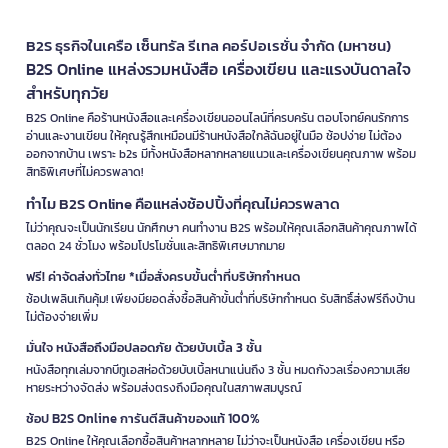
B2S ธุรกิจในเครือ เซ็นทรัล รีเทล คอร์ปอเรชั่น จำกัด (มหาชน)
B2S Online แหล่งรวมหนังสือ เครื่องเขียน และแรงบันดาลใจ
สำหรับทุกวัย
B2S Online คือร้านหนังสือและเครื่องเขียนออนไลน์ที่ครบครัน ตอบโจทย์คนรักการ
อ่านและงานเขียน ให้คุณรู้สึกเหมือนมีร้านหนังสือใกล้ฉันอยู่ในมือ ช้อปง่าย ไม่ต้อง
ออกจากบ้าน เพราะ b2s มีทั้งหนังสือหลากหลายแนวและเครื่องเขียนคุณภาพ พร้อม
สิทธิพิเศษที่ไม่ควรพลาด!
ทำไม B2S Online คือแหล่งช้อปปิ้งที่คุณไม่ควรพลาด
ไม่ว่าคุณจะเป็นนักเรียน นักศึกษา คนทำงาน B2S พร้อมให้คุณเลือกสินค้าคุณภาพได้
ตลอด 24 ชั่วโมง พร้อมโปรโมชั่นและสิทธิพิเศษมากมาย
ฟรี! ค่าจัดส่งทั่วไทย *เมื่อสั่งครบขั้นต่ำที่บริษัทกำหนด
ช้อปเพลินเกินคุ้ม! เพียงมียอดสั่งซื้อสินค้าขั้นต่ำที่บริษัทกำหนด รับสิทธิ์ส่งฟรีถึงบ้าน
ไม่ต้องจ่ายเพิ่ม
มั่นใจ หนังสือถึงมือปลอดภัย ด้วยบับเบิ้ล 3 ชั้น
หนังสือทุกเล่มจากบีทูเอสห่อด้วยบับเบิ้ลหนาแน่นถึง 3 ชั้น หมดกังวลเรื่องความเสีย
หายระหว่างจัดส่ง พร้อมส่งตรงถึงมือคุณในสภาพสมบูรณ์
ช้อป B2S Online การันตีสินค้าของแท้ 100%
B2S Online ให้คุณเลือกซื้อสินค้าหลากหลาย ไม่ว่าจะเป็นหนังสือ เครื่องเขียน หรือ