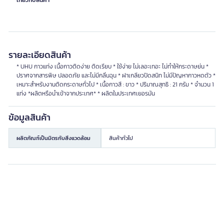
เกี่ยวกับสินค้า
รายละเอียดสินค้า
* UHU กาวแท่ง เนื้อกาวติดง่าย ติดเรียบ * ใช้ง่าย ไม่เลอะเทอะ ไม่ทำให้กระดาษย่น *
ปราศจากสารพิษ ปลอดภัย และไม่มีกลิ่นฉุน * ฝาเกลียวปิดสนิท ไม่มีปัญหากาวหดตัว *
เหมาะสำหรับงานติดกระดาษทั่วไป * เนื้อกาวสี : ขาว * ปริมาณสุทธิ : 21 กรัม * จำนวน 1
แท่ง *ผลิตหรือนำเข้าจากประเทศ* * ผลิตในประเทศเยอรมัน
ข้อมูลสินค้า
ผลิตภัณฑ์เป็นมิตรกับสิ่งแวดล้อม
สินค้าทั่วไป