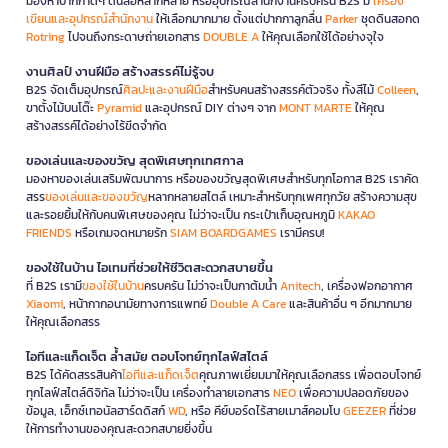
มองหาปากกาดีๆ ดินสอหลากหลาย หรืออุปกรณ์สำนักงานครบครัน B2S มี
เครื่อง
เขียนและอุปกรณ์สำนักงาน
ให้เลือกมากมาย ตั้งแต่ปากกาลูกลื่น
Parker
ชุดดินสอกด
Rotring
ไปจนถึงกระดาษถ่ายเอกสาร
DOUBLE A
ให้คุณเลือกใช้ได้อย่างจุใจ
งานศิลป์ งานฝีมือ สร้างสรรค์ไม่รู้จบ
B2S จัดเต็มอุปกรณ์
ศิลปะและงานฝีมือ
สำหรับคนสร้างสรรค์ตัวจริง ทั้งสีไม้
Colleen
,
ขาตั้งไม้บนโต๊ะ
Pyramid
และอุปกรณ์ DIY ต่างๆ จาก
MONT MARTE
ให้คุณ
สร้างสรรค์ได้อย่างไร้ขีดจำกัด
ของเล่นและของขวัญ สุดพิเศษทุกเทศกาล
มองหาของเล่นเสริมพัฒนาการ หรือของขวัญสุดพิเศษสำหรับทุกโอกาส B2S เราคัด
สรร
ของเล่นและของขวัญ
หลากหลายสไตล์ เหมาะสำหรับทุกเพศทุกวัย สร้างความสุข
และรอยยิ้มให้กับคนพิเศษของคุณ ไม่ว่าจะเป็น กระเป๋าเก็บอุณหภูมิ
KAKAO
FRIENDS
หรือเกมจดหมายรัก
SIAM BOARDGAMES
เรามีครบ!
ของใช้ในบ้าน ไอเทมที่ช่วยให้ชีวิตสะดวกสบายขึ้น
ที่ B2S เรามี
ของใช้ในบ้าน
ครบครัน ไม่ว่าจะเป็นกาต้มน้ำ
Anitech
, เครื่องฟอกอากาศ
Xiaomi
, หน้ากากอนามัยทางการแพทย์
Double A Care
และสินค้าอื่น ๆ อีกมากมาย
ให้คุณเลือกสรร
ไอทีและแก็ดเจ็ต ล้ำสมัย ตอบโจทย์ทุกไลฟ์สไตล์
B2S ได้คัดสรรสินค้า
ไอทีและแก็ดเจ็ต
คุณภาพเยี่ยมมาให้คุณเลือกสรร เพื่อตอบโจทย์
ทุกไลฟ์สไตล์ดิจิทัล ไม่ว่าจะเป็น เครื่องทำลายเอกสาร
NEO
เพื่อความปลอดภัยของ
ข้อมูล, เอ็กซ์เทอนัลฮาร์ดดิสก์
WD
, หรือ คีย์บอร์ดไร้สายเมาส์คอมโบ
GEEZER
ที่ช่วย
ให้การทำงานของคุณสะดวกสบายยิ่งขึ้น