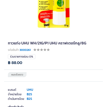
กาวแท่ง UHU WH/21G/P1 UHU คราฟเตอร์กลู/8G
รหัสสินค้า
3000261
ร่วมรายการผ่อน 0%
฿ 88.00
หมดชั่วคราว
UHU
แบรนด์
B2S
จำหน่ายโดย
B2S
ดำเนินการโดย