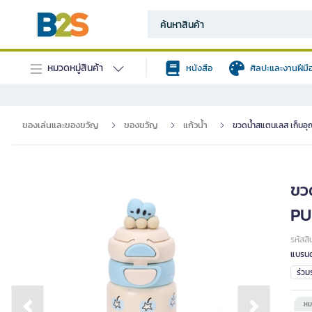
หมวดหมู่สินค้า
หนังสือ
ศิลปะและงานฝีมื
ของเล่นและของขวัญ
ของขวัญ
แก้วน้ำ
ขวดน้ำสแตนเลส เก็บอ
ขว
PU
รหัสสิ
แบรนด
ร่ว
หม