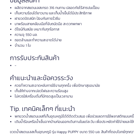
ข้อมูลสินค้า
ผลิตจากสแตนเลสเกรด 316 ทนทาน ปลอดภัยไร้สารปนเปื้อน
เก็บความร้อนได้ยาวนาน และเก็บน้ำเย็นได้มีประสิทธิภาพ
ฝาขวดปิดสนิท ป้องกันการรั่วซึม
มาพร้อมสายคล้องมือที่จับถนัดมือ สะดวกพกพา
ดีไซน์ทันสมัย เหมาะกับทุกโอกาส
ความจุ: 550 มล.
ถอดล้างและทำความสะอาดได้ง่าย
จำนวน: 1 ใบ
การรับประกันสินค้า
-
คำแนะนำและข้อควรระวัง
ควรทำความสะอาดหลังการใช้งานทุกครั้ง เพื่อรักษาสุขอนามัย
เก็บให้ห่างจากเปลวไฟและความร้อนสูง
ไม่ควรใส่เครื่องดื่มที่มีกรดสูงเป็นเวลานาน
Tip. เทคนิคเล็กๆ ที่แนะนำ
พกขวดน้ำสแตนเลสที่เก็บอุณหภูมิได้ดีติดตัวเสมอ เพื่อช่วยลดการใช้พลาสติกแบบครั้ง
เติมน้ำร้อนหรือน้ำเย็นจากบ้านก่อนออกเดินทางในแต่ละวัน เพื่อประหยัดค่าใช้จ่ายและใ
ขวดน้ำสแตนเลสเก็บอุณหภูมิ รุ่น Happy PUPPY ขนาด 550 มล. สินค้าที่ตอบโจทย์ทุกความ