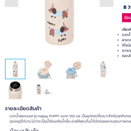
Previous slide
Next slide
฿ 3
ช้อป
เกี่ยวก
ขวดน้ำ
ฝาขวด
ดีไซน์
ความจ
ถอดล้
รายละเอียดสินค้า
ขวดน้ำสแตนเลส รุ่น Happy PUPPY ขนาด 550 มล. เป็นอุปกรณ์ที่เหมาะสำหรับทุกกิจกรรม
อุณหภูมิได้นาน ไม่ว่าจะเป็นน้ำร้อนหรือน้ำเย็น ช่วยให้คุณดื่มน้ำได้อร่อยและคงคุณภา