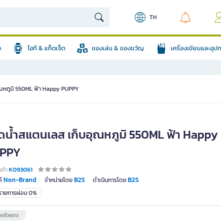
TH
อ
ไอที & แก็ตเจ็ต
ของเล่น & ของขวัญ
เครื่องเขียนและอุ
ุณหภูมิ 550ML ฟ้า Happy PUPPY
ดน้ำสแตนเลส เก็บอุณหภูมิ 550ML ฟ้า Happy
PPY
นค้า
K093061
Non-Brand
B2S
B2S
์
จำหน่ายโดย
ดำเนินการโดย
มรายการผ่อน 0%
ดชั่วคราว