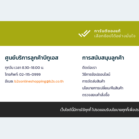
การันตีของแท้
เลือกช้อปได้อย่างมั่นใจ​
ศูนย์บริการลูกค้าบีทูเอส
การสนับสนุนลูกค้า
ทุกวัน เวลา 8.30-18.00 น.
ติดต่อเรา
โทรศัพท์: 02-115-0999
วิธีการช้อปออนไลน์
อีเมล:
b2sonlineshopping@b2s.co.th
การจัดส่งสินค้า
นโยบายการเปลี่ยน/คืนสินค้า
ตรวจสอบคำสั่งซื้อ
เว็บไซต์นี้มีการใช้คุกกี้ โปรดยอมรับนโยบายคุกกี้เพื่