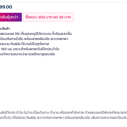
99.00
เพิ่มคุ้มกว่า :
ซื้อครบ 300 บาท ลด 30 บาท
ับสินค้า
สแตนเลส 316 เก็บอุณหภูมิได้ยาวนาน ทั้งร้อนและเย็น
ป้องกันการรั่วซึม พร้อมสายคล้องมือ สะดวกพกพา
สวยงาม ทันสมัย ใช้งานได้ในทุกโอกาส
ุ 550 มล. เหมาะสำหรับพกพาในชีวิตประจำวัน
างทำความสะอาดง่าย ช่วยรักษาสุขอนามัย
ในชีวิตประจำวัน ไม่ว่าจะเป็นเดินทาง ทำงาน หรือออกกำลังกาย ด้วยคุณสมบัติพิเศษที่สามารถเ
พตลอดทั้งวัน ดีไซน์สวย ทันสมัย สะดวกต่อการพกพา พร้อมสายคล้องมือ เพิ่มความสะดวกและป้องกัน