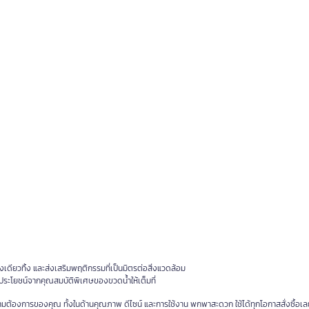
เดียวทิ้ง และส่งเสริมพฤติกรรมที่เป็นมิตรต่อสิ่งแวดล้อม
ช้ประโยชน์จากคุณสมบัติพิเศษของขวดน้ำให้เต็มที่
ต้องการของคุณ ทั้งในด้านคุณภาพ ดีไซน์ และการใช้งาน พกพาสะดวก ใช้ได้ทุกโอกาสสั่งซื้อเลยวั