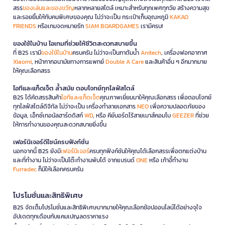
สรร
ของเล่นและของขวัญ
หลากหลายสไตล์ เหมาะสำหรับทุกเพศทุกวัย สร้างความสุข
และรอยยิ้มให้กับคนพิเศษของคุณ ไม่ว่าจะเป็น กระเป๋าเก็บอุณหภูมิ
KAKAO
FRIENDS
หรือเกมจดหมายรัก
SIAM BOARDGAMES
เรามีครบ!
ของใช้ในบ้าน ไอเทมที่ช่วยให้ชีวิตสะดวกสบายขึ้น
ที่ B2S เรามี
ของใช้ในบ้าน
ครบครัน ไม่ว่าจะเป็นกาต้มน้ำ
Anitech
, เครื่องฟอกอากาศ
Xiaomi
, หน้ากากอนามัยทางการแพทย์
Double A Care
และสินค้าอื่น ๆ อีกมากมาย
ให้คุณเลือกสรร
ไอทีและแก็ดเจ็ต ล้ำสมัย ตอบโจทย์ทุกไลฟ์สไตล์
B2S ได้คัดสรรสินค้า
ไอทีและแก็ดเจ็ต
คุณภาพเยี่ยมมาให้คุณเลือกสรร เพื่อตอบโจทย์
ทุกไลฟ์สไตล์ดิจิทัล ไม่ว่าจะเป็น เครื่องทำลายเอกสาร
NEO
เพื่อความปลอดภัยของ
ข้อมูล, เอ็กซ์เทอนัลฮาร์ดดิสก์
WD
, หรือ คีย์บอร์ดไร้สายเมาส์คอมโบ
GEEZER
ที่ช่วย
ให้การทำงานของคุณสะดวกสบายยิ่งขึ้น
เฟอร์นิเจอร์ดีไซน์ครบฟังก์ชั่น
นอกจากนี้ B2S ยังมี
เฟอร์นิเจอร์
ครบทุกฟังก์ชันให้คุณได้เลือกสรรเพื่อตกแต่งบ้าน
และที่ทำงาน ไม่ว่าจะเป็นโต๊ะทำงานพับได้ จากแบรนด์
ONE
หรือ เก้าอี้ทำงาน
Furradec
ก็มีให้เลือกครบครัน
โปรโมชั่นและสิทธิพิเศษ
B2S จัดเต็มโปรโมชั่นและสิทธิพิเศษมากมายให้คุณเลือกช้อปออนไลน์ได้อย่างจุใจ
อัปเดตทุกเดือนกับแคมเปญลดราคาแรง