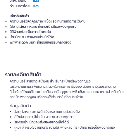
B2S
จำหน่ายโดย
B2S
ดำเนินการโดย
เกี่ยวกับสินค้า
คาราบิเนอร์วัสดุคุณภาพ แข็งแรง ทนทานต่อการใช้งาน
ใช้งานได้หลากหลาย ทั้งกระเป๋าเป้และพวงกุญแจ
มีสีฟ้าสดใส เพิ่มความโดดเด่น
น้ำหนักเบา แต่รองรับน้ำหนักได้ดี
พกพาสะดวก เหมาะสำหรับกิจกรรมกลางแจ้ง
รายละเอียดสินค้า
คาราบิเนอร์ ลายดาว สีน้ำเงิน สำหรับกระเป๋าหรือพวงกุญแจ
เสริมความเท่และเพิ่มความสะดวกในการพกพาสิ่งของ ด้วยคาราบิเนอร์ลายดาว
สีน้ำเงิน ดีไซน์เก๋โดดเด่น ผลิตจากวัสดุคุณภาพดี แข็งแรงทนทาน เหมาะสำหรับเกี่ยว
กระเป๋า พวงกุญแจ หรือของใช้ส่วนตัวในชีวิตประจำวัน
ข้อมูลสินค้า
วัสดุ: โลหะคุณภาพดี แข็งแรง ทนทานต่อแรงดึง
ดีไซน์ลายดาว สีน้ำเงินเงางาม สวยสะดุดตา
รองรับน้ำหนักของสิ่งของขนาดเล็กได้ดี
เหมาะสำหรับใช้งานกับกระเป๋าเป้สะพายหลัง กระเป๋าถือ หรือเป็นพวงกุญแจ