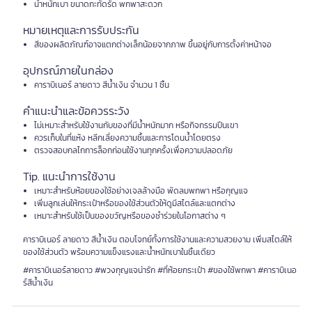
น้ำหนักเบา ขนาดกะทัดรัด พกพาสะดวก
หมายเหตุและการรับประกัน
สีของผลิตภัณฑ์อาจแตกต่างเล็กน้อยจากภาพ ขึ้นอยู่กับการตั้งค่าหน้าจอ
อุปกรณ์ภายในกล่อง
คาราบิเนอร์ ลายดาว สีน้ำเงิน จำนวน 1 ชิ้น
คำแนะนำและข้อควรระวัง
ไม่เหมาะสำหรับใช้งานกับของที่มีน้ำหนักมาก หรือกิจกรรมปีนเขา
ควรเก็บในที่แห้ง หลีกเลี่ยงความชื้นและการโดนน้ำโดยตรง
ตรวจสอบกลไกการล็อกก่อนใช้งานทุกครั้งเพื่อความปลอดภัย
Tip. แนะนำการใช้งาน
เหมาะสำหรับห้อยของใช้อย่างเจลล้างมือ พัดลมพกพา หรือกุญแจ
เพิ่มลูกเล่นให้กระเป๋าหรือของใช้ส่วนตัวให้ดูมีสไตล์และแตกต่าง
เหมาะสำหรับใช้เป็นของขวัญหรือของชำร่วยในโอกาสต่าง ๆ
คาราบิเนอร์ ลายดาว สีน้ำเงิน ตอบโจทย์ทั้งการใช้งานและความสวยงาม เพิ่มสไตล์ให้
ของใช้ส่วนตัว พร้อมความแข็งแรงและน้ำหนักเบาในชิ้นเดียว
#คาราบิเนอร์ลายดาว #พวงกุญแจน่ารัก #ที่ห้อยกระเป๋า #ของใช้พกพา #คาราบิเนอ
ร์สีน้ำเงิน