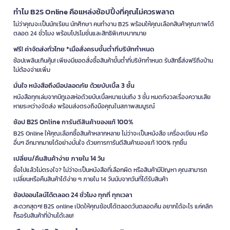
ทำไม B2S Online คือแหล่งช้อปปิ้งที่คุณไม่ควรพลาด
ไม่ว่าคุณจะเป็นนักเรียน นักศึกษา คนทำงาน B2S พร้อมให้คุณเลือกสินค้าคุณภาพได้
ตลอด 24 ชั่วโมง พร้อมโปรโมชั่นและสิทธิพิเศษมากมาย
ฟรี! ค่าจัดส่งทั่วไทย *เมื่อสั่งครบขั้นต่ำที่บริษัทกำหนด
ช้อปเพลินเกินคุ้ม! เพียงมียอดสั่งซื้อสินค้าขั้นต่ำที่บริษัทกำหนด รับสิทธิ์ส่งฟรีถึงบ้าน
ไม่ต้องจ่ายเพิ่ม
มั่นใจ หนังสือถึงมือปลอดภัย ด้วยบับเบิ้ล 3 ชั้น
หนังสือทุกเล่มจากบีทูเอสห่อด้วยบับเบิ้ลหนาแน่นถึง 3 ชั้น หมดกังวลเรื่องความเสีย
หายระหว่างจัดส่ง พร้อมส่งตรงถึงมือคุณในสภาพสมบูรณ์
ช้อป B2S Online การันตีสินค้าของแท้ 100%
B2S Online ให้คุณเลือกซื้อสินค้าหลากหลาย ไม่ว่าจะเป็นหนังสือ เครื่องเขียน หรือ
อื่นๆ อีกมากมายได้อย่างมั่นใจ ด้วยการการันตีสินค้าของแท้ 100% ทุกชิ้น
เปลี่ยน/คืนสินค้าง่าย ภายใน 14 วัน
ซื้อไปแล้วไม่ตรงใจ? ไม่ว่าจะเป็นหนังสือที่เลือกผิด หรือสินค้ามีปัญหา คุณสามารถ
เปลี่ยนหรือคืนสินค้าได้ง่าย ๆ ภายใน 14 วันนับจากวันที่ได้รับสินค้า
ช้อปออนไลน์ได้ตลอด 24 ชั่วโมง ทุกที่ ทุกเวลา
สะดวกสุดๆ! B2S online เปิดให้คุณช้อปได้ตลอดวันตลอดคืน อยากได้อะไร แค่คลิก
ก็รอรับสินค้าที่บ้านได้เลย!