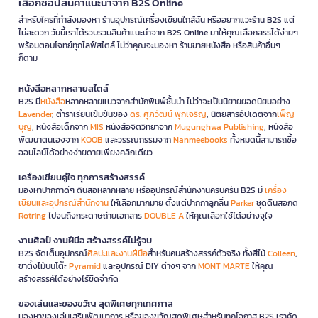
เลือกช้อปสินค้าแนะนำจาก B2S Online
สำหรับใครที่กำลังมองหา ร้านอุปกรณ์เครื่องเขียนใกล้ฉัน หรืออยากแวะร้าน B2S แต่
ไม่สะดวก วันนี้เราได้รวบรวมสินค้าแนะนำจาก B2S Online มาให้คุณเลือกสรรได้ง่ายๆ
พร้อมตอบโจทย์ทุกไลฟ์สไตล์ ไม่ว่าคุณจะมองหา ร้านขายหนังสือ หรือสินค้าอื่นๆ
ก็ตาม
หนังสือหลากหลายสไตล์
B2S มี
หนังสือ
หลากหลายแนวจากสำนักพิมพ์ชั้นนำ ไม่ว่าจะเป็นนิยายยอดนิยมอย่าง
Lavender
, ตำราเรียนเข้มข้นของ
ดร. ศุภวัฒน์ พุกเจริญ
, นิตยสารอัปเดตจาก
เพ็ญ
บุญ
, หนังสือเด็กจาก
MIS
หนังสือจิตวิทยาจาก
Mugunghwa Publishing
, หนังสือ
พัฒนาตนเองจาก
KOOB
และวรรณกรรมจาก
Nanmeebooks
ทั้งหมดนี้สามารถซื้อ
ออนไลน์ได้อย่างง่ายดายเพียงคลิกเดียว
เครื่องเขียนคู่ใจ ทุกการสร้างสรรค์
มองหาปากกาดีๆ ดินสอหลากหลาย หรืออุปกรณ์สำนักงานครบครัน B2S มี
เครื่อง
เขียนและอุปกรณ์สำนักงาน
ให้เลือกมากมาย ตั้งแต่ปากกาลูกลื่น
Parker
ชุดดินสอกด
Rotring
ไปจนถึงกระดาษถ่ายเอกสาร
DOUBLE A
ให้คุณเลือกใช้ได้อย่างจุใจ
งานศิลป์ งานฝีมือ สร้างสรรค์ไม่รู้จบ
B2S จัดเต็มอุปกรณ์
ศิลปะและงานฝีมือ
สำหรับคนสร้างสรรค์ตัวจริง ทั้งสีไม้
Colleen
,
ขาตั้งไม้บนโต๊ะ
Pyramid
และอุปกรณ์ DIY ต่างๆ จาก
MONT MARTE
ให้คุณ
สร้างสรรค์ได้อย่างไร้ขีดจำกัด
ของเล่นและของขวัญ สุดพิเศษทุกเทศกาล
มองหาของเล่นเสริมพัฒนาการ หรือของขวัญสุดพิเศษสำหรับทุกโอกาส B2S เราคัด