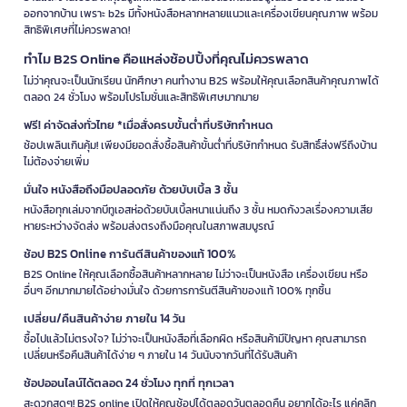
ออกจากบ้าน เพราะ b2s มีทั้งหนังสือหลากหลายแนวและเครื่องเขียนคุณภาพ พร้อม
สิทธิพิเศษที่ไม่ควรพลาด!
ทำไม B2S Online คือแหล่งช้อปปิ้งที่คุณไม่ควรพลาด
ไม่ว่าคุณจะเป็นนักเรียน นักศึกษา คนทำงาน B2S พร้อมให้คุณเลือกสินค้าคุณภาพได้
ตลอด 24 ชั่วโมง พร้อมโปรโมชั่นและสิทธิพิเศษมากมาย
ฟรี! ค่าจัดส่งทั่วไทย *เมื่อสั่งครบขั้นต่ำที่บริษัทกำหนด
ช้อปเพลินเกินคุ้ม! เพียงมียอดสั่งซื้อสินค้าขั้นต่ำที่บริษัทกำหนด รับสิทธิ์ส่งฟรีถึงบ้าน
ไม่ต้องจ่ายเพิ่ม
มั่นใจ หนังสือถึงมือปลอดภัย ด้วยบับเบิ้ล 3 ชั้น
หนังสือทุกเล่มจากบีทูเอสห่อด้วยบับเบิ้ลหนาแน่นถึง 3 ชั้น หมดกังวลเรื่องความเสีย
หายระหว่างจัดส่ง พร้อมส่งตรงถึงมือคุณในสภาพสมบูรณ์
ช้อป B2S Online การันตีสินค้าของแท้ 100%
B2S Online ให้คุณเลือกซื้อสินค้าหลากหลาย ไม่ว่าจะเป็นหนังสือ เครื่องเขียน หรือ
อื่นๆ อีกมากมายได้อย่างมั่นใจ ด้วยการการันตีสินค้าของแท้ 100% ทุกชิ้น
เปลี่ยน/คืนสินค้าง่าย ภายใน 14 วัน
ซื้อไปแล้วไม่ตรงใจ? ไม่ว่าจะเป็นหนังสือที่เลือกผิด หรือสินค้ามีปัญหา คุณสามารถ
เปลี่ยนหรือคืนสินค้าได้ง่าย ๆ ภายใน 14 วันนับจากวันที่ได้รับสินค้า
ช้อปออนไลน์ได้ตลอด 24 ชั่วโมง ทุกที่ ทุกเวลา
สะดวกสุดๆ! B2S online เปิดให้คุณช้อปได้ตลอดวันตลอดคืน อยากได้อะไร แค่คลิก