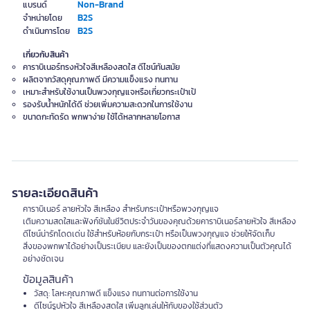
Non-Brand
แบรนด์
B2S
จำหน่ายโดย
B2S
ดำเนินการโดย
เกี่ยวกับสินค้า
คาราบิเนอร์ทรงหัวใจสีเหลืองสดใส ดีไซน์ทันสมัย
ผลิตจากวัสดุคุณภาพดี มีความแข็งแรง ทนทาน
เหมาะสำหรับใช้งานเป็นพวงกุญแจหรือเกี่ยวกระเป๋าเป้
รองรับน้ำหนักได้ดี ช่วยเพิ่มความสะดวกในการใช้งาน
ขนาดกะทัดรัด พกพาง่าย ใช้ได้หลากหลายโอกาส
รายละเอียดสินค้า
คาราบิเนอร์ ลายหัวใจ สีเหลือง สำหรับกระเป๋าหรือพวงกุญแจ
เติมความสดใสและฟังก์ชันในชีวิตประจำวันของคุณด้วยคาราบิเนอร์ลายหัวใจ สีเหลือง
ดีไซน์น่ารักโดดเด่น ใช้สำหรับห้อยกับกระเป๋า หรือเป็นพวงกุญแจ ช่วยให้จัดเก็บ
สิ่งของพกพาได้อย่างเป็นระเบียบ และยังเป็นของตกแต่งที่แสดงความเป็นตัวคุณได้
อย่างชัดเจน
ข้อมูลสินค้า
วัสดุ: โลหะคุณภาพดี แข็งแรง ทนทานต่อการใช้งาน
ดีไซน์รูปหัวใจ สีเหลืองสดใส เพิ่มลูกเล่นให้กับของใช้ส่วนตัว