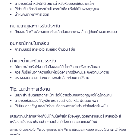
สามารถรับน้ำหนักได้ดี เหมาะสำหรับห้อยของใช้ขนาดเล็ก
ใช้สำหรับเกี่ยวกับกระเป๋าเป้ กระเป๋าถือ หรือใช้เป็นพวงกุญแจ
น้ำหนักเบา พกพาสะดวก
หมายเหตุและการรับประกัน
สีของผลิตภัณฑ์อาจแตกต่างเล็กน้อยจากภาพ ขึ้นอยู่กับหน้าจอแสดงผล
อุปกรณ์ภายในกล่อง
คาราบิเนอร์ ลายหัวใจ สีเหลือง จำนวน 1 ชิ้น
คำแนะนำและข้อควรระวัง
ไม่เหมาะสำหรับใช้งานกับสิ่งของที่มีน้ำหนักมากหรือการปีนเขา
ควรเก็บให้พ้นจากความชื้นเพื่อยืดอายุการใช้งานและคงความเงางาม
ตรวจสอบความแน่นหนาของกลไกล็อกก่อนการใช้งาน
Tip. แนะนำการใช้งาน
เหมาะสำหรับตกแต่งกระเป๋าหรือใช้งานร่วมกับพวงกุญแจให้ดูโดดเด่น
สามารถห้อยของใช้จุกจิก เช่น เจลล้างมือ หรือพัดลมพกพา
ใช้เป็นของขวัญ ของชำร่วย หรือของตกแต่งส่วนตัวในสไตล์แฟชั่น
เสริมความน่ารักและฟังก์ชันให้กับไลฟ์สไตล์ของคุณด้วยคาราบิเนอร์ ลายหัวใจ สี
เหลือง แข็งแรง ใช้งานง่าย ตอบโจทย์ทั้งความสะดวกและดีไซน์
#คาราบิเนอร์หัวใจ #พวงกุญแจน่ารัก #คาราบิเนอร์สีเหลือง #ของใช้น่ารัก #ที่ห้อย