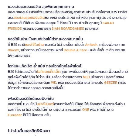
ของเล่นและของขวัญ สุดพิเศษทุกเทศกาล
มองหาของเล่นเสริมพัฒนาการ หรือของขวัญสุดพิเศษสำหรับทุกโอกาส B2S เราคัด
สรร
ของเล่นและของขวัญ
หลากหลายสไตล์ เหมาะสำหรับทุกเพศทุกวัย สร้างความสุข
และรอยยิ้มให้กับคนพิเศษของคุณ ไม่ว่าจะเป็น กระเป๋าเก็บอุณหภูมิ
KAKAO
FRIENDS
หรือเกมจดหมายรัก
SIAM BOARDGAMES
เรามีครบ!
ของใช้ในบ้าน ไอเทมที่ช่วยให้ชีวิตสะดวกสบายขึ้น
ที่ B2S เรามี
ของใช้ในบ้าน
ครบครัน ไม่ว่าจะเป็นกาต้มน้ำ
Anitech
, เครื่องฟอกอากาศ
Xiaomi
, หน้ากากอนามัยทางการแพทย์
Double A Care
และสินค้าอื่น ๆ อีกมากมาย
ให้คุณเลือกสรร
ไอทีและแก็ดเจ็ต ล้ำสมัย ตอบโจทย์ทุกไลฟ์สไตล์
B2S ได้คัดสรรสินค้า
ไอทีและแก็ดเจ็ต
คุณภาพเยี่ยมมาให้คุณเลือกสรร เพื่อตอบโจทย์
ทุกไลฟ์สไตล์ดิจิทัล ไม่ว่าจะเป็น เครื่องทำลายเอกสาร
NEO
เพื่อความปลอดภัยของ
ข้อมูล, เอ็กซ์เทอนัลฮาร์ดดิสก์
WD
, หรือ คีย์บอร์ดไร้สายเมาส์คอมโบ
GEEZER
ที่ช่วย
ให้การทำงานของคุณสะดวกสบายยิ่งขึ้น
เฟอร์นิเจอร์ดีไซน์ครบฟังก์ชั่น
นอกจากนี้ B2S ยังมี
เฟอร์นิเจอร์
ครบทุกฟังก์ชันให้คุณได้เลือกสรรเพื่อตกแต่งบ้าน
และที่ทำงาน ไม่ว่าจะเป็นโต๊ะทำงานพับได้ จากแบรนด์
ONE
หรือ เก้าอี้ทำงาน
Furradec
ก็มีให้เลือกครบครัน
โปรโมชั่นและสิทธิพิเศษ