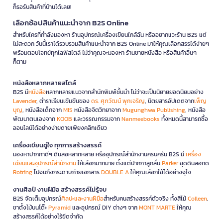
ก็รอรับสินค้าที่บ้านได้เลย!
เลือกช้อปสินค้าแนะนำจาก B2S Online
สำหรับใครที่กำลังมองหา ร้านอุปกรณ์เครื่องเขียนใกล้ฉัน หรืออยากแวะร้าน B2S แต่
ไม่สะดวก วันนี้เราได้รวบรวมสินค้าแนะนำจาก B2S Online มาให้คุณเลือกสรรได้ง่ายๆ
พร้อมตอบโจทย์ทุกไลฟ์สไตล์ ไม่ว่าคุณจะมองหา ร้านขายหนังสือ หรือสินค้าอื่นๆ
ก็ตาม
หนังสือหลากหลายสไตล์
B2S มี
หนังสือ
หลากหลายแนวจากสำนักพิมพ์ชั้นนำ ไม่ว่าจะเป็นนิยายยอดนิยมอย่าง
Lavender
, ตำราเรียนเข้มข้นของ
ดร. ศุภวัฒน์ พุกเจริญ
, นิตยสารอัปเดตจาก
เพ็ญ
บุญ
, หนังสือเด็กจาก
MIS
หนังสือจิตวิทยาจาก
Mugunghwa Publishing
, หนังสือ
พัฒนาตนเองจาก
KOOB
และวรรณกรรมจาก
Nanmeebooks
ทั้งหมดนี้สามารถซื้อ
ออนไลน์ได้อย่างง่ายดายเพียงคลิกเดียว
เครื่องเขียนคู่ใจ ทุกการสร้างสรรค์
มองหาปากกาดีๆ ดินสอหลากหลาย หรืออุปกรณ์สำนักงานครบครัน B2S มี
เครื่อง
เขียนและอุปกรณ์สำนักงาน
ให้เลือกมากมาย ตั้งแต่ปากกาลูกลื่น
Parker
ชุดดินสอกด
Rotring
ไปจนถึงกระดาษถ่ายเอกสาร
DOUBLE A
ให้คุณเลือกใช้ได้อย่างจุใจ
งานศิลป์ งานฝีมือ สร้างสรรค์ไม่รู้จบ
B2S จัดเต็มอุปกรณ์
ศิลปะและงานฝีมือ
สำหรับคนสร้างสรรค์ตัวจริง ทั้งสีไม้
Colleen
,
ขาตั้งไม้บนโต๊ะ
Pyramid
และอุปกรณ์ DIY ต่างๆ จาก
MONT MARTE
ให้คุณ
สร้างสรรค์ได้อย่างไร้ขีดจำกัด