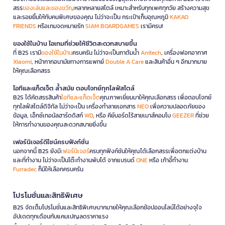
สรร
ของเล่นและของขวัญ
หลากหลายสไตล์ เหมาะสำหรับทุกเพศทุกวัย สร้างความสุข
และรอยยิ้มให้กับคนพิเศษของคุณ ไม่ว่าจะเป็น กระเป๋าเก็บอุณหภูมิ
KAKAO
FRIENDS
หรือเกมจดหมายรัก
SIAM BOARDGAMES
เรามีครบ!
ของใช้ในบ้าน ไอเทมที่ช่วยให้ชีวิตสะดวกสบายขึ้น
ที่ B2S เรามี
ของใช้ในบ้าน
ครบครัน ไม่ว่าจะเป็นกาต้มน้ำ
Anitech
, เครื่องฟอกอากาศ
Xiaomi
, หน้ากากอนามัยทางการแพทย์
Double A Care
และสินค้าอื่น ๆ อีกมากมาย
ให้คุณเลือกสรร
ไอทีและแก็ดเจ็ต ล้ำสมัย ตอบโจทย์ทุกไลฟ์สไตล์
B2S ได้คัดสรรสินค้า
ไอทีและแก็ดเจ็ต
คุณภาพเยี่ยมมาให้คุณเลือกสรร เพื่อตอบโจทย์
ทุกไลฟ์สไตล์ดิจิทัล ไม่ว่าจะเป็น เครื่องทำลายเอกสาร
NEO
เพื่อความปลอดภัยของ
ข้อมูล, เอ็กซ์เทอนัลฮาร์ดดิสก์
WD
, หรือ คีย์บอร์ดไร้สายเมาส์คอมโบ
GEEZER
ที่ช่วย
ให้การทำงานของคุณสะดวกสบายยิ่งขึ้น
เฟอร์นิเจอร์ดีไซน์ครบฟังก์ชั่น
นอกจากนี้ B2S ยังมี
เฟอร์นิเจอร์
ครบทุกฟังก์ชันให้คุณได้เลือกสรรเพื่อตกแต่งบ้าน
และที่ทำงาน ไม่ว่าจะเป็นโต๊ะทำงานพับได้ จากแบรนด์
ONE
หรือ เก้าอี้ทำงาน
Furradec
ก็มีให้เลือกครบครัน
โปรโมชั่นและสิทธิพิเศษ
B2S จัดเต็มโปรโมชั่นและสิทธิพิเศษมากมายให้คุณเลือกช้อปออนไลน์ได้อย่างจุใจ
อัปเดตทุกเดือนกับแคมเปญลดราคาแรง