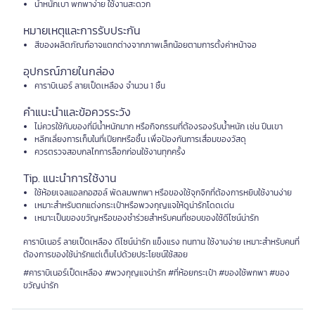
น้ำหนักเบา พกพาง่าย ใช้งานสะดวก
หมายเหตุและการรับประกัน
สีของผลิตภัณฑ์อาจแตกต่างจากภาพเล็กน้อยตามการตั้งค่าหน้าจอ
อุปกรณ์ภายในกล่อง
คาราบิเนอร์ ลายเป็ดเหลือง จำนวน 1 ชิ้น
คำแนะนำและข้อควรระวัง
ไม่ควรใช้กับของที่มีน้ำหนักมาก หรือกิจกรรมที่ต้องรองรับน้ำหนัก เช่น ปีนเขา
หลีกเลี่ยงการเก็บในที่เปียกหรือชื้น เพื่อป้องกันการเสื่อมของวัสดุ
ควรตรวจสอบกลไกการล็อกก่อนใช้งานทุกครั้ง
Tip. แนะนำการใช้งาน
ใช้ห้อยเจลแอลกอฮอล์ พัดลมพกพา หรือของใช้จุกจิกที่ต้องการหยิบใช้งานง่าย
เหมาะสำหรับตกแต่งกระเป๋าหรือพวงกุญแจให้ดูน่ารักโดดเด่น
เหมาะเป็นของขวัญหรือของชำร่วยสำหรับคนที่ชอบของใช้ดีไซน์น่ารัก
คาราบิเนอร์ ลายเป็ดเหลือง ดีไซน์น่ารัก แข็งแรง ทนทาน ใช้งานง่าย เหมาะสำหรับคนที่
ต้องการของใช้น่ารักแต่เต็มไปด้วยประโยชน์ใช้สอย
#คาราบิเนอร์เป็ดเหลือง #พวงกุญแจน่ารัก #ที่ห้อยกระเป๋า #ของใช้พกพา #ของ
ขวัญน่ารัก