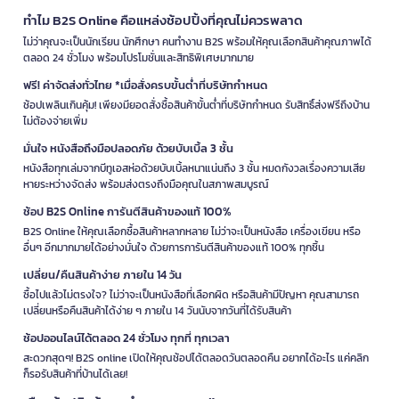
ทำไม B2S Online คือแหล่งช้อปปิ้งที่คุณไม่ควรพลาด
ไม่ว่าคุณจะเป็นนักเรียน นักศึกษา คนทำงาน B2S พร้อมให้คุณเลือกสินค้าคุณภาพได้
ตลอด 24 ชั่วโมง พร้อมโปรโมชั่นและสิทธิพิเศษมากมาย
ฟรี! ค่าจัดส่งทั่วไทย *เมื่อสั่งครบขั้นต่ำที่บริษัทกำหนด
ช้อปเพลินเกินคุ้ม! เพียงมียอดสั่งซื้อสินค้าขั้นต่ำที่บริษัทกำหนด รับสิทธิ์ส่งฟรีถึงบ้าน
ไม่ต้องจ่ายเพิ่ม
มั่นใจ หนังสือถึงมือปลอดภัย ด้วยบับเบิ้ล 3 ชั้น
หนังสือทุกเล่มจากบีทูเอสห่อด้วยบับเบิ้ลหนาแน่นถึง 3 ชั้น หมดกังวลเรื่องความเสีย
หายระหว่างจัดส่ง พร้อมส่งตรงถึงมือคุณในสภาพสมบูรณ์
ช้อป B2S Online การันตีสินค้าของแท้ 100%
B2S Online ให้คุณเลือกซื้อสินค้าหลากหลาย ไม่ว่าจะเป็นหนังสือ เครื่องเขียน หรือ
อื่นๆ อีกมากมายได้อย่างมั่นใจ ด้วยการการันตีสินค้าของแท้ 100% ทุกชิ้น
เปลี่ยน/คืนสินค้าง่าย ภายใน 14 วัน
ซื้อไปแล้วไม่ตรงใจ? ไม่ว่าจะเป็นหนังสือที่เลือกผิด หรือสินค้ามีปัญหา คุณสามารถ
เปลี่ยนหรือคืนสินค้าได้ง่าย ๆ ภายใน 14 วันนับจากวันที่ได้รับสินค้า
ช้อปออนไลน์ได้ตลอด 24 ชั่วโมง ทุกที่ ทุกเวลา
สะดวกสุดๆ! B2S online เปิดให้คุณช้อปได้ตลอดวันตลอดคืน อยากได้อะไร แค่คลิก
ก็รอรับสินค้าที่บ้านได้เลย!