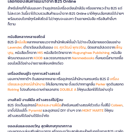
เลือกช้อปสินค้าแนะนำจาก B2S Online
สำหรับใครที่กำลังมองหา ร้านอุปกรณ์เครื่องเขียนใกล้ฉัน หรืออยากแวะร้าน B2S แต่
ไม่สะดวก วันนี้เราได้รวบรวมสินค้าแนะนำจาก B2S Online มาให้คุณเลือกสรรได้ง่ายๆ
พร้อมตอบโจทย์ทุกไลฟ์สไตล์ ไม่ว่าคุณจะมองหา ร้านขายหนังสือ หรือสินค้าอื่นๆ
ก็ตาม
หนังสือหลากหลายสไตล์
B2S มี
หนังสือ
หลากหลายแนวจากสำนักพิมพ์ชั้นนำ ไม่ว่าจะเป็นนิยายยอดนิยมอย่าง
Lavender
, ตำราเรียนเข้มข้นของ
ดร. ศุภวัฒน์ พุกเจริญ
, นิตยสารอัปเดตจาก
เพ็ญ
บุญ
, หนังสือเด็กจาก
MIS
หนังสือจิตวิทยาจาก
Mugunghwa Publishing
, หนังสือ
พัฒนาตนเองจาก
KOOB
และวรรณกรรมจาก
Nanmeebooks
ทั้งหมดนี้สามารถซื้อ
ออนไลน์ได้อย่างง่ายดายเพียงคลิกเดียว
เครื่องเขียนคู่ใจ ทุกการสร้างสรรค์
มองหาปากกาดีๆ ดินสอหลากหลาย หรืออุปกรณ์สำนักงานครบครัน B2S มี
เครื่อง
เขียนและอุปกรณ์สำนักงาน
ให้เลือกมากมาย ตั้งแต่ปากกาลูกลื่น
Parker
ชุดดินสอกด
Rotring
ไปจนถึงกระดาษถ่ายเอกสาร
DOUBLE A
ให้คุณเลือกใช้ได้อย่างจุใจ
งานศิลป์ งานฝีมือ สร้างสรรค์ไม่รู้จบ
B2S จัดเต็มอุปกรณ์
ศิลปะและงานฝีมือ
สำหรับคนสร้างสรรค์ตัวจริง ทั้งสีไม้
Colleen
,
ขาตั้งไม้บนโต๊ะ
Pyramid
และอุปกรณ์ DIY ต่างๆ จาก
MONT MARTE
ให้คุณ
สร้างสรรค์ได้อย่างไร้ขีดจำกัด
ของเล่นและของขวัญ สุดพิเศษทุกเทศกาล
มองหาของเล่นเสริมพัฒนาการ หรือของขวัญสุดพิเศษสำหรับทุกโอกาส B2S เราคัด