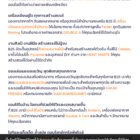
ออนไลน์ได้อย่างง่ายดายเพียงคลิกเดียว
เครื่องเขียนคู่ใจ ทุกการสร้างสรรค์
มองหาปากกาดีๆ ดินสอหลากหลาย หรืออุปกรณ์สำนักงานครบครัน B2S มี
เครื่อง
เขียนและอุปกรณ์สำนักงาน
ให้เลือกมากมาย ตั้งแต่ปากกาลูกลื่น
Parker
ชุดดินสอกด
Rotring
ไปจนถึงกระดาษถ่ายเอกสาร
DOUBLE A
ให้คุณเลือกใช้ได้อย่างจุใจ
งานศิลป์ งานฝีมือ สร้างสรรค์ไม่รู้จบ
B2S จัดเต็มอุปกรณ์
ศิลปะและงานฝีมือ
สำหรับคนสร้างสรรค์ตัวจริง ทั้งสีไม้
Colleen
,
ขาตั้งไม้บนโต๊ะ
Pyramid
และอุปกรณ์ DIY ต่างๆ จาก
MONT MARTE
ให้คุณ
สร้างสรรค์ได้อย่างไร้ขีดจำกัด
ของเล่นและของขวัญ สุดพิเศษทุกเทศกาล
มองหาของเล่นเสริมพัฒนาการ หรือของขวัญสุดพิเศษสำหรับทุกโอกาส B2S เราคัด
สรร
ของเล่นและของขวัญ
หลากหลายสไตล์ เหมาะสำหรับทุกเพศทุกวัย สร้างความสุข
และรอยยิ้มให้กับคนพิเศษของคุณ ไม่ว่าจะเป็น กระเป๋าเก็บอุณหภูมิ
KAKAO
FRIENDS
หรือเกมจดหมายรัก
SIAM BOARDGAMES
เรามีครบ!
ของใช้ในบ้าน ไอเทมที่ช่วยให้ชีวิตสะดวกสบายขึ้น
ที่ B2S เรามี
ของใช้ในบ้าน
ครบครัน ไม่ว่าจะเป็นกาต้มน้ำ
Anitech
, เครื่องฟอกอากาศ
Xiaomi
, หน้ากากอนามัยทางการแพทย์
Double A Care
และสินค้าอื่น ๆ อีกมากมาย
ให้คุณเลือกสรร
ไอทีและแก็ดเจ็ต ล้ำสมัย ตอบโจทย์ทุกไลฟ์สไตล์
B2S ได้คัดสรรสินค้า
ไอทีและแก็ดเจ็ต
คุณภาพเยี่ยมมาให้คุณเลือกสรร เพื่อตอบโจทย์