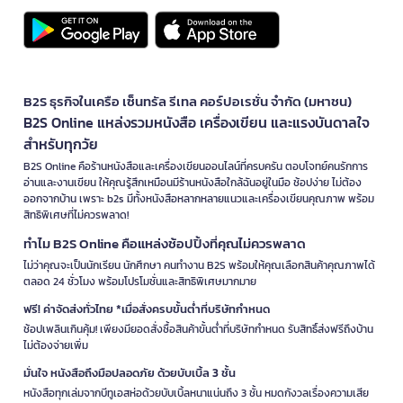
B2S ธุรกิจในเครือ เซ็นทรัล รีเทล คอร์ปอเรชั่น จำกัด (มหาชน)
B2S Online แหล่งรวมหนังสือ เครื่องเขียน และแรงบันดาลใจ
สำหรับทุกวัย
B2S Online คือร้านหนังสือและเครื่องเขียนออนไลน์ที่ครบครัน ตอบโจทย์คนรักการ
อ่านและงานเขียน ให้คุณรู้สึกเหมือนมีร้านหนังสือใกล้ฉันอยู่ในมือ ช้อปง่าย ไม่ต้อง
ออกจากบ้าน เพราะ b2s มีทั้งหนังสือหลากหลายแนวและเครื่องเขียนคุณภาพ พร้อม
สิทธิพิเศษที่ไม่ควรพลาด!
ทำไม B2S Online คือแหล่งช้อปปิ้งที่คุณไม่ควรพลาด
ไม่ว่าคุณจะเป็นนักเรียน นักศึกษา คนทำงาน B2S พร้อมให้คุณเลือกสินค้าคุณภาพได้
ตลอด 24 ชั่วโมง พร้อมโปรโมชั่นและสิทธิพิเศษมากมาย
ฟรี! ค่าจัดส่งทั่วไทย *เมื่อสั่งครบขั้นต่ำที่บริษัทกำหนด
ช้อปเพลินเกินคุ้ม! เพียงมียอดสั่งซื้อสินค้าขั้นต่ำที่บริษัทกำหนด รับสิทธิ์ส่งฟรีถึงบ้าน
ไม่ต้องจ่ายเพิ่ม
มั่นใจ หนังสือถึงมือปลอดภัย ด้วยบับเบิ้ล 3 ชั้น
หนังสือทุกเล่มจากบีทูเอสห่อด้วยบับเบิ้ลหนาแน่นถึง 3 ชั้น หมดกังวลเรื่องความเสีย