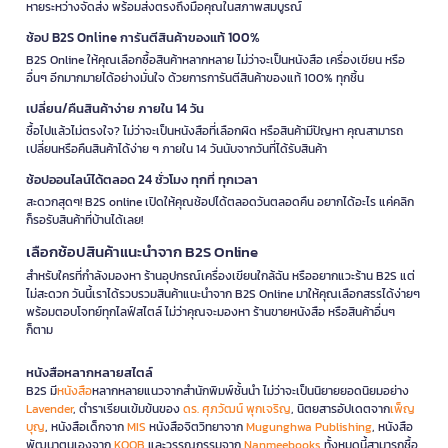
หายระหว่างจัดส่ง พร้อมส่งตรงถึงมือคุณในสภาพสมบูรณ์
ช้อป B2S Online การันตีสินค้าของแท้ 100%
B2S Online ให้คุณเลือกซื้อสินค้าหลากหลาย ไม่ว่าจะเป็นหนังสือ เครื่องเขียน หรือ
อื่นๆ อีกมากมายได้อย่างมั่นใจ ด้วยการการันตีสินค้าของแท้ 100% ทุกชิ้น
เปลี่ยน/คืนสินค้าง่าย ภายใน 14 วัน
ซื้อไปแล้วไม่ตรงใจ? ไม่ว่าจะเป็นหนังสือที่เลือกผิด หรือสินค้ามีปัญหา คุณสามารถ
เปลี่ยนหรือคืนสินค้าได้ง่าย ๆ ภายใน 14 วันนับจากวันที่ได้รับสินค้า
ช้อปออนไลน์ได้ตลอด 24 ชั่วโมง ทุกที่ ทุกเวลา
สะดวกสุดๆ! B2S online เปิดให้คุณช้อปได้ตลอดวันตลอดคืน อยากได้อะไร แค่คลิก
ก็รอรับสินค้าที่บ้านได้เลย!
เลือกช้อปสินค้าแนะนำจาก B2S Online
สำหรับใครที่กำลังมองหา ร้านอุปกรณ์เครื่องเขียนใกล้ฉัน หรืออยากแวะร้าน B2S แต่
ไม่สะดวก วันนี้เราได้รวบรวมสินค้าแนะนำจาก B2S Online มาให้คุณเลือกสรรได้ง่ายๆ
พร้อมตอบโจทย์ทุกไลฟ์สไตล์ ไม่ว่าคุณจะมองหา ร้านขายหนังสือ หรือสินค้าอื่นๆ
ก็ตาม
หนังสือหลากหลายสไตล์
B2S มี
หนังสือ
หลากหลายแนวจากสำนักพิมพ์ชั้นนำ ไม่ว่าจะเป็นนิยายยอดนิยมอย่าง
Lavender
, ตำราเรียนเข้มข้นของ
ดร. ศุภวัฒน์ พุกเจริญ
, นิตยสารอัปเดตจาก
เพ็ญ
บุญ
, หนังสือเด็กจาก
MIS
หนังสือจิตวิทยาจาก
Mugunghwa Publishing
, หนังสือ
พัฒนาตนเองจาก
KOOB
และวรรณกรรมจาก
Nanmeebooks
ทั้งหมดนี้สามารถซื้อ