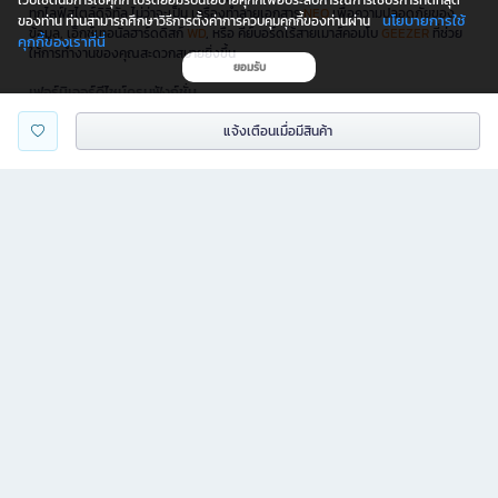
เว็บไซต์นี้มีการใช้คุกกี้ โปรดยอมรับนโยบายคุกกี้เพื่อประสบการณ์การใช้บริการที่ดีที่สุด
ทุกไลฟ์สไตล์ดิจิทัล ไม่ว่าจะเป็น เครื่องทำลายเอกสาร
NEO
เพื่อความปลอดภัยของ
นโยบายการใช้
ของท่าน ท่านสามารถศึกษาวิธีการตั้งค่าการควบคุมคุกกี้ของท่านผ่าน
ข้อมูล, เอ็กซ์เทอนัลฮาร์ดดิสก์
WD
, หรือ คีย์บอร์ดไร้สายเมาส์คอมโบ
GEEZER
ที่ช่วย
คุกกี้ของเราที่นี่
ให้การทำงานของคุณสะดวกสบายยิ่งขึ้น
ยอมรับ
เฟอร์นิเจอร์ดีไซน์ครบฟังก์ชั่น
นอกจากนี้ B2S ยังมี
เฟอร์นิเจอร์
ครบทุกฟังก์ชันให้คุณได้เลือกสรรเพื่อตกแต่งบ้าน
แจ้งเตือนเมื่อมีสินค้า
และที่ทำงาน ไม่ว่าจะเป็นโต๊ะทำงานพับได้ จากแบรนด์
ONE
หรือ เก้าอี้ทำงาน
Furradec
ก็มีให้เลือกครบครัน
โปรโมชั่นและสิทธิพิเศษ
B2S จัดเต็มโปรโมชั่นและสิทธิพิเศษมากมายให้คุณเลือกช้อปออนไลน์ได้อย่างจุใจ
อัปเดตทุกเดือนกับแคมเปญลดราคาแรง
ทั้งสินค้าเครื่องเขียน หนังสือขายดี และไอเทมไลฟ์สไตล์สุดชิค พร้อมคูปองส่วนลด
และดีลพิเศษเมื่อช้อปผ่าน B2S.co.th เท่านั้น นอกจากนี้ B2S ยังใจดีส่งฟรีทั่วประเทศ
*เมื่อสั่งครบขั้นต่ำที่บริษัทกำหนด
B2S จัดเต็มโปรโมชั่นและสิทธิพิเศษเพียบ ช้อปออนไลน์ได้เลย! ลดแรงทุกเดือน ทั้ง
เครื่องเขียน หนังสือดัง ของไอเทมไลฟ์สไตล์สุดชิค พร้อมคูปองส่วนลดพิเศษเมื่อซื้อ
ผ่าน B2S.co.th เท่านั้น และส่งฟรีทั่วไทย *เมื่อสั่งครบขั้นต่ำที่บริษัทกำหนด
B2S มีทุกอย่างตอบโจทย์ทุกไลฟ์สไตล์ ไม่ว่าจะเป็นอุปกรณ์อ่านเขียน เครื่องเขียน
ของเล่นเสริมพัฒนาการ หรือเฟอร์นิเจอร์ ช้อปง่าย สะดวก ทุกที่ ทุกเวลา แค่มี App
B2S
สมัคร B2S Club รับข่าวสารโปรโมชั่นก่อนใคร และสิทธิพิเศษเฉพาะสมาชิก! คลิกเลย
สมัครสมาชิกเลย!
👉