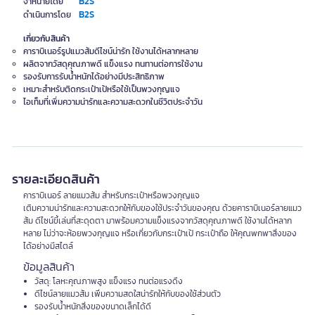
B2S
จำหน่ายโดย
B2S
ดำเนินการโดย
เกี่ยวกับสินค้า
คาราบิเนอร์รูปแมวส้มดีไซน์น่ารัก ใช้งานได้หลากหลาย
ผลิตจากวัสดุคุณภาพดี แข็งแรง ทนทานต่อการใช้งาน
รองรับการรับน้ำหนักได้อย่างมีประสิทธิภาพ
เหมาะสำหรับติดกระเป๋าเป้หรือใช้เป็นพวงกุญแจ
ไอเท็มที่เพิ่มความน่ารักและความสะดวกในชีวิตประจำวัน
รายละเอียดสินค้า
คาราบิเนอร์ ลายแมวส้ม สำหรับกระเป๋าหรือพวงกุญแจ
เติมความน่ารักและความสะดวกให้กับของใช้ประจำวันของคุณ ด้วยคาราบิเนอร์ลายแมว
ส้ม ดีไซน์ขี้เล่นที่สะดุดตา มาพร้อมความแข็งแรงจากวัสดุคุณภาพดี ใช้งานได้หลาก
หลาย ไม่ว่าจะห้อยพวงกุญแจ หรือเกี่ยวกับกระเป๋าเป้ กระเป๋าถือ ให้คุณพกพาสิ่งของ
ได้อย่างมีสไตล์
ข้อมูลสินค้า
วัสดุ: โลหะคุณภาพสูง แข็งแรง ทนต่อแรงดึง
ดีไซน์ลายแมวส้ม เพิ่มความสดใสน่ารักให้กับของใช้ส่วนตัว
รองรับน้ำหนักสิ่งของขนาดเล็กได้ดี