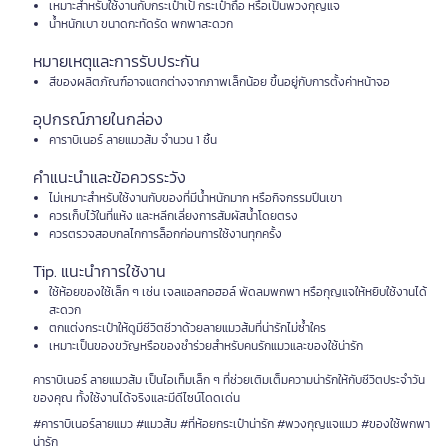
เหมาะสำหรับใช้งานกับกระเป๋าเป้ กระเป๋าถือ หรือเป็นพวงกุญแจ
น้ำหนักเบา ขนาดกะทัดรัด พกพาสะดวก
หมายเหตุและการรับประกัน
สีของผลิตภัณฑ์อาจแตกต่างจากภาพเล็กน้อย ขึ้นอยู่กับการตั้งค่าหน้าจอ
อุปกรณ์ภายในกล่อง
คาราบิเนอร์ ลายแมวส้ม จำนวน 1 ชิ้น
คำแนะนำและข้อควรระวัง
ไม่เหมาะสำหรับใช้งานกับของที่มีน้ำหนักมาก หรือกิจกรรมปีนเขา
ควรเก็บไว้ในที่แห้ง และหลีกเลี่ยงการสัมผัสน้ำโดยตรง
ควรตรวจสอบกลไกการล็อกก่อนการใช้งานทุกครั้ง
Tip. แนะนำการใช้งาน
ใช้ห้อยของใช้เล็ก ๆ เช่น เจลแอลกอฮอล์ พัดลมพกพา หรือกุญแจให้หยิบใช้งานได้
สะดวก
ตกแต่งกระเป๋าให้ดูมีชีวิตชีวาด้วยลายแมวส้มที่น่ารักไม่ซ้ำใคร
เหมาะเป็นของขวัญหรือของชำร่วยสำหรับคนรักแมวและของใช้น่ารัก
คาราบิเนอร์ ลายแมวส้ม เป็นไอเท็มเล็ก ๆ ที่ช่วยเติมเต็มความน่ารักให้กับชีวิตประจำวัน
ของคุณ ทั้งใช้งานได้จริงและมีดีไซน์โดดเด่น
#คาราบิเนอร์ลายแมว #แมวส้ม #ที่ห้อยกระเป๋าน่ารัก #พวงกุญแจแมว #ของใช้พกพา
น่ารัก