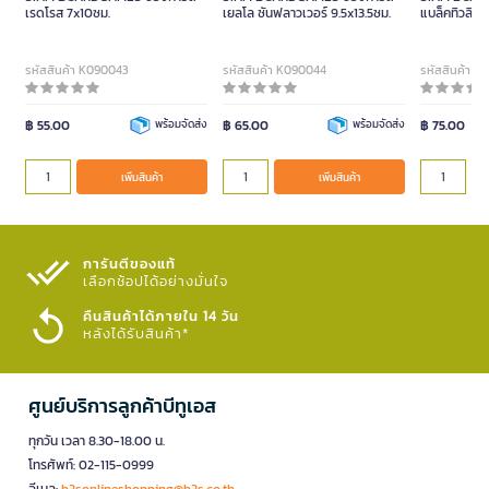
เรดโรส 7x10ซม.
เยลโล ซันฟลาวเวอร์ 9.5x13.5ซม.
แบล็คทิวลิป 
รหัสสินค้า K090043
รหัสสินค้า K090044
รหัสสินค้า 
฿ 55.00
พร้อมจัดส่ง
฿ 65.00
พร้อมจัดส่ง
฿ 75.00
เพิ่มสินค้า
เพิ่มสินค้า
การันตีของแท้
เลือกช้อปได้อย่างมั่นใจ​
คืนสินค้าได้ภายใน 14 วัน
หลังได้รับสินค้า*
ศูนย์บริการลูกค้าบีทูเอส
ทุกวัน เวลา 8.30-18.00 น.
โทรศัพท์: 02-115-0999