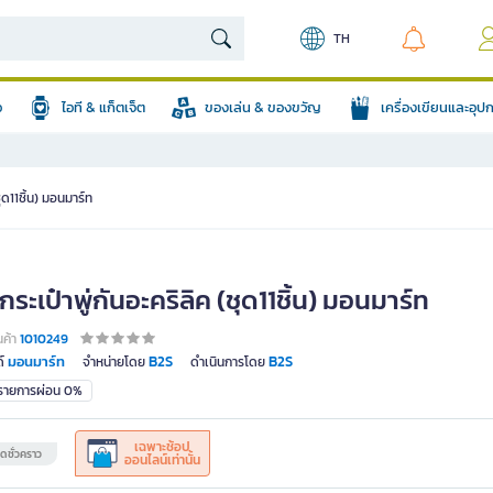
TH
อ
ไอที & แก็ตเจ็ต
ของเล่น & ของขวัญ
เครื่องเขียนและอุ
ชุด11ชิ้น) มอนมาร์ท
กระเป๋าพู่กันอะคริลิค (ชุด11ชิ้น) มอนมาร์ท
นค้า
1010249
มอนมาร์ท
B2S
B2S
์
จำหน่ายโดย
ดำเนินการโดย
มรายการผ่อน 0%
เฉพาะช้อป
ดชั่วคราว
ออนไลน์เท่านั้น