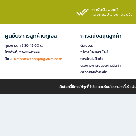
การันตีของแท้
เลือกช้อปได้อย่างมั่นใจ​
ศูนย์บริการลูกค้าบีทูเอส
การสนับสนุนลูกค้า
ทุกวัน เวลา 8.30-18.00 น.
ติดต่อเรา
โทรศัพท์: 02-115-0999
วิธีการช้อปออนไลน์
อีเมล:
b2sonlineshopping@b2s.co.th
การจัดส่งสินค้า
นโยบายการเปลี่ยน/คืนสินค้า
ตรวจสอบคำสั่งซื้อ
เว็บไซต์นี้มีการใช้คุกกี้ โปรดยอมรับนโยบายคุกกี้เพื่