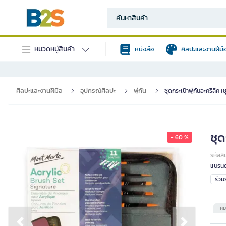
หมวดหมู่สินค้า
หนังสือ
ศิลปะและงานฝีมื
ศิลปะและงานฝีมือ
อุปกรณ์ศิลปะ
พู่กัน
ชุดกระเป๋าพู่กันอะคริลิค (
ชุด
- 60 %
รหัสสิ
แบรนด
ร่ว
หม