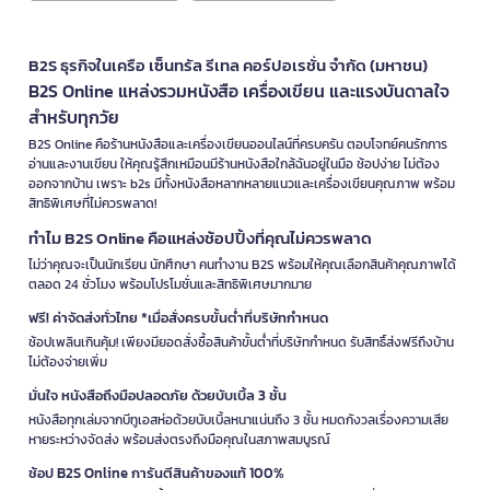
B2S ธุรกิจในเครือ เซ็นทรัล รีเทล คอร์ปอเรชั่น จำกัด (มหาชน)
B2S Online แหล่งรวมหนังสือ เครื่องเขียน และแรงบันดาลใจ
สำหรับทุกวัย
B2S Online คือร้านหนังสือและเครื่องเขียนออนไลน์ที่ครบครัน ตอบโจทย์คนรักการ
อ่านและงานเขียน ให้คุณรู้สึกเหมือนมีร้านหนังสือใกล้ฉันอยู่ในมือ ช้อปง่าย ไม่ต้อง
ออกจากบ้าน เพราะ b2s มีทั้งหนังสือหลากหลายแนวและเครื่องเขียนคุณภาพ พร้อม
สิทธิพิเศษที่ไม่ควรพลาด!
ทำไม B2S Online คือแหล่งช้อปปิ้งที่คุณไม่ควรพลาด
ไม่ว่าคุณจะเป็นนักเรียน นักศึกษา คนทำงาน B2S พร้อมให้คุณเลือกสินค้าคุณภาพได้
ตลอด 24 ชั่วโมง พร้อมโปรโมชั่นและสิทธิพิเศษมากมาย
ฟรี! ค่าจัดส่งทั่วไทย *เมื่อสั่งครบขั้นต่ำที่บริษัทกำหนด
ช้อปเพลินเกินคุ้ม! เพียงมียอดสั่งซื้อสินค้าขั้นต่ำที่บริษัทกำหนด รับสิทธิ์ส่งฟรีถึงบ้าน
ไม่ต้องจ่ายเพิ่ม
มั่นใจ หนังสือถึงมือปลอดภัย ด้วยบับเบิ้ล 3 ชั้น
หนังสือทุกเล่มจากบีทูเอสห่อด้วยบับเบิ้ลหนาแน่นถึง 3 ชั้น หมดกังวลเรื่องความเสีย
หายระหว่างจัดส่ง พร้อมส่งตรงถึงมือคุณในสภาพสมบูรณ์
ช้อป B2S Online การันตีสินค้าของแท้ 100%