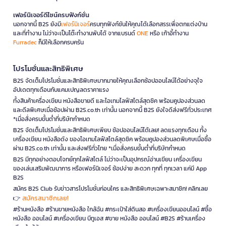
เฟอร์นิเจอร์ดีไซน์ครบฟังก์ชั่น
นอกจากนี้ B2S ยังมี
เฟอร์นิเจอร์
ครบทุกฟังก์ชันให้คุณได้เลือกสรรเพื่อตกแต่งบ้าน
และที่ทำงาน ไม่ว่าจะเป็นโต๊ะทำงานพับได้ จากแบรนด์
ONE
หรือ เก้าอี้ทำงาน
Furradec
ก็มีให้เลือกครบครัน
โปรโมชั่นและสิทธิพิเศษ
B2S จัดเต็มโปรโมชั่นและสิทธิพิเศษมากมายให้คุณเลือกช้อปออนไลน์ได้อย่างจุใจ
อัปเดตทุกเดือนกับแคมเปญลดราคาแรง
ทั้งสินค้าเครื่องเขียน หนังสือขายดี และไอเทมไลฟ์สไตล์สุดชิค พร้อมคูปองส่วนลด
และดีลพิเศษเมื่อช้อปผ่าน B2S.co.th เท่านั้น นอกจากนี้ B2S ยังใจดีส่งฟรีทั่วประเทศ
*เมื่อสั่งครบขั้นต่ำที่บริษัทกำหนด
B2S จัดเต็มโปรโมชั่นและสิทธิพิเศษเพียบ ช้อปออนไลน์ได้เลย! ลดแรงทุกเดือน ทั้ง
เครื่องเขียน หนังสือดัง ของไอเทมไลฟ์สไตล์สุดชิค พร้อมคูปองส่วนลดพิเศษเมื่อซื้อ
ผ่าน B2S.co.th เท่านั้น และส่งฟรีทั่วไทย *เมื่อสั่งครบขั้นต่ำที่บริษัทกำหนด
B2S มีทุกอย่างตอบโจทย์ทุกไลฟ์สไตล์ ไม่ว่าจะเป็นอุปกรณ์อ่านเขียน เครื่องเขียน
ของเล่นเสริมพัฒนาการ หรือเฟอร์นิเจอร์ ช้อปง่าย สะดวก ทุกที่ ทุกเวลา แค่มี App
B2S
สมัคร B2S Club รับข่าวสารโปรโมชั่นก่อนใคร และสิทธิพิเศษเฉพาะสมาชิก! คลิกเลย
สมัครสมาชิกเลย!
👉
#ร้านหนังสือ #ร้านขายหนังสือ ใกล้ฉัน #กระเป๋าใส่ดินสอ #เครื่องเขียนออนไลน์ #ซื้อ
หนังสือ ออนไลน์ #เครื่องเขียน บีทูเอส #ขาย หนังสือ ออนไลน์ #B2S #ร้านเครื่อง