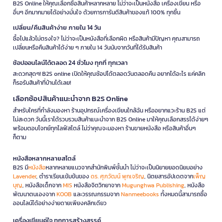
B2S Online ให้คุณเลือกซื้อสินค้าหลากหลาย ไม่ว่าจะเป็นหนังสือ เครื่องเขียน หรือ
อื่นๆ อีกมากมายได้อย่างมั่นใจ ด้วยการการันตีสินค้าของแท้ 100% ทุกชิ้น
เปลี่ยน/คืนสินค้าง่าย ภายใน 14 วัน
ซื้อไปแล้วไม่ตรงใจ? ไม่ว่าจะเป็นหนังสือที่เลือกผิด หรือสินค้ามีปัญหา คุณสามารถ
เปลี่ยนหรือคืนสินค้าได้ง่าย ๆ ภายใน 14 วันนับจากวันที่ได้รับสินค้า
ช้อปออนไลน์ได้ตลอด 24 ชั่วโมง ทุกที่ ทุกเวลา
สะดวกสุดๆ! B2S online เปิดให้คุณช้อปได้ตลอดวันตลอดคืน อยากได้อะไร แค่คลิก
ก็รอรับสินค้าที่บ้านได้เลย!
เลือกช้อปสินค้าแนะนำจาก B2S Online
สำหรับใครที่กำลังมองหา ร้านอุปกรณ์เครื่องเขียนใกล้ฉัน หรืออยากแวะร้าน B2S แต่
ไม่สะดวก วันนี้เราได้รวบรวมสินค้าแนะนำจาก B2S Online มาให้คุณเลือกสรรได้ง่ายๆ
พร้อมตอบโจทย์ทุกไลฟ์สไตล์ ไม่ว่าคุณจะมองหา ร้านขายหนังสือ หรือสินค้าอื่นๆ
ก็ตาม
หนังสือหลากหลายสไตล์
B2S มี
หนังสือ
หลากหลายแนวจากสำนักพิมพ์ชั้นนำ ไม่ว่าจะเป็นนิยายยอดนิยมอย่าง
Lavender
, ตำราเรียนเข้มข้นของ
ดร. ศุภวัฒน์ พุกเจริญ
, นิตยสารอัปเดตจาก
เพ็ญ
บุญ
, หนังสือเด็กจาก
MIS
หนังสือจิตวิทยาจาก
Mugunghwa Publishing
, หนังสือ
พัฒนาตนเองจาก
KOOB
และวรรณกรรมจาก
Nanmeebooks
ทั้งหมดนี้สามารถซื้อ
ออนไลน์ได้อย่างง่ายดายเพียงคลิกเดียว
เครื่องเขียนคู่ใจ ทุกการสร้างสรรค์