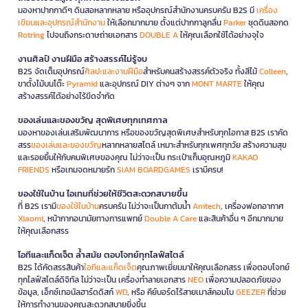
มองหาปากกาดีๆ ดินสอหลากหลาย หรืออุปกรณ์สำนักงานครบครัน B2S มี
เครื่อง
เขียนและอุปกรณ์สำนักงาน
ให้เลือกมากมาย ตั้งแต่ปากกาลูกลื่น
Parker
ชุดดินสอกด
Rotring
ไปจนถึงกระดาษถ่ายเอกสาร
DOUBLE A
ให้คุณเลือกใช้ได้อย่างจุใจ
งานศิลป์ งานฝีมือ สร้างสรรค์ไม่รู้จบ
B2S จัดเต็มอุปกรณ์
ศิลปะและงานฝีมือ
สำหรับคนสร้างสรรค์ตัวจริง ทั้งสีไม้
Colleen
,
ขาตั้งไม้บนโต๊ะ
Pyramid
และอุปกรณ์ DIY ต่างๆ จาก
MONT MARTE
ให้คุณ
สร้างสรรค์ได้อย่างไร้ขีดจำกัด
ของเล่นและของขวัญ สุดพิเศษทุกเทศกาล
มองหาของเล่นเสริมพัฒนาการ หรือของขวัญสุดพิเศษสำหรับทุกโอกาส B2S เราคัด
สรร
ของเล่นและของขวัญ
หลากหลายสไตล์ เหมาะสำหรับทุกเพศทุกวัย สร้างความสุข
และรอยยิ้มให้กับคนพิเศษของคุณ ไม่ว่าจะเป็น กระเป๋าเก็บอุณหภูมิ
KAKAO
FRIENDS
หรือเกมจดหมายรัก
SIAM BOARDGAMES
เรามีครบ!
ของใช้ในบ้าน ไอเทมที่ช่วยให้ชีวิตสะดวกสบายขึ้น
ที่ B2S เรามี
ของใช้ในบ้าน
ครบครัน ไม่ว่าจะเป็นกาต้มน้ำ
Anitech
, เครื่องฟอกอากาศ
Xiaomi
, หน้ากากอนามัยทางการแพทย์
Double A Care
และสินค้าอื่น ๆ อีกมากมาย
ให้คุณเลือกสรร
ไอทีและแก็ดเจ็ต ล้ำสมัย ตอบโจทย์ทุกไลฟ์สไตล์
B2S ได้คัดสรรสินค้า
ไอทีและแก็ดเจ็ต
คุณภาพเยี่ยมมาให้คุณเลือกสรร เพื่อตอบโจทย์
ทุกไลฟ์สไตล์ดิจิทัล ไม่ว่าจะเป็น เครื่องทำลายเอกสาร
NEO
เพื่อความปลอดภัยของ
ข้อมูล, เอ็กซ์เทอนัลฮาร์ดดิสก์
WD
, หรือ คีย์บอร์ดไร้สายเมาส์คอมโบ
GEEZER
ที่ช่วย
ให้การทำงานของคุณสะดวกสบายยิ่งขึ้น