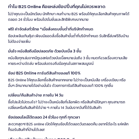
ทำไม B2S Online คือแหล่งช้อปปิ้งที่คุณไม่ควรพลาด
ไม่ว่าคุณจะเป็นนักเรียน นักศึกษา คนทำงาน B2S พร้อมให้คุณเลือกสินค้าคุณภาพได้
ตลอด 24 ชั่วโมง พร้อมโปรโมชั่นและสิทธิพิเศษมากมาย
ฟรี! ค่าจัดส่งทั่วไทย *เมื่อสั่งครบขั้นต่ำที่บริษัทกำหนด
ช้อปเพลินเกินคุ้ม! เพียงมียอดสั่งซื้อสินค้าขั้นต่ำที่บริษัทกำหนด รับสิทธิ์ส่งฟรีถึงบ้าน
ไม่ต้องจ่ายเพิ่ม
มั่นใจ หนังสือถึงมือปลอดภัย ด้วยบับเบิ้ล 3 ชั้น
หนังสือทุกเล่มจากบีทูเอสห่อด้วยบับเบิ้ลหนาแน่นถึง 3 ชั้น หมดกังวลเรื่องความเสีย
หายระหว่างจัดส่ง พร้อมส่งตรงถึงมือคุณในสภาพสมบูรณ์
ช้อป B2S Online การันตีสินค้าของแท้ 100%
B2S Online ให้คุณเลือกซื้อสินค้าหลากหลาย ไม่ว่าจะเป็นหนังสือ เครื่องเขียน หรือ
อื่นๆ อีกมากมายได้อย่างมั่นใจ ด้วยการการันตีสินค้าของแท้ 100% ทุกชิ้น
เปลี่ยน/คืนสินค้าง่าย ภายใน 14 วัน
ซื้อไปแล้วไม่ตรงใจ? ไม่ว่าจะเป็นหนังสือที่เลือกผิด หรือสินค้ามีปัญหา คุณสามารถ
เปลี่ยนหรือคืนสินค้าได้ง่าย ๆ ภายใน 14 วันนับจากวันที่ได้รับสินค้า
ช้อปออนไลน์ได้ตลอด 24 ชั่วโมง ทุกที่ ทุกเวลา
สะดวกสุดๆ! B2S online เปิดให้คุณช้อปได้ตลอดวันตลอดคืน อยากได้อะไร แค่คลิก
ก็รอรับสินค้าที่บ้านได้เลย!