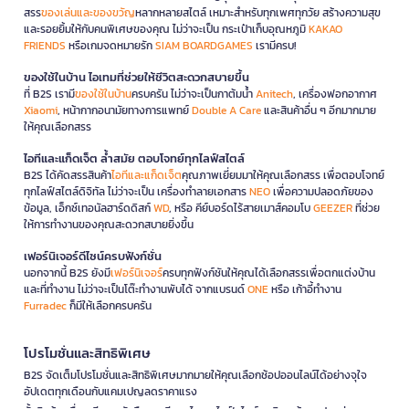
สรร
ของเล่นและของขวัญ
หลากหลายสไตล์ เหมาะสำหรับทุกเพศทุกวัย สร้างความสุข
และรอยยิ้มให้กับคนพิเศษของคุณ ไม่ว่าจะเป็น กระเป๋าเก็บอุณหภูมิ
KAKAO
FRIENDS
หรือเกมจดหมายรัก
SIAM BOARDGAMES
เรามีครบ!
ของใช้ในบ้าน ไอเทมที่ช่วยให้ชีวิตสะดวกสบายขึ้น
ที่ B2S เรามี
ของใช้ในบ้าน
ครบครัน ไม่ว่าจะเป็นกาต้มน้ำ
Anitech
, เครื่องฟอกอากาศ
Xiaomi
, หน้ากากอนามัยทางการแพทย์
Double A Care
และสินค้าอื่น ๆ อีกมากมาย
ให้คุณเลือกสรร
ไอทีและแก็ดเจ็ต ล้ำสมัย ตอบโจทย์ทุกไลฟ์สไตล์
B2S ได้คัดสรรสินค้า
ไอทีและแก็ดเจ็ต
คุณภาพเยี่ยมมาให้คุณเลือกสรร เพื่อตอบโจทย์
ทุกไลฟ์สไตล์ดิจิทัล ไม่ว่าจะเป็น เครื่องทำลายเอกสาร
NEO
เพื่อความปลอดภัยของ
ข้อมูล, เอ็กซ์เทอนัลฮาร์ดดิสก์
WD
, หรือ คีย์บอร์ดไร้สายเมาส์คอมโบ
GEEZER
ที่ช่วย
ให้การทำงานของคุณสะดวกสบายยิ่งขึ้น
เฟอร์นิเจอร์ดีไซน์ครบฟังก์ชั่น
นอกจากนี้ B2S ยังมี
เฟอร์นิเจอร์
ครบทุกฟังก์ชันให้คุณได้เลือกสรรเพื่อตกแต่งบ้าน
และที่ทำงาน ไม่ว่าจะเป็นโต๊ะทำงานพับได้ จากแบรนด์
ONE
หรือ เก้าอี้ทำงาน
Furradec
ก็มีให้เลือกครบครัน
โปรโมชั่นและสิทธิพิเศษ
B2S จัดเต็มโปรโมชั่นและสิทธิพิเศษมากมายให้คุณเลือกช้อปออนไลน์ได้อย่างจุใจ
อัปเดตทุกเดือนกับแคมเปญลดราคาแรง