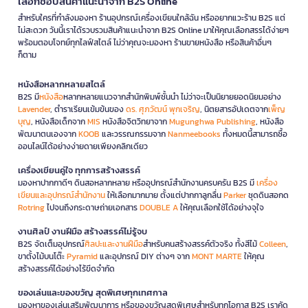
เลือกช้อปสินค้าแนะนำจาก B2S Online
สำหรับใครที่กำลังมองหา ร้านอุปกรณ์เครื่องเขียนใกล้ฉัน หรืออยากแวะร้าน B2S แต่
ไม่สะดวก วันนี้เราได้รวบรวมสินค้าแนะนำจาก B2S Online มาให้คุณเลือกสรรได้ง่ายๆ
พร้อมตอบโจทย์ทุกไลฟ์สไตล์ ไม่ว่าคุณจะมองหา ร้านขายหนังสือ หรือสินค้าอื่นๆ
ก็ตาม
หนังสือหลากหลายสไตล์
B2S มี
หนังสือ
หลากหลายแนวจากสำนักพิมพ์ชั้นนำ ไม่ว่าจะเป็นนิยายยอดนิยมอย่าง
Lavender
, ตำราเรียนเข้มข้นของ
ดร. ศุภวัฒน์ พุกเจริญ
, นิตยสารอัปเดตจาก
เพ็ญ
บุญ
, หนังสือเด็กจาก
MIS
หนังสือจิตวิทยาจาก
Mugunghwa Publishing
, หนังสือ
พัฒนาตนเองจาก
KOOB
และวรรณกรรมจาก
Nanmeebooks
ทั้งหมดนี้สามารถซื้อ
ออนไลน์ได้อย่างง่ายดายเพียงคลิกเดียว
เครื่องเขียนคู่ใจ ทุกการสร้างสรรค์
มองหาปากกาดีๆ ดินสอหลากหลาย หรืออุปกรณ์สำนักงานครบครัน B2S มี
เครื่อง
เขียนและอุปกรณ์สำนักงาน
ให้เลือกมากมาย ตั้งแต่ปากกาลูกลื่น
Parker
ชุดดินสอกด
Rotring
ไปจนถึงกระดาษถ่ายเอกสาร
DOUBLE A
ให้คุณเลือกใช้ได้อย่างจุใจ
งานศิลป์ งานฝีมือ สร้างสรรค์ไม่รู้จบ
B2S จัดเต็มอุปกรณ์
ศิลปะและงานฝีมือ
สำหรับคนสร้างสรรค์ตัวจริง ทั้งสีไม้
Colleen
,
ขาตั้งไม้บนโต๊ะ
Pyramid
และอุปกรณ์ DIY ต่างๆ จาก
MONT MARTE
ให้คุณ
สร้างสรรค์ได้อย่างไร้ขีดจำกัด
ของเล่นและของขวัญ สุดพิเศษทุกเทศกาล
มองหาของเล่นเสริมพัฒนาการ หรือของขวัญสุดพิเศษสำหรับทุกโอกาส B2S เราคัด