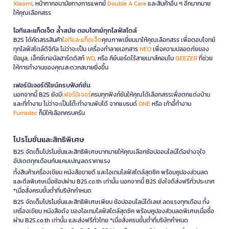
Xiaomi
, หน้ากากอนามัยทางการแพทย์
Double A Care
และสินค้าอื่น ๆ อีกมากมาย
ให้คุณเลือกสรร
ไอทีและแก็ดเจ็ต ล้ำสมัย ตอบโจทย์ทุกไลฟ์สไตล์
B2S ได้คัดสรรสินค้า
ไอทีและแก็ดเจ็ต
คุณภาพเยี่ยมมาให้คุณเลือกสรร เพื่อตอบโจทย์
ทุกไลฟ์สไตล์ดิจิทัล ไม่ว่าจะเป็น เครื่องทำลายเอกสาร
NEO
เพื่อความปลอดภัยของ
ข้อมูล, เอ็กซ์เทอนัลฮาร์ดดิสก์
WD
, หรือ คีย์บอร์ดไร้สายเมาส์คอมโบ
GEEZER
ที่ช่วย
ให้การทำงานของคุณสะดวกสบายยิ่งขึ้น
เฟอร์นิเจอร์ดีไซน์ครบฟังก์ชั่น
นอกจากนี้ B2S ยังมี
เฟอร์นิเจอร์
ครบทุกฟังก์ชันให้คุณได้เลือกสรรเพื่อตกแต่งบ้าน
และที่ทำงาน ไม่ว่าจะเป็นโต๊ะทำงานพับได้ จากแบรนด์
ONE
หรือ เก้าอี้ทำงาน
Furradec
ก็มีให้เลือกครบครัน
โปรโมชั่นและสิทธิพิเศษ
B2S จัดเต็มโปรโมชั่นและสิทธิพิเศษมากมายให้คุณเลือกช้อปออนไลน์ได้อย่างจุใจ
อัปเดตทุกเดือนกับแคมเปญลดราคาแรง
ทั้งสินค้าเครื่องเขียน หนังสือขายดี และไอเทมไลฟ์สไตล์สุดชิค พร้อมคูปองส่วนลด
และดีลพิเศษเมื่อช้อปผ่าน B2S.co.th เท่านั้น นอกจากนี้ B2S ยังใจดีส่งฟรีทั่วประเทศ
*เมื่อสั่งครบขั้นต่ำที่บริษัทกำหนด
B2S จัดเต็มโปรโมชั่นและสิทธิพิเศษเพียบ ช้อปออนไลน์ได้เลย! ลดแรงทุกเดือน ทั้ง
เครื่องเขียน หนังสือดัง ของไอเทมไลฟ์สไตล์สุดชิค พร้อมคูปองส่วนลดพิเศษเมื่อซื้อ
ผ่าน B2S.co.th เท่านั้น และส่งฟรีทั่วไทย *เมื่อสั่งครบขั้นต่ำที่บริษัทกำหนด