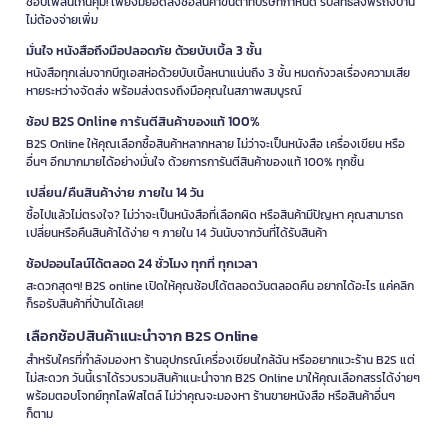
ช้อปเพลินเกินคุ้ม! เพียงมียอดสั่งซื้อสินค้าขั้นต่ำที่บริษัทกำหนด รับสิทธิ์ส่งฟรีถึงบ้าน
ไม่ต้องจ่ายเพิ่ม
มั่นใจ หนังสือถึงมือปลอดภัย ด้วยบับเบิ้ล 3 ชั้น
หนังสือทุกเล่มจากบีทูเอสห่อด้วยบับเบิ้ลหนาแน่นถึง 3 ชั้น หมดกังวลเรื่องความเสีย
หายระหว่างจัดส่ง พร้อมส่งตรงถึงมือคุณในสภาพสมบูรณ์
ช้อป B2S Online การันตีสินค้าของแท้ 100%
B2S Online ให้คุณเลือกซื้อสินค้าหลากหลาย ไม่ว่าจะเป็นหนังสือ เครื่องเขียน หรือ
อื่นๆ อีกมากมายได้อย่างมั่นใจ ด้วยการการันตีสินค้าของแท้ 100% ทุกชิ้น
เปลี่ยน/คืนสินค้าง่าย ภายใน 14 วัน
ซื้อไปแล้วไม่ตรงใจ? ไม่ว่าจะเป็นหนังสือที่เลือกผิด หรือสินค้ามีปัญหา คุณสามารถ
เปลี่ยนหรือคืนสินค้าได้ง่าย ๆ ภายใน 14 วันนับจากวันที่ได้รับสินค้า
ช้อปออนไลน์ได้ตลอด 24 ชั่วโมง ทุกที่ ทุกเวลา
สะดวกสุดๆ! B2S online เปิดให้คุณช้อปได้ตลอดวันตลอดคืน อยากได้อะไร แค่คลิก
ก็รอรับสินค้าที่บ้านได้เลย!
เลือกช้อปสินค้าแนะนำจาก B2S Online
สำหรับใครที่กำลังมองหา ร้านอุปกรณ์เครื่องเขียนใกล้ฉัน หรืออยากแวะร้าน B2S แต่
ไม่สะดวก วันนี้เราได้รวบรวมสินค้าแนะนำจาก B2S Online มาให้คุณเลือกสรรได้ง่ายๆ
พร้อมตอบโจทย์ทุกไลฟ์สไตล์ ไม่ว่าคุณจะมองหา ร้านขายหนังสือ หรือสินค้าอื่นๆ
ก็ตาม