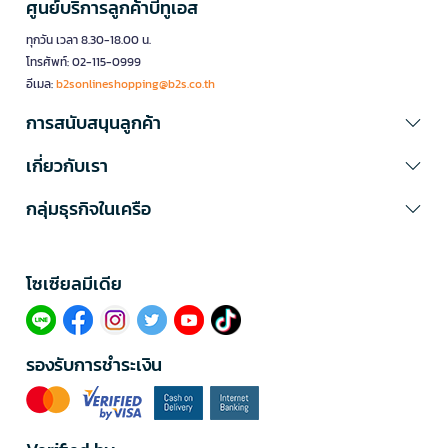
ศูนย์บริการลูกค้าบีทูเอส
ทุกวัน เวลา 8.30-18.00 น.
โทรศัพท์: 02-115-0999
อีเมล:
b2sonlineshopping@b2s.co.th
การสนับสนุนลูกค้า
เกี่ยวกับเรา
กลุ่มธุรกิจในเครือ
โซเซียลมีเดีย​
รองรับการชำระเงิน