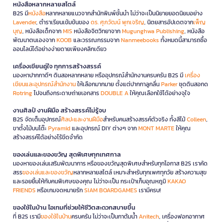
หนังสือหลากหลายสไตล์
B2S มี
หนังสือ
หลากหลายแนวจากสำนักพิมพ์ชั้นนำ ไม่ว่าจะเป็นนิยายยอดนิยมอย่าง
Lavender
, ตำราเรียนเข้มข้นของ
ดร. ศุภวัฒน์ พุกเจริญ
, นิตยสารอัปเดตจาก
เพ็ญ
บุญ
, หนังสือเด็กจาก
MIS
หนังสือจิตวิทยาจาก
Mugunghwa Publishing
, หนังสือ
พัฒนาตนเองจาก
KOOB
และวรรณกรรมจาก
Nanmeebooks
ทั้งหมดนี้สามารถซื้อ
ออนไลน์ได้อย่างง่ายดายเพียงคลิกเดียว
เครื่องเขียนคู่ใจ ทุกการสร้างสรรค์
มองหาปากกาดีๆ ดินสอหลากหลาย หรืออุปกรณ์สำนักงานครบครัน B2S มี
เครื่อง
เขียนและอุปกรณ์สำนักงาน
ให้เลือกมากมาย ตั้งแต่ปากกาลูกลื่น
Parker
ชุดดินสอกด
Rotring
ไปจนถึงกระดาษถ่ายเอกสาร
DOUBLE A
ให้คุณเลือกใช้ได้อย่างจุใจ
งานศิลป์ งานฝีมือ สร้างสรรค์ไม่รู้จบ
B2S จัดเต็มอุปกรณ์
ศิลปะและงานฝีมือ
สำหรับคนสร้างสรรค์ตัวจริง ทั้งสีไม้
Colleen
,
ขาตั้งไม้บนโต๊ะ
Pyramid
และอุปกรณ์ DIY ต่างๆ จาก
MONT MARTE
ให้คุณ
สร้างสรรค์ได้อย่างไร้ขีดจำกัด
ของเล่นและของขวัญ สุดพิเศษทุกเทศกาล
มองหาของเล่นเสริมพัฒนาการ หรือของขวัญสุดพิเศษสำหรับทุกโอกาส B2S เราคัด
สรร
ของเล่นและของขวัญ
หลากหลายสไตล์ เหมาะสำหรับทุกเพศทุกวัย สร้างความสุข
และรอยยิ้มให้กับคนพิเศษของคุณ ไม่ว่าจะเป็น กระเป๋าเก็บอุณหภูมิ
KAKAO
FRIENDS
หรือเกมจดหมายรัก
SIAM BOARDGAMES
เรามีครบ!
ของใช้ในบ้าน ไอเทมที่ช่วยให้ชีวิตสะดวกสบายขึ้น
ที่ B2S เรามี
ของใช้ในบ้าน
ครบครัน ไม่ว่าจะเป็นกาต้มน้ำ
Anitech
, เครื่องฟอกอากาศ