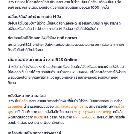
B2S Online ให้คุณเลือกซื้อสินค้าหลากหลาย ไม่ว่าจะเป็นหนังสือ เครื่องเขียน หรือ
อื่นๆ อีกมากมายได้อย่างมั่นใจ ด้วยการการันตีสินค้าของแท้ 100% ทุกชิ้น
เปลี่ยน/คืนสินค้าง่าย ภายใน 14 วัน
ซื้อไปแล้วไม่ตรงใจ? ไม่ว่าจะเป็นหนังสือที่เลือกผิด หรือสินค้ามีปัญหา คุณสามารถ
เปลี่ยนหรือคืนสินค้าได้ง่าย ๆ ภายใน 14 วันนับจากวันที่ได้รับสินค้า
ช้อปออนไลน์ได้ตลอด 24 ชั่วโมง ทุกที่ ทุกเวลา
สะดวกสุดๆ! B2S online เปิดให้คุณช้อปได้ตลอดวันตลอดคืน อยากได้อะไร แค่คลิก
ก็รอรับสินค้าที่บ้านได้เลย!
เลือกช้อปสินค้าแนะนำจาก B2S Online
สำหรับใครที่กำลังมองหา ร้านอุปกรณ์เครื่องเขียนใกล้ฉัน หรืออยากแวะร้าน B2S แต่
ไม่สะดวก วันนี้เราได้รวบรวมสินค้าแนะนำจาก B2S Online มาให้คุณเลือกสรรได้ง่ายๆ
พร้อมตอบโจทย์ทุกไลฟ์สไตล์ ไม่ว่าคุณจะมองหา ร้านขายหนังสือ หรือสินค้าอื่นๆ
ก็ตาม
หนังสือหลากหลายสไตล์
B2S มี
หนังสือ
หลากหลายแนวจากสำนักพิมพ์ชั้นนำ ไม่ว่าจะเป็นนิยายยอดนิยมอย่าง
Lavender
, ตำราเรียนเข้มข้นของ
ดร. ศุภวัฒน์ พุกเจริญ
, นิตยสารอัปเดตจาก
เพ็ญ
บุญ
, หนังสือเด็กจาก
MIS
หนังสือจิตวิทยาจาก
Mugunghwa Publishing
, หนังสือ
พัฒนาตนเองจาก
KOOB
และวรรณกรรมจาก
Nanmeebooks
ทั้งหมดนี้สามารถซื้อ
ออนไลน์ได้อย่างง่ายดายเพียงคลิกเดียว
เครื่องเขียนคู่ใจ ทุกการสร้างสรรค์