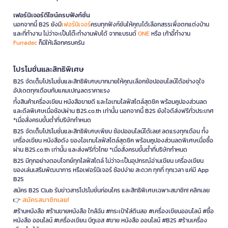
เฟอร์นิเจอร์ดีไซน์ครบฟังก์ชั่น
นอกจากนี้ B2S ยังมี
เฟอร์นิเจอร์
ครบทุกฟังก์ชันให้คุณได้เลือกสรรเพื่อตกแต่งบ้าน
และที่ทำงาน ไม่ว่าจะเป็นโต๊ะทำงานพับได้ จากแบรนด์
ONE
หรือ เก้าอี้ทำงาน
Furradec
ก็มีให้เลือกครบครัน
โปรโมชั่นและสิทธิพิเศษ
B2S จัดเต็มโปรโมชั่นและสิทธิพิเศษมากมายให้คุณเลือกช้อปออนไลน์ได้อย่างจุใจ
อัปเดตทุกเดือนกับแคมเปญลดราคาแรง
ทั้งสินค้าเครื่องเขียน หนังสือขายดี และไอเทมไลฟ์สไตล์สุดชิค พร้อมคูปองส่วนลด
และดีลพิเศษเมื่อช้อปผ่าน B2S.co.th เท่านั้น นอกจากนี้ B2S ยังใจดีส่งฟรีทั่วประเทศ
*เมื่อสั่งครบขั้นต่ำที่บริษัทกำหนด
B2S จัดเต็มโปรโมชั่นและสิทธิพิเศษเพียบ ช้อปออนไลน์ได้เลย! ลดแรงทุกเดือน ทั้ง
เครื่องเขียน หนังสือดัง ของไอเทมไลฟ์สไตล์สุดชิค พร้อมคูปองส่วนลดพิเศษเมื่อซื้อ
ผ่าน B2S.co.th เท่านั้น และส่งฟรีทั่วไทย *เมื่อสั่งครบขั้นต่ำที่บริษัทกำหนด
B2S มีทุกอย่างตอบโจทย์ทุกไลฟ์สไตล์ ไม่ว่าจะเป็นอุปกรณ์อ่านเขียน เครื่องเขียน
ของเล่นเสริมพัฒนาการ หรือเฟอร์นิเจอร์ ช้อปง่าย สะดวก ทุกที่ ทุกเวลา แค่มี App
B2S
สมัคร B2S Club รับข่าวสารโปรโมชั่นก่อนใคร และสิทธิพิเศษเฉพาะสมาชิก! คลิกเลย
สมัครสมาชิกเลย!
👉
#ร้านหนังสือ #ร้านขายหนังสือ ใกล้ฉัน #กระเป๋าใส่ดินสอ #เครื่องเขียนออนไลน์ #ซื้อ
หนังสือ ออนไลน์ #เครื่องเขียน บีทูเอส #ขาย หนังสือ ออนไลน์ #B2S #ร้านเครื่อง