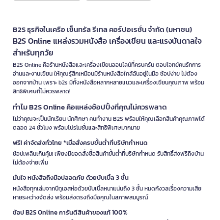
B2S ธุรกิจในเครือ เซ็นทรัล รีเทล คอร์ปอเรชั่น จำกัด (มหาชน)
B2S Online แหล่งรวมหนังสือ เครื่องเขียน และแรงบันดาลใจ
สำหรับทุกวัย
B2S Online คือร้านหนังสือและเครื่องเขียนออนไลน์ที่ครบครัน ตอบโจทย์คนรักการ
อ่านและงานเขียน ให้คุณรู้สึกเหมือนมีร้านหนังสือใกล้ฉันอยู่ในมือ ช้อปง่าย ไม่ต้อง
ออกจากบ้าน เพราะ b2s มีทั้งหนังสือหลากหลายแนวและเครื่องเขียนคุณภาพ พร้อม
สิทธิพิเศษที่ไม่ควรพลาด!
ทำไม B2S Online คือแหล่งช้อปปิ้งที่คุณไม่ควรพลาด
ไม่ว่าคุณจะเป็นนักเรียน นักศึกษา คนทำงาน B2S พร้อมให้คุณเลือกสินค้าคุณภาพได้
ตลอด 24 ชั่วโมง พร้อมโปรโมชั่นและสิทธิพิเศษมากมาย
ฟรี! ค่าจัดส่งทั่วไทย *เมื่อสั่งครบขั้นต่ำที่บริษัทกำหนด
ช้อปเพลินเกินคุ้ม! เพียงมียอดสั่งซื้อสินค้าขั้นต่ำที่บริษัทกำหนด รับสิทธิ์ส่งฟรีถึงบ้าน
ไม่ต้องจ่ายเพิ่ม
มั่นใจ หนังสือถึงมือปลอดภัย ด้วยบับเบิ้ล 3 ชั้น
หนังสือทุกเล่มจากบีทูเอสห่อด้วยบับเบิ้ลหนาแน่นถึง 3 ชั้น หมดกังวลเรื่องความเสีย
หายระหว่างจัดส่ง พร้อมส่งตรงถึงมือคุณในสภาพสมบูรณ์
ช้อป B2S Online การันตีสินค้าของแท้ 100%