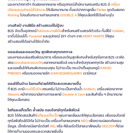
มองหาปากกาดีๆ ดินสอหลากหลาย หรืออุปกรณ์สำนักงานครบครัน B2S มี
เครื่อง
เขียนและอุปกรณ์สำนักงาน
ให้เลือกมากมาย ตั้งแต่ปากกาลูกลื่น
Parker
ชุดดินสอกด
Rotring
ไปจนถึงกระดาษถ่ายเอกสาร
DOUBLE A
ให้คุณเลือกใช้ได้อย่างจุใจ
งานศิลป์ งานฝีมือ สร้างสรรค์ไม่รู้จบ
B2S จัดเต็มอุปกรณ์
ศิลปะและงานฝีมือ
สำหรับคนสร้างสรรค์ตัวจริง ทั้งสีไม้
Colleen
,
ขาตั้งไม้บนโต๊ะ
Pyramid
และอุปกรณ์ DIY ต่างๆ จาก
MONT MARTE
ให้คุณ
สร้างสรรค์ได้อย่างไร้ขีดจำกัด
ของเล่นและของขวัญ สุดพิเศษทุกเทศกาล
มองหาของเล่นเสริมพัฒนาการ หรือของขวัญสุดพิเศษสำหรับทุกโอกาส B2S เราคัด
สรร
ของเล่นและของขวัญ
หลากหลายสไตล์ เหมาะสำหรับทุกเพศทุกวัย สร้างความสุข
และรอยยิ้มให้กับคนพิเศษของคุณ ไม่ว่าจะเป็น กระเป๋าเก็บอุณหภูมิ
KAKAO
FRIENDS
หรือเกมจดหมายรัก
SIAM BOARDGAMES
เรามีครบ!
ของใช้ในบ้าน ไอเทมที่ช่วยให้ชีวิตสะดวกสบายขึ้น
ที่ B2S เรามี
ของใช้ในบ้าน
ครบครัน ไม่ว่าจะเป็นกาต้มน้ำ
Anitech
, เครื่องฟอกอากาศ
Xiaomi
, หน้ากากอนามัยทางการแพทย์
Double A Care
และสินค้าอื่น ๆ อีกมากมาย
ให้คุณเลือกสรร
ไอทีและแก็ดเจ็ต ล้ำสมัย ตอบโจทย์ทุกไลฟ์สไตล์
B2S ได้คัดสรรสินค้า
ไอทีและแก็ดเจ็ต
คุณภาพเยี่ยมมาให้คุณเลือกสรร เพื่อตอบโจทย์
ทุกไลฟ์สไตล์ดิจิทัล ไม่ว่าจะเป็น เครื่องทำลายเอกสาร
NEO
เพื่อความปลอดภัยของ
ข้อมูล, เอ็กซ์เทอนัลฮาร์ดดิสก์
WD
, หรือ คีย์บอร์ดไร้สายเมาส์คอมโบ
GEEZER
ที่ช่วย
ให้การทำงานของคุณสะดวกสบายยิ่งขึ้น