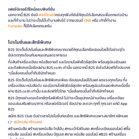
เฟอร์นิเจอร์ดีไซน์ครบฟังก์ชั่น
นอกจากนี้ B2S ยังมี
เฟอร์นิเจอร์
ครบทุกฟังก์ชันให้คุณได้เลือกสรรเพื่อตกแต่งบ้าน
และที่ทำงาน ไม่ว่าจะเป็นโต๊ะทำงานพับได้ จากแบรนด์
ONE
หรือ เก้าอี้ทำงาน
Furradec
ก็มีให้เลือกครบครัน
โปรโมชั่นและสิทธิพิเศษ
B2S จัดเต็มโปรโมชั่นและสิทธิพิเศษมากมายให้คุณเลือกช้อปออนไลน์ได้อย่างจุใจ
อัปเดตทุกเดือนกับแคมเปญลดราคาแรง
ทั้งสินค้าเครื่องเขียน หนังสือขายดี และไอเทมไลฟ์สไตล์สุดชิค พร้อมคูปองส่วนลด
และดีลพิเศษเมื่อช้อปผ่าน B2S.co.th เท่านั้น นอกจากนี้ B2S ยังใจดีส่งฟรีทั่วประเทศ
*เมื่อสั่งครบขั้นต่ำที่บริษัทกำหนด
B2S จัดเต็มโปรโมชั่นและสิทธิพิเศษเพียบ ช้อปออนไลน์ได้เลย! ลดแรงทุกเดือน ทั้ง
เครื่องเขียน หนังสือดัง ของไอเทมไลฟ์สไตล์สุดชิค พร้อมคูปองส่วนลดพิเศษเมื่อซื้อ
ผ่าน B2S.co.th เท่านั้น และส่งฟรีทั่วไทย *เมื่อสั่งครบขั้นต่ำที่บริษัทกำหนด
B2S มีทุกอย่างตอบโจทย์ทุกไลฟ์สไตล์ ไม่ว่าจะเป็นอุปกรณ์อ่านเขียน เครื่องเขียน
ของเล่นเสริมพัฒนาการ หรือเฟอร์นิเจอร์ ช้อปง่าย สะดวก ทุกที่ ทุกเวลา แค่มี App
B2S
สมัคร B2S Club รับข่าวสารโปรโมชั่นก่อนใคร และสิทธิพิเศษเฉพาะสมาชิก! คลิกเลย
สมัครสมาชิกเลย!
👉
#ร้านหนังสือ #ร้านขายหนังสือ ใกล้ฉัน #กระเป๋าใส่ดินสอ #เครื่องเขียนออนไลน์ #ซื้อ
หนังสือ ออนไลน์ #เครื่องเขียน บีทูเอส #ขาย หนังสือ ออนไลน์ #B2S #ร้านเครื่อง