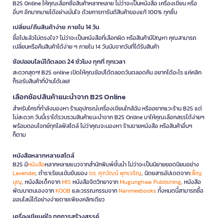
B2S Online ให้คุณเลือกซื้อสินค้าหลากหลาย ไม่ว่าจะเป็นหนังสือ เครื่องเขียน หรือ
อื่นๆ อีกมากมายได้อย่างมั่นใจ ด้วยการการันตีสินค้าของแท้ 100% ทุกชิ้น
เปลี่ยน/คืนสินค้าง่าย ภายใน 14 วัน
ซื้อไปแล้วไม่ตรงใจ? ไม่ว่าจะเป็นหนังสือที่เลือกผิด หรือสินค้ามีปัญหา คุณสามารถ
เปลี่ยนหรือคืนสินค้าได้ง่าย ๆ ภายใน 14 วันนับจากวันที่ได้รับสินค้า
ช้อปออนไลน์ได้ตลอด 24 ชั่วโมง ทุกที่ ทุกเวลา
สะดวกสุดๆ! B2S online เปิดให้คุณช้อปได้ตลอดวันตลอดคืน อยากได้อะไร แค่คลิก
ก็รอรับสินค้าที่บ้านได้เลย!
เลือกช้อปสินค้าแนะนำจาก B2S Online
สำหรับใครที่กำลังมองหา ร้านอุปกรณ์เครื่องเขียนใกล้ฉัน หรืออยากแวะร้าน B2S แต่
ไม่สะดวก วันนี้เราได้รวบรวมสินค้าแนะนำจาก B2S Online มาให้คุณเลือกสรรได้ง่ายๆ
พร้อมตอบโจทย์ทุกไลฟ์สไตล์ ไม่ว่าคุณจะมองหา ร้านขายหนังสือ หรือสินค้าอื่นๆ
ก็ตาม
หนังสือหลากหลายสไตล์
B2S มี
หนังสือ
หลากหลายแนวจากสำนักพิมพ์ชั้นนำ ไม่ว่าจะเป็นนิยายยอดนิยมอย่าง
Lavender
, ตำราเรียนเข้มข้นของ
ดร. ศุภวัฒน์ พุกเจริญ
, นิตยสารอัปเดตจาก
เพ็ญ
บุญ
, หนังสือเด็กจาก
MIS
หนังสือจิตวิทยาจาก
Mugunghwa Publishing
, หนังสือ
พัฒนาตนเองจาก
KOOB
และวรรณกรรมจาก
Nanmeebooks
ทั้งหมดนี้สามารถซื้อ
ออนไลน์ได้อย่างง่ายดายเพียงคลิกเดียว
เครื่องเขียนคู่ใจ ทุกการสร้างสรรค์