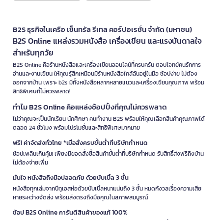
B2S ธุรกิจในเครือ เซ็นทรัล รีเทล คอร์ปอเรชั่น จำกัด (มหาชน)
B2S Online แหล่งรวมหนังสือ เครื่องเขียน และแรงบันดาลใจ
สำหรับทุกวัย
B2S Online คือร้านหนังสือและเครื่องเขียนออนไลน์ที่ครบครัน ตอบโจทย์คนรักการ
อ่านและงานเขียน ให้คุณรู้สึกเหมือนมีร้านหนังสือใกล้ฉันอยู่ในมือ ช้อปง่าย ไม่ต้อง
ออกจากบ้าน เพราะ b2s มีทั้งหนังสือหลากหลายแนวและเครื่องเขียนคุณภาพ พร้อม
สิทธิพิเศษที่ไม่ควรพลาด!
ทำไม B2S Online คือแหล่งช้อปปิ้งที่คุณไม่ควรพลาด
ไม่ว่าคุณจะเป็นนักเรียน นักศึกษา คนทำงาน B2S พร้อมให้คุณเลือกสินค้าคุณภาพได้
ตลอด 24 ชั่วโมง พร้อมโปรโมชั่นและสิทธิพิเศษมากมาย
ฟรี! ค่าจัดส่งทั่วไทย *เมื่อสั่งครบขั้นต่ำที่บริษัทกำหนด
ช้อปเพลินเกินคุ้ม! เพียงมียอดสั่งซื้อสินค้าขั้นต่ำที่บริษัทกำหนด รับสิทธิ์ส่งฟรีถึงบ้าน
ไม่ต้องจ่ายเพิ่ม
มั่นใจ หนังสือถึงมือปลอดภัย ด้วยบับเบิ้ล 3 ชั้น
หนังสือทุกเล่มจากบีทูเอสห่อด้วยบับเบิ้ลหนาแน่นถึง 3 ชั้น หมดกังวลเรื่องความเสีย
หายระหว่างจัดส่ง พร้อมส่งตรงถึงมือคุณในสภาพสมบูรณ์
ช้อป B2S Online การันตีสินค้าของแท้ 100%