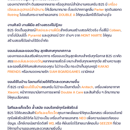
มองหาปากกาดีๆ ดินสอหลากหลาย หรืออุปกรณ์สำนักงานครบครัน B2S มี
เครื่อง
เขียนและอุปกรณ์สำนักงาน
ให้เลือกมากมาย ตั้งแต่ปากกาลูกลื่น
Parker
ชุดดินสอกด
Rotring
ไปจนถึงกระดาษถ่ายเอกสาร
DOUBLE A
ให้คุณเลือกใช้ได้อย่างจุใจ
งานศิลป์ งานฝีมือ สร้างสรรค์ไม่รู้จบ
B2S จัดเต็มอุปกรณ์
ศิลปะและงานฝีมือ
สำหรับคนสร้างสรรค์ตัวจริง ทั้งสีไม้
Colleen
,
ขาตั้งไม้บนโต๊ะ
Pyramid
และอุปกรณ์ DIY ต่างๆ จาก
MONT MARTE
ให้คุณ
สร้างสรรค์ได้อย่างไร้ขีดจำกัด
ของเล่นและของขวัญ สุดพิเศษทุกเทศกาล
มองหาของเล่นเสริมพัฒนาการ หรือของขวัญสุดพิเศษสำหรับทุกโอกาส B2S เราคัด
สรร
ของเล่นและของขวัญ
หลากหลายสไตล์ เหมาะสำหรับทุกเพศทุกวัย สร้างความสุข
และรอยยิ้มให้กับคนพิเศษของคุณ ไม่ว่าจะเป็น กระเป๋าเก็บอุณหภูมิ
KAKAO
FRIENDS
หรือเกมจดหมายรัก
SIAM BOARDGAMES
เรามีครบ!
ของใช้ในบ้าน ไอเทมที่ช่วยให้ชีวิตสะดวกสบายขึ้น
ที่ B2S เรามี
ของใช้ในบ้าน
ครบครัน ไม่ว่าจะเป็นกาต้มน้ำ
Anitech
, เครื่องฟอกอากาศ
Xiaomi
, หน้ากากอนามัยทางการแพทย์
Double A Care
และสินค้าอื่น ๆ อีกมากมาย
ให้คุณเลือกสรร
ไอทีและแก็ดเจ็ต ล้ำสมัย ตอบโจทย์ทุกไลฟ์สไตล์
B2S ได้คัดสรรสินค้า
ไอทีและแก็ดเจ็ต
คุณภาพเยี่ยมมาให้คุณเลือกสรร เพื่อตอบโจทย์
ทุกไลฟ์สไตล์ดิจิทัล ไม่ว่าจะเป็น เครื่องทำลายเอกสาร
NEO
เพื่อความปลอดภัยของ
ข้อมูล, เอ็กซ์เทอนัลฮาร์ดดิสก์
WD
, หรือ คีย์บอร์ดไร้สายเมาส์คอมโบ
GEEZER
ที่ช่วย
ให้การทำงานของคุณสะดวกสบายยิ่งขึ้น