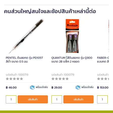
คนส่วนใหญ่สนใจและช้อปสินค้าเหล่านี้ต่อ
PENTEL ดินสอกด รุ่น PD105T
QUANTUM ไส้ดินสอกด รุ่น Q300
FABER-CAST
สีดำ ขนาด 0.5 มม.
ขนาด 2B แพ็ค 2 หลอด
แบบกด สีน้ำเ
(10ด้าม)
รหัสสินค้า 1000719
รหัสสินค้า 1000779
รหัสสินค้า 1
฿ 46.00
พร้อมจัดส่ง
฿ 29.00
พร้อมจัดส่ง
฿ 153.00
เพิ่มสินค้า
เพิ่มสินค้า