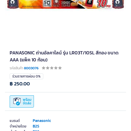
PANASONIC ถ่านอัลคาไลน์ รุ่น LR03T/10SL สีทอง ขนาด
AAA (แพ็ค 10 ก้อน)
รหัสสินค้า
8003076
ร่วมรายการผ่อน 0%
฿ 250.00
พร้อม
จัดส่ง
Panasonic
แบรนด์
B2S
จำหน่ายโดย