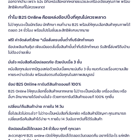
ออกจากบ้าน เพราะ b2s มีทั้งหนังสือหลากหลายแนวและเครื่องเขียนคุณภาพ พร้อม
สิทธิพิเศษที่ไม่ควรพลาด!
ทำไม B2S Online คือแหล่งช้อปปิ้งที่คุณไม่ควรพลาด
ไม่ว่าคุณจะเป็นนักเรียน นักศึกษา คนทำงาน B2S พร้อมให้คุณเลือกสินค้าคุณภาพได้
ตลอด 24 ชั่วโมง พร้อมโปรโมชั่นและสิทธิพิเศษมากมาย
ฟรี! ค่าจัดส่งทั่วไทย *เมื่อสั่งครบขั้นต่ำที่บริษัทกำหนด
ช้อปเพลินเกินคุ้ม! เพียงมียอดสั่งซื้อสินค้าขั้นต่ำที่บริษัทกำหนด รับสิทธิ์ส่งฟรีถึงบ้าน
ไม่ต้องจ่ายเพิ่ม
มั่นใจ หนังสือถึงมือปลอดภัย ด้วยบับเบิ้ล 3 ชั้น
หนังสือทุกเล่มจากบีทูเอสห่อด้วยบับเบิ้ลหนาแน่นถึง 3 ชั้น หมดกังวลเรื่องความเสีย
หายระหว่างจัดส่ง พร้อมส่งตรงถึงมือคุณในสภาพสมบูรณ์
ช้อป B2S Online การันตีสินค้าของแท้ 100%
B2S Online ให้คุณเลือกซื้อสินค้าหลากหลาย ไม่ว่าจะเป็นหนังสือ เครื่องเขียน หรือ
อื่นๆ อีกมากมายได้อย่างมั่นใจ ด้วยการการันตีสินค้าของแท้ 100% ทุกชิ้น
เปลี่ยน/คืนสินค้าง่าย ภายใน 14 วัน
ซื้อไปแล้วไม่ตรงใจ? ไม่ว่าจะเป็นหนังสือที่เลือกผิด หรือสินค้ามีปัญหา คุณสามารถ
เปลี่ยนหรือคืนสินค้าได้ง่าย ๆ ภายใน 14 วันนับจากวันที่ได้รับสินค้า
ช้อปออนไลน์ได้ตลอด 24 ชั่วโมง ทุกที่ ทุกเวลา
สะดวกสุดๆ! B2S online เปิดให้คุณช้อปได้ตลอดวันตลอดคืน อยากได้อะไร แค่คลิก