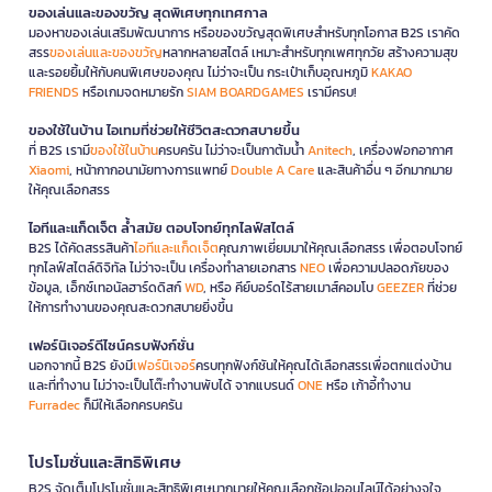
ของเล่นและของขวัญ สุดพิเศษทุกเทศกาล
มองหาของเล่นเสริมพัฒนาการ หรือของขวัญสุดพิเศษสำหรับทุกโอกาส B2S เราคัด
สรร
ของเล่นและของขวัญ
หลากหลายสไตล์ เหมาะสำหรับทุกเพศทุกวัย สร้างความสุข
และรอยยิ้มให้กับคนพิเศษของคุณ ไม่ว่าจะเป็น กระเป๋าเก็บอุณหภูมิ
KAKAO
FRIENDS
หรือเกมจดหมายรัก
SIAM BOARDGAMES
เรามีครบ!
ของใช้ในบ้าน ไอเทมที่ช่วยให้ชีวิตสะดวกสบายขึ้น
ที่ B2S เรามี
ของใช้ในบ้าน
ครบครัน ไม่ว่าจะเป็นกาต้มน้ำ
Anitech
, เครื่องฟอกอากาศ
Xiaomi
, หน้ากากอนามัยทางการแพทย์
Double A Care
และสินค้าอื่น ๆ อีกมากมาย
ให้คุณเลือกสรร
ไอทีและแก็ดเจ็ต ล้ำสมัย ตอบโจทย์ทุกไลฟ์สไตล์
B2S ได้คัดสรรสินค้า
ไอทีและแก็ดเจ็ต
คุณภาพเยี่ยมมาให้คุณเลือกสรร เพื่อตอบโจทย์
ทุกไลฟ์สไตล์ดิจิทัล ไม่ว่าจะเป็น เครื่องทำลายเอกสาร
NEO
เพื่อความปลอดภัยของ
ข้อมูล, เอ็กซ์เทอนัลฮาร์ดดิสก์
WD
, หรือ คีย์บอร์ดไร้สายเมาส์คอมโบ
GEEZER
ที่ช่วย
ให้การทำงานของคุณสะดวกสบายยิ่งขึ้น
เฟอร์นิเจอร์ดีไซน์ครบฟังก์ชั่น
นอกจากนี้ B2S ยังมี
เฟอร์นิเจอร์
ครบทุกฟังก์ชันให้คุณได้เลือกสรรเพื่อตกแต่งบ้าน
และที่ทำงาน ไม่ว่าจะเป็นโต๊ะทำงานพับได้ จากแบรนด์
ONE
หรือ เก้าอี้ทำงาน
Furradec
ก็มีให้เลือกครบครัน
โปรโมชั่นและสิทธิพิเศษ
B2S จัดเต็มโปรโมชั่นและสิทธิพิเศษมากมายให้คุณเลือกช้อปออนไลน์ได้อย่างจุใจ