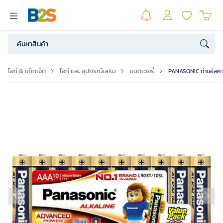
ไอที & แก็ทเจ็ด
ไอที และ อุปกรณ์เสริม
แบตเตอรี่
PANASONIC ถ่านอัลคาไ
Previous slide
Ne