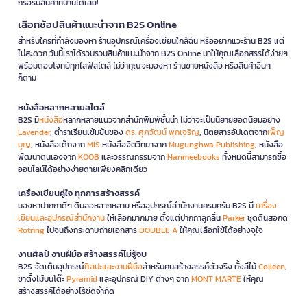
ก็รอรับสินค้าที่บ้านได้เลย!
เลือกช้อปสินค้าแนะนำจาก B2S Online
สำหรับใครที่กำลังมองหา ร้านอุปกรณ์เครื่องเขียนใกล้ฉัน หรืออยากแวะร้าน B2S แต่
ไม่สะดวก วันนี้เราได้รวบรวมสินค้าแนะนำจาก B2S Online มาให้คุณเลือกสรรได้ง่ายๆ
พร้อมตอบโจทย์ทุกไลฟ์สไตล์ ไม่ว่าคุณจะมองหา ร้านขายหนังสือ หรือสินค้าอื่นๆ
ก็ตาม
หนังสือหลากหลายสไตล์
B2S มี
หนังสือ
หลากหลายแนวจากสำนักพิมพ์ชั้นนำ ไม่ว่าจะเป็นนิยายยอดนิยมอย่าง
Lavender
, ตำราเรียนเข้มข้นของ
ดร. ศุภวัฒน์ พุกเจริญ
, นิตยสารอัปเดตจาก
เพ็ญ
บุญ
, หนังสือเด็กจาก
MIS
หนังสือจิตวิทยาจาก
Mugunghwa Publishing
, หนังสือ
พัฒนาตนเองจาก
KOOB
และวรรณกรรมจาก
Nanmeebooks
ทั้งหมดนี้สามารถซื้อ
ออนไลน์ได้อย่างง่ายดายเพียงคลิกเดียว
เครื่องเขียนคู่ใจ ทุกการสร้างสรรค์
มองหาปากกาดีๆ ดินสอหลากหลาย หรืออุปกรณ์สำนักงานครบครัน B2S มี
เครื่อง
เขียนและอุปกรณ์สำนักงาน
ให้เลือกมากมาย ตั้งแต่ปากกาลูกลื่น
Parker
ชุดดินสอกด
Rotring
ไปจนถึงกระดาษถ่ายเอกสาร
DOUBLE A
ให้คุณเลือกใช้ได้อย่างจุใจ
งานศิลป์ งานฝีมือ สร้างสรรค์ไม่รู้จบ
B2S จัดเต็มอุปกรณ์
ศิลปะและงานฝีมือ
สำหรับคนสร้างสรรค์ตัวจริง ทั้งสีไม้
Colleen
,
ขาตั้งไม้บนโต๊ะ
Pyramid
และอุปกรณ์ DIY ต่างๆ จาก
MONT MARTE
ให้คุณ
สร้างสรรค์ได้อย่างไร้ขีดจำกัด