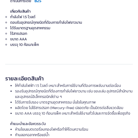
B2S
ดำเนินการโดย
เกี่ยวกับสินค้า
กำลังไฟ 1.5 โวลต์
ตอบรับอุปกรณ์ทุกชนิดที่ต้องการกำลังไฟยาวนาน
ได้รับมาตรฐานอุตสาหกรรม
ไร้สารปรอท
ขนาด AAA
บรรจุ 10 ก้อน/แพ็ค
รายละเอียดสินค้า
ให้กำลังไฟฟ้า 1.5 โวลต์ เหมาะสำหรับการใช้งานที่ต้องการพลังงานต่อเนื่อง
รองรับอุปกรณ์ทุกชนิดที่ต้องการกำลังไฟยาวนาน เช่น ของเล่น อุปกรณ์สำนักงาน
และอุปกรณ์อิเล็กทรอนิกส์ต่าง ๆ
ได้รับการรับรอง มาตรฐานอุตสาหกรรม มั่นใจในคุณภาพ
ผลิตโดย ไม่ใช้สารปรอท (Mercury-Free) ปลอดภัย เป็นมิตรต่อสิ่งแวดล้อม
ขนาด AAA บรรจุ 10 ก้อน/แพ็ค เหมาะสำหรับใช้งานทั่วไปและการจัดซื้อเพื่อธุรกิจ
คำแนะนำและข้อควรระวัง
ห้ามโยนแบตเตอรี่ลงกองไฟหรือทำให้โดนความร้อน
ห้ามลอกฉลากหรือแช่น้ำ