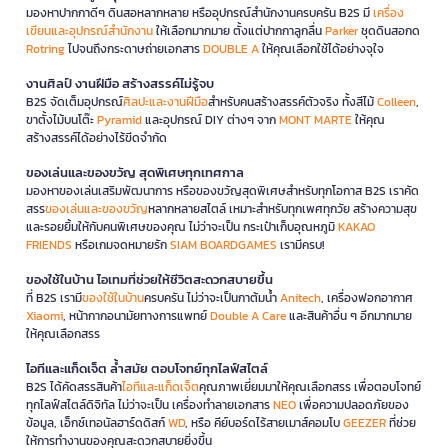
มองหาปากกาดีๆ ดินสอหลากหลาย หรืออุปกรณ์สำนักงานครบครัน B2S มี
เครื่อง
เขียนและอุปกรณ์สำนักงาน
ให้เลือกมากมาย ตั้งแต่ปากกาลูกลื่น
Parker
ชุดดินสอกด
Rotring
ไปจนถึงกระดาษถ่ายเอกสาร
DOUBLE A
ให้คุณเลือกใช้ได้อย่างจุใจ
งานศิลป์ งานฝีมือ สร้างสรรค์ไม่รู้จบ
B2S จัดเต็มอุปกรณ์
ศิลปะและงานฝีมือ
สำหรับคนสร้างสรรค์ตัวจริง ทั้งสีไม้
Colleen
,
ขาตั้งไม้บนโต๊ะ
Pyramid
และอุปกรณ์ DIY ต่างๆ จาก
MONT MARTE
ให้คุณ
สร้างสรรค์ได้อย่างไร้ขีดจำกัด
ของเล่นและของขวัญ สุดพิเศษทุกเทศกาล
มองหาของเล่นเสริมพัฒนาการ หรือของขวัญสุดพิเศษสำหรับทุกโอกาส B2S เราคัด
สรร
ของเล่นและของขวัญ
หลากหลายสไตล์ เหมาะสำหรับทุกเพศทุกวัย สร้างความสุข
และรอยยิ้มให้กับคนพิเศษของคุณ ไม่ว่าจะเป็น กระเป๋าเก็บอุณหภูมิ
KAKAO
FRIENDS
หรือเกมจดหมายรัก
SIAM BOARDGAMES
เรามีครบ!
ของใช้ในบ้าน ไอเทมที่ช่วยให้ชีวิตสะดวกสบายขึ้น
ที่ B2S เรามี
ของใช้ในบ้าน
ครบครัน ไม่ว่าจะเป็นกาต้มน้ำ
Anitech
, เครื่องฟอกอากาศ
Xiaomi
, หน้ากากอนามัยทางการแพทย์
Double A Care
และสินค้าอื่น ๆ อีกมากมาย
ให้คุณเลือกสรร
ไอทีและแก็ดเจ็ต ล้ำสมัย ตอบโจทย์ทุกไลฟ์สไตล์
B2S ได้คัดสรรสินค้า
ไอทีและแก็ดเจ็ต
คุณภาพเยี่ยมมาให้คุณเลือกสรร เพื่อตอบโจทย์
ทุกไลฟ์สไตล์ดิจิทัล ไม่ว่าจะเป็น เครื่องทำลายเอกสาร
NEO
เพื่อความปลอดภัยของ
ข้อมูล, เอ็กซ์เทอนัลฮาร์ดดิสก์
WD
, หรือ คีย์บอร์ดไร้สายเมาส์คอมโบ
GEEZER
ที่ช่วย
ให้การทำงานของคุณสะดวกสบายยิ่งขึ้น