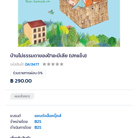
บ้านไม่ธรรมดาของป้าอะมีเลีย (ปกแข็ง)
รหัสสินค้า
DA13477
ร่วมรายการผ่อน 0%
฿ 290.00
หมดชั่วคราว
แซนต์คล็อคบุ๊คส์
แบรนด์
B2S
จำหน่ายโดย
B2S
ดำเนินการโดย