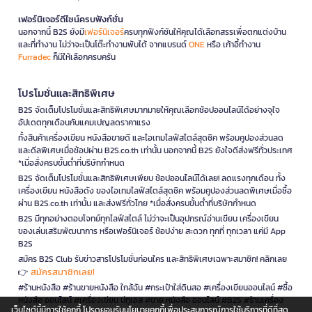
เฟอร์นิเจอร์ดีไซน์ครบฟังก์ชั่น
นอกจากนี้ B2S ยังมี
เฟอร์นิเจอร์
ครบทุกฟังก์ชันให้คุณได้เลือกสรรเพื่อตกแต่งบ้าน
และที่ทำงาน ไม่ว่าจะเป็นโต๊ะทำงานพับได้ จากแบรนด์
ONE
หรือ เก้าอี้ทำงาน
Furradec
ก็มีให้เลือกครบครัน
โปรโมชั่นและสิทธิพิเศษ
B2S จัดเต็มโปรโมชั่นและสิทธิพิเศษมากมายให้คุณเลือกช้อปออนไลน์ได้อย่างจุใจ
อัปเดตทุกเดือนกับแคมเปญลดราคาแรง
ทั้งสินค้าเครื่องเขียน หนังสือขายดี และไอเทมไลฟ์สไตล์สุดชิค พร้อมคูปองส่วนลด
และดีลพิเศษเมื่อช้อปผ่าน B2S.co.th เท่านั้น นอกจากนี้ B2S ยังใจดีส่งฟรีทั่วประเทศ
*เมื่อสั่งครบขั้นต่ำที่บริษัทกำหนด
B2S จัดเต็มโปรโมชั่นและสิทธิพิเศษเพียบ ช้อปออนไลน์ได้เลย! ลดแรงทุกเดือน ทั้ง
เครื่องเขียน หนังสือดัง ของไอเทมไลฟ์สไตล์สุดชิค พร้อมคูปองส่วนลดพิเศษเมื่อซื้อ
ผ่าน B2S.co.th เท่านั้น และส่งฟรีทั่วไทย *เมื่อสั่งครบขั้นต่ำที่บริษัทกำหนด
B2S มีทุกอย่างตอบโจทย์ทุกไลฟ์สไตล์ ไม่ว่าจะเป็นอุปกรณ์อ่านเขียน เครื่องเขียน
ของเล่นเสริมพัฒนาการ หรือเฟอร์นิเจอร์ ช้อปง่าย สะดวก ทุกที่ ทุกเวลา แค่มี App
B2S
สมัคร B2S Club รับข่าวสารโปรโมชั่นก่อนใคร และสิทธิพิเศษเฉพาะสมาชิก! คลิกเลย
สมัครสมาชิกเลย!
👉
#ร้านหนังสือ #ร้านขายหนังสือ ใกล้ฉัน #กระเป๋าใส่ดินสอ #เครื่องเขียนออนไลน์ #ซื้อ
หนังสือ ออนไลน์ #เครื่องเขียน บีทูเอส #ขาย หนังสือ ออนไลน์ #B2S #ร้านเครื่อง
เว็บไซต์นี้มีการใช้คุกกี้ โปรดยอมรับนโยบายคุกกี้เพื่อประสบการณ์การใช้บริการที่ดีที่สุด