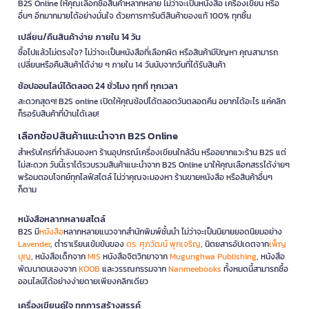
B2S Online ให้คุณเลือกซื้อสินค้าหลากหลาย ไม่ว่าจะเป็นหนังสือ เครื่องเขียน หรือ
อื่นๆ อีกมากมายได้อย่างมั่นใจ ด้วยการการันตีสินค้าของแท้ 100% ทุกชิ้น
เปลี่ยน/คืนสินค้าง่าย ภายใน 14 วัน
ซื้อไปแล้วไม่ตรงใจ? ไม่ว่าจะเป็นหนังสือที่เลือกผิด หรือสินค้ามีปัญหา คุณสามารถ
เปลี่ยนหรือคืนสินค้าได้ง่าย ๆ ภายใน 14 วันนับจากวันที่ได้รับสินค้า
ช้อปออนไลน์ได้ตลอด 24 ชั่วโมง ทุกที่ ทุกเวลา
สะดวกสุดๆ! B2S online เปิดให้คุณช้อปได้ตลอดวันตลอดคืน อยากได้อะไร แค่คลิก
ก็รอรับสินค้าที่บ้านได้เลย!
เลือกช้อปสินค้าแนะนำจาก B2S Online
สำหรับใครที่กำลังมองหา ร้านอุปกรณ์เครื่องเขียนใกล้ฉัน หรืออยากแวะร้าน B2S แต่
ไม่สะดวก วันนี้เราได้รวบรวมสินค้าแนะนำจาก B2S Online มาให้คุณเลือกสรรได้ง่ายๆ
พร้อมตอบโจทย์ทุกไลฟ์สไตล์ ไม่ว่าคุณจะมองหา ร้านขายหนังสือ หรือสินค้าอื่นๆ
ก็ตาม
หนังสือหลากหลายสไตล์
B2S มี
หนังสือ
หลากหลายแนวจากสำนักพิมพ์ชั้นนำ ไม่ว่าจะเป็นนิยายยอดนิยมอย่าง
Lavender
, ตำราเรียนเข้มข้นของ
ดร. ศุภวัฒน์ พุกเจริญ
, นิตยสารอัปเดตจาก
เพ็ญ
บุญ
, หนังสือเด็กจาก
MIS
หนังสือจิตวิทยาจาก
Mugunghwa Publishing
, หนังสือ
พัฒนาตนเองจาก
KOOB
และวรรณกรรมจาก
Nanmeebooks
ทั้งหมดนี้สามารถซื้อ
ออนไลน์ได้อย่างง่ายดายเพียงคลิกเดียว
เครื่องเขียนคู่ใจ ทุกการสร้างสรรค์