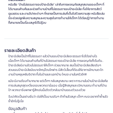
เกี่ยวกับสินค้า
หนังสือ "บ้านไม่ธรรมดาของป้าอะมีเลีย" เล่าถึงการผจญภัยสนุกสนานของเด็กๆ ที่
ได้มานอนค้างคืนและช่วยทำงานบ้านที่ไม่ธรรมดาของป้าอะมีเลีย ทั้งให้อาหารสัตว์
ดูแลสวน และงานจิปาถะต่างๆ ที่กลายเป็นการเล่นที่เต็มไปด้วยความสุข หนังสือเล่ม
นี้จะช่วยปลูกฝังความสนุกและความสุขในการทำงานให้เด็กๆ ได้เรียนรู้ว่าการทำงาน
ก็สามารถเป็นเรื่องสนุกได้ไม่รู้จบ
รายละเอียดสินค้า
ป้าอะมีเลียเป็นป้าที่ไม่ธรรมดา แล้วบ้านของป้าอะมีเลียจะธรรมดาไปได้อย่างไร
เมื่อเด็กๆ ได้มานอนค้างคืนที่บ้านไม่ธรรมดาของป้าอะมีเลีย การผจญภัยก็เริ่มต้น...
ป้าอะมีเลียมีงานล้วนไม่ธรรมดาให้เด็กๆ ช่วยมากมาย สมเป็นป้าอะมีเลียเสียจริงๆ
สวนของป้าอะมีเลียมีขนาดใหญ่โตมโหฬาร มีสัตว์เลี้ยงที่ต้องให้อาหารอีกบานตะไท
งานบ้านหยุมหยิมจิปาถะทั้งในบ้านและนอกบ้าน ไหนจะงานในครัวอีก!!!
แม้จะมีงานต้องทำมากมาย แต่เด็กๆ กลับสนุกสนาน เพราะการงานในบ้านป้าอะมีเลียคือ
การเล่นสนุกสุดเหวี่ยงของพวกเขานั่นเอง เมื่อรู้สึกสนุกและเบิกบานขณะทำงานที่บ้าน
ป้า พวกเขาจึงพกพารู้สึกเช่นนั้นติดตัวกลับมาบ้านของตัวเองด้วย
จึงน่าคิดเป็นอย่างยิ่งว่า ต่อให้เป็นงานจริงๆ ถ้าทำแล้วสนุก เด็กๆ คงจะอยากทำซ้ำแล้ว
ซ้ำอีกไม่รู้เบื่อ
ข้อมูลสินค้า