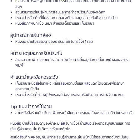
เรื่องราวการผจญภัยในบ้านไม่ธรรมดาของป้าอะมีเลีย ที่เต็มไปด้วยงานและความ
สนุก
ส่งเสริมการเรียนรู้ผ่านการเล่นและการทำงานร่วมกันของเด็กๆ
เหมาะสำหรับเด็กที่ชื่นชอบการผจญภัยและสนุกสนานกับกิจกรรมในบ้าน
หนังสือภาพปกแข็ง เหมาะสำหรับเด็กอ่านและเก็บรักษา
อุปกรณ์ภายในกล่อง
หนังสือ บ้านไม่ธรรมดาของป้าอะมีเลีย (ปกแข็ง) 1 เล่ม
หมายเหตุและการรับประกัน
สีและลายภาพอาจแตกต่างจากภาพตัวอย่างขึ้นอยู่กับการตั้งค่าหน้าจอและการ
พิมพ์
คำแนะนำและข้อควรระวัง
เก็บรักษาหนังสือในที่แห้ง หลีกเลี่ยงความชื้นและแสงแดดโดยตรงเพื่อรักษา
คุณภาพหนังสือ
เหมาะสำหรับเด็กและผู้ปกครองที่ต้องการส่งเสริมพัฒนาการและจินตนาการ
Tip. แนะนำการใช้งาน
อ่านหนังสือร่วมกับเด็กๆ เพื่อกระตุ้นจินตนาการและสร้างช่วงเวลาดีๆ ในครอบครัว
หนังสือ บ้านไม่ธรรมดาของป้าอะมีเลีย (ปกแข็ง) นำเสนอเรื่องราวสนุกสนานและการ
เรียนรู้ผ่านการเล่น ที่เด็กๆ จะรักและติดใจ
#หนังสือเด็ก #ผจญภัย #การเรียนรู้ผ่านการเล่น #บ้านไม่ธรรมดาของป้าอะมีเลีย