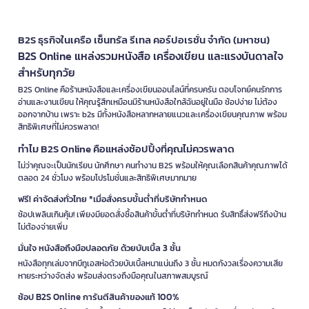
B2S ธุรกิจในเครือ เซ็นทรัล รีเทล คอร์ปอเรชั่น จำกัด (มหาชน)
B2S Online แหล่งรวมหนังสือ เครื่องเขียน และแรงบันดาลใจ
สำหรับทุกวัย
B2S Online คือร้านหนังสือและเครื่องเขียนออนไลน์ที่ครบครัน ตอบโจทย์คนรักการ
อ่านและงานเขียน ให้คุณรู้สึกเหมือนมีร้านหนังสือใกล้ฉันอยู่ในมือ ช้อปง่าย ไม่ต้อง
ออกจากบ้าน เพราะ b2s มีทั้งหนังสือหลากหลายแนวและเครื่องเขียนคุณภาพ พร้อม
สิทธิพิเศษที่ไม่ควรพลาด!
ทำไม B2S Online คือแหล่งช้อปปิ้งที่คุณไม่ควรพลาด
ไม่ว่าคุณจะเป็นนักเรียน นักศึกษา คนทำงาน B2S พร้อมให้คุณเลือกสินค้าคุณภาพได้
ตลอด 24 ชั่วโมง พร้อมโปรโมชั่นและสิทธิพิเศษมากมาย
ฟรี! ค่าจัดส่งทั่วไทย *เมื่อสั่งครบขั้นต่ำที่บริษัทกำหนด
ช้อปเพลินเกินคุ้ม! เพียงมียอดสั่งซื้อสินค้าขั้นต่ำที่บริษัทกำหนด รับสิทธิ์ส่งฟรีถึงบ้าน
ไม่ต้องจ่ายเพิ่ม
มั่นใจ หนังสือถึงมือปลอดภัย ด้วยบับเบิ้ล 3 ชั้น
หนังสือทุกเล่มจากบีทูเอสห่อด้วยบับเบิ้ลหนาแน่นถึง 3 ชั้น หมดกังวลเรื่องความเสีย
หายระหว่างจัดส่ง พร้อมส่งตรงถึงมือคุณในสภาพสมบูรณ์
ช้อป B2S Online การันตีสินค้าของแท้ 100%