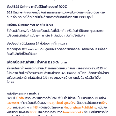
ช้อป B2S Online การันตีสินค้าของแท้ 100%
B2S Online ให้คุณเลือกซื้อสินค้าหลากหลาย ไม่ว่าจะเป็นหนังสือ เครื่องเขียน หรือ
อื่นๆ อีกมากมายได้อย่างมั่นใจ ด้วยการการันตีสินค้าของแท้ 100% ทุกชิ้น
เปลี่ยน/คืนสินค้าง่าย ภายใน 14 วัน
ซื้อไปแล้วไม่ตรงใจ? ไม่ว่าจะเป็นหนังสือที่เลือกผิด หรือสินค้ามีปัญหา คุณสามารถ
เปลี่ยนหรือคืนสินค้าได้ง่าย ๆ ภายใน 14 วันนับจากวันที่ได้รับสินค้า
ช้อปออนไลน์ได้ตลอด 24 ชั่วโมง ทุกที่ ทุกเวลา
สะดวกสุดๆ! B2S online เปิดให้คุณช้อปได้ตลอดวันตลอดคืน อยากได้อะไร แค่คลิก
ก็รอรับสินค้าที่บ้านได้เลย!
เลือกช้อปสินค้าแนะนำจาก B2S Online
สำหรับใครที่กำลังมองหา ร้านอุปกรณ์เครื่องเขียนใกล้ฉัน หรืออยากแวะร้าน B2S แต่
ไม่สะดวก วันนี้เราได้รวบรวมสินค้าแนะนำจาก B2S Online มาให้คุณเลือกสรรได้ง่ายๆ
พร้อมตอบโจทย์ทุกไลฟ์สไตล์ ไม่ว่าคุณจะมองหา ร้านขายหนังสือ หรือสินค้าอื่นๆ
ก็ตาม
หนังสือหลากหลายสไตล์
B2S มี
หนังสือ
หลากหลายแนวจากสำนักพิมพ์ชั้นนำ ไม่ว่าจะเป็นนิยายยอดนิยมอย่าง
Lavender
, ตำราเรียนเข้มข้นของ
ดร. ศุภวัฒน์ พุกเจริญ
, นิตยสารอัปเดตจาก
เพ็ญ
บุญ
, หนังสือเด็กจาก
MIS
หนังสือจิตวิทยาจาก
Mugunghwa Publishing
, หนังสือ
พัฒนาตนเองจาก
KOOB
และวรรณกรรมจาก
Nanmeebooks
ทั้งหมดนี้สามารถซื้อ