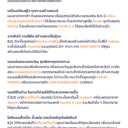
ออนไลน์ได้อย่างง่ายดายเพียงคลิกเดียว
เครื่องเขียนคู่ใจ ทุกการสร้างสรรค์
มองหาปากกาดีๆ ดินสอหลากหลาย หรืออุปกรณ์สำนักงานครบครัน B2S มี
เครื่อง
เขียนและอุปกรณ์สำนักงาน
ให้เลือกมากมาย ตั้งแต่ปากกาลูกลื่น
Parker
ชุดดินสอกด
Rotring
ไปจนถึงกระดาษถ่ายเอกสาร
DOUBLE A
ให้คุณเลือกใช้ได้อย่างจุใจ
งานศิลป์ งานฝีมือ สร้างสรรค์ไม่รู้จบ
B2S จัดเต็มอุปกรณ์
ศิลปะและงานฝีมือ
สำหรับคนสร้างสรรค์ตัวจริง ทั้งสีไม้
Colleen
,
ขาตั้งไม้บนโต๊ะ
Pyramid
และอุปกรณ์ DIY ต่างๆ จาก
MONT MARTE
ให้คุณ
สร้างสรรค์ได้อย่างไร้ขีดจำกัด
ของเล่นและของขวัญ สุดพิเศษทุกเทศกาล
มองหาของเล่นเสริมพัฒนาการ หรือของขวัญสุดพิเศษสำหรับทุกโอกาส B2S เราคัด
สรร
ของเล่นและของขวัญ
หลากหลายสไตล์ เหมาะสำหรับทุกเพศทุกวัย สร้างความสุข
และรอยยิ้มให้กับคนพิเศษของคุณ ไม่ว่าจะเป็น กระเป๋าเก็บอุณหภูมิ
KAKAO
FRIENDS
หรือเกมจดหมายรัก
SIAM BOARDGAMES
เรามีครบ!
ของใช้ในบ้าน ไอเทมที่ช่วยให้ชีวิตสะดวกสบายขึ้น
ที่ B2S เรามี
ของใช้ในบ้าน
ครบครัน ไม่ว่าจะเป็นกาต้มน้ำ
Anitech
, เครื่องฟอกอากาศ
Xiaomi
, หน้ากากอนามัยทางการแพทย์
Double A Care
และสินค้าอื่น ๆ อีกมากมาย
ให้คุณเลือกสรร
ไอทีและแก็ดเจ็ต ล้ำสมัย ตอบโจทย์ทุกไลฟ์สไตล์
B2S ได้คัดสรรสินค้า
ไอทีและแก็ดเจ็ต
คุณภาพเยี่ยมมาให้คุณเลือกสรร เพื่อตอบโจทย์
ทุกไลฟ์สไตล์ดิจิทัล ไม่ว่าจะเป็น เครื่องทำลายเอกสาร
NEO
เพื่อความปลอดภัยของ