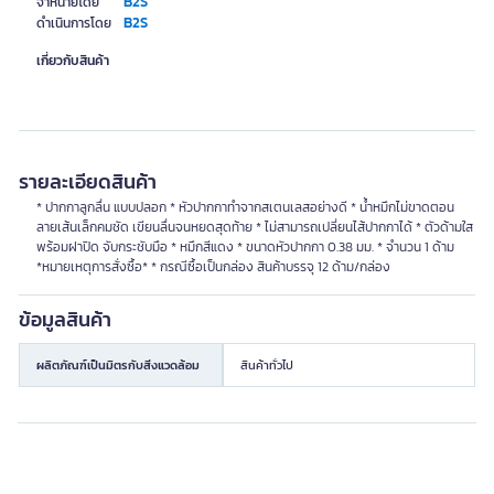
B2S
จำหน่ายโดย
B2S
ดำเนินการโดย
เกี่ยวกับสินค้า
รายละเอียดสินค้า
* ปากกาลูกลื่น แบบปลอก * หัวปากกาทำจากสเตนเลสอย่างดี * น้ำหมึกไม่ขาดตอน
ลายเส้นเล็กคมชัด เขียนลื่นจนหยดสุดท้าย * ไม่สามารถเปลี่ยนไส้ปากกาได้ * ตัวด้ามใส
พร้อมฝาปิด จับกระชับมือ * หมึกสีแดง * ขนาดหัวปากกา 0.38 มม. * จำนวน 1 ด้าม
*หมายเหตุการสั่งซื้อ* * กรณีซื้อเป็นกล่อง สินค้าบรรจุ 12 ด้าม/กล่อง
ข้อมูลสินค้า
ผลิตภัณฑ์เป็นมิตรกับสิ่งแวดล้อม
สินค้าทั่วไป