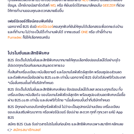
ข้อมูล, เอ็กซ์เทอนัลฮาร์ดดิสก์
WD
, หรือ คีย์บอร์ดไร้สายเมาส์คอมโบ
GEEZER
ที่ช่วย
ให้การทำงานของคุณสะดวกสบายยิ่งขึ้น
เฟอร์นิเจอร์ดีไซน์ครบฟังก์ชั่น
นอกจากนี้ B2S ยังมี
เฟอร์นิเจอร์
ครบทุกฟังก์ชันให้คุณได้เลือกสรรเพื่อตกแต่งบ้าน
และที่ทำงาน ไม่ว่าจะเป็นโต๊ะทำงานพับได้ จากแบรนด์
ONE
หรือ เก้าอี้ทำงาน
Furradec
ก็มีให้เลือกครบครัน
โปรโมชั่นและสิทธิพิเศษ
B2S จัดเต็มโปรโมชั่นและสิทธิพิเศษมากมายให้คุณเลือกช้อปออนไลน์ได้อย่างจุใจ
อัปเดตทุกเดือนกับแคมเปญลดราคาแรง
ทั้งสินค้าเครื่องเขียน หนังสือขายดี และไอเทมไลฟ์สไตล์สุดชิค พร้อมคูปองส่วนลด
และดีลพิเศษเมื่อช้อปผ่าน B2S.co.th เท่านั้น นอกจากนี้ B2S ยังใจดีส่งฟรีทั่วประเทศ
*เมื่อสั่งครบขั้นต่ำที่บริษัทกำหนด
B2S จัดเต็มโปรโมชั่นและสิทธิพิเศษเพียบ ช้อปออนไลน์ได้เลย! ลดแรงทุกเดือน ทั้ง
เครื่องเขียน หนังสือดัง ของไอเทมไลฟ์สไตล์สุดชิค พร้อมคูปองส่วนลดพิเศษเมื่อซื้อ
ผ่าน B2S.co.th เท่านั้น และส่งฟรีทั่วไทย *เมื่อสั่งครบขั้นต่ำที่บริษัทกำหนด
B2S มีทุกอย่างตอบโจทย์ทุกไลฟ์สไตล์ ไม่ว่าจะเป็นอุปกรณ์อ่านเขียน เครื่องเขียน
ของเล่นเสริมพัฒนาการ หรือเฟอร์นิเจอร์ ช้อปง่าย สะดวก ทุกที่ ทุกเวลา แค่มี App
B2S
สมัคร B2S Club รับข่าวสารโปรโมชั่นก่อนใคร และสิทธิพิเศษเฉพาะสมาชิก! คลิกเลย
สมัครสมาชิกเลย!
👉