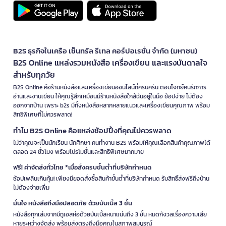
B2S ธุรกิจในเครือ เซ็นทรัล รีเทล คอร์ปอเรชั่น จำกัด (มหาชน)
B2S Online แหล่งรวมหนังสือ เครื่องเขียน และแรงบันดาลใจ
สำหรับทุกวัย
B2S Online คือร้านหนังสือและเครื่องเขียนออนไลน์ที่ครบครัน ตอบโจทย์คนรักการ
อ่านและงานเขียน ให้คุณรู้สึกเหมือนมีร้านหนังสือใกล้ฉันอยู่ในมือ ช้อปง่าย ไม่ต้อง
ออกจากบ้าน เพราะ b2s มีทั้งหนังสือหลากหลายแนวและเครื่องเขียนคุณภาพ พร้อม
สิทธิพิเศษที่ไม่ควรพลาด!
ทำไม B2S Online คือแหล่งช้อปปิ้งที่คุณไม่ควรพลาด
ไม่ว่าคุณจะเป็นนักเรียน นักศึกษา คนทำงาน B2S พร้อมให้คุณเลือกสินค้าคุณภาพได้
ตลอด 24 ชั่วโมง พร้อมโปรโมชั่นและสิทธิพิเศษมากมาย
ฟรี! ค่าจัดส่งทั่วไทย *เมื่อสั่งครบขั้นต่ำที่บริษัทกำหนด
ช้อปเพลินเกินคุ้ม! เพียงมียอดสั่งซื้อสินค้าขั้นต่ำที่บริษัทกำหนด รับสิทธิ์ส่งฟรีถึงบ้าน
ไม่ต้องจ่ายเพิ่ม
มั่นใจ หนังสือถึงมือปลอดภัย ด้วยบับเบิ้ล 3 ชั้น
หนังสือทุกเล่มจากบีทูเอสห่อด้วยบับเบิ้ลหนาแน่นถึง 3 ชั้น หมดกังวลเรื่องความเสีย
หายระหว่างจัดส่ง พร้อมส่งตรงถึงมือคุณในสภาพสมบูรณ์