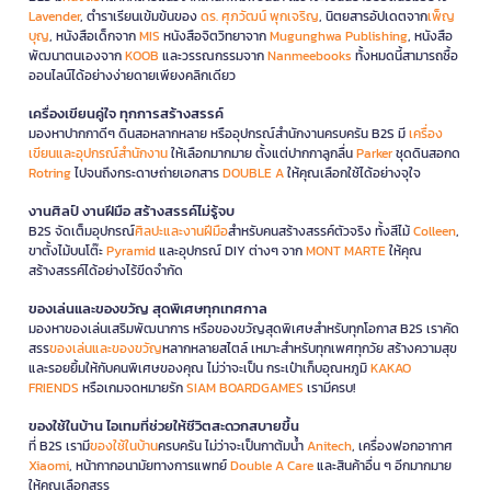
Lavender
, ตำราเรียนเข้มข้นของ
ดร. ศุภวัฒน์ พุกเจริญ
, นิตยสารอัปเดตจาก
เพ็ญ
บุญ
, หนังสือเด็กจาก
MIS
หนังสือจิตวิทยาจาก
Mugunghwa Publishing
, หนังสือ
พัฒนาตนเองจาก
KOOB
และวรรณกรรมจาก
Nanmeebooks
ทั้งหมดนี้สามารถซื้อ
ออนไลน์ได้อย่างง่ายดายเพียงคลิกเดียว
เครื่องเขียนคู่ใจ ทุกการสร้างสรรค์
มองหาปากกาดีๆ ดินสอหลากหลาย หรืออุปกรณ์สำนักงานครบครัน B2S มี
เครื่อง
เขียนและอุปกรณ์สำนักงาน
ให้เลือกมากมาย ตั้งแต่ปากกาลูกลื่น
Parker
ชุดดินสอกด
Rotring
ไปจนถึงกระดาษถ่ายเอกสาร
DOUBLE A
ให้คุณเลือกใช้ได้อย่างจุใจ
งานศิลป์ งานฝีมือ สร้างสรรค์ไม่รู้จบ
B2S จัดเต็มอุปกรณ์
ศิลปะและงานฝีมือ
สำหรับคนสร้างสรรค์ตัวจริง ทั้งสีไม้
Colleen
,
ขาตั้งไม้บนโต๊ะ
Pyramid
และอุปกรณ์ DIY ต่างๆ จาก
MONT MARTE
ให้คุณ
สร้างสรรค์ได้อย่างไร้ขีดจำกัด
ของเล่นและของขวัญ สุดพิเศษทุกเทศกาล
มองหาของเล่นเสริมพัฒนาการ หรือของขวัญสุดพิเศษสำหรับทุกโอกาส B2S เราคัด
สรร
ของเล่นและของขวัญ
หลากหลายสไตล์ เหมาะสำหรับทุกเพศทุกวัย สร้างความสุข
และรอยยิ้มให้กับคนพิเศษของคุณ ไม่ว่าจะเป็น กระเป๋าเก็บอุณหภูมิ
KAKAO
FRIENDS
หรือเกมจดหมายรัก
SIAM BOARDGAMES
เรามีครบ!
ของใช้ในบ้าน ไอเทมที่ช่วยให้ชีวิตสะดวกสบายขึ้น
ที่ B2S เรามี
ของใช้ในบ้าน
ครบครัน ไม่ว่าจะเป็นกาต้มน้ำ
Anitech
, เครื่องฟอกอากาศ
Xiaomi
, หน้ากากอนามัยทางการแพทย์
Double A Care
และสินค้าอื่น ๆ อีกมากมาย
ให้คุณเลือกสรร