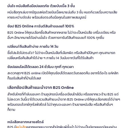
มั่นใจ หนังสือถึงมือปลอดภัย ด้วยบับเบิ้ล 3 ชั้น
หนังสือทุกเล่มจากบีทูเอสห่อด้วยบับเบิ้ลหนาแน่นถึง 3 ชั้น หมดกังวลเรื่องความเสีย
หายระหว่างจัดส่ง พร้อมส่งตรงถึงมือคุณในสภาพสมบูรณ์
ช้อป B2S Online การันตีสินค้าของแท้ 100%
B2S Online ให้คุณเลือกซื้อสินค้าหลากหลาย ไม่ว่าจะเป็นหนังสือ เครื่องเขียน หรือ
อื่นๆ อีกมากมายได้อย่างมั่นใจ ด้วยการการันตีสินค้าของแท้ 100% ทุกชิ้น
เปลี่ยน/คืนสินค้าง่าย ภายใน 14 วัน
ซื้อไปแล้วไม่ตรงใจ? ไม่ว่าจะเป็นหนังสือที่เลือกผิด หรือสินค้ามีปัญหา คุณสามารถ
เปลี่ยนหรือคืนสินค้าได้ง่าย ๆ ภายใน 14 วันนับจากวันที่ได้รับสินค้า
ช้อปออนไลน์ได้ตลอด 24 ชั่วโมง ทุกที่ ทุกเวลา
สะดวกสุดๆ! B2S online เปิดให้คุณช้อปได้ตลอดวันตลอดคืน อยากได้อะไร แค่คลิก
ก็รอรับสินค้าที่บ้านได้เลย!
เลือกช้อปสินค้าแนะนำจาก B2S Online
สำหรับใครที่กำลังมองหา ร้านอุปกรณ์เครื่องเขียนใกล้ฉัน หรืออยากแวะร้าน B2S แต่
ไม่สะดวก วันนี้เราได้รวบรวมสินค้าแนะนำจาก B2S Online มาให้คุณเลือกสรรได้ง่ายๆ
พร้อมตอบโจทย์ทุกไลฟ์สไตล์ ไม่ว่าคุณจะมองหา ร้านขายหนังสือ หรือสินค้าอื่นๆ
ก็ตาม
หนังสือหลากหลายสไตล์
B2S มี
หนังสือ
หลากหลายแนวจากสำนักพิมพ์ชั้นนำ ไม่ว่าจะเป็นนิยายยอดนิยมอย่าง