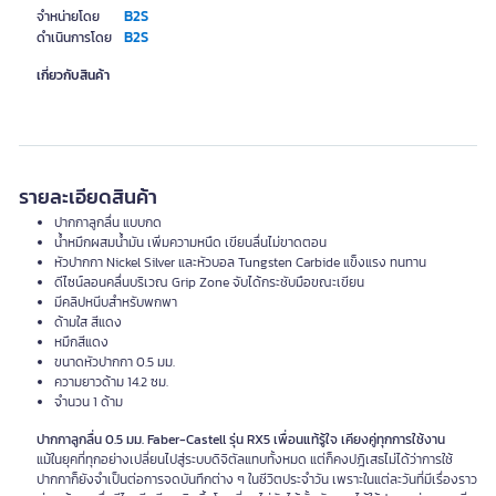
B2S
จำหน่ายโดย
B2S
ดำเนินการโดย
เกี่ยวกับสินค้า
รายละเอียดสินค้า
ปากกาลูกลื่น แบบกด
น้ำหมึกผสมน้ำมัน เพิ่มความหนืด เขียนลื่นไม่ขาดตอน
หัวปากกา Nickel Silver และหัวบอล Tungsten Carbide แข็งแรง ทนทาน
ดีไซน์ลอนคลื่นบริเวณ Grip Zone จับได้กระชับมือขณะเขียน
มีคลิปหนีบสำหรับพกพา
ด้ามใส สีแดง
หมึกสีแดง
ขนาดหัวปากกา 0.5 มม.
ความยาวด้าม 14.2 ซม.
จำนวน 1 ด้าม
ปากกาลูกลื่น 0.5 มม.
Faber-Castell รุ่น RX5 เพื่อนแท้รู้ใจ เคียงคู่ทุกการใช้งาน
แม้ในยุคที่ทุกอย่างเปลี่ยนไปสู่ระบบดิจิตัลแทบทั้งหมด แต่ก็คงปฎิเสธไม่ได้ว่าการใช้
ปากกาก็ยังจำเป็นต่อการจดบันทึกต่าง ๆ ในชีวิตประจำวัน เพราะในแต่ละวันที่มีเรื่องราว