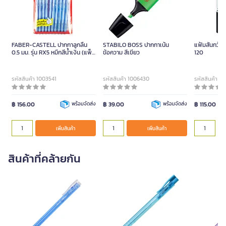
FABER-CASTELL ปากกาลูกลื่น
STABILO BOSS ปากกาเน้น
แฟ้มสันกว้าง
0.5 มม. รุ่น RX5 หมึกสีน้ำเงิน (แพ็ค
ข้อความ สีเขียว
120
10 ด้าม)
รหัสสินค้า 1003541
รหัสสินค้า 1006430
รหัสสินค้า 6
฿ 156.00
พร้อมจัดส่ง
฿ 39.00
พร้อมจัดส่ง
฿ 115.00
เพิ่มสินค้า
เพิ่มสินค้า
สินค้าที่คล้ายกัน