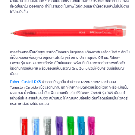
ผ่านเข้ามา เมื่อมีไอเดียดี ๆ เกิดขึ้นโดยที่เราไม่ทันได้ตั้งตัว การได้ใช้ปากกาถ่ายทอดสิ่ง
ที่ผุดขึ้นมาในหัวออกมาจะทำให้เรามองเห็นภาพได้ชัดเจนและนำไอเดียเหล่านั้นไปใช้งาน
ได้ง่ายยิ่งขึ้น
การสร้างสรรค์ไอเดียสุดบรรเจิดให้ออกมาเป็นรูปธรรม ต้องอาศัยเครื่องมือดี ๆ สักชิ้น
ที่เป็นเหมือนเพื่อนคู่คิด อยู่กับคุณได้ในทุกที่ อย่าง ปากกาลูกลื่น 0.5 มม. Faber-
Castell รุ่น RX5 ขนาดกะทัดรัด ดีไซน์แบบกด พร้อมที่หนีบ สะดวกต่อการพกติดตัว
ป้องกันการหล่นหาย พร้อมลอนคลื่นบริเวณ Grip Zone ช่วยให้จับกระชับมือในขณะ
เขียน
Faber-Castell RX5
ปากกาหมึกลูกลื่น หัวปากกา Nickel Silver และหัวบอล
Tungsten Carbide แข็งแรงทนทาน แตกหักยาก หมดกังวลเรื่องหัวแตกหรือหมึกเยิ้ม
เลอะเทอะ น้ำหมึกผสมน้ำมัน เพิ่มความหนืด ช่วยให้ Faber-Castell รุ่น RX5 เขียนได้
อย่างลื่นไหล ลายเส้นคมชัด สม่ำเสมอ ให้คุณปลดปล่อยไอเดียที่โลดแล่นอยู่ในหัวลงสู่
กระดาษได้อย่างไม่ขาดตอน