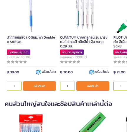
ปากกาหมึกเจล 0.5มม. ฟ้า Double
QUANTUM ปากกาลูกลื่น รุ่น มาร์ช
PILOT ปากกาม
A Silk Gel
เมลโล่ คละสี หมึกสีน้ำเงิน ขนาด
ตัด สีเขียว ข
0.29 มม.
SC-B
ช้อปเพิ่มคุ้มกว่า
ช้อปเพิ่มคุ้มกว่า
ช้อปเพิ่มคุ้มก
รหัสสินค้า 1011915
รหัสสินค้า 1008510
รหัสสินค้า 1
฿ 38.00
฿ 30.00
฿ 25.00
พร้อมจัดส่ง
พร้อมจัดส่ง
เพิ่มสินค้า
เพิ่มสินค้า
คนส่วนใหญ่สนใจและช้อปสินค้าเหล่านี้ต่อ