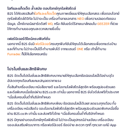
ไอทีและแก็ดเจ็ต ล้ำสมัย ตอบโจทย์ทุกไลฟ์สไตล์
B2S ได้คัดสรรสินค้า
ไอทีและแก็ดเจ็ต
คุณภาพเยี่ยมมาให้คุณเลือกสรร เพื่อตอบโจทย์
ทุกไลฟ์สไตล์ดิจิทัล ไม่ว่าจะเป็น เครื่องทำลายเอกสาร
NEO
เพื่อความปลอดภัยของ
ข้อมูล, เอ็กซ์เทอนัลฮาร์ดดิสก์
WD
, หรือ คีย์บอร์ดไร้สายเมาส์คอมโบ
GEEZER
ที่ช่วย
ให้การทำงานของคุณสะดวกสบายยิ่งขึ้น
เฟอร์นิเจอร์ดีไซน์ครบฟังก์ชั่น
นอกจากนี้ B2S ยังมี
เฟอร์นิเจอร์
ครบทุกฟังก์ชันให้คุณได้เลือกสรรเพื่อตกแต่งบ้าน
และที่ทำงาน ไม่ว่าจะเป็นโต๊ะทำงานพับได้ จากแบรนด์
ONE
หรือ เก้าอี้ทำงาน
Furradec
ก็มีให้เลือกครบครัน
โปรโมชั่นและสิทธิพิเศษ
B2S จัดเต็มโปรโมชั่นและสิทธิพิเศษมากมายให้คุณเลือกช้อปออนไลน์ได้อย่างจุใจ
อัปเดตทุกเดือนกับแคมเปญลดราคาแรง
ทั้งสินค้าเครื่องเขียน หนังสือขายดี และไอเทมไลฟ์สไตล์สุดชิค พร้อมคูปองส่วนลด
และดีลพิเศษเมื่อช้อปผ่าน B2S.co.th เท่านั้น นอกจากนี้ B2S ยังใจดีส่งฟรีทั่วประเทศ
*เมื่อสั่งครบขั้นต่ำที่บริษัทกำหนด
B2S จัดเต็มโปรโมชั่นและสิทธิพิเศษเพียบ ช้อปออนไลน์ได้เลย! ลดแรงทุกเดือน ทั้ง
เครื่องเขียน หนังสือดัง ของไอเทมไลฟ์สไตล์สุดชิค พร้อมคูปองส่วนลดพิเศษเมื่อซื้อ
ผ่าน B2S.co.th เท่านั้น และส่งฟรีทั่วไทย *เมื่อสั่งครบขั้นต่ำที่บริษัทกำหนด
B2S มีทุกอย่างตอบโจทย์ทุกไลฟ์สไตล์ ไม่ว่าจะเป็นอุปกรณ์อ่านเขียน เครื่องเขียน
ของเล่นเสริมพัฒนาการ หรือเฟอร์นิเจอร์ ช้อปง่าย สะดวก ทุกที่ ทุกเวลา แค่มี App