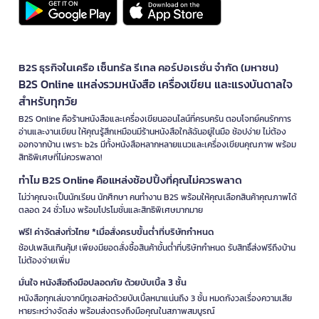
B2S ธุรกิจในเครือ เซ็นทรัล รีเทล คอร์ปอเรชั่น จำกัด (มหาชน)
B2S Online แหล่งรวมหนังสือ เครื่องเขียน และแรงบันดาลใจ
สำหรับทุกวัย
B2S Online คือร้านหนังสือและเครื่องเขียนออนไลน์ที่ครบครัน ตอบโจทย์คนรักการ
อ่านและงานเขียน ให้คุณรู้สึกเหมือนมีร้านหนังสือใกล้ฉันอยู่ในมือ ช้อปง่าย ไม่ต้อง
ออกจากบ้าน เพราะ b2s มีทั้งหนังสือหลากหลายแนวและเครื่องเขียนคุณภาพ พร้อม
สิทธิพิเศษที่ไม่ควรพลาด!
ทำไม B2S Online คือแหล่งช้อปปิ้งที่คุณไม่ควรพลาด
ไม่ว่าคุณจะเป็นนักเรียน นักศึกษา คนทำงาน B2S พร้อมให้คุณเลือกสินค้าคุณภาพได้
ตลอด 24 ชั่วโมง พร้อมโปรโมชั่นและสิทธิพิเศษมากมาย
ฟรี! ค่าจัดส่งทั่วไทย *เมื่อสั่งครบขั้นต่ำที่บริษัทกำหนด
ช้อปเพลินเกินคุ้ม! เพียงมียอดสั่งซื้อสินค้าขั้นต่ำที่บริษัทกำหนด รับสิทธิ์ส่งฟรีถึงบ้าน
ไม่ต้องจ่ายเพิ่ม
มั่นใจ หนังสือถึงมือปลอดภัย ด้วยบับเบิ้ล 3 ชั้น
หนังสือทุกเล่มจากบีทูเอสห่อด้วยบับเบิ้ลหนาแน่นถึง 3 ชั้น หมดกังวลเรื่องความเสีย
หายระหว่างจัดส่ง พร้อมส่งตรงถึงมือคุณในสภาพสมบูรณ์