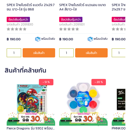
SPEX ป้ายโบรชัวร์ แนวตั้ง 21x29.7
SPEX ป้ายโบรชัวร์ แนวนอน ขนาด
SPEX ป้ายโบร
ซม. ขาว-ใส รุ่น 868
A4 สีขาว-ใส
21x29.7 ซม. 
ช้อปเพิ่มคุ้มกว่า
ช้อปเพิ่มคุ้มกว่า
ช้อปเพิ่มคุ้มก
รหัสสินค้า 2091830
รหัสสินค้า 2091831
รหัสสินค้า 2
฿ 190.00
฿ 190.00
฿ 190.00
พร้อมจัดส่ง
พร้อมจัดส่ง
เพิ่มสินค้า
เพิ่มสินค้า
สินค้าที่คล้ายกัน
- 51 %
- 20 %
IHEARTART ชุดผ้าใบระบายสี
สีเทมพาร่า MONT MARTE ชุด 6 สี
ชุดหมึกวาดเขียน มอ
Fierce Dragons รุ่น 9302 พร้อม
PMNK0004 1