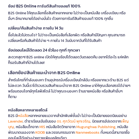
ช้อป B2S Online การันตีสินค้าของแท้ 100%
B2S Online ให้คุณเลือกซื้อสินค้าหลากหลาย ไม่ว่าจะเป็นหนังสือ เครื่องเขียน หรือ
อื่นๆ อีกมากมายได้อย่างมั่นใจ ด้วยการการันตีสินค้าของแท้ 100% ทุกชิ้น
เปลี่ยน/คืนสินค้าง่าย ภายใน 14 วัน
ซื้อไปแล้วไม่ตรงใจ? ไม่ว่าจะเป็นหนังสือที่เลือกผิด หรือสินค้ามีปัญหา คุณสามารถ
เปลี่ยนหรือคืนสินค้าได้ง่าย ๆ ภายใน 14 วันนับจากวันที่ได้รับสินค้า
ช้อปออนไลน์ได้ตลอด 24 ชั่วโมง ทุกที่ ทุกเวลา
สะดวกสุดๆ! B2S online เปิดให้คุณช้อปได้ตลอดวันตลอดคืน อยากได้อะไร แค่คลิก
ก็รอรับสินค้าที่บ้านได้เลย!
เลือกช้อปสินค้าแนะนำจาก B2S Online
สำหรับใครที่กำลังมองหา ร้านอุปกรณ์เครื่องเขียนใกล้ฉัน หรืออยากแวะร้าน B2S แต่
ไม่สะดวก วันนี้เราได้รวบรวมสินค้าแนะนำจาก B2S Online มาให้คุณเลือกสรรได้ง่ายๆ
พร้อมตอบโจทย์ทุกไลฟ์สไตล์ ไม่ว่าคุณจะมองหา ร้านขายหนังสือ หรือสินค้าอื่นๆ
ก็ตาม
หนังสือหลากหลายสไตล์
B2S มี
หนังสือ
หลากหลายแนวจากสำนักพิมพ์ชั้นนำ ไม่ว่าจะเป็นนิยายยอดนิยมอย่าง
Lavender
, ตำราเรียนเข้มข้นของ
ดร. ศุภวัฒน์ พุกเจริญ
, นิตยสารอัปเดตจาก
เพ็ญ
บุญ
, หนังสือเด็กจาก
MIS
หนังสือจิตวิทยาจาก
Mugunghwa Publishing
, หนังสือ
พัฒนาตนเองจาก
KOOB
และวรรณกรรมจาก
Nanmeebooks
ทั้งหมดนี้สามารถซื้อ
ออนไลน์ได้อย่างง่ายดายเพียงคลิกเดียว