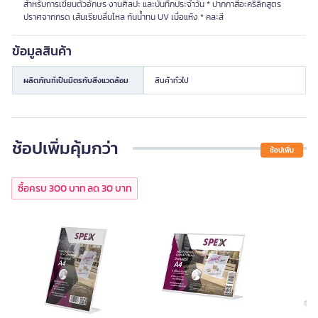
สำหรับการเขียนตัวอักษร งานศิลปะ และบันทึกประจำวัน * ปากกาสีอะคริลิกสูตร
ปราศจากกรด เส้นเรียบลื่นไหล กันน้ำทน UV เมื่อแห้ง * คละสี
ข้อมูลสินค้า
ผลิตภัณฑ์เป็นมิตรกับสิ่งแวดล้อม
สินค้าทั่วไป
ช้อปเพิ่มคุ้มกว่า
ช้อปเพิ่ม
ซื้อครบ 300 บาท ลด 30 บาท