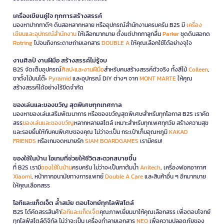
เครื่องเขียนคู่ใจ ทุกการสร้างสรรค์
มองหาปากกาดีๆ ดินสอหลากหลาย หรืออุปกรณ์สำนักงานครบครัน B2S มี
เครื่อง
เขียนและอุปกรณ์สำนักงาน
ให้เลือกมากมาย ตั้งแต่ปากกาลูกลื่น
Parker
ชุดดินสอกด
Rotring
ไปจนถึงกระดาษถ่ายเอกสาร
DOUBLE A
ให้คุณเลือกใช้ได้อย่างจุใจ
งานศิลป์ งานฝีมือ สร้างสรรค์ไม่รู้จบ
B2S จัดเต็มอุปกรณ์
ศิลปะและงานฝีมือ
สำหรับคนสร้างสรรค์ตัวจริง ทั้งสีไม้
Colleen
,
ขาตั้งไม้บนโต๊ะ
Pyramid
และอุปกรณ์ DIY ต่างๆ จาก
MONT MARTE
ให้คุณ
สร้างสรรค์ได้อย่างไร้ขีดจำกัด
ของเล่นและของขวัญ สุดพิเศษทุกเทศกาล
มองหาของเล่นเสริมพัฒนาการ หรือของขวัญสุดพิเศษสำหรับทุกโอกาส B2S เราคัด
สรร
ของเล่นและของขวัญ
หลากหลายสไตล์ เหมาะสำหรับทุกเพศทุกวัย สร้างความสุข
และรอยยิ้มให้กับคนพิเศษของคุณ ไม่ว่าจะเป็น กระเป๋าเก็บอุณหภูมิ
KAKAO
FRIENDS
หรือเกมจดหมายรัก
SIAM BOARDGAMES
เรามีครบ!
ของใช้ในบ้าน ไอเทมที่ช่วยให้ชีวิตสะดวกสบายขึ้น
ที่ B2S เรามี
ของใช้ในบ้าน
ครบครัน ไม่ว่าจะเป็นกาต้มน้ำ
Anitech
, เครื่องฟอกอากาศ
Xiaomi
, หน้ากากอนามัยทางการแพทย์
Double A Care
และสินค้าอื่น ๆ อีกมากมาย
ให้คุณเลือกสรร
ไอทีและแก็ดเจ็ต ล้ำสมัย ตอบโจทย์ทุกไลฟ์สไตล์
B2S ได้คัดสรรสินค้า
ไอทีและแก็ดเจ็ต
คุณภาพเยี่ยมมาให้คุณเลือกสรร เพื่อตอบโจทย์
ทุกไลฟ์สไตล์ดิจิทัล ไม่ว่าจะเป็น เครื่องทำลายเอกสาร
NEO
เพื่อความปลอดภัยของ