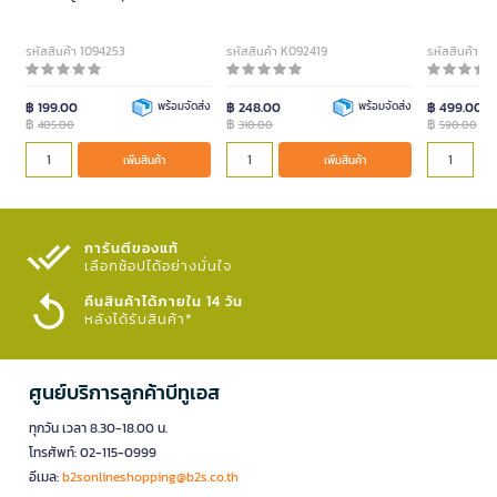
ปากกาสีน้ำ 12 สี
รหัสสินค้า 1094253
รหัสสินค้า K092419
รหัสสินค้า 1
฿ 199.00
พร้อมจัดส่ง
฿ 248.00
พร้อมจัดส่ง
฿ 499.00
฿
฿
฿
405.00
310.00
590.00
เพิ่มสินค้า
เพิ่มสินค้า
การันตีของแท้
เลือกช้อปได้อย่างมั่นใจ​
คืนสินค้าได้ภายใน 14 วัน
หลังได้รับสินค้า*
ศูนย์บริการลูกค้าบีทูเอส
ทุกวัน เวลา 8.30-18.00 น.
โทรศัพท์: 02-115-0999
อีเมล:
b2sonlineshopping@b2s.co.th