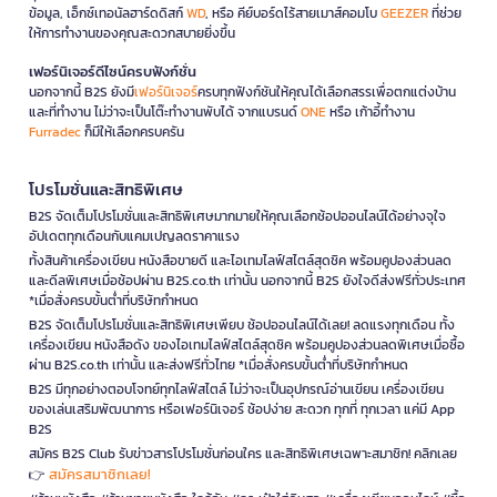
ข้อมูล, เอ็กซ์เทอนัลฮาร์ดดิสก์
WD
, หรือ คีย์บอร์ดไร้สายเมาส์คอมโบ
GEEZER
ที่ช่วย
ให้การทำงานของคุณสะดวกสบายยิ่งขึ้น
เฟอร์นิเจอร์ดีไซน์ครบฟังก์ชั่น
นอกจากนี้ B2S ยังมี
เฟอร์นิเจอร์
ครบทุกฟังก์ชันให้คุณได้เลือกสรรเพื่อตกแต่งบ้าน
และที่ทำงาน ไม่ว่าจะเป็นโต๊ะทำงานพับได้ จากแบรนด์
ONE
หรือ เก้าอี้ทำงาน
Furradec
ก็มีให้เลือกครบครัน
โปรโมชั่นและสิทธิพิเศษ
B2S จัดเต็มโปรโมชั่นและสิทธิพิเศษมากมายให้คุณเลือกช้อปออนไลน์ได้อย่างจุใจ
อัปเดตทุกเดือนกับแคมเปญลดราคาแรง
ทั้งสินค้าเครื่องเขียน หนังสือขายดี และไอเทมไลฟ์สไตล์สุดชิค พร้อมคูปองส่วนลด
และดีลพิเศษเมื่อช้อปผ่าน B2S.co.th เท่านั้น นอกจากนี้ B2S ยังใจดีส่งฟรีทั่วประเทศ
*เมื่อสั่งครบขั้นต่ำที่บริษัทกำหนด
B2S จัดเต็มโปรโมชั่นและสิทธิพิเศษเพียบ ช้อปออนไลน์ได้เลย! ลดแรงทุกเดือน ทั้ง
เครื่องเขียน หนังสือดัง ของไอเทมไลฟ์สไตล์สุดชิค พร้อมคูปองส่วนลดพิเศษเมื่อซื้อ
ผ่าน B2S.co.th เท่านั้น และส่งฟรีทั่วไทย *เมื่อสั่งครบขั้นต่ำที่บริษัทกำหนด
B2S มีทุกอย่างตอบโจทย์ทุกไลฟ์สไตล์ ไม่ว่าจะเป็นอุปกรณ์อ่านเขียน เครื่องเขียน
ของเล่นเสริมพัฒนาการ หรือเฟอร์นิเจอร์ ช้อปง่าย สะดวก ทุกที่ ทุกเวลา แค่มี App
B2S
สมัคร B2S Club รับข่าวสารโปรโมชั่นก่อนใคร และสิทธิพิเศษเฉพาะสมาชิก! คลิกเลย
สมัครสมาชิกเลย!
👉