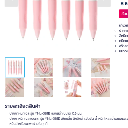
Previous slide
Next slide
฿ 6
ช้อป
เกี่ยวก
ปากกา
สีหมึก
หมึกแห
สร้าง
ขนาดหั
รายละเอียดสินค้า
ปากกาหมึกเจล รุ่น YML-381E หมึกสีดำ ขนาด 0.5 มม.
ปากกาหมึกเจลแบบกด รุ่น YML-381E เขียนลื่น สีหมึกดำเข้มชัด น้ำหมึกไหลสม่ำเสมอและ
หนีบสำหรับพกพาง่ายในทุกที่