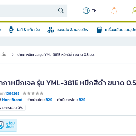
TH
อ
ไอที & แก็ตเจ็ต
ของเล่น & ของขวัญ
เครื่องเขียนและอุ
ลื่น
ปากกาหมึกเจล รุ่น YML-381E หมึกสีดำ ขนาด 0.5 มม.
กกาหมึกเจล รุ่น YML-381E หมึกสีดำ ขนาด 0.5
นค้า
1094268
Non-Brand
B2S
B2S
์
จำหน่ายโดย
ดำเนินการโดย
มรายการผ่อน 0%
พร้อม
จัดส่ง