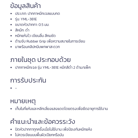
ข้อมูลสินค้า
ประเภท: ปากกาหมึกเจลแบบกด
รุ่น: YML-381E
ขนาดหัวปากกา: 0.5 มม.
สีหมึก: ดำ
หมึกแห้งไว เขียนลื่น สีคมชัด
ด้ามจับ Rubber Grip เพื่อความสบายในการเขียน
มาพร้อมคลิปหนีบพกพาสะดวก
ภายในชุด ประกอบด้วย
ปากกาหมึกเจล รุ่น YML-381E หมึกสีดำ 2 ด้าม/แพ็ค
การรับประกัน
-
หมายเหตุ
เก็บในที่แห้งและหลีกเลี่ยงแสงแดดโดยตรงเพื่อยืดอายุการใช้งาน
คำแนะนำและข้อควรระวัง
ปิดหัวปากกาทุกครั้งเมื่อไม่ใช้งาน เพื่อป้องกันหมึกแห้ง
ไม่ควรเขียนบนพื้นผิวเปียกหรือมัน