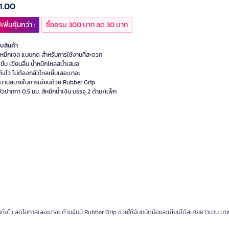
1.00
เพิ่มคุ้มกว่า :
ซื้อครบ 300 บาท ลด 30 บาท
ับสินค้า
หมึกเจล แบบกด สำหรับการใช้งานที่สะดวก
เข้ม เขียนลื่น น้ำหมึกไหลสม่ำเสมอ
้งไว ไม่ต้องกลัวไหลเยิ้มเลอะเทอะ
ความสบายในการเขียนด้วย Rubber Grip
วปากกา 0.5 มม. สีหมึกน้ำเงิน บรรจุ 2 ด้าม/แพ็ค
แห้งไว ลดโอกาสเลอะเทอะ ด้ามจับมี Rubber Grip ช่วยให้จับถนัดมือและเขียนได้สบายยาวนาน มา