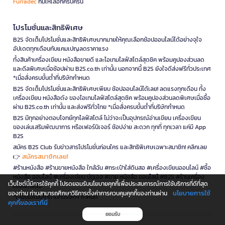
Furradec
ก็มีให้เลือกครบครัน
โปรโมชั่นและสิทธิพิเศษ
B2S จัดเต็มโปรโมชั่นและสิทธิพิเศษมากมายให้คุณเลือกช้อปออนไลน์ได้อย่างจุใจ
อัปเดตทุกเดือนกับแคมเปญลดราคาแรง
ทั้งสินค้าเครื่องเขียน หนังสือขายดี และไอเทมไลฟ์สไตล์สุดชิค พร้อมคูปองส่วนลด
และดีลพิเศษเมื่อช้อปผ่าน B2S.co.th เท่านั้น นอกจากนี้ B2S ยังใจดีส่งฟรีทั่วประเทศ
*เมื่อสั่งครบขั้นต่ำที่บริษัทกำหนด
B2S จัดเต็มโปรโมชั่นและสิทธิพิเศษเพียบ ช้อปออนไลน์ได้เลย! ลดแรงทุกเดือน ทั้ง
เครื่องเขียน หนังสือดัง ของไอเทมไลฟ์สไตล์สุดชิค พร้อมคูปองส่วนลดพิเศษเมื่อซื้อ
ผ่าน B2S.co.th เท่านั้น และส่งฟรีทั่วไทย *เมื่อสั่งครบขั้นต่ำที่บริษัทกำหนด
B2S มีทุกอย่างตอบโจทย์ทุกไลฟ์สไตล์ ไม่ว่าจะเป็นอุปกรณ์อ่านเขียน เครื่องเขียน
ของเล่นเสริมพัฒนาการ หรือเฟอร์นิเจอร์ ช้อปง่าย สะดวก ทุกที่ ทุกเวลา แค่มี App
B2S
สมัคร B2S Club รับข่าวสารโปรโมชั่นก่อนใคร และสิทธิพิเศษเฉพาะสมาชิก! คลิกเลย
สมัครสมาชิกเลย!
👉
#ร้านหนังสือ #ร้านขายหนังสือ ใกล้ฉัน #กระเป๋าใส่ดินสอ #เครื่องเขียนออนไลน์ #ซื้อ
หนังสือ ออนไลน์ #เครื่องเขียน บีทูเอส #ขาย หนังสือ ออนไลน์ #B2S #ร้านเครื่อง
เว็บไซต์นี้มีการใช้คุกกี้ โปรดยอมรับนโยบายคุกกี้เพื่อประสบการณ์การใช้บริการที่ดีที่สุด
เขียนใกล้ฉัน
นโยบายการใช้
ของท่าน ท่านสามารถศึกษาวิธีการตั้งค่าการควบคุมคุกกี้ของท่านผ่าน
*เงื่อนไขเป็นไปตามที่บริษัทฯ กำหนด
คุกกี้ของเราที่นี่
ยอมรับ