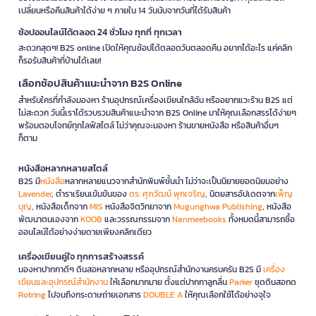
เปลี่ยนหรือคืนสินค้าได้ง่าย ๆ ภายใน 14 วันนับจากวันที่ได้รับสินค้า
ช้อปออนไลน์ได้ตลอด 24 ชั่วโมง ทุกที่ ทุกเวลา
สะดวกสุดๆ! B2S online เปิดให้คุณช้อปได้ตลอดวันตลอดคืน อยากได้อะไร แค่คลิก
ก็รอรับสินค้าที่บ้านได้เลย!
เลือกช้อปสินค้าแนะนำจาก B2S Online
สำหรับใครที่กำลังมองหา ร้านอุปกรณ์เครื่องเขียนใกล้ฉัน หรืออยากแวะร้าน B2S แต่
ไม่สะดวก วันนี้เราได้รวบรวมสินค้าแนะนำจาก B2S Online มาให้คุณเลือกสรรได้ง่ายๆ
พร้อมตอบโจทย์ทุกไลฟ์สไตล์ ไม่ว่าคุณจะมองหา ร้านขายหนังสือ หรือสินค้าอื่นๆ
ก็ตาม
หนังสือหลากหลายสไตล์
B2S มี
หนังสือ
หลากหลายแนวจากสำนักพิมพ์ชั้นนำ ไม่ว่าจะเป็นนิยายยอดนิยมอย่าง
Lavender
, ตำราเรียนเข้มข้นของ
ดร. ศุภวัฒน์ พุกเจริญ
, นิตยสารอัปเดตจาก
เพ็ญ
บุญ
, หนังสือเด็กจาก
MIS
หนังสือจิตวิทยาจาก
Mugunghwa Publishing
, หนังสือ
พัฒนาตนเองจาก
KOOB
และวรรณกรรมจาก
Nanmeebooks
ทั้งหมดนี้สามารถซื้อ
ออนไลน์ได้อย่างง่ายดายเพียงคลิกเดียว
เครื่องเขียนคู่ใจ ทุกการสร้างสรรค์
มองหาปากกาดีๆ ดินสอหลากหลาย หรืออุปกรณ์สำนักงานครบครัน B2S มี
เครื่อง
เขียนและอุปกรณ์สำนักงาน
ให้เลือกมากมาย ตั้งแต่ปากกาลูกลื่น
Parker
ชุดดินสอกด
Rotring
ไปจนถึงกระดาษถ่ายเอกสาร
DOUBLE A
ให้คุณเลือกใช้ได้อย่างจุใจ