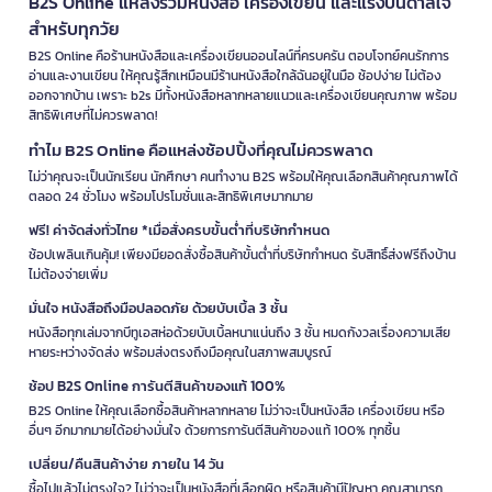
B2S Online แหล่งรวมหนังสือ เครื่องเขียน และแรงบันดาลใจ
สำหรับทุกวัย
B2S Online คือร้านหนังสือและเครื่องเขียนออนไลน์ที่ครบครัน ตอบโจทย์คนรักการ
อ่านและงานเขียน ให้คุณรู้สึกเหมือนมีร้านหนังสือใกล้ฉันอยู่ในมือ ช้อปง่าย ไม่ต้อง
ออกจากบ้าน เพราะ b2s มีทั้งหนังสือหลากหลายแนวและเครื่องเขียนคุณภาพ พร้อม
สิทธิพิเศษที่ไม่ควรพลาด!
ทำไม B2S Online คือแหล่งช้อปปิ้งที่คุณไม่ควรพลาด
ไม่ว่าคุณจะเป็นนักเรียน นักศึกษา คนทำงาน B2S พร้อมให้คุณเลือกสินค้าคุณภาพได้
ตลอด 24 ชั่วโมง พร้อมโปรโมชั่นและสิทธิพิเศษมากมาย
ฟรี! ค่าจัดส่งทั่วไทย *เมื่อสั่งครบขั้นต่ำที่บริษัทกำหนด
ช้อปเพลินเกินคุ้ม! เพียงมียอดสั่งซื้อสินค้าขั้นต่ำที่บริษัทกำหนด รับสิทธิ์ส่งฟรีถึงบ้าน
ไม่ต้องจ่ายเพิ่ม
มั่นใจ หนังสือถึงมือปลอดภัย ด้วยบับเบิ้ล 3 ชั้น
หนังสือทุกเล่มจากบีทูเอสห่อด้วยบับเบิ้ลหนาแน่นถึง 3 ชั้น หมดกังวลเรื่องความเสีย
หายระหว่างจัดส่ง พร้อมส่งตรงถึงมือคุณในสภาพสมบูรณ์
ช้อป B2S Online การันตีสินค้าของแท้ 100%
B2S Online ให้คุณเลือกซื้อสินค้าหลากหลาย ไม่ว่าจะเป็นหนังสือ เครื่องเขียน หรือ
อื่นๆ อีกมากมายได้อย่างมั่นใจ ด้วยการการันตีสินค้าของแท้ 100% ทุกชิ้น
เปลี่ยน/คืนสินค้าง่าย ภายใน 14 วัน
ซื้อไปแล้วไม่ตรงใจ? ไม่ว่าจะเป็นหนังสือที่เลือกผิด หรือสินค้ามีปัญหา คุณสามารถ