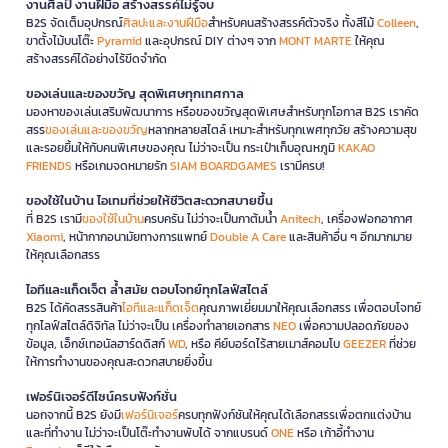
งานศิลป์ งานฝีมือ สร้างสรรค์ไม่รู้จบ
B2S จัดเต็มอุปกรณ์
ศิลปะและงานฝีมือ
สำหรับคนสร้างสรรค์ตัวจริง ทั้งสีไม้
Colleen
,
ขาตั้งไม้บนโต๊ะ
Pyramid
และอุปกรณ์ DIY ต่างๆ จาก
MONT MARTE
ให้คุณ
สร้างสรรค์ได้อย่างไร้ขีดจำกัด
ของเล่นและของขวัญ สุดพิเศษทุกเทศกาล
มองหาของเล่นเสริมพัฒนาการ หรือของขวัญสุดพิเศษสำหรับทุกโอกาส B2S เราคัด
สรร
ของเล่นและของขวัญ
หลากหลายสไตล์ เหมาะสำหรับทุกเพศทุกวัย สร้างความสุข
และรอยยิ้มให้กับคนพิเศษของคุณ ไม่ว่าจะเป็น กระเป๋าเก็บอุณหภูมิ
KAKAO
FRIENDS
หรือเกมจดหมายรัก
SIAM BOARDGAMES
เรามีครบ!
ของใช้ในบ้าน ไอเทมที่ช่วยให้ชีวิตสะดวกสบายขึ้น
ที่ B2S เรามี
ของใช้ในบ้าน
ครบครัน ไม่ว่าจะเป็นกาต้มน้ำ
Anitech
, เครื่องฟอกอากาศ
Xiaomi
, หน้ากากอนามัยทางการแพทย์
Double A Care
และสินค้าอื่น ๆ อีกมากมาย
ให้คุณเลือกสรร
ไอทีและแก็ดเจ็ต ล้ำสมัย ตอบโจทย์ทุกไลฟ์สไตล์
B2S ได้คัดสรรสินค้า
ไอทีและแก็ดเจ็ต
คุณภาพเยี่ยมมาให้คุณเลือกสรร เพื่อตอบโจทย์
ทุกไลฟ์สไตล์ดิจิทัล ไม่ว่าจะเป็น เครื่องทำลายเอกสาร
NEO
เพื่อความปลอดภัยของ
ข้อมูล, เอ็กซ์เทอนัลฮาร์ดดิสก์
WD
, หรือ คีย์บอร์ดไร้สายเมาส์คอมโบ
GEEZER
ที่ช่วย
ให้การทำงานของคุณสะดวกสบายยิ่งขึ้น
เฟอร์นิเจอร์ดีไซน์ครบฟังก์ชั่น
นอกจากนี้ B2S ยังมี
เฟอร์นิเจอร์
ครบทุกฟังก์ชันให้คุณได้เลือกสรรเพื่อตกแต่งบ้าน
และที่ทำงาน ไม่ว่าจะเป็นโต๊ะทำงานพับได้ จากแบรนด์
ONE
หรือ เก้าอี้ทำงาน