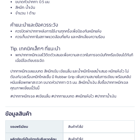
ขนาดหัวปากกา: 0.5 มม.
สีหมึก: น้ำเงิน
จำนวน: 1 ด้าม
คำแนะนำและข้อควรระวัง
ควรปิดฝาปากกาหลังการใช้งานทุกครั้งเพื่อป้องกันหมึกแห้ง
ควรเก็บปากกาในสภาพแวดล้อมที่แห้ง และหลีกเลี่ยงความร้อน
Tip. เทคนิคเล็กๆ ที่แนะนำ
พกปากกาหมึกเจลไว้ติดตัวเสมอเพื่อความสะดวกในการจดบันทึกหรือเขียนได้ทันที
เมื่อมีไอเดียบรรเจิด
ปากกาหมึกเจลแบบกด สีหมึกเข้ม เขียนลื่น และน้ำหมึกไหลสม่ำเสมอ หมึกแห้งไว ไม่
ต้องกังวลเรื่องหมึกไหลเยิ้ม มี Rubber Grip เพิ่มความสบายในการเขียน พร้อมคลิป
หนีบเพื่อพกพาสะดวก ขนาดหัวปากกา 0.5 มม. สีหมึกน้ำเงิน สั่งซื้อปากกาหมึกเจล
คุณภาพเยี่ยมนี้วันนี้
#ปากกาหมึกเจล #เขียนลื่น #ปากกาแบบกด #หมึกแห้งไว #ปากกาน้ำเงิน
ข้อมูลสินค้า
ของพรีเมียม
สินค้าทั่วไป
ผลิตภัณฑ์เป็นมิตรกับสิ่งแวดล้อม
สินค้าทั่วไป