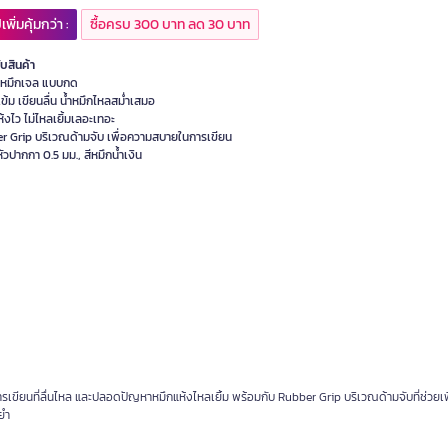
เพิ่มคุ้มกว่า :
ซื้อครบ 300 บาท ลด 30 บาท
ับสินค้า
หมึกเจล แบบกด
เข้ม เขียนลื่น น้ำหมึกไหลสม่ำเสมอ
้งไว ไม่ไหลเยิ้มเลอะเทอะ
r Grip บริเวณด้ามจับ เพื่อความสบายในการเขียน
วปากกา 0.5 มม., สีหมึกน้ำเงิน
เขียนที่ลื่นไหล และปลอดปัญหาหมึกแห้งไหลเยิ้ม พร้อมกับ Rubber Grip บริเวณด้ามจับที่ช่วยเ
ยำ