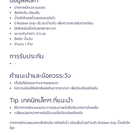
ข้อมูลสินค้า
ปากกาหมึกเจล แบบกด
สีหมึกเข้ม เขียนลื่น
น้ำหมึกไหลสม่ำเสมอและแห้งไว
มี Rubber Grip บริเวณด้ามจับ เพื่อความสบายในการเขียน
มีคลิปหนีบสำหรับพกพาสะดวก
ขนาดหัวปากกา: 0.5 มม.
สีหมึก: น้ำเงิน
จำนวน: 1 ด้าม
การรับประกัน
-
คำแนะนำและข้อควรระวัง
เก็บในที่แห้งและห่างจากแสงแดด
ไม่ควรปล่อยให้หมึกสัมผัสกับอากาศนานๆ เพื่อป้องกันหมึกแห้ง
Tip. เทคนิคเล็กๆ ที่แนะนำ
ใช้ปากกาหมึกเจลบนกระดาษคุณภาพดีเพื่อป้องกันการไหลเยิ้ม
เปลี่ยนปลอกปากกาหลังใช้งานเพื่อป้องกันหมึกแห้ง
ปากกาหมึกเจลแบบกดสีหมึกเข้ม หมึกแห้งไว เขียนลื่นด้วยด้ามจับ Rubber Grip น้ำหมึก
คุ้ม!