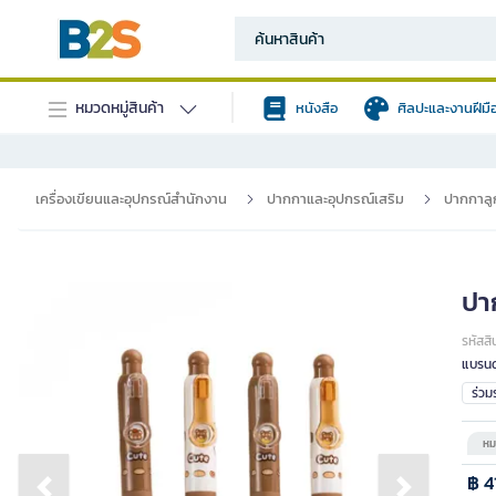
หมวดหมู่สินค้า
หนังสือ
ศิลปะและงานฝีมื
เครื่องเขียนและอุปกรณ์สำนักงาน
ปากกาและอุปกรณ์เสริม
ปากกาลูก
ปา
รหัสสิ
แบรนด
ร่ว
หม
฿ 4