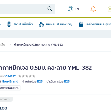
TH
อ
ไอที & แก็ตเจ็ต
ของเล่น & ของขวัญ
เครื่องเขียนและอุ
ลื่น
ปากกาหมึกเจล 0.5มม. คละลาย YML-382
กกาหมึกเจล 0.5มม. คละลาย YML-382
นค้า
1094297
Non-Brand
B2S
B2S
์
จำหน่ายโดย
ดำเนินการโดย
มรายการผ่อน 0%
ดชั่วคราว
1.00