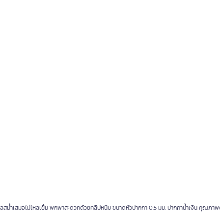
ไหลสม่ำเสมอไม่ไหลเยิ้ม พกพาสะดวกด้วยคลิปหนีบ ขนาดหัวปากกา 0.5 มม. ปากกาน้ำเงิน คุณภาพด