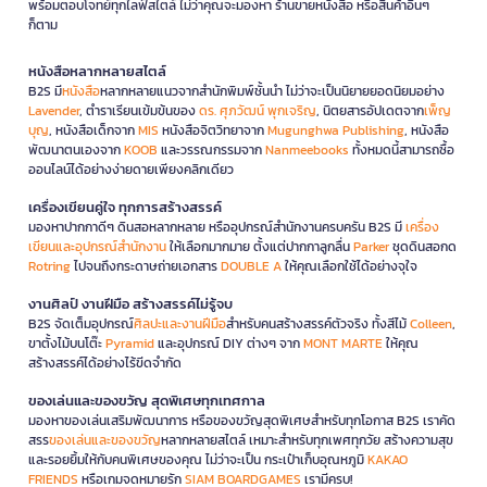
พร้อมตอบโจทย์ทุกไลฟ์สไตล์ ไม่ว่าคุณจะมองหา ร้านขายหนังสือ หรือสินค้าอื่นๆ
ก็ตาม
หนังสือหลากหลายสไตล์
B2S มี
หนังสือ
หลากหลายแนวจากสำนักพิมพ์ชั้นนำ ไม่ว่าจะเป็นนิยายยอดนิยมอย่าง
Lavender
, ตำราเรียนเข้มข้นของ
ดร. ศุภวัฒน์ พุกเจริญ
, นิตยสารอัปเดตจาก
เพ็ญ
บุญ
, หนังสือเด็กจาก
MIS
หนังสือจิตวิทยาจาก
Mugunghwa Publishing
, หนังสือ
พัฒนาตนเองจาก
KOOB
และวรรณกรรมจาก
Nanmeebooks
ทั้งหมดนี้สามารถซื้อ
ออนไลน์ได้อย่างง่ายดายเพียงคลิกเดียว
เครื่องเขียนคู่ใจ ทุกการสร้างสรรค์
มองหาปากกาดีๆ ดินสอหลากหลาย หรืออุปกรณ์สำนักงานครบครัน B2S มี
เครื่อง
เขียนและอุปกรณ์สำนักงาน
ให้เลือกมากมาย ตั้งแต่ปากกาลูกลื่น
Parker
ชุดดินสอกด
Rotring
ไปจนถึงกระดาษถ่ายเอกสาร
DOUBLE A
ให้คุณเลือกใช้ได้อย่างจุใจ
งานศิลป์ งานฝีมือ สร้างสรรค์ไม่รู้จบ
B2S จัดเต็มอุปกรณ์
ศิลปะและงานฝีมือ
สำหรับคนสร้างสรรค์ตัวจริง ทั้งสีไม้
Colleen
,
ขาตั้งไม้บนโต๊ะ
Pyramid
และอุปกรณ์ DIY ต่างๆ จาก
MONT MARTE
ให้คุณ
สร้างสรรค์ได้อย่างไร้ขีดจำกัด
ของเล่นและของขวัญ สุดพิเศษทุกเทศกาล
มองหาของเล่นเสริมพัฒนาการ หรือของขวัญสุดพิเศษสำหรับทุกโอกาส B2S เราคัด
สรร
ของเล่นและของขวัญ
หลากหลายสไตล์ เหมาะสำหรับทุกเพศทุกวัย สร้างความสุข
และรอยยิ้มให้กับคนพิเศษของคุณ ไม่ว่าจะเป็น กระเป๋าเก็บอุณหภูมิ
KAKAO
FRIENDS
หรือเกมจดหมายรัก
SIAM BOARDGAMES
เรามีครบ!