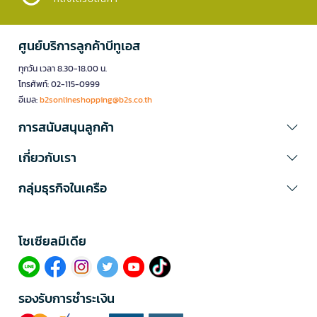
ศูนย์บริการลูกค้าบีทูเอส
ทุกวัน เวลา 8.30-18.00 น.
โทรศัพท์: 02-115-0999
อีเมล:
b2sonlineshopping@b2s.co.th
การสนับสนุนลูกค้า
เกี่ยวกับเรา
กลุ่มธุรกิจในเครือ
โซเซียลมีเดีย​
รองรับการชำระเงิน