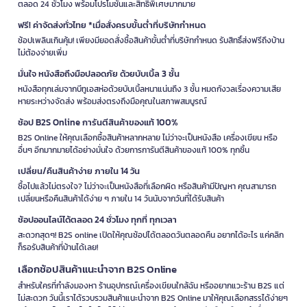
ตลอด 24 ชั่วโมง พร้อมโปรโมชั่นและสิทธิพิเศษมากมาย
ฟรี! ค่าจัดส่งทั่วไทย *เมื่อสั่งครบขั้นต่ำที่บริษัทกำหนด
ช้อปเพลินเกินคุ้ม! เพียงมียอดสั่งซื้อสินค้าขั้นต่ำที่บริษัทกำหนด รับสิทธิ์ส่งฟรีถึงบ้าน
ไม่ต้องจ่ายเพิ่ม
มั่นใจ หนังสือถึงมือปลอดภัย ด้วยบับเบิ้ล 3 ชั้น
หนังสือทุกเล่มจากบีทูเอสห่อด้วยบับเบิ้ลหนาแน่นถึง 3 ชั้น หมดกังวลเรื่องความเสีย
หายระหว่างจัดส่ง พร้อมส่งตรงถึงมือคุณในสภาพสมบูรณ์
ช้อป B2S Online การันตีสินค้าของแท้ 100%
B2S Online ให้คุณเลือกซื้อสินค้าหลากหลาย ไม่ว่าจะเป็นหนังสือ เครื่องเขียน หรือ
อื่นๆ อีกมากมายได้อย่างมั่นใจ ด้วยการการันตีสินค้าของแท้ 100% ทุกชิ้น
เปลี่ยน/คืนสินค้าง่าย ภายใน 14 วัน
ซื้อไปแล้วไม่ตรงใจ? ไม่ว่าจะเป็นหนังสือที่เลือกผิด หรือสินค้ามีปัญหา คุณสามารถ
เปลี่ยนหรือคืนสินค้าได้ง่าย ๆ ภายใน 14 วันนับจากวันที่ได้รับสินค้า
ช้อปออนไลน์ได้ตลอด 24 ชั่วโมง ทุกที่ ทุกเวลา
สะดวกสุดๆ! B2S online เปิดให้คุณช้อปได้ตลอดวันตลอดคืน อยากได้อะไร แค่คลิก
ก็รอรับสินค้าที่บ้านได้เลย!
เลือกช้อปสินค้าแนะนำจาก B2S Online
สำหรับใครที่กำลังมองหา ร้านอุปกรณ์เครื่องเขียนใกล้ฉัน หรืออยากแวะร้าน B2S แต่
ไม่สะดวก วันนี้เราได้รวบรวมสินค้าแนะนำจาก B2S Online มาให้คุณเลือกสรรได้ง่ายๆ