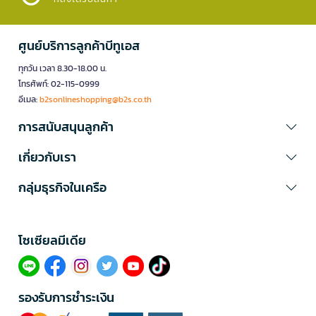
ศูนย์บริการลูกค้าบีทูเอส
ทุกวัน เวลา 8.30-18.00 น.
โทรศัพท์: 02-115-0999
อีเมล:
b2sonlineshopping@b2s.co.th
การสนับสนุนลูกค้า
เกี่ยวกับเรา
กลุ่มธุรกิจในเครือ
โซเซียลมีเดีย​
รองรับการชำระเงิน