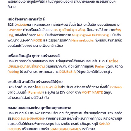
พร้อมตอบโจทย์ทุกไลฟ์สไตล์ ไม่ว่าคุณจะมองหา ร้านขายหนังสือ หรือสินค้าอื่นๆ
ก็ตาม
หนังสือหลากหลายสไตล์
B2S มี
หนังสือ
หลากหลายแนวจากสำนักพิมพ์ชั้นนำ ไม่ว่าจะเป็นนิยายยอดนิยมอย่าง
Lavender
, ตำราเรียนเข้มข้นของ
ดร. ศุภวัฒน์ พุกเจริญ
, นิตยสารอัปเดตจาก
เพ็ญ
บุญ
, หนังสือเด็กจาก
MIS
หนังสือจิตวิทยาจาก
Mugunghwa Publishing
, หนังสือ
พัฒนาตนเองจาก
KOOB
และวรรณกรรมจาก
Nanmeebooks
ทั้งหมดนี้สามารถซื้อ
ออนไลน์ได้อย่างง่ายดายเพียงคลิกเดียว
เครื่องเขียนคู่ใจ ทุกการสร้างสรรค์
มองหาปากกาดีๆ ดินสอหลากหลาย หรืออุปกรณ์สำนักงานครบครัน B2S มี
เครื่อง
เขียนและอุปกรณ์สำนักงาน
ให้เลือกมากมาย ตั้งแต่ปากกาลูกลื่น
Parker
ชุดดินสอกด
Rotring
ไปจนถึงกระดาษถ่ายเอกสาร
DOUBLE A
ให้คุณเลือกใช้ได้อย่างจุใจ
งานศิลป์ งานฝีมือ สร้างสรรค์ไม่รู้จบ
B2S จัดเต็มอุปกรณ์
ศิลปะและงานฝีมือ
สำหรับคนสร้างสรรค์ตัวจริง ทั้งสีไม้
Colleen
,
ขาตั้งไม้บนโต๊ะ
Pyramid
และอุปกรณ์ DIY ต่างๆ จาก
MONT MARTE
ให้คุณ
สร้างสรรค์ได้อย่างไร้ขีดจำกัด
ของเล่นและของขวัญ สุดพิเศษทุกเทศกาล
มองหาของเล่นเสริมพัฒนาการ หรือของขวัญสุดพิเศษสำหรับทุกโอกาส B2S เราคัด
สรร
ของเล่นและของขวัญ
หลากหลายสไตล์ เหมาะสำหรับทุกเพศทุกวัย สร้างความสุข
และรอยยิ้มให้กับคนพิเศษของคุณ ไม่ว่าจะเป็น กระเป๋าเก็บอุณหภูมิ
KAKAO
FRIENDS
หรือเกมจดหมายรัก
SIAM BOARDGAMES
เรามีครบ!