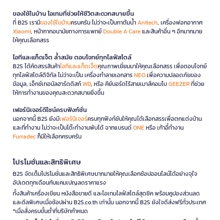
ของใช้ในบ้าน ไอเทมที่ช่วยให้ชีวิตสะดวกสบายขึ้น
ที่ B2S เรามี
ของใช้ในบ้าน
ครบครัน ไม่ว่าจะเป็นกาต้มน้ำ
Anitech
, เครื่องฟอกอากาศ
Xiaomi
, หน้ากากอนามัยทางการแพทย์
Double A Care
และสินค้าอื่น ๆ อีกมากมาย
ให้คุณเลือกสรร
ไอทีและแก็ดเจ็ต ล้ำสมัย ตอบโจทย์ทุกไลฟ์สไตล์
B2S ได้คัดสรรสินค้า
ไอทีและแก็ดเจ็ต
คุณภาพเยี่ยมมาให้คุณเลือกสรร เพื่อตอบโจทย์
ทุกไลฟ์สไตล์ดิจิทัล ไม่ว่าจะเป็น เครื่องทำลายเอกสาร
NEO
เพื่อความปลอดภัยของ
ข้อมูล, เอ็กซ์เทอนัลฮาร์ดดิสก์
WD
, หรือ คีย์บอร์ดไร้สายเมาส์คอมโบ
GEEZER
ที่ช่วย
ให้การทำงานของคุณสะดวกสบายยิ่งขึ้น
เฟอร์นิเจอร์ดีไซน์ครบฟังก์ชั่น
นอกจากนี้ B2S ยังมี
เฟอร์นิเจอร์
ครบทุกฟังก์ชันให้คุณได้เลือกสรรเพื่อตกแต่งบ้าน
และที่ทำงาน ไม่ว่าจะเป็นโต๊ะทำงานพับได้ จากแบรนด์
ONE
หรือ เก้าอี้ทำงาน
Furradec
ก็มีให้เลือกครบครัน
โปรโมชั่นและสิทธิพิเศษ
B2S จัดเต็มโปรโมชั่นและสิทธิพิเศษมากมายให้คุณเลือกช้อปออนไลน์ได้อย่างจุใจ
อัปเดตทุกเดือนกับแคมเปญลดราคาแรง
ทั้งสินค้าเครื่องเขียน หนังสือขายดี และไอเทมไลฟ์สไตล์สุดชิค พร้อมคูปองส่วนลด
และดีลพิเศษเมื่อช้อปผ่าน B2S.co.th เท่านั้น นอกจากนี้ B2S ยังใจดีส่งฟรีทั่วประเทศ
*เมื่อสั่งครบขั้นต่ำที่บริษัทกำหนด