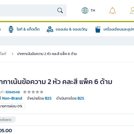
TH
อ
ไอที & แก็ตเจ็ต
ของเล่น & ของขวัญ
เครื่องเขียนและอุ
ไลท์
ปากกาเน้นข้อความ 2 หัว คละสี แพ็ค 6 ด้าม
กาเน้นข้อความ 2 หัว คละสี แพ็ค 6 ด้าม
นค้า
1094048
Non-Brand
B2S
B2S
์
จำหน่ายโดย
ดำเนินการโดย
มรายการผ่อน 0%
ดชั่วคราว
05.00