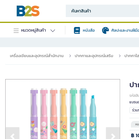
หมวดหมู่สินค้า
หนังสือ
ศิลปะและงานฝีมื
เครื่องเขียนและอุปกรณ์สำนักงาน
ปากกาและอุปกรณ์เสริม
ปากกาไฮ
ปาก
รหัสสิ
แบรนด
ร่ว
หม
฿ 1