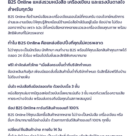
B2S Online แหล่งรวมหนังสือ เครื่องเขียน และแรงบันดาลใจ
สำหรับทุกวัย
B2S Online คือร้านหนังสือและเครื่องเขียนออนไลน์ที่ครบครัน ตอบโจทย์คนรักการ
อ่านและงานเขียน ให้คุณรู้สึกเหมือนมีร้านหนังสือใกล้ฉันอยู่ในมือ ช้อปง่าย ไม่ต้อง
ออกจากบ้าน เพราะ b2s มีทั้งหนังสือหลากหลายแนวและเครื่องเขียนคุณภาพ พร้อม
สิทธิพิเศษที่ไม่ควรพลาด!
ทำไม B2S Online คือแหล่งช้อปปิ้งที่คุณไม่ควรพลาด
ไม่ว่าคุณจะเป็นนักเรียน นักศึกษา คนทำงาน B2S พร้อมให้คุณเลือกสินค้าคุณภาพได้
ตลอด 24 ชั่วโมง พร้อมโปรโมชั่นและสิทธิพิเศษมากมาย
ฟรี! ค่าจัดส่งทั่วไทย *เมื่อสั่งครบขั้นต่ำที่บริษัทกำหนด
ช้อปเพลินเกินคุ้ม! เพียงมียอดสั่งซื้อสินค้าขั้นต่ำที่บริษัทกำหนด รับสิทธิ์ส่งฟรีถึงบ้าน
ไม่ต้องจ่ายเพิ่ม
มั่นใจ หนังสือถึงมือปลอดภัย ด้วยบับเบิ้ล 3 ชั้น
หนังสือทุกเล่มจากบีทูเอสห่อด้วยบับเบิ้ลหนาแน่นถึง 3 ชั้น หมดกังวลเรื่องความเสีย
หายระหว่างจัดส่ง พร้อมส่งตรงถึงมือคุณในสภาพสมบูรณ์
ช้อป B2S Online การันตีสินค้าของแท้ 100%
B2S Online ให้คุณเลือกซื้อสินค้าหลากหลาย ไม่ว่าจะเป็นหนังสือ เครื่องเขียน หรือ
อื่นๆ อีกมากมายได้อย่างมั่นใจ ด้วยการการันตีสินค้าของแท้ 100% ทุกชิ้น
เปลี่ยน/คืนสินค้าง่าย ภายใน 14 วัน