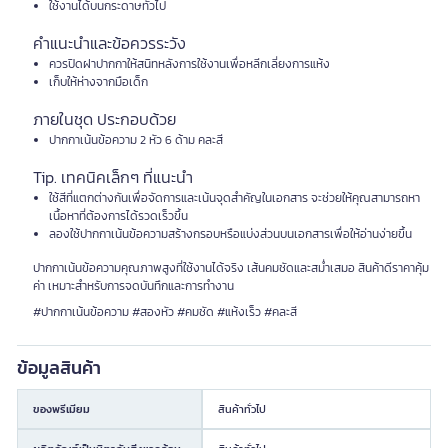
ใช้งานได้บนกระดาษทั่วไป
คำแนะนำและข้อควรระวัง
ควรปิดฝาปากกาให้สนิทหลังการใช้งานเพื่อหลีกเลี่ยงการแห้ง
เก็บให้ห่างจากมือเด็ก
ภายในชุด ประกอบด้วย
ปากกาเน้นข้อความ 2 หัว 6 ด้าม คละสี
Tip. เทคนิคเล็กๆ ที่แนะนำ
ใช้สีที่แตกต่างกันเพื่อจัดการและเน้นจุดสำคัญในเอกสาร จะช่วยให้คุณสามารถหา
เนื้อหาที่ต้องการได้รวดเร็วขึ้น
ลองใช้ปากกาเน้นข้อความสร้างกรอบหรือแบ่งส่วนบนเอกสารเพื่อให้อ่านง่ายขึ้น
ปากกาเน้นข้อความคุณภาพสูงที่ใช้งานได้จริง เส้นคมชัดและสม่ำเสมอ สินค้าดีราคาคุ้ม
ค่า เหมาะสำหรับการจดบันทึกและการทำงาน
#ปากกาเน้นข้อความ #สองหัว #คมชัด #แห้งเร็ว #คละสี
ข้อมูลสินค้า
ของพรีเมียม
สินค้าทั่วไป