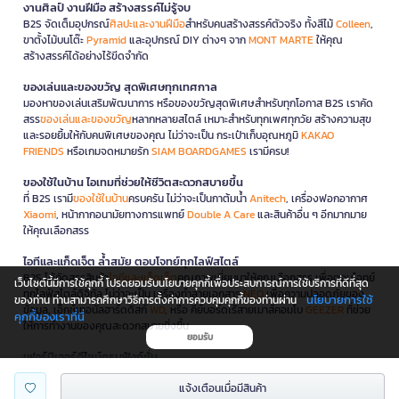
งานศิลป์ งานฝีมือ สร้างสรรค์ไม่รู้จบ
B2S จัดเต็มอุปกรณ์
ศิลปะและงานฝีมือ
สำหรับคนสร้างสรรค์ตัวจริง ทั้งสีไม้
Colleen
,
ขาตั้งไม้บนโต๊ะ
Pyramid
และอุปกรณ์ DIY ต่างๆ จาก
MONT MARTE
ให้คุณ
สร้างสรรค์ได้อย่างไร้ขีดจำกัด
ของเล่นและของขวัญ สุดพิเศษทุกเทศกาล
มองหาของเล่นเสริมพัฒนาการ หรือของขวัญสุดพิเศษสำหรับทุกโอกาส B2S เราคัด
สรร
ของเล่นและของขวัญ
หลากหลายสไตล์ เหมาะสำหรับทุกเพศทุกวัย สร้างความสุข
และรอยยิ้มให้กับคนพิเศษของคุณ ไม่ว่าจะเป็น กระเป๋าเก็บอุณหภูมิ
KAKAO
FRIENDS
หรือเกมจดหมายรัก
SIAM BOARDGAMES
เรามีครบ!
ของใช้ในบ้าน ไอเทมที่ช่วยให้ชีวิตสะดวกสบายขึ้น
ที่ B2S เรามี
ของใช้ในบ้าน
ครบครัน ไม่ว่าจะเป็นกาต้มน้ำ
Anitech
, เครื่องฟอกอากาศ
Xiaomi
, หน้ากากอนามัยทางการแพทย์
Double A Care
และสินค้าอื่น ๆ อีกมากมาย
ให้คุณเลือกสรร
ไอทีและแก็ดเจ็ต ล้ำสมัย ตอบโจทย์ทุกไลฟ์สไตล์
B2S ได้คัดสรรสินค้า
ไอทีและแก็ดเจ็ต
คุณภาพเยี่ยมมาให้คุณเลือกสรร เพื่อตอบโจทย์
เว็บไซต์นี้มีการใช้คุกกี้ โปรดยอมรับนโยบายคุกกี้เพื่อประสบการณ์การใช้บริการที่ดีที่สุด
ทุกไลฟ์สไตล์ดิจิทัล ไม่ว่าจะเป็น เครื่องทำลายเอกสาร
NEO
เพื่อความปลอดภัยของ
นโยบายการใช้
ของท่าน ท่านสามารถศึกษาวิธีการตั้งค่าการควบคุมคุกกี้ของท่านผ่าน
ข้อมูล, เอ็กซ์เทอนัลฮาร์ดดิสก์
WD
, หรือ คีย์บอร์ดไร้สายเมาส์คอมโบ
GEEZER
ที่ช่วย
คุกกี้ของเราที่นี่
ให้การทำงานของคุณสะดวกสบายยิ่งขึ้น
ยอมรับ
เฟอร์นิเจอร์ดีไซน์ครบฟังก์ชั่น
นอกจากนี้ B2S ยังมี
เฟอร์นิเจอร์
ครบทุกฟังก์ชันให้คุณได้เลือกสรรเพื่อตกแต่งบ้าน
แจ้งเตือนเมื่อมีสินค้า
และที่ทำงาน ไม่ว่าจะเป็นโต๊ะทำงานพับได้ จากแบรนด์
ONE
หรือ เก้าอี้ทำงาน