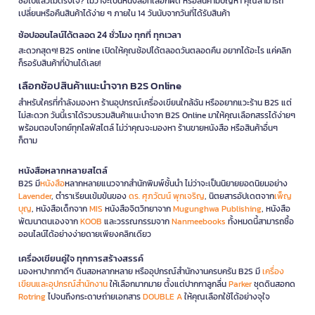
ซื้อไปแล้วไม่ตรงใจ? ไม่ว่าจะเป็นหนังสือที่เลือกผิด หรือสินค้ามีปัญหา คุณสามารถ
เปลี่ยนหรือคืนสินค้าได้ง่าย ๆ ภายใน 14 วันนับจากวันที่ได้รับสินค้า
ช้อปออนไลน์ได้ตลอด 24 ชั่วโมง ทุกที่ ทุกเวลา
สะดวกสุดๆ! B2S online เปิดให้คุณช้อปได้ตลอดวันตลอดคืน อยากได้อะไร แค่คลิก
ก็รอรับสินค้าที่บ้านได้เลย!
เลือกช้อปสินค้าแนะนำจาก B2S Online
สำหรับใครที่กำลังมองหา ร้านอุปกรณ์เครื่องเขียนใกล้ฉัน หรืออยากแวะร้าน B2S แต่
ไม่สะดวก วันนี้เราได้รวบรวมสินค้าแนะนำจาก B2S Online มาให้คุณเลือกสรรได้ง่ายๆ
พร้อมตอบโจทย์ทุกไลฟ์สไตล์ ไม่ว่าคุณจะมองหา ร้านขายหนังสือ หรือสินค้าอื่นๆ
ก็ตาม
หนังสือหลากหลายสไตล์
B2S มี
หนังสือ
หลากหลายแนวจากสำนักพิมพ์ชั้นนำ ไม่ว่าจะเป็นนิยายยอดนิยมอย่าง
Lavender
, ตำราเรียนเข้มข้นของ
ดร. ศุภวัฒน์ พุกเจริญ
, นิตยสารอัปเดตจาก
เพ็ญ
บุญ
, หนังสือเด็กจาก
MIS
หนังสือจิตวิทยาจาก
Mugunghwa Publishing
, หนังสือ
พัฒนาตนเองจาก
KOOB
และวรรณกรรมจาก
Nanmeebooks
ทั้งหมดนี้สามารถซื้อ
ออนไลน์ได้อย่างง่ายดายเพียงคลิกเดียว
เครื่องเขียนคู่ใจ ทุกการสร้างสรรค์
มองหาปากกาดีๆ ดินสอหลากหลาย หรืออุปกรณ์สำนักงานครบครัน B2S มี
เครื่อง
เขียนและอุปกรณ์สำนักงาน
ให้เลือกมากมาย ตั้งแต่ปากกาลูกลื่น
Parker
ชุดดินสอกด
Rotring
ไปจนถึงกระดาษถ่ายเอกสาร
DOUBLE A
ให้คุณเลือกใช้ได้อย่างจุใจ