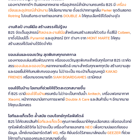
มองหาปากกาดีๆ ดินสอหลากหลาย หรืออุปกรณ์สำนักงานครบครัน B2S มี
เครื่อง
เขียนและอุปกรณ์สำนักงาน
ให้เลือกมากมาย ตั้งแต่ปากกาลูกลื่น
Parker
ชุดดินสอกด
Rotring
ไปจนถึงกระดาษถ่ายเอกสาร
DOUBLE A
ให้คุณเลือกใช้ได้อย่างจุใจ
งานศิลป์ งานฝีมือ สร้างสรรค์ไม่รู้จบ
B2S จัดเต็มอุปกรณ์
ศิลปะและงานฝีมือ
สำหรับคนสร้างสรรค์ตัวจริง ทั้งสีไม้
Colleen
,
ขาตั้งไม้บนโต๊ะ
Pyramid
และอุปกรณ์ DIY ต่างๆ จาก
MONT MARTE
ให้คุณ
สร้างสรรค์ได้อย่างไร้ขีดจำกัด
ของเล่นและของขวัญ สุดพิเศษทุกเทศกาล
มองหาของเล่นเสริมพัฒนาการ หรือของขวัญสุดพิเศษสำหรับทุกโอกาส B2S เราคัด
สรร
ของเล่นและของขวัญ
หลากหลายสไตล์ เหมาะสำหรับทุกเพศทุกวัย สร้างความสุข
และรอยยิ้มให้กับคนพิเศษของคุณ ไม่ว่าจะเป็น กระเป๋าเก็บอุณหภูมิ
KAKAO
FRIENDS
หรือเกมจดหมายรัก
SIAM BOARDGAMES
เรามีครบ!
ของใช้ในบ้าน ไอเทมที่ช่วยให้ชีวิตสะดวกสบายขึ้น
ที่ B2S เรามี
ของใช้ในบ้าน
ครบครัน ไม่ว่าจะเป็นกาต้มน้ำ
Anitech
, เครื่องฟอกอากาศ
Xiaomi
, หน้ากากอนามัยทางการแพทย์
Double A Care
และสินค้าอื่น ๆ อีกมากมาย
ให้คุณเลือกสรร
ไอทีและแก็ดเจ็ต ล้ำสมัย ตอบโจทย์ทุกไลฟ์สไตล์
B2S ได้คัดสรรสินค้า
ไอทีและแก็ดเจ็ต
คุณภาพเยี่ยมมาให้คุณเลือกสรร เพื่อตอบโจทย์
ทุกไลฟ์สไตล์ดิจิทัล ไม่ว่าจะเป็น เครื่องทำลายเอกสาร
NEO
เพื่อความปลอดภัยของ
ข้อมูล, เอ็กซ์เทอนัลฮาร์ดดิสก์
WD
, หรือ คีย์บอร์ดไร้สายเมาส์คอมโบ
GEEZER
ที่ช่วย
ให้การทำงานของคุณสะดวกสบายยิ่งขึ้น