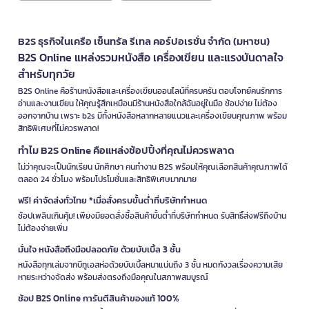
B2S ธุรกิจในเครือ เซ็นทรัล รีเทล คอร์ปอเรชั่น จำกัด (มหาชน)
B2S Online แหล่งรวมหนังสือ เครื่องเขียน และแรงบันดาลใจ
สำหรับทุกวัย
B2S Online คือร้านหนังสือและเครื่องเขียนออนไลน์ที่ครบครัน ตอบโจทย์คนรักการ
อ่านและงานเขียน ให้คุณรู้สึกเหมือนมีร้านหนังสือใกล้ฉันอยู่ในมือ ช้อปง่าย ไม่ต้อง
ออกจากบ้าน เพราะ b2s มีทั้งหนังสือหลากหลายแนวและเครื่องเขียนคุณภาพ พร้อม
สิทธิพิเศษที่ไม่ควรพลาด!
ทำไม B2S Online คือแหล่งช้อปปิ้งที่คุณไม่ควรพลาด
ไม่ว่าคุณจะเป็นนักเรียน นักศึกษา คนทำงาน B2S พร้อมให้คุณเลือกสินค้าคุณภาพได้
ตลอด 24 ชั่วโมง พร้อมโปรโมชั่นและสิทธิพิเศษมากมาย
ฟรี! ค่าจัดส่งทั่วไทย *เมื่อสั่งครบขั้นต่ำที่บริษัทกำหนด
ช้อปเพลินเกินคุ้ม! เพียงมียอดสั่งซื้อสินค้าขั้นต่ำที่บริษัทกำหนด รับสิทธิ์ส่งฟรีถึงบ้าน
ไม่ต้องจ่ายเพิ่ม
มั่นใจ หนังสือถึงมือปลอดภัย ด้วยบับเบิ้ล 3 ชั้น
หนังสือทุกเล่มจากบีทูเอสห่อด้วยบับเบิ้ลหนาแน่นถึง 3 ชั้น หมดกังวลเรื่องความเสีย
หายระหว่างจัดส่ง พร้อมส่งตรงถึงมือคุณในสภาพสมบูรณ์
ช้อป B2S Online การันตีสินค้าของแท้ 100%