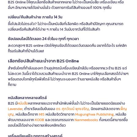
B2S Online ให้คุณเลือกซื้อสินค้าหลากหลาย ไม่ว่าจะเป็นหนังสือ เครื่องเขียน หรือ
อื่นๆ อีกมากมายได้อย่างมั่นใจ ด้วยการการันตีสินค้าของแท้ 100% ทุกชิ้น
เปลี่ยน/คืนสินค้าง่าย ภายใน 14 วัน
ซื้อไปแล้วไม่ตรงใจ? ไม่ว่าจะเป็นหนังสือที่เลือกผิด หรือสินค้ามีปัญหา คุณสามารถ
เปลี่ยนหรือคืนสินค้าได้ง่าย ๆ ภายใน 14 วันนับจากวันที่ได้รับสินค้า
ช้อปออนไลน์ได้ตลอด 24 ชั่วโมง ทุกที่ ทุกเวลา
สะดวกสุดๆ! B2S online เปิดให้คุณช้อปได้ตลอดวันตลอดคืน อยากได้อะไร แค่คลิก
ก็รอรับสินค้าที่บ้านได้เลย!
เลือกช้อปสินค้าแนะนำจาก B2S Online
สำหรับใครที่กำลังมองหา ร้านอุปกรณ์เครื่องเขียนใกล้ฉัน หรืออยากแวะร้าน B2S แต่
ไม่สะดวก วันนี้เราได้รวบรวมสินค้าแนะนำจาก B2S Online มาให้คุณเลือกสรรได้ง่ายๆ
พร้อมตอบโจทย์ทุกไลฟ์สไตล์ ไม่ว่าคุณจะมองหา ร้านขายหนังสือ หรือสินค้าอื่นๆ
ก็ตาม
หนังสือหลากหลายสไตล์
B2S มี
หนังสือ
หลากหลายแนวจากสำนักพิมพ์ชั้นนำ ไม่ว่าจะเป็นนิยายยอดนิยมอย่าง
Lavender
, ตำราเรียนเข้มข้นของ
ดร. ศุภวัฒน์ พุกเจริญ
, นิตยสารอัปเดตจาก
เพ็ญ
บุญ
, หนังสือเด็กจาก
MIS
หนังสือจิตวิทยาจาก
Mugunghwa Publishing
, หนังสือ
พัฒนาตนเองจาก
KOOB
และวรรณกรรมจาก
Nanmeebooks
ทั้งหมดนี้สามารถซื้อ
ออนไลน์ได้อย่างง่ายดายเพียงคลิกเดียว
เครื่องเขียนคู่ใจ ทุกการสร้างสรรค์