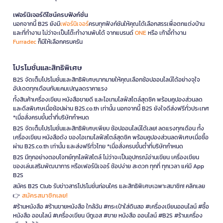
เฟอร์นิเจอร์ดีไซน์ครบฟังก์ชั่น
นอกจากนี้ B2S ยังมี
เฟอร์นิเจอร์
ครบทุกฟังก์ชันให้คุณได้เลือกสรรเพื่อตกแต่งบ้าน
และที่ทำงาน ไม่ว่าจะเป็นโต๊ะทำงานพับได้ จากแบรนด์
ONE
หรือ เก้าอี้ทำงาน
Furradec
ก็มีให้เลือกครบครัน
โปรโมชั่นและสิทธิพิเศษ
B2S จัดเต็มโปรโมชั่นและสิทธิพิเศษมากมายให้คุณเลือกช้อปออนไลน์ได้อย่างจุใจ
อัปเดตทุกเดือนกับแคมเปญลดราคาแรง
ทั้งสินค้าเครื่องเขียน หนังสือขายดี และไอเทมไลฟ์สไตล์สุดชิค พร้อมคูปองส่วนลด
และดีลพิเศษเมื่อช้อปผ่าน B2S.co.th เท่านั้น นอกจากนี้ B2S ยังใจดีส่งฟรีทั่วประเทศ
*เมื่อสั่งครบขั้นต่ำที่บริษัทกำหนด
B2S จัดเต็มโปรโมชั่นและสิทธิพิเศษเพียบ ช้อปออนไลน์ได้เลย! ลดแรงทุกเดือน ทั้ง
เครื่องเขียน หนังสือดัง ของไอเทมไลฟ์สไตล์สุดชิค พร้อมคูปองส่วนลดพิเศษเมื่อซื้อ
ผ่าน B2S.co.th เท่านั้น และส่งฟรีทั่วไทย *เมื่อสั่งครบขั้นต่ำที่บริษัทกำหนด
B2S มีทุกอย่างตอบโจทย์ทุกไลฟ์สไตล์ ไม่ว่าจะเป็นอุปกรณ์อ่านเขียน เครื่องเขียน
ของเล่นเสริมพัฒนาการ หรือเฟอร์นิเจอร์ ช้อปง่าย สะดวก ทุกที่ ทุกเวลา แค่มี App
B2S
สมัคร B2S Club รับข่าวสารโปรโมชั่นก่อนใคร และสิทธิพิเศษเฉพาะสมาชิก! คลิกเลย
สมัครสมาชิกเลย!
👉
#ร้านหนังสือ #ร้านขายหนังสือ ใกล้ฉัน #กระเป๋าใส่ดินสอ #เครื่องเขียนออนไลน์ #ซื้อ
หนังสือ ออนไลน์ #เครื่องเขียน บีทูเอส #ขาย หนังสือ ออนไลน์ #B2S #ร้านเครื่อง