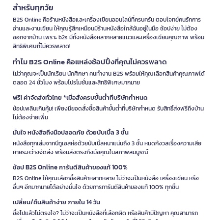
สำหรับทุกวัย
B2S Online คือร้านหนังสือและเครื่องเขียนออนไลน์ที่ครบครัน ตอบโจทย์คนรักการ
อ่านและงานเขียน ให้คุณรู้สึกเหมือนมีร้านหนังสือใกล้ฉันอยู่ในมือ ช้อปง่าย ไม่ต้อง
ออกจากบ้าน เพราะ b2s มีทั้งหนังสือหลากหลายแนวและเครื่องเขียนคุณภาพ พร้อม
สิทธิพิเศษที่ไม่ควรพลาด!
ทำไม B2S Online คือแหล่งช้อปปิ้งที่คุณไม่ควรพลาด
ไม่ว่าคุณจะเป็นนักเรียน นักศึกษา คนทำงาน B2S พร้อมให้คุณเลือกสินค้าคุณภาพได้
ตลอด 24 ชั่วโมง พร้อมโปรโมชั่นและสิทธิพิเศษมากมาย
ฟรี! ค่าจัดส่งทั่วไทย *เมื่อสั่งครบขั้นต่ำที่บริษัทกำหนด
ช้อปเพลินเกินคุ้ม! เพียงมียอดสั่งซื้อสินค้าขั้นต่ำที่บริษัทกำหนด รับสิทธิ์ส่งฟรีถึงบ้าน
ไม่ต้องจ่ายเพิ่ม
มั่นใจ หนังสือถึงมือปลอดภัย ด้วยบับเบิ้ล 3 ชั้น
หนังสือทุกเล่มจากบีทูเอสห่อด้วยบับเบิ้ลหนาแน่นถึง 3 ชั้น หมดกังวลเรื่องความเสีย
หายระหว่างจัดส่ง พร้อมส่งตรงถึงมือคุณในสภาพสมบูรณ์
ช้อป B2S Online การันตีสินค้าของแท้ 100%
B2S Online ให้คุณเลือกซื้อสินค้าหลากหลาย ไม่ว่าจะเป็นหนังสือ เครื่องเขียน หรือ
อื่นๆ อีกมากมายได้อย่างมั่นใจ ด้วยการการันตีสินค้าของแท้ 100% ทุกชิ้น
เปลี่ยน/คืนสินค้าง่าย ภายใน 14 วัน
ซื้อไปแล้วไม่ตรงใจ? ไม่ว่าจะเป็นหนังสือที่เลือกผิด หรือสินค้ามีปัญหา คุณสามารถ