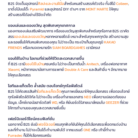
B2S จัดเต็มอุปกรณ์
ศิลปะและงานฝีมือ
สำหรับคนสร้างสรรค์ตัวจริง ทั้งสีไม้
Colleen
,
ขาตั้งไม้บนโต๊ะ
Pyramid
และอุปกรณ์ DIY ต่างๆ จาก
MONT MARTE
ให้คุณ
สร้างสรรค์ได้อย่างไร้ขีดจำกัด
ของเล่นและของขวัญ สุดพิเศษทุกเทศกาล
มองหาของเล่นเสริมพัฒนาการ หรือของขวัญสุดพิเศษสำหรับทุกโอกาส B2S เราคัด
สรร
ของเล่นและของขวัญ
หลากหลายสไตล์ เหมาะสำหรับทุกเพศทุกวัย สร้างความสุข
และรอยยิ้มให้กับคนพิเศษของคุณ ไม่ว่าจะเป็น กระเป๋าเก็บอุณหภูมิ
KAKAO
FRIENDS
หรือเกมจดหมายรัก
SIAM BOARDGAMES
เรามีครบ!
ของใช้ในบ้าน ไอเทมที่ช่วยให้ชีวิตสะดวกสบายขึ้น
ที่ B2S เรามี
ของใช้ในบ้าน
ครบครัน ไม่ว่าจะเป็นกาต้มน้ำ
Anitech
, เครื่องฟอกอากาศ
Xiaomi
, หน้ากากอนามัยทางการแพทย์
Double A Care
และสินค้าอื่น ๆ อีกมากมาย
ให้คุณเลือกสรร
ไอทีและแก็ดเจ็ต ล้ำสมัย ตอบโจทย์ทุกไลฟ์สไตล์
B2S ได้คัดสรรสินค้า
ไอทีและแก็ดเจ็ต
คุณภาพเยี่ยมมาให้คุณเลือกสรร เพื่อตอบโจทย์
ทุกไลฟ์สไตล์ดิจิทัล ไม่ว่าจะเป็น เครื่องทำลายเอกสาร
NEO
เพื่อความปลอดภัยของ
ข้อมูล, เอ็กซ์เทอนัลฮาร์ดดิสก์
WD
, หรือ คีย์บอร์ดไร้สายเมาส์คอมโบ
GEEZER
ที่ช่วย
ให้การทำงานของคุณสะดวกสบายยิ่งขึ้น
เฟอร์นิเจอร์ดีไซน์ครบฟังก์ชั่น
นอกจากนี้ B2S ยังมี
เฟอร์นิเจอร์
ครบทุกฟังก์ชันให้คุณได้เลือกสรรเพื่อตกแต่งบ้าน
และที่ทำงาน ไม่ว่าจะเป็นโต๊ะทำงานพับได้ จากแบรนด์
ONE
หรือ เก้าอี้ทำงาน
Furradec
ก็มีให้เลือกครบครัน