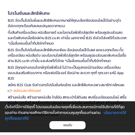
โปรโมชั่นและสิทธิพิเศษ
B2S จัดเต็มโปรโมชั่นและสิทธิพิเศษมากมายให้คุณเลือกช้อปออนไลน์ได้อย่างจุใจ
อัปเดตทุกเดือนกับแคมเปญลดราคาแรง
ทั้งสินค้าเครื่องเขียน หนังสือขายดี และไอเทมไลฟ์สไตล์สุดชิค พร้อมคูปองส่วนลด
และดีลพิเศษเมื่อช้อปผ่าน B2S.co.th เท่านั้น นอกจากนี้ B2S ยังใจดีส่งฟรีทั่วประเทศ
*เมื่อสั่งครบขั้นต่ำที่บริษัทกำหนด
B2S จัดเต็มโปรโมชั่นและสิทธิพิเศษเพียบ ช้อปออนไลน์ได้เลย! ลดแรงทุกเดือน ทั้ง
เครื่องเขียน หนังสือดัง ของไอเทมไลฟ์สไตล์สุดชิค พร้อมคูปองส่วนลดพิเศษเมื่อซื้อ
ผ่าน B2S.co.th เท่านั้น และส่งฟรีทั่วไทย *เมื่อสั่งครบขั้นต่ำที่บริษัทกำหนด
B2S มีทุกอย่างตอบโจทย์ทุกไลฟ์สไตล์ ไม่ว่าจะเป็นอุปกรณ์อ่านเขียน เครื่องเขียน
ของเล่นเสริมพัฒนาการ หรือเฟอร์นิเจอร์ ช้อปง่าย สะดวก ทุกที่ ทุกเวลา แค่มี App
B2S
สมัคร B2S Club รับข่าวสารโปรโมชั่นก่อนใคร และสิทธิพิเศษเฉพาะสมาชิก! คลิกเลย
สมัครสมาชิกเลย!
👉
#ร้านหนังสือ #ร้านขายหนังสือ ใกล้ฉัน #กระเป๋าใส่ดินสอ #เครื่องเขียนออนไลน์ #ซื้อ
หนังสือ ออนไลน์ #เครื่องเขียน บีทูเอส #ขาย หนังสือ ออนไลน์ #B2S #ร้านเครื่อง
เว็บไซต์นี้มีการใช้คุกกี้ โปรดยอมรับนโยบายคุกกี้เพื่อประสบการณ์การใช้บริการที่ดีที่สุด
เขียนใกล้ฉัน
นโยบายการใช้
ของท่าน ท่านสามารถศึกษาวิธีการตั้งค่าการควบคุมคุกกี้ของท่านผ่าน
*เงื่อนไขเป็นไปตามที่บริษัทฯ กำหนด
คุกกี้ของเราที่นี่
ยอมรับ