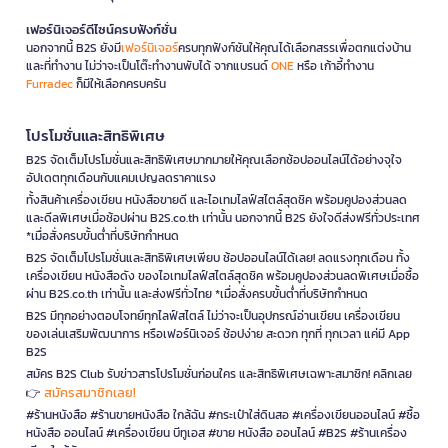
เฟอร์นิเจอร์ดีไซน์ครบฟังก์ชั่น
นอกจากนี้ B2S ยังมี
เฟอร์นิเจอร์
ครบทุกฟังก์ชันให้คุณได้เลือกสรรเพื่อตกแต่งบ้าน
และที่ทำงาน ไม่ว่าจะเป็นโต๊ะทำงานพับได้ จากแบรนด์
ONE
หรือ เก้าอี้ทำงาน
Furradec
ก็มีให้เลือกครบครัน
โปรโมชั่นและสิทธิพิเศษ
B2S จัดเต็มโปรโมชั่นและสิทธิพิเศษมากมายให้คุณเลือกช้อปออนไลน์ได้อย่างจุใจ
อัปเดตทุกเดือนกับแคมเปญลดราคาแรง
ทั้งสินค้าเครื่องเขียน หนังสือขายดี และไอเทมไลฟ์สไตล์สุดชิค พร้อมคูปองส่วนลด
และดีลพิเศษเมื่อช้อปผ่าน B2S.co.th เท่านั้น นอกจากนี้ B2S ยังใจดีส่งฟรีทั่วประเทศ
*เมื่อสั่งครบขั้นต่ำที่บริษัทกำหนด
B2S จัดเต็มโปรโมชั่นและสิทธิพิเศษเพียบ ช้อปออนไลน์ได้เลย! ลดแรงทุกเดือน ทั้ง
เครื่องเขียน หนังสือดัง ของไอเทมไลฟ์สไตล์สุดชิค พร้อมคูปองส่วนลดพิเศษเมื่อซื้อ
ผ่าน B2S.co.th เท่านั้น และส่งฟรีทั่วไทย *เมื่อสั่งครบขั้นต่ำที่บริษัทกำหนด
B2S มีทุกอย่างตอบโจทย์ทุกไลฟ์สไตล์ ไม่ว่าจะเป็นอุปกรณ์อ่านเขียน เครื่องเขียน
ของเล่นเสริมพัฒนาการ หรือเฟอร์นิเจอร์ ช้อปง่าย สะดวก ทุกที่ ทุกเวลา แค่มี App
B2S
สมัคร B2S Club รับข่าวสารโปรโมชั่นก่อนใคร และสิทธิพิเศษเฉพาะสมาชิก! คลิกเลย
สมัครสมาชิกเลย!
👉
#ร้านหนังสือ #ร้านขายหนังสือ ใกล้ฉัน #กระเป๋าใส่ดินสอ #เครื่องเขียนออนไลน์ #ซื้อ
หนังสือ ออนไลน์ #เครื่องเขียน บีทูเอส #ขาย หนังสือ ออนไลน์ #B2S #ร้านเครื่อง