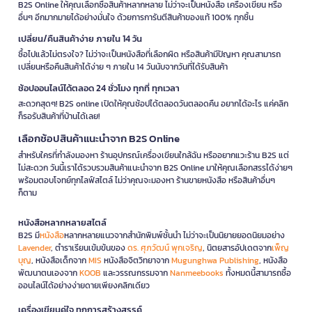
B2S Online ให้คุณเลือกซื้อสินค้าหลากหลาย ไม่ว่าจะเป็นหนังสือ เครื่องเขียน หรือ
อื่นๆ อีกมากมายได้อย่างมั่นใจ ด้วยการการันตีสินค้าของแท้ 100% ทุกชิ้น
เปลี่ยน/คืนสินค้าง่าย ภายใน 14 วัน
ซื้อไปแล้วไม่ตรงใจ? ไม่ว่าจะเป็นหนังสือที่เลือกผิด หรือสินค้ามีปัญหา คุณสามารถ
เปลี่ยนหรือคืนสินค้าได้ง่าย ๆ ภายใน 14 วันนับจากวันที่ได้รับสินค้า
ช้อปออนไลน์ได้ตลอด 24 ชั่วโมง ทุกที่ ทุกเวลา
สะดวกสุดๆ! B2S online เปิดให้คุณช้อปได้ตลอดวันตลอดคืน อยากได้อะไร แค่คลิก
ก็รอรับสินค้าที่บ้านได้เลย!
เลือกช้อปสินค้าแนะนำจาก B2S Online
สำหรับใครที่กำลังมองหา ร้านอุปกรณ์เครื่องเขียนใกล้ฉัน หรืออยากแวะร้าน B2S แต่
ไม่สะดวก วันนี้เราได้รวบรวมสินค้าแนะนำจาก B2S Online มาให้คุณเลือกสรรได้ง่ายๆ
พร้อมตอบโจทย์ทุกไลฟ์สไตล์ ไม่ว่าคุณจะมองหา ร้านขายหนังสือ หรือสินค้าอื่นๆ
ก็ตาม
หนังสือหลากหลายสไตล์
B2S มี
หนังสือ
หลากหลายแนวจากสำนักพิมพ์ชั้นนำ ไม่ว่าจะเป็นนิยายยอดนิยมอย่าง
Lavender
, ตำราเรียนเข้มข้นของ
ดร. ศุภวัฒน์ พุกเจริญ
, นิตยสารอัปเดตจาก
เพ็ญ
บุญ
, หนังสือเด็กจาก
MIS
หนังสือจิตวิทยาจาก
Mugunghwa Publishing
, หนังสือ
พัฒนาตนเองจาก
KOOB
และวรรณกรรมจาก
Nanmeebooks
ทั้งหมดนี้สามารถซื้อ
ออนไลน์ได้อย่างง่ายดายเพียงคลิกเดียว
เครื่องเขียนคู่ใจ ทุกการสร้างสรรค์