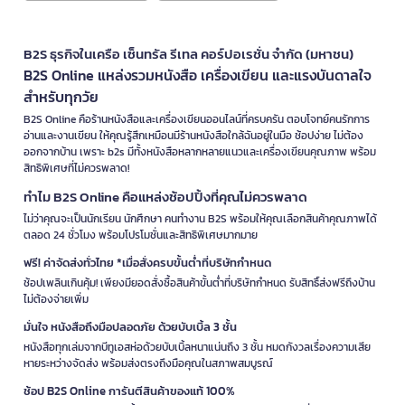
B2S ธุรกิจในเครือ เซ็นทรัล รีเทล คอร์ปอเรชั่น จำกัด (มหาชน)
B2S Online แหล่งรวมหนังสือ เครื่องเขียน และแรงบันดาลใจ
สำหรับทุกวัย
B2S Online คือร้านหนังสือและเครื่องเขียนออนไลน์ที่ครบครัน ตอบโจทย์คนรักการ
อ่านและงานเขียน ให้คุณรู้สึกเหมือนมีร้านหนังสือใกล้ฉันอยู่ในมือ ช้อปง่าย ไม่ต้อง
ออกจากบ้าน เพราะ b2s มีทั้งหนังสือหลากหลายแนวและเครื่องเขียนคุณภาพ พร้อม
สิทธิพิเศษที่ไม่ควรพลาด!
ทำไม B2S Online คือแหล่งช้อปปิ้งที่คุณไม่ควรพลาด
ไม่ว่าคุณจะเป็นนักเรียน นักศึกษา คนทำงาน B2S พร้อมให้คุณเลือกสินค้าคุณภาพได้
ตลอด 24 ชั่วโมง พร้อมโปรโมชั่นและสิทธิพิเศษมากมาย
ฟรี! ค่าจัดส่งทั่วไทย *เมื่อสั่งครบขั้นต่ำที่บริษัทกำหนด
ช้อปเพลินเกินคุ้ม! เพียงมียอดสั่งซื้อสินค้าขั้นต่ำที่บริษัทกำหนด รับสิทธิ์ส่งฟรีถึงบ้าน
ไม่ต้องจ่ายเพิ่ม
มั่นใจ หนังสือถึงมือปลอดภัย ด้วยบับเบิ้ล 3 ชั้น
หนังสือทุกเล่มจากบีทูเอสห่อด้วยบับเบิ้ลหนาแน่นถึง 3 ชั้น หมดกังวลเรื่องความเสีย
หายระหว่างจัดส่ง พร้อมส่งตรงถึงมือคุณในสภาพสมบูรณ์
ช้อป B2S Online การันตีสินค้าของแท้ 100%