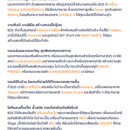
มองหาปากกาดีๆ ดินสอหลากหลาย หรืออุปกรณ์สำนักงานครบครัน B2S มี
เครื่อง
เขียนและอุปกรณ์สำนักงาน
ให้เลือกมากมาย ตั้งแต่ปากกาลูกลื่น
Parker
ชุดดินสอกด
Rotring
ไปจนถึงกระดาษถ่ายเอกสาร
DOUBLE A
ให้คุณเลือกใช้ได้อย่างจุใจ
งานศิลป์ งานฝีมือ สร้างสรรค์ไม่รู้จบ
B2S จัดเต็มอุปกรณ์
ศิลปะและงานฝีมือ
สำหรับคนสร้างสรรค์ตัวจริง ทั้งสีไม้
Colleen
,
ขาตั้งไม้บนโต๊ะ
Pyramid
และอุปกรณ์ DIY ต่างๆ จาก
MONT MARTE
ให้คุณ
สร้างสรรค์ได้อย่างไร้ขีดจำกัด
ของเล่นและของขวัญ สุดพิเศษทุกเทศกาล
มองหาของเล่นเสริมพัฒนาการ หรือของขวัญสุดพิเศษสำหรับทุกโอกาส B2S เราคัด
สรร
ของเล่นและของขวัญ
หลากหลายสไตล์ เหมาะสำหรับทุกเพศทุกวัย สร้างความสุข
และรอยยิ้มให้กับคนพิเศษของคุณ ไม่ว่าจะเป็น กระเป๋าเก็บอุณหภูมิ
KAKAO
FRIENDS
หรือเกมจดหมายรัก
SIAM BOARDGAMES
เรามีครบ!
ของใช้ในบ้าน ไอเทมที่ช่วยให้ชีวิตสะดวกสบายขึ้น
ที่ B2S เรามี
ของใช้ในบ้าน
ครบครัน ไม่ว่าจะเป็นกาต้มน้ำ
Anitech
, เครื่องฟอกอากาศ
Xiaomi
, หน้ากากอนามัยทางการแพทย์
Double A Care
และสินค้าอื่น ๆ อีกมากมาย
ให้คุณเลือกสรร
ไอทีและแก็ดเจ็ต ล้ำสมัย ตอบโจทย์ทุกไลฟ์สไตล์
B2S ได้คัดสรรสินค้า
ไอทีและแก็ดเจ็ต
คุณภาพเยี่ยมมาให้คุณเลือกสรร เพื่อตอบโจทย์
ทุกไลฟ์สไตล์ดิจิทัล ไม่ว่าจะเป็น เครื่องทำลายเอกสาร
NEO
เพื่อความปลอดภัยของ
ข้อมูล, เอ็กซ์เทอนัลฮาร์ดดิสก์
WD
, หรือ คีย์บอร์ดไร้สายเมาส์คอมโบ
GEEZER
ที่ช่วย
ให้การทำงานของคุณสะดวกสบายยิ่งขึ้น