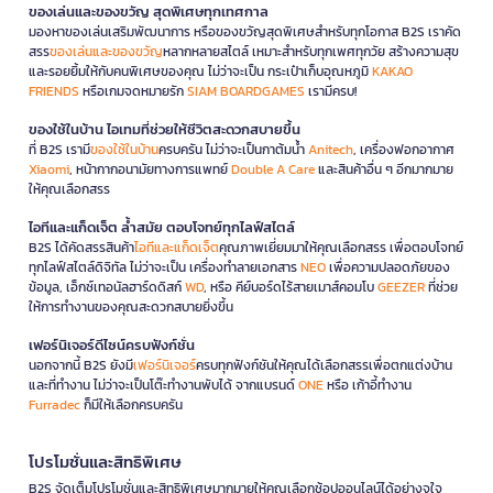
ของเล่นและของขวัญ สุดพิเศษทุกเทศกาล
มองหาของเล่นเสริมพัฒนาการ หรือของขวัญสุดพิเศษสำหรับทุกโอกาส B2S เราคัด
สรร
ของเล่นและของขวัญ
หลากหลายสไตล์ เหมาะสำหรับทุกเพศทุกวัย สร้างความสุข
และรอยยิ้มให้กับคนพิเศษของคุณ ไม่ว่าจะเป็น กระเป๋าเก็บอุณหภูมิ
KAKAO
FRIENDS
หรือเกมจดหมายรัก
SIAM BOARDGAMES
เรามีครบ!
ของใช้ในบ้าน ไอเทมที่ช่วยให้ชีวิตสะดวกสบายขึ้น
ที่ B2S เรามี
ของใช้ในบ้าน
ครบครัน ไม่ว่าจะเป็นกาต้มน้ำ
Anitech
, เครื่องฟอกอากาศ
Xiaomi
, หน้ากากอนามัยทางการแพทย์
Double A Care
และสินค้าอื่น ๆ อีกมากมาย
ให้คุณเลือกสรร
ไอทีและแก็ดเจ็ต ล้ำสมัย ตอบโจทย์ทุกไลฟ์สไตล์
B2S ได้คัดสรรสินค้า
ไอทีและแก็ดเจ็ต
คุณภาพเยี่ยมมาให้คุณเลือกสรร เพื่อตอบโจทย์
ทุกไลฟ์สไตล์ดิจิทัล ไม่ว่าจะเป็น เครื่องทำลายเอกสาร
NEO
เพื่อความปลอดภัยของ
ข้อมูล, เอ็กซ์เทอนัลฮาร์ดดิสก์
WD
, หรือ คีย์บอร์ดไร้สายเมาส์คอมโบ
GEEZER
ที่ช่วย
ให้การทำงานของคุณสะดวกสบายยิ่งขึ้น
เฟอร์นิเจอร์ดีไซน์ครบฟังก์ชั่น
นอกจากนี้ B2S ยังมี
เฟอร์นิเจอร์
ครบทุกฟังก์ชันให้คุณได้เลือกสรรเพื่อตกแต่งบ้าน
และที่ทำงาน ไม่ว่าจะเป็นโต๊ะทำงานพับได้ จากแบรนด์
ONE
หรือ เก้าอี้ทำงาน
Furradec
ก็มีให้เลือกครบครัน
โปรโมชั่นและสิทธิพิเศษ
B2S จัดเต็มโปรโมชั่นและสิทธิพิเศษมากมายให้คุณเลือกช้อปออนไลน์ได้อย่างจุใจ