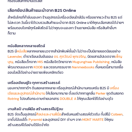
ก็รอรับสินค้าที่บ้านได้เลย!
เลือกช้อปสินค้าแนะนำจาก B2S Online
สำหรับใครที่กำลังมองหา ร้านอุปกรณ์เครื่องเขียนใกล้ฉัน หรืออยากแวะร้าน B2S แต่
ไม่สะดวก วันนี้เราได้รวบรวมสินค้าแนะนำจาก B2S Online มาให้คุณเลือกสรรได้ง่ายๆ
พร้อมตอบโจทย์ทุกไลฟ์สไตล์ ไม่ว่าคุณจะมองหา ร้านขายหนังสือ หรือสินค้าอื่นๆ
ก็ตาม
หนังสือหลากหลายสไตล์
B2S มี
หนังสือ
หลากหลายแนวจากสำนักพิมพ์ชั้นนำ ไม่ว่าจะเป็นนิยายยอดนิยมอย่าง
Lavender
, ตำราเรียนเข้มข้นของ
ดร. ศุภวัฒน์ พุกเจริญ
, นิตยสารอัปเดตจาก
เพ็ญ
บุญ
, หนังสือเด็กจาก
MIS
หนังสือจิตวิทยาจาก
Mugunghwa Publishing
, หนังสือ
พัฒนาตนเองจาก
KOOB
และวรรณกรรมจาก
Nanmeebooks
ทั้งหมดนี้สามารถซื้อ
ออนไลน์ได้อย่างง่ายดายเพียงคลิกเดียว
เครื่องเขียนคู่ใจ ทุกการสร้างสรรค์
มองหาปากกาดีๆ ดินสอหลากหลาย หรืออุปกรณ์สำนักงานครบครัน B2S มี
เครื่อง
เขียนและอุปกรณ์สำนักงาน
ให้เลือกมากมาย ตั้งแต่ปากกาลูกลื่น
Parker
ชุดดินสอกด
Rotring
ไปจนถึงกระดาษถ่ายเอกสาร
DOUBLE A
ให้คุณเลือกใช้ได้อย่างจุใจ
งานศิลป์ งานฝีมือ สร้างสรรค์ไม่รู้จบ
B2S จัดเต็มอุปกรณ์
ศิลปะและงานฝีมือ
สำหรับคนสร้างสรรค์ตัวจริง ทั้งสีไม้
Colleen
,
ขาตั้งไม้บนโต๊ะ
Pyramid
และอุปกรณ์ DIY ต่างๆ จาก
MONT MARTE
ให้คุณ
สร้างสรรค์ได้อย่างไร้ขีดจำกัด