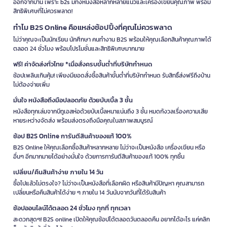
ออกจากบ้าน เพราะ b2s มีทั้งหนังสือหลากหลายแนวและเครื่องเขียนคุณภาพ พร้อม
สิทธิพิเศษที่ไม่ควรพลาด!
ทำไม B2S Online คือแหล่งช้อปปิ้งที่คุณไม่ควรพลาด
ไม่ว่าคุณจะเป็นนักเรียน นักศึกษา คนทำงาน B2S พร้อมให้คุณเลือกสินค้าคุณภาพได้
ตลอด 24 ชั่วโมง พร้อมโปรโมชั่นและสิทธิพิเศษมากมาย
ฟรี! ค่าจัดส่งทั่วไทย *เมื่อสั่งครบขั้นต่ำที่บริษัทกำหนด
ช้อปเพลินเกินคุ้ม! เพียงมียอดสั่งซื้อสินค้าขั้นต่ำที่บริษัทกำหนด รับสิทธิ์ส่งฟรีถึงบ้าน
ไม่ต้องจ่ายเพิ่ม
มั่นใจ หนังสือถึงมือปลอดภัย ด้วยบับเบิ้ล 3 ชั้น
หนังสือทุกเล่มจากบีทูเอสห่อด้วยบับเบิ้ลหนาแน่นถึง 3 ชั้น หมดกังวลเรื่องความเสีย
หายระหว่างจัดส่ง พร้อมส่งตรงถึงมือคุณในสภาพสมบูรณ์
ช้อป B2S Online การันตีสินค้าของแท้ 100%
B2S Online ให้คุณเลือกซื้อสินค้าหลากหลาย ไม่ว่าจะเป็นหนังสือ เครื่องเขียน หรือ
อื่นๆ อีกมากมายได้อย่างมั่นใจ ด้วยการการันตีสินค้าของแท้ 100% ทุกชิ้น
เปลี่ยน/คืนสินค้าง่าย ภายใน 14 วัน
ซื้อไปแล้วไม่ตรงใจ? ไม่ว่าจะเป็นหนังสือที่เลือกผิด หรือสินค้ามีปัญหา คุณสามารถ
เปลี่ยนหรือคืนสินค้าได้ง่าย ๆ ภายใน 14 วันนับจากวันที่ได้รับสินค้า
ช้อปออนไลน์ได้ตลอด 24 ชั่วโมง ทุกที่ ทุกเวลา
สะดวกสุดๆ! B2S online เปิดให้คุณช้อปได้ตลอดวันตลอดคืน อยากได้อะไร แค่คลิก