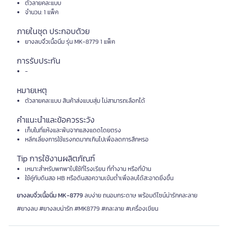
ตัวลายคละแบบ
จำนวน: 1 แพ็ค
ภายในชุด ประกอบด้วย
ยางลบจิ๋วเนื้อนิ่ม รุ่น MK-8779 1 แพ็ค
การรับประกัน
-
หมายเหตุ
ตัวลายคละแบบ สินค้าส่งแบบสุ่ม ไม่สามารถเลือกได้
คำแนะนำและข้อควรระวัง
เก็บในที่แห้งและพ้นจากแสงแดดโดยตรง
หลีกเลี่ยงการใช้แรงกดมากเกินไปเพื่อลดการสึกหรอ
Tip การใช้งานผลิตภัณฑ์
เหมาะสำหรับพกพาไปใช้ที่โรงเรียน ที่ทำงาน หรือที่บ้าน
ใช้คู่กับดินสอ HB หรือดินสอความเข้มต่ำเพื่อลบได้สะอาดยิ่งขึ้น
ยางลบจิ๋วเนื้อนิ่ม MK-8779
ลบง่าย ถนอมกระดาษ พร้อมดีไซน์น่ารักคละลาย
#ยางลบ #ยางลบน่ารัก #MK8779 #คละลาย #เครื่องเขียน