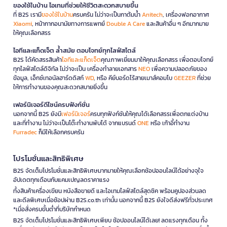
ของใช้ในบ้าน ไอเทมที่ช่วยให้ชีวิตสะดวกสบายขึ้น
ที่ B2S เรามี
ของใช้ในบ้าน
ครบครัน ไม่ว่าจะเป็นกาต้มน้ำ
Anitech
, เครื่องฟอกอากาศ
Xiaomi
, หน้ากากอนามัยทางการแพทย์
Double A Care
และสินค้าอื่น ๆ อีกมากมาย
ให้คุณเลือกสรร
ไอทีและแก็ดเจ็ต ล้ำสมัย ตอบโจทย์ทุกไลฟ์สไตล์
B2S ได้คัดสรรสินค้า
ไอทีและแก็ดเจ็ต
คุณภาพเยี่ยมมาให้คุณเลือกสรร เพื่อตอบโจทย์
ทุกไลฟ์สไตล์ดิจิทัล ไม่ว่าจะเป็น เครื่องทำลายเอกสาร
NEO
เพื่อความปลอดภัยของ
ข้อมูล, เอ็กซ์เทอนัลฮาร์ดดิสก์
WD
, หรือ คีย์บอร์ดไร้สายเมาส์คอมโบ
GEEZER
ที่ช่วย
ให้การทำงานของคุณสะดวกสบายยิ่งขึ้น
เฟอร์นิเจอร์ดีไซน์ครบฟังก์ชั่น
นอกจากนี้ B2S ยังมี
เฟอร์นิเจอร์
ครบทุกฟังก์ชันให้คุณได้เลือกสรรเพื่อตกแต่งบ้าน
และที่ทำงาน ไม่ว่าจะเป็นโต๊ะทำงานพับได้ จากแบรนด์
ONE
หรือ เก้าอี้ทำงาน
Furradec
ก็มีให้เลือกครบครัน
โปรโมชั่นและสิทธิพิเศษ
B2S จัดเต็มโปรโมชั่นและสิทธิพิเศษมากมายให้คุณเลือกช้อปออนไลน์ได้อย่างจุใจ
อัปเดตทุกเดือนกับแคมเปญลดราคาแรง
ทั้งสินค้าเครื่องเขียน หนังสือขายดี และไอเทมไลฟ์สไตล์สุดชิค พร้อมคูปองส่วนลด
และดีลพิเศษเมื่อช้อปผ่าน B2S.co.th เท่านั้น นอกจากนี้ B2S ยังใจดีส่งฟรีทั่วประเทศ
*เมื่อสั่งครบขั้นต่ำที่บริษัทกำหนด
B2S จัดเต็มโปรโมชั่นและสิทธิพิเศษเพียบ ช้อปออนไลน์ได้เลย! ลดแรงทุกเดือน ทั้ง