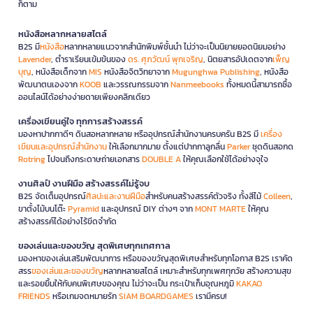
ก็ตาม
หนังสือหลากหลายสไตล์
B2S มี
หนังสือ
หลากหลายแนวจากสำนักพิมพ์ชั้นนำ ไม่ว่าจะเป็นนิยายยอดนิยมอย่าง
Lavender
, ตำราเรียนเข้มข้นของ
ดร. ศุภวัฒน์ พุกเจริญ
, นิตยสารอัปเดตจาก
เพ็ญ
บุญ
, หนังสือเด็กจาก
MIS
หนังสือจิตวิทยาจาก
Mugunghwa Publishing
, หนังสือ
พัฒนาตนเองจาก
KOOB
และวรรณกรรมจาก
Nanmeebooks
ทั้งหมดนี้สามารถซื้อ
ออนไลน์ได้อย่างง่ายดายเพียงคลิกเดียว
เครื่องเขียนคู่ใจ ทุกการสร้างสรรค์
มองหาปากกาดีๆ ดินสอหลากหลาย หรืออุปกรณ์สำนักงานครบครัน B2S มี
เครื่อง
เขียนและอุปกรณ์สำนักงาน
ให้เลือกมากมาย ตั้งแต่ปากกาลูกลื่น
Parker
ชุดดินสอกด
Rotring
ไปจนถึงกระดาษถ่ายเอกสาร
DOUBLE A
ให้คุณเลือกใช้ได้อย่างจุใจ
งานศิลป์ งานฝีมือ สร้างสรรค์ไม่รู้จบ
B2S จัดเต็มอุปกรณ์
ศิลปะและงานฝีมือ
สำหรับคนสร้างสรรค์ตัวจริง ทั้งสีไม้
Colleen
,
ขาตั้งไม้บนโต๊ะ
Pyramid
และอุปกรณ์ DIY ต่างๆ จาก
MONT MARTE
ให้คุณ
สร้างสรรค์ได้อย่างไร้ขีดจำกัด
ของเล่นและของขวัญ สุดพิเศษทุกเทศกาล
มองหาของเล่นเสริมพัฒนาการ หรือของขวัญสุดพิเศษสำหรับทุกโอกาส B2S เราคัด
สรร
ของเล่นและของขวัญ
หลากหลายสไตล์ เหมาะสำหรับทุกเพศทุกวัย สร้างความสุข
และรอยยิ้มให้กับคนพิเศษของคุณ ไม่ว่าจะเป็น กระเป๋าเก็บอุณหภูมิ
KAKAO
FRIENDS
หรือเกมจดหมายรัก
SIAM BOARDGAMES
เรามีครบ!