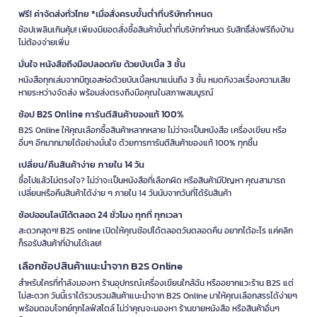
ฟรี! ค่าจัดส่งทั่วไทย *เมื่อสั่งครบขั้นต่ำที่บริษัทกำหนด
ช้อปเพลินเกินคุ้ม! เพียงมียอดสั่งซื้อสินค้าขั้นต่ำที่บริษัทกำหนด รับสิทธิ์ส่งฟรีถึงบ้าน
ไม่ต้องจ่ายเพิ่ม
มั่นใจ หนังสือถึงมือปลอดภัย ด้วยบับเบิ้ล 3 ชั้น
หนังสือทุกเล่มจากบีทูเอสห่อด้วยบับเบิ้ลหนาแน่นถึง 3 ชั้น หมดกังวลเรื่องความเสีย
หายระหว่างจัดส่ง พร้อมส่งตรงถึงมือคุณในสภาพสมบูรณ์
ช้อป B2S Online การันตีสินค้าของแท้ 100%
B2S Online ให้คุณเลือกซื้อสินค้าหลากหลาย ไม่ว่าจะเป็นหนังสือ เครื่องเขียน หรือ
อื่นๆ อีกมากมายได้อย่างมั่นใจ ด้วยการการันตีสินค้าของแท้ 100% ทุกชิ้น
เปลี่ยน/คืนสินค้าง่าย ภายใน 14 วัน
ซื้อไปแล้วไม่ตรงใจ? ไม่ว่าจะเป็นหนังสือที่เลือกผิด หรือสินค้ามีปัญหา คุณสามารถ
เปลี่ยนหรือคืนสินค้าได้ง่าย ๆ ภายใน 14 วันนับจากวันที่ได้รับสินค้า
ช้อปออนไลน์ได้ตลอด 24 ชั่วโมง ทุกที่ ทุกเวลา
สะดวกสุดๆ! B2S online เปิดให้คุณช้อปได้ตลอดวันตลอดคืน อยากได้อะไร แค่คลิก
ก็รอรับสินค้าที่บ้านได้เลย!
เลือกช้อปสินค้าแนะนำจาก B2S Online
สำหรับใครที่กำลังมองหา ร้านอุปกรณ์เครื่องเขียนใกล้ฉัน หรืออยากแวะร้าน B2S แต่
ไม่สะดวก วันนี้เราได้รวบรวมสินค้าแนะนำจาก B2S Online มาให้คุณเลือกสรรได้ง่ายๆ
พร้อมตอบโจทย์ทุกไลฟ์สไตล์ ไม่ว่าคุณจะมองหา ร้านขายหนังสือ หรือสินค้าอื่นๆ