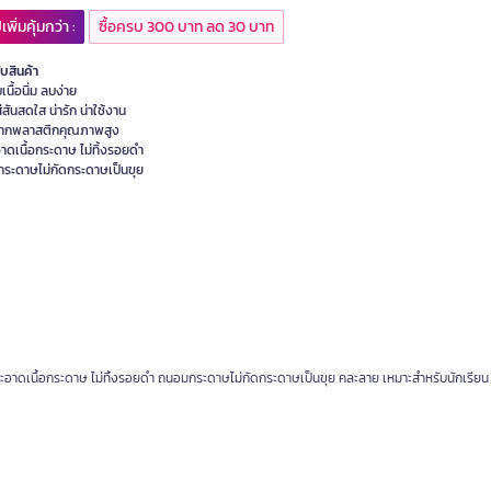
เพิ่มคุ้มกว่า :
ซื้อครบ 300 บาท ลด 30 บาท
ับสินค้า
นื้อนิ่ม ลบง่าย
สีสันสดใส น่ารัก น่าใช้งาน
ากพลาสติกคุณภาพสูง
าดเนื้อกระดาษ ไม่ทิ้งรอยดำ
ระดาษไม่กัดกระดาษเป็นขุย
บสะอาดเนื้อกระดาษ ไม่ทิ้งรอยดำ ถนอมกระดาษไม่กัดกระดาษเป็นขุย คละลาย เหมาะสำหรับนักเรียน