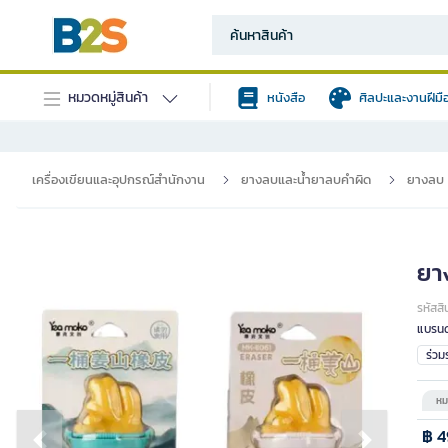
หมวดหมู่สินค้า
หนังสือ
ศิลปะและงานฝีมื
เครื่องเขียนและอุปกรณ์สำนักงาน
ยางลบและน้ำยาลบคำผิด
ยางลบ
ยา
รหัสสิ
แบรนด
ร่ว
หม
฿ 4