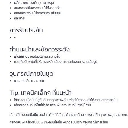
ผลิตจากพลาสติกคุณภาพสูง
ลบสะอาดเนื้อกระดาษ ไม่ทิ้งรอยดำ
ถนอมกระดาษ ไม่กัดกระดาษเป็นขุย
คละลาย
การรับประกัน
-
คำแนะนำและข้อควรระวัง
เก็บให้ห่างจากเปลวไฟ และความชื้น
ควรเก็บรักษาในที่แห้ง และหลีกเลี่ยงการกดทับจนยางลบเสียรูป
อุปกรณ์ภายในชุด
ยางลบ 1 ชิ้น (คละลาย)
Tip. เทคนิคเล็กๆ ที่แนะนำ
ใช้ยางลบเนื้อนิ่มนี้คู่กับดินสอคุณภาพดี จะช่วยให้การลบทำได้ง่ายและสะอาดขึ้น
เลือกยางลบที่มีดีไซน์น่ารัก เพื่อเพิ่มความสนุกในการใช้งาน
เลือกใช้ยางลบเนื้อนิ่ม ลบง่าย ดีไซน์สีสันสดใส และผลิตจากพลาสติกคุณภาพสูง สะอาด
#ยางลบ #เครื่องเขียน #ยางลบเนื้อนิ่ม #ยางลบน่ารัก #อุปกรณ์การเรียน