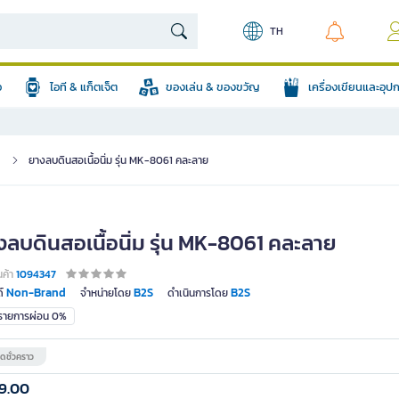
TH
อ
ไอที & แก็ตเจ็ต
ของเล่น & ของขวัญ
เครื่องเขียนและอุ
ยางลบดินสอเนื้อนิ่ม รุ่น MK-8061 คละลาย
งลบดินสอเนื้อนิ่ม รุ่น MK-8061 คละลาย
นค้า
1094347
Non-Brand
B2S
B2S
์
จำหน่ายโดย
ดำเนินการโดย
มรายการผ่อน 0%
ดชั่วคราว
9.00