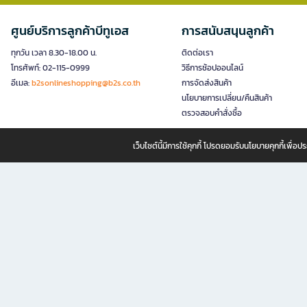
ศูนย์บริการลูกค้าบีทูเอส
การสนับสนุนลูกค้า
ทุกวัน เวลา 8.30-18.00 น.
ติดต่อเรา
โทรศัพท์: 02-115-0999
วิธีการช้อปออนไลน์
อีเมล:
b2sonlineshopping@b2s.co.th
การจัดส่งสินค้า
นโยบายการเปลี่ยน/คืนสินค้า
ตรวจสอบคำสั่งซื้อ
เว็บไซต์นี้มีการใช้คุกกี้ โปรดยอมรับนโยบายคุกกี้เพื่