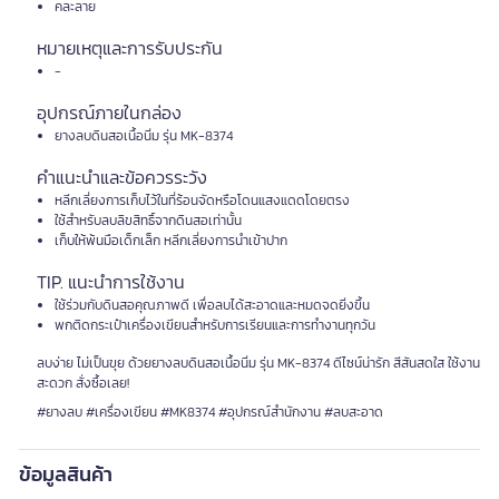
คละลาย
หมายเหตุและการรับประกัน
-
อุปกรณ์ภายในกล่อง
ยางลบดินสอเนื้อนิ่ม รุ่น MK-8374
คำแนะนำและข้อควรระวัง
หลีกเลี่ยงการเก็บไว้ในที่ร้อนจัดหรือโดนแสงแดดโดยตรง
ใช้สำหรับลบลิขสิทธิ์จากดินสอเท่านั้น
เก็บให้พ้นมือเด็กเล็ก หลีกเลี่ยงการนำเข้าปาก
TIP. แนะนำการใช้งาน
ใช้ร่วมกับดินสอคุณภาพดี เพื่อลบได้สะอาดและหมดจดยิ่งขึ้น
พกติดกระเป๋าเครื่องเขียนสำหรับการเรียนและการทำงานทุกวัน
ลบง่าย ไม่เป็นขุย ด้วยยางลบดินสอเนื้อนิ่ม รุ่น MK-8374 ดีไซน์น่ารัก สีสันสดใส ใช้งาน
สะดวก สั่งซื้อเลย!
#ยางลบ #เครื่องเขียน #MK8374 #อุปกรณ์สำนักงาน #ลบสะอาด
ข้อมูลสินค้า