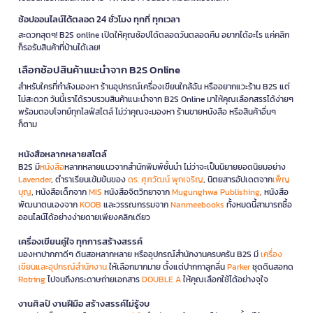
ช้อปออนไลน์ได้ตลอด 24 ชั่วโมง ทุกที่ ทุกเวลา
สะดวกสุดๆ! B2S online เปิดให้คุณช้อปได้ตลอดวันตลอดคืน อยากได้อะไร แค่คลิก
ก็รอรับสินค้าที่บ้านได้เลย!
เลือกช้อปสินค้าแนะนำจาก B2S Online
สำหรับใครที่กำลังมองหา ร้านอุปกรณ์เครื่องเขียนใกล้ฉัน หรืออยากแวะร้าน B2S แต่
ไม่สะดวก วันนี้เราได้รวบรวมสินค้าแนะนำจาก B2S Online มาให้คุณเลือกสรรได้ง่ายๆ
พร้อมตอบโจทย์ทุกไลฟ์สไตล์ ไม่ว่าคุณจะมองหา ร้านขายหนังสือ หรือสินค้าอื่นๆ
ก็ตาม
หนังสือหลากหลายสไตล์
B2S มี
หนังสือ
หลากหลายแนวจากสำนักพิมพ์ชั้นนำ ไม่ว่าจะเป็นนิยายยอดนิยมอย่าง
Lavender
, ตำราเรียนเข้มข้นของ
ดร. ศุภวัฒน์ พุกเจริญ
, นิตยสารอัปเดตจาก
เพ็ญ
บุญ
, หนังสือเด็กจาก
MIS
หนังสือจิตวิทยาจาก
Mugunghwa Publishing
, หนังสือ
พัฒนาตนเองจาก
KOOB
และวรรณกรรมจาก
Nanmeebooks
ทั้งหมดนี้สามารถซื้อ
ออนไลน์ได้อย่างง่ายดายเพียงคลิกเดียว
เครื่องเขียนคู่ใจ ทุกการสร้างสรรค์
มองหาปากกาดีๆ ดินสอหลากหลาย หรืออุปกรณ์สำนักงานครบครัน B2S มี
เครื่อง
เขียนและอุปกรณ์สำนักงาน
ให้เลือกมากมาย ตั้งแต่ปากกาลูกลื่น
Parker
ชุดดินสอกด
Rotring
ไปจนถึงกระดาษถ่ายเอกสาร
DOUBLE A
ให้คุณเลือกใช้ได้อย่างจุใจ
งานศิลป์ งานฝีมือ สร้างสรรค์ไม่รู้จบ