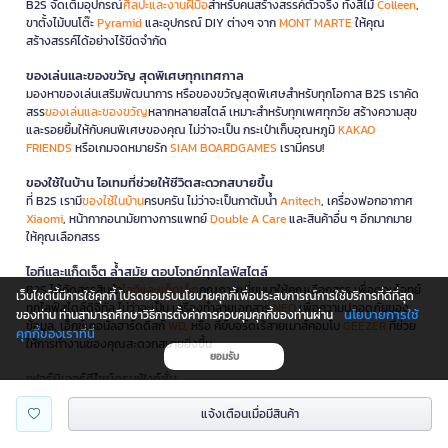
B2S จัดเต็มอุปกรณ์
ศิลปะและงานฝีมือ
สำหรับคนสร้างสรรค์ตัวจริง ทั้งสีไม้
Colleen
,
ขาตั้งไม้บนโต๊ะ
Pyramid
และอุปกรณ์ DIY ต่างๆ จาก
MONT MARTE
ให้คุณ
สร้างสรรค์ได้อย่างไร้ขีดจำกัด
ของเล่นและของขวัญ สุดพิเศษทุกเทศกาล
มองหาของเล่นเสริมพัฒนาการ หรือของขวัญสุดพิเศษสำหรับทุกโอกาส B2S เราคัด
สรร
ของเล่นและของขวัญ
หลากหลายสไตล์ เหมาะสำหรับทุกเพศทุกวัย สร้างความสุข
และรอยยิ้มให้กับคนพิเศษของคุณ ไม่ว่าจะเป็น กระเป๋าเก็บอุณหภูมิ
KAKAO
FRIENDS
หรือเกมจดหมายรัก
SIAM BOARDGAMES
เรามีครบ!
ของใช้ในบ้าน ไอเทมที่ช่วยให้ชีวิตสะดวกสบายขึ้น
ที่ B2S เรามี
ของใช้ในบ้าน
ครบครัน ไม่ว่าจะเป็นกาต้มน้ำ
Anitech
, เครื่องฟอกอากาศ
Xiaomi
, หน้ากากอนามัยทางการแพทย์
Double A Care
และสินค้าอื่น ๆ อีกมากมาย
ให้คุณเลือกสรร
ไอทีและแก็ดเจ็ต ล้ำสมัย ตอบโจทย์ทุกไลฟ์สไตล์
B2S ได้คัดสรรสินค้า
ไอทีและแก็ดเจ็ต
คุณภาพเยี่ยมมาให้คุณเลือกสรร เพื่อตอบโจทย์
เว็บไซต์นี้มีการใช้คุกกี้ โปรดยอมรับนโยบายคุกกี้เพื่อประสบการณ์การใช้บริการที่ดีที่สุด
ทุกไลฟ์สไตล์ดิจิทัล ไม่ว่าจะเป็น เครื่องทำลายเอกสาร
NEO
เพื่อความปลอดภัยของ
นโยบายการใช้
ของท่าน ท่านสามารถศึกษาวิธีการตั้งค่าการควบคุมคุกกี้ของท่านผ่าน
ข้อมูล, เอ็กซ์เทอนัลฮาร์ดดิสก์
WD
, หรือ คีย์บอร์ดไร้สายเมาส์คอมโบ
GEEZER
ที่ช่วย
คุกกี้ของเราที่นี่
ให้การทำงานของคุณสะดวกสบายยิ่งขึ้น
ยอมรับ
เฟอร์นิเจอร์ดีไซน์ครบฟังก์ชั่น
นอกจากนี้ B2S ยังมี
เฟอร์นิเจอร์
ครบทุกฟังก์ชันให้คุณได้เลือกสรรเพื่อตกแต่งบ้าน
แจ้งเตือนเมื่อมีสินค้า
และที่ทำงาน ไม่ว่าจะเป็นโต๊ะทำงานพับได้ จากแบรนด์
ONE
หรือ เก้าอี้ทำงาน
Furradec
ก็มีให้เลือกครบครัน