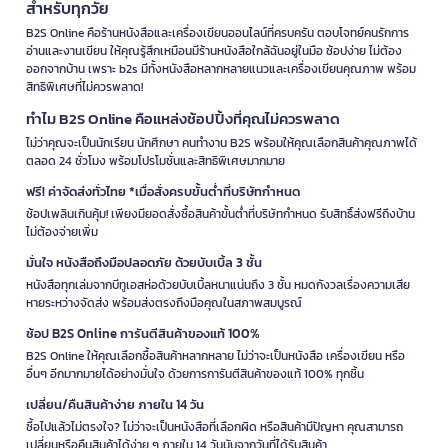
สำหรับทุกวัย
B2S Online คือร้านหนังสือและเครื่องเขียนออนไลน์ที่ครบครัน ตอบโจทย์คนรักการ
อ่านและงานเขียน ให้คุณรู้สึกเหมือนมีร้านหนังสือใกล้ฉันอยู่ในมือ ช้อปง่าย ไม่ต้อง
ออกจากบ้าน เพราะ b2s มีทั้งหนังสือหลากหลายแนวและเครื่องเขียนคุณภาพ พร้อม
สิทธิพิเศษที่ไม่ควรพลาด!
ทำไม B2S Online คือแหล่งช้อปปิ้งที่คุณไม่ควรพลาด
ไม่ว่าคุณจะเป็นนักเรียน นักศึกษา คนทำงาน B2S พร้อมให้คุณเลือกสินค้าคุณภาพได้
ตลอด 24 ชั่วโมง พร้อมโปรโมชั่นและสิทธิพิเศษมากมาย
ฟรี! ค่าจัดส่งทั่วไทย *เมื่อสั่งครบขั้นต่ำที่บริษัทกำหนด
ช้อปเพลินเกินคุ้ม! เพียงมียอดสั่งซื้อสินค้าขั้นต่ำที่บริษัทกำหนด รับสิทธิ์ส่งฟรีถึงบ้าน
ไม่ต้องจ่ายเพิ่ม
มั่นใจ หนังสือถึงมือปลอดภัย ด้วยบับเบิ้ล 3 ชั้น
หนังสือทุกเล่มจากบีทูเอสห่อด้วยบับเบิ้ลหนาแน่นถึง 3 ชั้น หมดกังวลเรื่องความเสีย
หายระหว่างจัดส่ง พร้อมส่งตรงถึงมือคุณในสภาพสมบูรณ์
ช้อป B2S Online การันตีสินค้าของแท้ 100%
B2S Online ให้คุณเลือกซื้อสินค้าหลากหลาย ไม่ว่าจะเป็นหนังสือ เครื่องเขียน หรือ
อื่นๆ อีกมากมายได้อย่างมั่นใจ ด้วยการการันตีสินค้าของแท้ 100% ทุกชิ้น
เปลี่ยน/คืนสินค้าง่าย ภายใน 14 วัน
ซื้อไปแล้วไม่ตรงใจ? ไม่ว่าจะเป็นหนังสือที่เลือกผิด หรือสินค้ามีปัญหา คุณสามารถ
เปลี่ยนหรือคืนสินค้าได้ง่าย ๆ ภายใน 14 วันนับจากวันที่ได้รับสินค้า