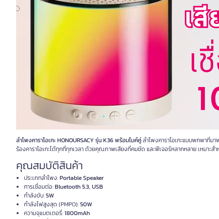
ลำโพงคาราโอเกะ HONOURSACY รุ่น K36 พร้อมไมค์คู่
ลำโพงคาราโอเกะแบบพกพาที่มาพ
ร้องคาราโอเกะได้ทุกที่ทุกเวลา ด้วยคุณภาพเสียงที่คมชัด และฟีเจอร์หลากหลาย เหมาะสำห
คุณสมบัติสินค้า
ประเภทลำโพง:
Portable Speaker
การเชื่อมต่อ:
Bluetooth 5.3, USB
กำลังขับ:
5W
กำลังไฟสูงสุด (PMPO):
50W
ความจุแบตเตอรี่:
1800mAh