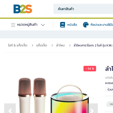
หมวดหมู่สินค้า
หนังสือ
ศิลปะและงานฝีมื
ไอที & แก็ทเจ็ด
แก็ดเจ็ต
ลำโพง
ลำโพงคาราโอเกะ 2 ไมค์ รุ่น K36 
ลำโ
- 54 %
รหัสสิ
แบรนด
ร่ว
หม