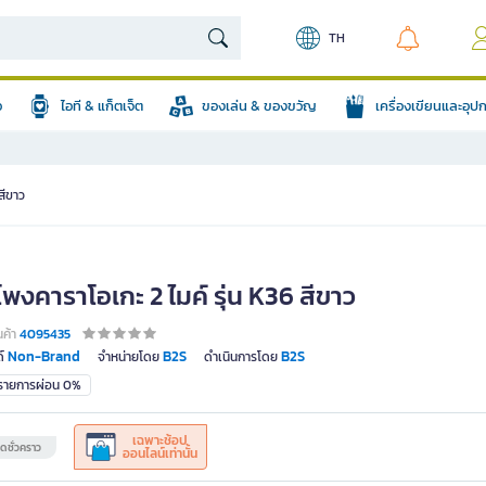
TH
อ
ไอที & แก็ตเจ็ต
ของเล่น & ของขวัญ
เครื่องเขียนและอุ
สีขาว
พงคาราโอเกะ 2 ไมค์ รุ่น K36 สีขาว
นค้า
4095435
Non-Brand
B2S
B2S
์
จำหน่ายโดย
ดำเนินการโดย
มรายการผ่อน 0%
เฉพาะช้อป
ดชั่วคราว
ออนไลน์เท่านั้น