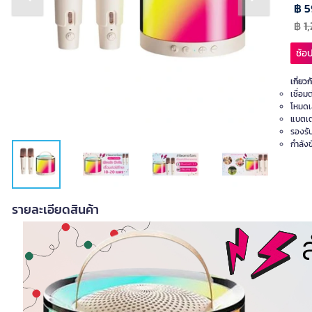
Previous slide
Next slide
฿ 5
฿
1
ช้อป
เกี่ยวก
เชื่อ
โหมดเ
แบตเต
รองรับ
กำลัง
รายละเอียดสินค้า