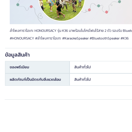
ลำโพงคาราโอเกะ HONOURSACY รุ่น K36 มาพร้อมไมโครโฟนไร้สาย 2 ตัว รองรับ Bluetoo
#HONOURSACY #ลำโพงคาราโอเกะ #KaraokeSpeaker #BluetoothSpeaker #K36
ข้อมูลสินค้า
ของพรีเมียม
สินค้าทั่วไป
ผลิตภัณฑ์เป็นมิตรกับสิ่งแวดล้อม
สินค้าทั่วไป